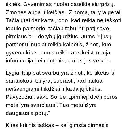
tikitės. Gyvenimas nuolat pateikia siurprizų.
Žmonės auga ir keičiasi. Žinoma, tai yra gerai.
Tačiau tai dar kartą įrodo, kad reikia ne ieškoti
tobulo partnerio, tačiau tobulinti patį save,
pirmiausia – derybų įgūdžius. Jums ir jūsų
partneriui nuolat reikia kalbėtis, žinoti, kuo
gyvena kitas. Jums reikia apsikeisti nauja
informacija bei mintimis, kurios jus veikia.
Lygiai taip pat svarbu yra žinoti, ko tikėtis iš
santuokos, tai yra, suprasti, kad laukia
neišvengiami trikdžiai ir kada jų tikėtis.
Pavyzdžiui, sako Sollee, „pirmieji dveji poros
metai yra svarbiausi. Tuo metu išyra
daugiausia porų.“
Kitas kritinis taškas – kai gimsta pirmasis