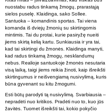
nuostabu radus tinkamą žmogų, prarastąją
sielos puselę. Klaidinga, sako Sollee.
Santuoka – komandinis sportas. Tai viena
komanda iš dviejų žmonių su skirtingomis
mintimis. Tai du protai, kurie pasiryžę nueiti
jiems skirtą kelią kartu. Sunkiausia ir yra tai,
kad tai skirtingi du žmonės. Klaidinga manyti,
kad radus tinkamą žmogų, nesklandumų
nebus. Realioje santuokoje žmonės nesutaria
visą laiką, taigi jiems reikia žinoti, kaip išreikšti
skirtingumus ir neišvengiamą nusivylimą, kuris
būna gyvenant su kitu žmogumi.
Esti būtų parodyti tą nusivylimą. Svarbiausia –
nepradėti nuo kritikos. Pradėti nuo to, kuo jūs
žavitės. Tuomet išreikšti tai, kokio pokyčio