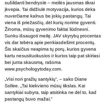
sušildanti bendrystė – meilės jausmas tikrai
įkvepia. Tai didžiulė motyvacija, kurios dėka
nuverčiame kalnus be jokių pastangų. Tai
viena iš priežasčių, dėl kurių norime gyventi.
Žinoma, mūsų gyvenimo faktai liūdnesni.
Sunku išsaugoti meilę. JAV skyrybų procentas
vis dar tebėra apie penkiasdešimt procentų.
Šis skaičius neapima tų porų, kurios gyvena
kartu nesusituokusios ir kurios taip pat skiriasi
bei junta skausmą, rašoma
www.psychologytoday.com.
„Visi nori gražių santykių“, – sako Diane
Sollee. „Tai kiekvieno mūsų tikslas. Kai
santykiai subyra, taip atsitinka ne dėl to, kad
pastangų buvo mažai.“