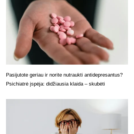
Pasijutote geriau ir norite nutraukti antidepresantus?
Psichiatrė įspėja: didžiausia klaida – skubėti