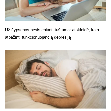
Už šypsenos besislepianti tuštuma: atskleidė, kaip
atpažinti funkcionuojančią depresiją