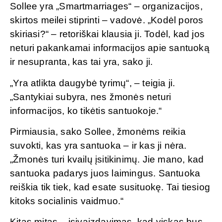
Sollee yra „Smartmarriages“ – organizacijos,
skirtos meilei stiprinti – vadovė. „Kodėl poros
skiriasi?“ – retoriškai klausia ji. Todėl, kad jos
neturi pakankamai informacijos apie santuoką
ir nesupranta, kas tai yra, sako ji.
„Yra atlikta daugybė tyrimų“, – teigia ji.
„Santykiai subyra, nes žmonės neturi
informacijos, ko tikėtis santuokoje.“
Pirmiausia, sako Sollee, žmonėms reikia
suvokti, kas yra santuoka – ir kas ji nėra.
„Žmonės turi kvailų įsitikinimų. Jie mano, kad
santuoka padarys juos laimingus. Santuoka
reiškia tik tiek, kad esate susituokę. Tai tiesiog
kitoks socialinis vaidmuo.“
Kitas mitas – įsivaizdavimas, kad viskas bus