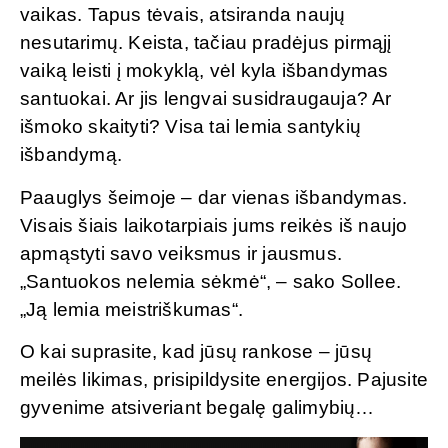
vaikas. Tapus tėvais, atsiranda naujų
nesutarimų. Keista, tačiau pradėjus pirmąjį
vaiką leisti į mokyklą, vėl kyla išbandymas
santuokai. Ar jis lengvai susidraugauja? Ar
išmoko skaityti? Visa tai lemia santykių
išbandymą.
Paauglys šeimoje – dar vienas išbandymas.
Visais šiais laikotarpiais jums reikės iš naujo
apmąstyti savo veiksmus ir jausmus.
„Santuokos nelemia sėkmė“, – sako Sollee.
„Ją lemia meistriškumas“.
O kai suprasite, kad jūsų rankose – jūsų
meilės likimas, prisipildysite energijos. Pajusite
gyvenime atsiveriant begalę galimybių…