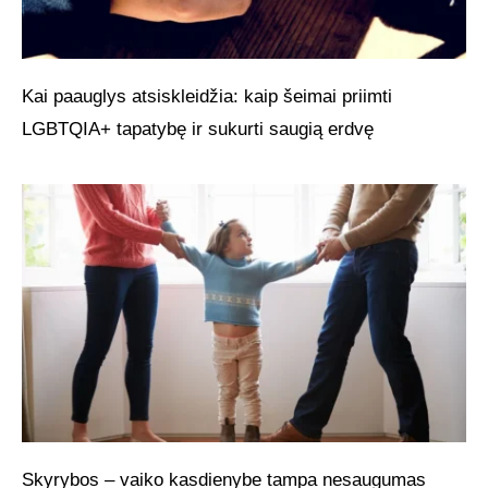
Kai paauglys atsiskleidžia: kaip šeimai priimti
LGBTQIA+ tapatybę ir sukurti saugią erdvę
Skyrybos – vaiko kasdienybe tampa nesaugumas