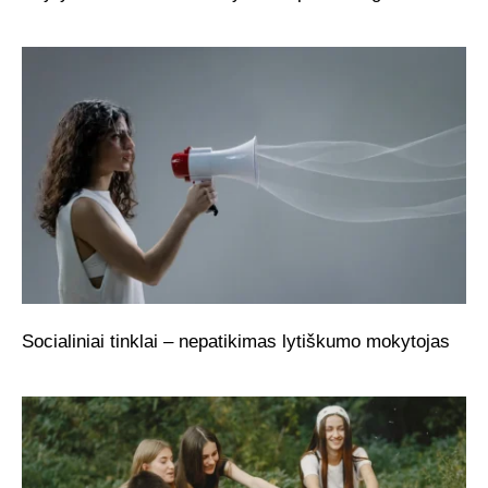
Socialiniai tinklai – nepatikimas lytiškumo mokytojas