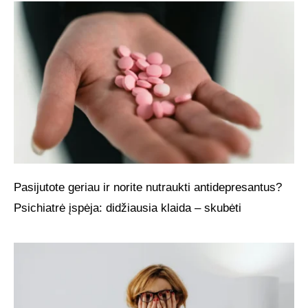
Pasijutote geriau ir norite nutraukti antidepresantus?
Psichiatrė įspėja: didžiausia klaida – skubėti