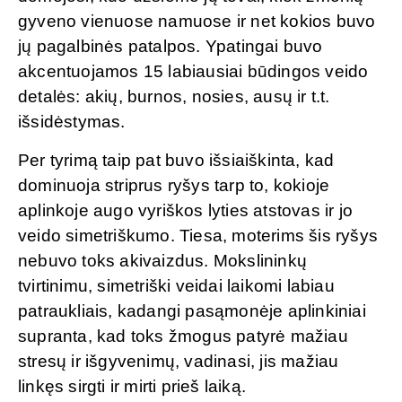
gyveno vienuose namuose ir net kokios buvo
jų pagalbinės patalpos. Ypatingai buvo
akcentuojamos 15 labiausiai būdingos veido
detalės: akių, burnos, nosies, ausų ir t.t.
išsidėstymas.
Per tyrimą taip pat buvo išsiaiškinta, kad
dominuoja striprus ryšys tarp to, kokioje
aplinkoje augo vyriškos lyties atstovas ir jo
veido simetriškumo. Tiesa, moterims šis ryšys
nebuvo toks akivaizdus. Mokslininkų
tvirtinimu, simetriški veidai laikomi labiau
patraukliais, kadangi pasąmonėje aplinkiniai
supranta, kad toks žmogus patyrė mažiau
stresų ir išgyvenimų, vadinasi, jis mažiau
linkęs sirgti ir mirti prieš laiką.