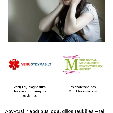
Venų ligų diagnostika,
Psichoterapeutas
lazerinis ir chirurginis
M.G.Maksimalietis
gydymas
Apvytusi ir apdribusi oda, gilios raukšlės – tai