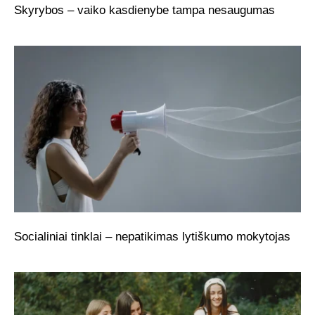
Skyrybos – vaiko kasdienybe tampa nesaugumas
Socialiniai tinklai – nepatikimas lytiškumo mokytojas