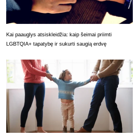
Kai paauglys atsiskleidžia: kaip šeimai priimti
LGBTQIA+ tapatybę ir sukurti saugią erdvę