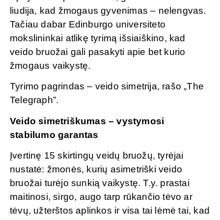
liudija, kad žmogaus gyvenimas – nelengvas.
Tačiau dabar Edinburgo universiteto
mokslininkai atlikę tyrimą išsiaiškino, kad
veido bruožai gali pasakyti apie bet kurio
žmogaus vaikystę.
Tyrimo pagrindas – veido simetrija, rašo „The
Telegraph”.
Veido simetriškumas – vystymosi
stabilumo garantas
Įvertinę 15 skirtingų veidų bruožų, tyrėjai
nustatė: žmonės, kurių asimetriški veido
bruožai turėjo sunkią vaikystę. T.y. prastai
maitinosi, sirgo, augo tarp rūkančio tėvo ar
tėvų, užterštos aplinkos ir visa tai lėmė tai, kad