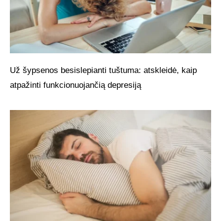
Už šypsenos besislepianti tuštuma: atskleidė, kaip
atpažinti funkcionuojančią depresiją