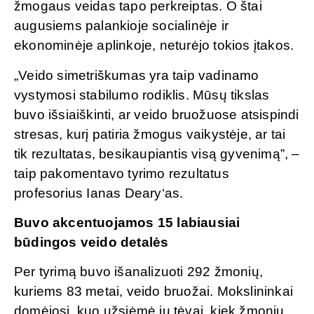
žmogaus veidas tapo perkreiptas. O štai
augusiems palankioje socialinėje ir
ekonominėje aplinkoje, neturėjo tokios įtakos.
„Veido simetriškumas yra taip vadinamo
vystymosi stabilumo rodiklis. Mūsų tikslas
buvo išsiaiškinti, ar veido bruožuose atsispindi
stresas, kurį patiria žmogus vaikystėje, ar tai
tik rezultatas, besikaupiantis visą gyvenimą”, –
taip pakomentavo tyrimo rezultatus
profesorius Ianas Deary‘as.
Buvo akcentuojamos 15 labiausiai
būdingos veido detalės
Per tyrimą buvo išanalizuoti 292 žmonių,
kuriems 83 metai, veido bruožai. Mokslininkai
domėjosi, kuo užsiėmė jų tėvai, kiek žmonių