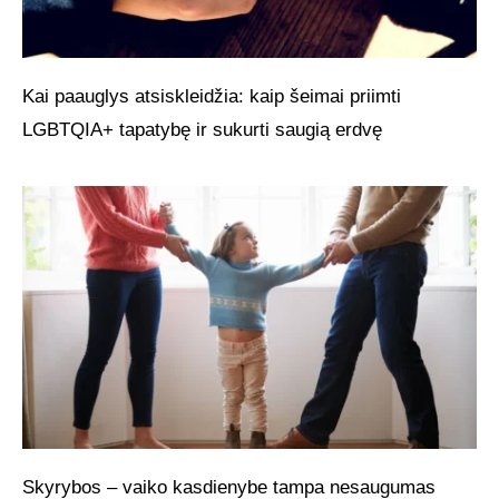
Kai paauglys atsiskleidžia: kaip šeimai priimti
LGBTQIA+ tapatybę ir sukurti saugią erdvę
Skyrybos – vaiko kasdienybe tampa nesaugumas