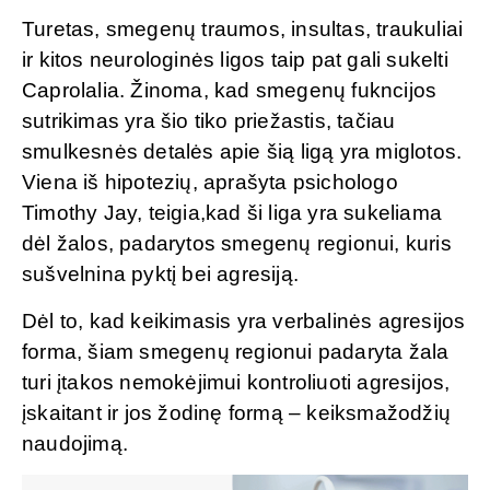
Turetas, smegenų traumos, insultas, traukuliai
ir kitos neurologinės ligos taip pat gali sukelti
Caprolalia. Žinoma, kad smegenų fukncijos
sutrikimas yra šio tiko priežastis, tačiau
smulkesnės detalės apie šią ligą yra miglotos.
Viena iš hipotezių, aprašyta psichologo
Timothy Jay, teigia,kad ši liga yra sukeliama
dėl žalos, padarytos smegenų regionui, kuris
sušvelnina pyktį bei agresiją.
Dėl to, kad keikimasis yra verbalinės agresijos
forma, šiam smegenų regionui padaryta žala
turi įtakos nemokėjimui kontroliuoti agresijos,
įskaitant ir jos žodinę formą – keiksmažodžių
naudojimą.