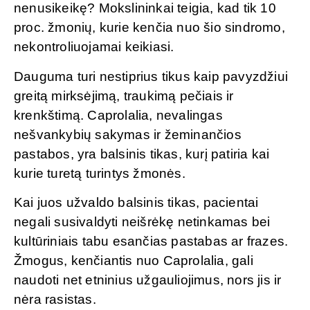
nenusikeikę? Mokslininkai teigia, kad tik 10
proc. žmonių, kurie kenčia nuo šio sindromo,
nekontroliuojamai keikiasi.
Dauguma turi nestiprius tikus kaip pavyzdžiui
greitą mirksėjimą, traukimą pečiais ir
krenkštimą. Caprolalia, nevalingas
nešvankybių sakymas ir žeminančios
pastabos, yra balsinis tikas, kurį patiria kai
kurie turetą turintys žmonės.
Kai juos užvaldo balsinis tikas, pacientai
negali susivaldyti neišrėkę netinkamas bei
kultūriniais tabu esančias pastabas ar frazes.
Žmogus, kenčiantis nuo Caprolalia, gali
naudoti net etninius užgauliojimus, nors jis ir
nėra rasistas.