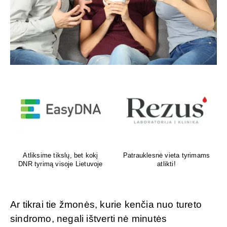
Venų ligų diagnostika,
Psichoterapeutas
lazerinis ir chirurginis
M.G.Maksimalietis
gydymas
Ar tikrai tie žmonės, kurie kenčia nuo tureto
sindromo, negali ištverti nė minutės