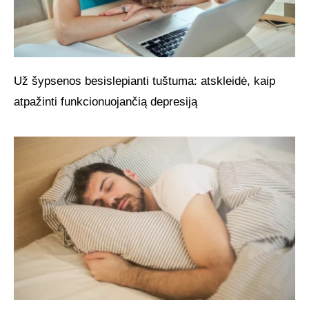
Už šypsenos besislepianti tuštuma: atskleidė, kaip
atpažinti funkcionuojančią depresiją