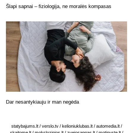
Šlapi sapnai – fiziologija, ne moralės kompasas
Dar nesantykiauju ir man negėda
statybajums.lt
/
verslo.tv
/
kelioniuklubas.lt
/
automedia.lt
/
skaitome.lt
/
mokslozinios.lt
/
zvejosapnas.lt
/
motinyste.lt
/