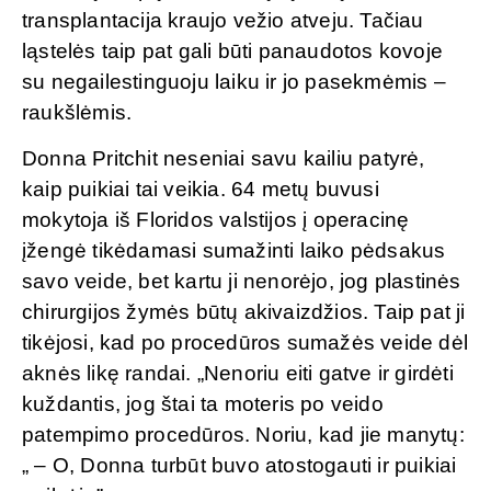
transplantacija kraujo vežio atveju. Tačiau
ląstelės taip pat gali būti panaudotos kovoje
su negailestinguoju laiku ir jo pasekmėmis –
raukšlėmis.
Donna Pritchit neseniai savu kailiu patyrė,
kaip puikiai tai veikia. 64 metų buvusi
mokytoja iš Floridos valstijos į operacinę
įžengė tikėdamasi sumažinti laiko pėdsakus
savo veide, bet kartu ji nenorėjo, jog plastinės
chirurgijos žymės būtų akivaizdžios. Taip pat ji
tikėjosi, kad po procedūros sumažės veide dėl
aknės likę randai. „Nenoriu eiti gatve ir girdėti
kuždantis, jog štai ta moteris po veido
patempimo procedūros. Noriu, kad jie manytų:
„ – O, Donna turbūt buvo atostogauti ir puikiai