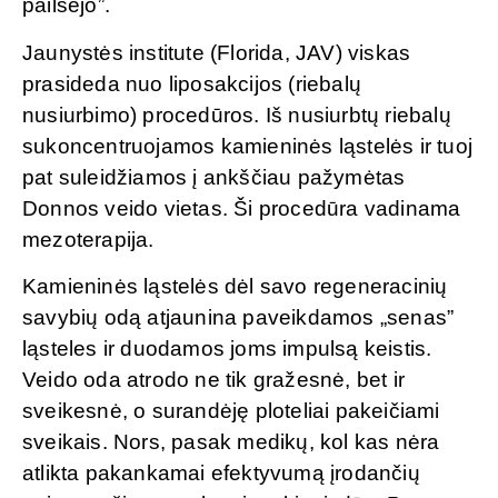
pailsėjo”.
Jaunystės institute (Florida, JAV) viskas
prasideda nuo liposakcijos (riebalų
nusiurbimo) procedūros. Iš nusiurbtų riebalų
sukoncentruojamos kamieninės ląstelės ir tuoj
pat suleidžiamos į ankščiau pažymėtas
Donnos veido vietas. Ši procedūra vadinama
mezoterapija.
Kamieninės ląstelės dėl savo regeneracinių
savybių odą atjaunina paveikdamos „senas”
ląsteles ir duodamos joms impulsą keistis.
Veido oda atrodo ne tik gražesnė, bet ir
sveikesnė, o surandėję ploteliai pakeičiami
sveikais. Nors, pasak medikų, kol kas nėra
atlikta pakankamai efektyvumą įrodančių