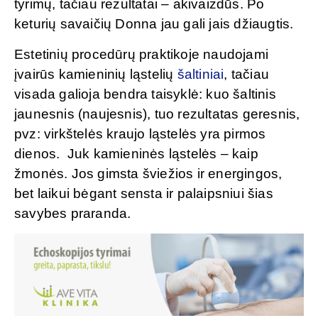
tyrimų, tačiau rezultatai – akivaizdūs. Po
keturių savaičių Donna jau gali jais džiaugtis.
Estetinių procedūrų praktikoje naudojami
įvairūs kamieninių ląstelių
šaltiniai
, tačiau
visada galioja bendra taisyklė: kuo šaltinis
jaunesnis (naujesnis), tuo rezultatas geresnis,
pvz: virkštelės kraujo ląstelės yra pirmos
dienos. Juk kamieninės ląstelės – kaip
žmonės. Jos gimsta šviežios ir energingos,
bet laikui bėgant sensta ir palaipsniui šias
savybes praranda.