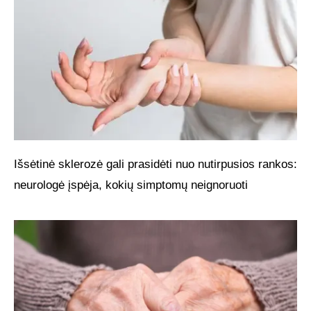
Išsėtinė sklerozė gali prasidėti nuo nutirpusios rankos:
neurologė įspėja, kokių simptomų neignoruoti