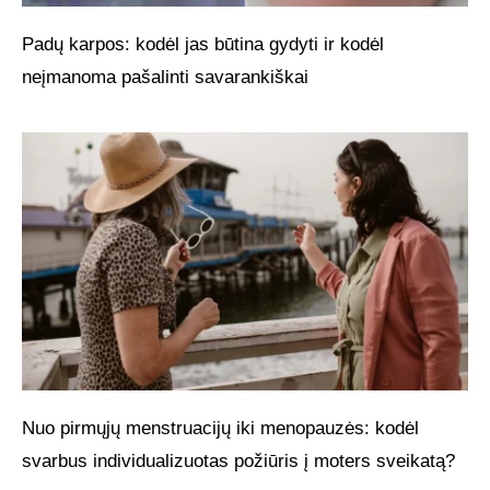
Padų karpos: kodėl jas būtina gydyti ir kodėl
neįmanoma pašalinti savarankiškai
Nuo pirmųjų menstruacijų iki menopauzės: kodėl
svarbus individualizuotas požiūris į moters sveikatą?