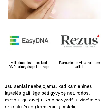
Venų ligų diagnostika,
Psichoterapeutas
lazerinis ir chirurginis
M.G.Maksimalietis
gydymas
Jau seniai neabejojama, kad kamieninės
ląstelės gali išgelbėti gyvybę net, rodos,
mirtinų ligų atveju. Kaip pavyzdžiui virkštelės
ar kaulų čiulpų kamieninių ląstelių