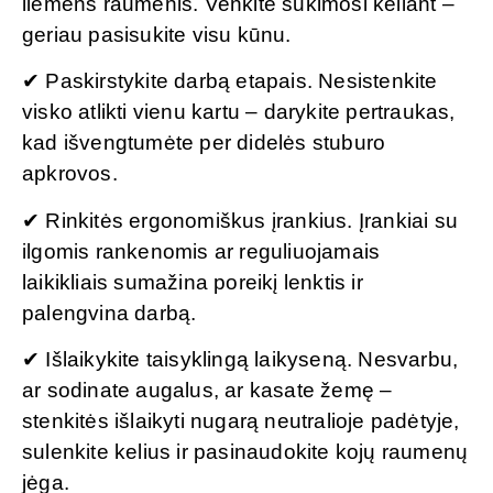
liemens raumenis. Venkite sukimosi keliant –
geriau pasisukite visu kūnu.
✔ Paskirstykite darbą etapais. Nesistenkite
visko atlikti vienu kartu – darykite pertraukas,
kad išvengtumėte per didelės stuburo
apkrovos.
✔ Rinkitės ergonomiškus įrankius. Įrankiai su
ilgomis rankenomis ar reguliuojamais
laikikliais sumažina poreikį lenktis ir
palengvina darbą.
✔ Išlaikykite taisyklingą laikyseną. Nesvarbu,
ar sodinate augalus, ar kasate žemę –
stenkitės išlaikyti nugarą neutralioje padėtyje,
sulenkite kelius ir pasinaudokite kojų raumenų
jėga.