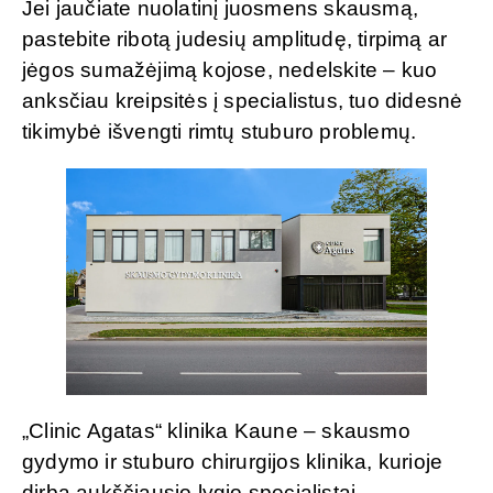
Jei jaučiate nuolatinį juosmens skausmą,
pastebite ribotą judesių amplitudę, tirpimą ar
jėgos sumažėjimą kojose, nedelskite – kuo
anksčiau kreipsitės į specialistus, tuo didesnė
tikimybė išvengti rimtų stuburo problemų.
„Clinic Agatas“ klinika Kaune – skausmo
gydymo ir stuburo chirurgijos klinika, kurioje
dirba aukščiausio lygio specialistai.