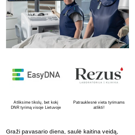
Venų ligų diagnostika,
Psichoterapeutas
lazerinis ir chirurginis
M.G.Maksimalietis
gydymas
Graži pavasario diena, saulė kaitina veidą,