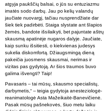
atgyja paukščių balsai, o jūs su entuziazmu
imatės sodo darbų. Jau po kelių valandų
jaučiate nuovargį, tačiau nusprendžiate dar
šiek tiek padirbėti. Staiga slystate ant šlapios
žemės, bandote išsilaikyti, bet pajuntate aštrų
skausmą apatinėje nugaros dalyje. Jaučiate,
kaip sunku išsitiesti, o kiekvienas judesys
sukelia diskomfortą. Džiaugsmingą dieną
pakeičia juosmens skausmai, nerimas ir
vizitas pas gydytoją. Ar šios traumos buvo
galima išvengti? Taip!
Pavasaris – tai mūsų, skausmo specialistų,
darbymetis,“ – teigia gydytoja anesteziologė-
reanimatologė Asta Mažeikaitė-Banevičienė.
Pasak mūsų pašnekovės, šiuo metu laiku