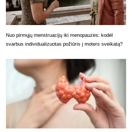
Nuo pirmųjų menstruacijų iki menopauzės: kodėl
svarbus individualizuotas požiūris į moters sveikatą?