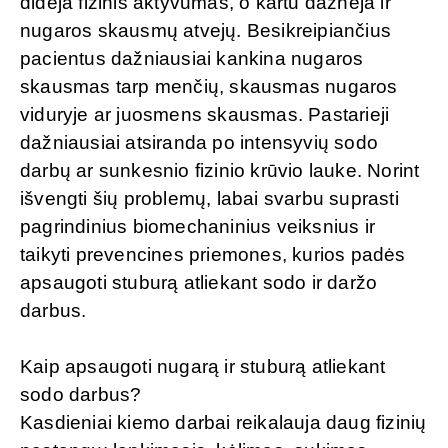
didėja fizinis aktyvumas, o kartu dažnėja ir
nugaros skausmų atvejų. Besikreipiančius
pacientus dažniausiai kankina nugaros
skausmas tarp menčių, skausmas nugaros
viduryje ar juosmens skausmas. Pastarieji
dažniausiai atsiranda po intensyvių sodo
darbų ar sunkesnio fizinio krūvio lauke. Norint
išvengti šių problemų, labai svarbu suprasti
pagrindinius biomechaninius veiksnius ir
taikyti prevencines priemones, kurios padės
apsaugoti stuburą atliekant sodo ir daržo
darbus.
Kaip apsaugoti nugarą ir stuburą atliekant
sodo darbus?
Kasdieniai kiemo darbai reikalauja daug fizinių