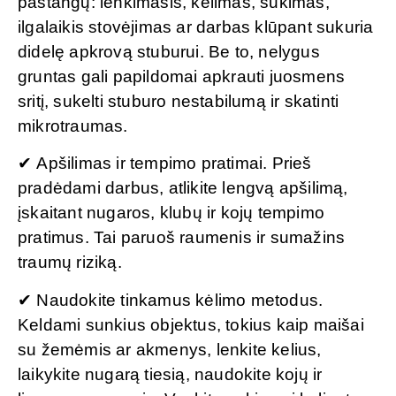
pastangų: lenkimasis, kėlimas, sukimas,
ilgalaikis stovėjimas ar darbas klūpant sukuria
didelę apkrovą stuburui. Be to, nelygus
gruntas gali papildomai apkrauti juosmens
sritį, sukelti stuburo nestabilumą ir skatinti
mikrotraumas.
✔ Apšilimas ir tempimo pratimai. Prieš
pradėdami darbus, atlikite lengvą apšilimą,
įskaitant nugaros, klubų ir kojų tempimo
pratimus. Tai paruoš raumenis ir sumažins
traumų riziką.
✔ Naudokite tinkamus kėlimo metodus.
Keldami sunkius objektus, tokius kaip maišai
su žemėmis ar akmenys, lenkite kelius,
laikykite nugarą tiesią, naudokite kojų ir