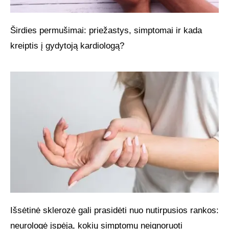
Širdies permušimai: priežastys, simptomai ir kada
kreiptis į gydytoją kardiologą?
Išsėtinė sklerozė gali prasidėti nuo nutirpusios rankos:
neurologė įspėja, kokių simptomų neignoruoti