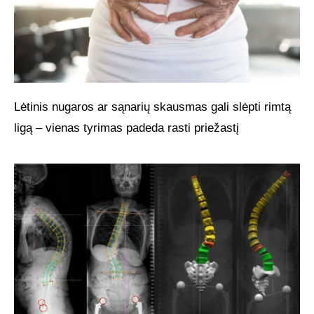
Lėtinis nugaros ar sąnarių skausmas gali slėpti rimtą
ligą – vienas tyrimas padeda rasti priežastį