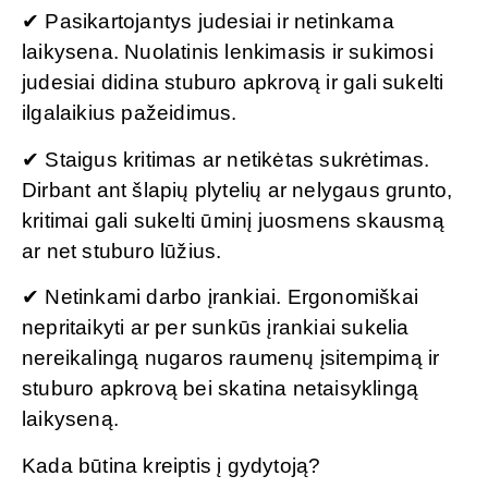
✔ Pasikartojantys judesiai ir netinkama
laikysena. Nuolatinis lenkimasis ir sukimosi
judesiai didina stuburo apkrovą ir gali sukelti
ilgalaikius pažeidimus.
✔ Staigus kritimas ar netikėtas sukrėtimas.
Dirbant ant šlapių plytelių ar nelygaus grunto,
kritimai gali sukelti ūminį juosmens skausmą
ar net stuburo lūžius.
✔ Netinkami darbo įrankiai. Ergonomiškai
nepritaikyti ar per sunkūs įrankiai sukelia
nereikalingą nugaros raumenų įsitempimą ir
stuburo apkrovą bei skatina netaisyklingą
laikyseną.
Kada būtina kreiptis į gydytoją?