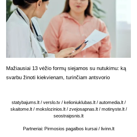
Mažiausiai 13 vėžio formų siejamos su nutukimu: ką
svarbu žinoti kiekvienam, turinčiam antsvorio
statybajums.lt
/
verslo.tv
/
kelioniuklubas.lt
/
automedia.lt
/
skaitome.lt
/
mokslozinios.lt
/
zvejosapnas.lt
/
motinyste.lt
/
seostraipsnis.lt
Partneriai:
Pirmosios pagalbos kursai
/
livinn.lt