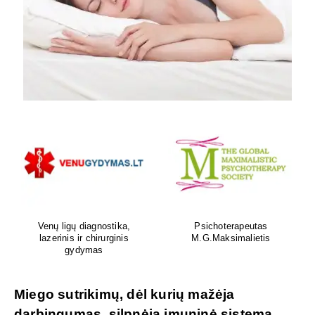
Venų ligų diagnostika,
Psichoterapeutas
lazerinis ir chirurginis
M.G.Maksimalietis
gydymas
Miego sutrikimų, dėl kurių mažėja
darbingumas, silpnėja imuninė sistema,