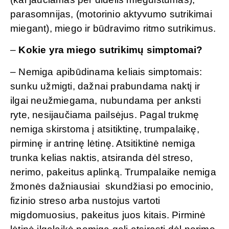
parasomnijas, (motorinio aktyvumo sutrikimai
miegant), miego ir būdravimo ritmo sutrikimus.
–
Kokie yra miego sutrikimų simptomai?
– Nemiga apibūdinama keliais simptomais:
sunku užmigti, dažnai prabundama naktį ir
ilgai neužmiegama, nubundama per anksti
ryte, nesijaučiama pailsėjus. Pagal trukmę
nemiga skirstoma į atsitiktinę, trumpalaikę,
pirminę ir antrinę lėtinę. Atsitiktinė nemiga
trunka kelias naktis, atsiranda dėl streso,
nerimo, pakeitus aplinką. Trumpalaike nemiga
žmonės dažniausiai skundžiasi po emocinio,
fizinio streso arba nustojus vartoti
migdomuosius, pakeitus juos kitais. Pirminė