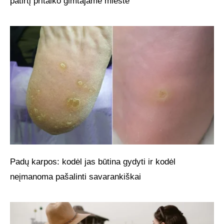
patirtį pritaiko gimtajame mieste
Padų karpos: kodėl jas būtina gydyti ir kodėl
neįmanoma pašalinti savarankiškai