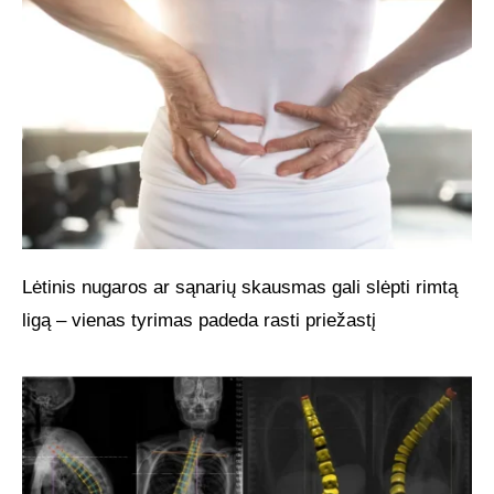
Lėtinis nugaros ar sąnarių skausmas gali slėpti rimtą
ligą – vienas tyrimas padeda rasti priežastį