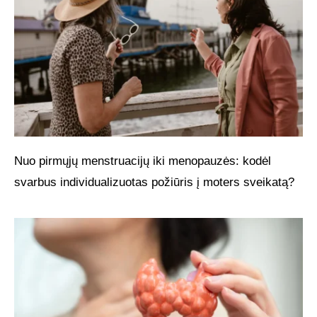
Nuo pirmųjų menstruacijų iki menopauzės: kodėl
svarbus individualizuotas požiūris į moters sveikatą?