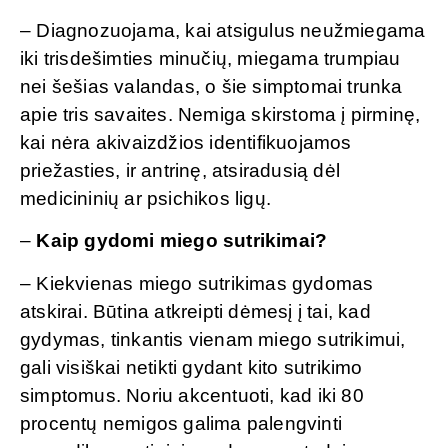
– Diagnozuojama, kai atsigulus neužmiegama
iki trisdešimties minučių, miegama trumpiau
nei šešias valandas, o šie simptomai trunka
apie tris savaites. Nemiga skirstoma į pirminę,
kai nėra akivaizdžios identifikuojamos
priežasties, ir antrinę, atsiradusią dėl
medicininių ar psichikos ligų.
–
Kaip gydomi miego sutrikimai?
– Kiekvienas miego sutrikimas gydomas
atskirai. Būtina atkreipti dėmesį į tai, kad
gydymas, tinkantis vienam miego sutrikimui,
gali visiškai netikti gydant kito sutrikimo
simptomus. Noriu akcentuoti, kad iki 80
procentų nemigos galima palengvinti