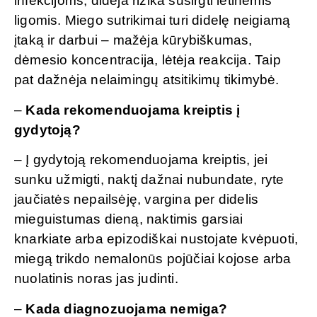
infekcijoms, didėja rizika susirgti lėtinėmis
ligomis. Miego sutrikimai turi didelę neigiamą
įtaką ir darbui – mažėja kūrybiškumas,
dėmesio koncentracija, lėtėja reakcija. Taip
pat dažnėja nelaimingų atsitikimų tikimybė.
–
Kada rekomenduojama kreiptis į
gydytoją?
– Į gydytoją rekomenduojama kreiptis, jei
sunku užmigti, naktį dažnai nubundate, ryte
jaučiatės nepailsėję, vargina per didelis
mieguistumas dieną, naktimis garsiai
knarkiate arba epizodiškai nustojate kvėpuoti,
miegą trikdo nemalonūs pojūčiai kojose arba
nuolatinis noras jas judinti.
–
Kada diagnozuojama nemiga?