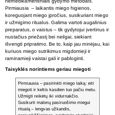
nemedikamentiniais gydymo metodais.
Pirmiausia – laikantis miego higienos,
koreguojant miego įpročius, susikuriant miego
ir užmigimo ritualus. Galima vartoti augalinius
preparatus, o vaistus – tik gydytojui įvertinus ir
nustačius priežastį bei neilgai, siekiant
išvengti pripratimo. Be to, kaip jau minėjau, kai
kuriuos miego sutrikimus migdomieji ir
raminamieji vaistai gali ir pabloginti.
Taisyklės norintiems geriau miegoti
Pirmiausia – pasirinkti miego laiką: eiti
miegoti ir keltis kasdien tuo pačiu metu.
Užmigti reikėtų iki vidurnakčio.
Susikurti malonų pasiruošimo miegui
ritualą – lengvas užkandis,