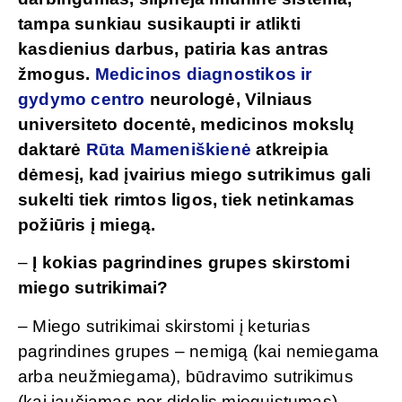
tampa sunkiau susikaupti ir atlikti
kasdienius darbus, patiria kas antras
žmogus.
Medicinos diagnostikos ir
gydymo centro
neurologė, Vilniaus
universiteto docentė, medicinos mokslų
daktarė
Rūta Mameniškienė
atkreipia
dėmesį, kad įvairius miego sutrikimus gali
sukelti tiek rimtos ligos, tiek netinkamas
požiūris į miegą.
–
Į kokias pagrindines grupes skirstomi
miego sutrikimai?
– Miego sutrikimai skirstomi į keturias
pagrindines grupes – nemigą (kai nemiegama
arba neužmiegama), būdravimo sutrikimus
(kai jaučiamas per didelis mieguistumas),