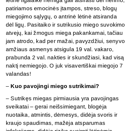
lėtinė ilgalaikė nemiga gali atsirasti dėl nerimo,
patiriamos emocinės įtampos, streso, blogų
miegojimo sąlygų, o antrinė lėtinė atsiranda
dėl ligų. Pasitaiko ir sutrikusio miego suvokimo
atvejų, kai žmogus miega pakankamai, tačiau
jam atrodo, kad per mažai, pavyzdžiui, senyvo
amžiaus asmenys atsigula 19 val. vakaro,
prabunda 2 val. nakties ir skundžiasi, kad visą
naktį nemiegojo. O juk visavertiškai miegojo 7
valandas!
–
Kuo pavojingi miego sutrikimai?
– Sutrikęs miegas pirmiausia yra pavojingas
sveikatai – gerai neišsimiegant, blogėja
nuotaika, atmintis, dėmesys, didėja svoris ir
kraujo spaudimas, mažėja atsparumas