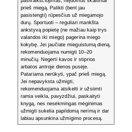
pasivaikščiojimas, neįdomūs skaitiniai
prieš miegą. Palikti (bent jau
pasistengti) rūpesčius už miegamojo
durų. Sportuoti – reguliari mankšta
ankstyvą popietę (ne mažiau kaip trys
valandos iki miego) pagerina miego
kokybę. Jei jaučiate mieguistumą dieną,
rekomenduojama numigti 10–20
minučių. Negerti kavos ir stiprios
arbatos antroje dienos pusėje.
Patariama nerūkyti, ypač prieš miegą.
Jei nepavyksta užmigti,
rekomenduojama atsikelti ir užsiimti
ramia veikla, pavyzdžiui, paskaityti
knygą, nes nesėkmingas mėginimas
užmigti sukelia papildomą nerimą ir dar
labiau apsunkina užmigimo procesą.