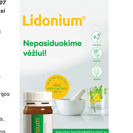
007
si
i
u
r
,
ijos
s.
jos