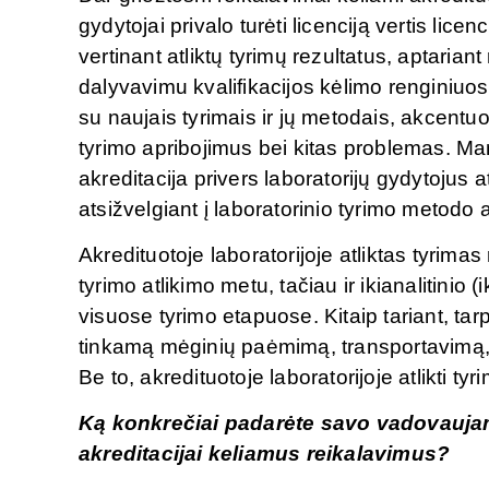
gydytojai privalo turėti licenciją vertis lic
vertinant atliktų tyrimų rezultatus, aptarian
dalyvavimu kvalifikacijos kėlimo renginiuose
su naujais tyrimais ir jų metodais, akcentuo
tyrimo apribojimus bei kitas problemas. M
akreditacija privers laboratorijų gydytojus ats
atsižvelgiant į laboratorinio tyrimo metodo 
Akredituotoje laboratorijoje atliktas tyrimas 
tyrimo atlikimo metu, tačiau ir ikianalitinio (
visuose tyrimo etapuose. Kitaip tariant, tar
tinkamą mėginių paėmimą, transportavimą, tyr
Be to, akredituotoje laboratorijoje atlikti t
Ką konkrečiai padarėte savo vadovaujamo
akreditacijai keliamus reikalavimus?