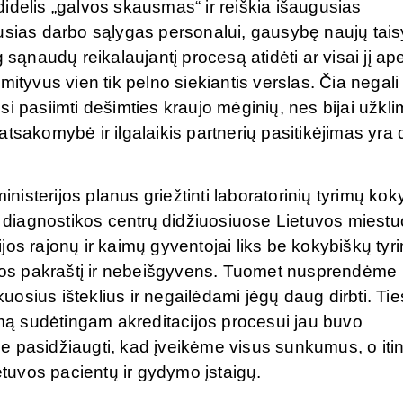
idelis „galvos skausmas“ ir reiškia išaugusias
usias darbo sąlygas personalui, gausybę naujų tais
sąnaudų reikalaujantį procesą atidėti ar visai jį apei
ityvus vien tik pelno siekiantis verslas. Čia negali
i pasiimti dešimties kraujo mėginių, nes bijai užkli
tsakomybė ir ilgalaikis partnerių pasitikėjimas yra
isterijos planus griežtinti laboratorinių tyrimų ko
ės diagnostikos centrų didžiuosiuose Lietuvos miest
os rajonų ir kaimų gyventojai liks be kokybiškų tyr
inkos pakraštį ir nebeišgyvens. Tuomet nusprendėme
kuosius išteklius ir negailėdami jėgų daug dirbti. Tie
šimą sudėtingam akreditacijos procesui jau buvo
e pasidžiaugti, kad įveikėme visus sunkumus, o iti
ietuvos pacientų ir gydymo įstaigų.