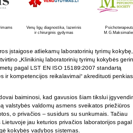
as
Ortopedijos priemonių gamyba ir
Atliksime tikslų, bet
is
individualus pritaikymas
tyrimą visoje Liet
os įstaigose atliekamų laboratorinių tyrimų kokybę,
irtino „Klinikinių laboratorinių tyrimų kokybės geri
20 metų pagal LST EN ISO 15189:2007 standartą
ės ir kompetencijos reikalavimai“ akredituoti penkia
ovai baiminosi, kad gavusios šiam tikslui įgyvendin
mą valstybės valdomų asmens sveikatos priežiūros
tuotos, o privačios – susidurs su sunkumais. Tačiau
Lietuvoje jau keturios privačios laboratorijos pagal 
iegė kokybės vadybos sistemas.