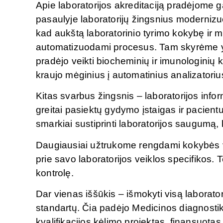
Apie laboratorijos akreditaciją pradėjome 
pasaulyje laboratorijų žingsnius modernizuo
kad aukštą laboratorinio tyrimo kokybę ir ma
automatizuodami procesus. Tam skyrėme yp
pradėjo veikti biocheminių ir imunologinių k
kraujo mėginius į automatinius analizatoriu
Kitas svarbus žingsnis – laboratorijos info
greitai pasiektų gydymo įstaigas ir pacient
smarkiai sustiprinti laboratorijos saugumą, k
Daugiausiai užtrukome rengdami kokybės 
prie savo laboratorijos veiklos specifikos. T
kontrolę.
Dar vienas iššūkis – išmokyti visą laborato
standartų. Čia padėjo Medicinos diagnostiko
kvalifikacijos kėlimo projektas, finansuota