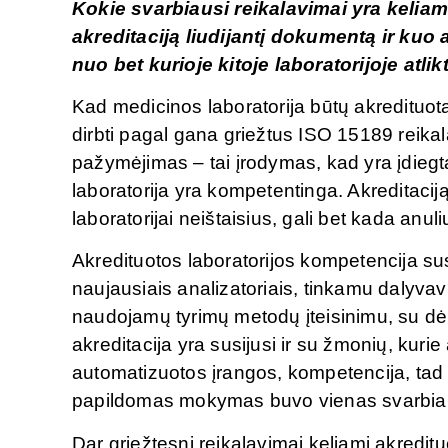
Kokie svarbiausi reikalavimai yra keliam
akreditaciją liudijantį dokumentą ir kuo a
nuo bet kurioje kitoje laboratorijoje atli
Kad medicinos laboratorija būtų akredituota,
dirbti pagal gana griežtus ISO 15189 reikala
pažymėjimas – tai įrodymas, kad yra įdiegta
laboratorija yra kompetentinga. Akreditaciją 
laboratorijai neištaisius, gali bet kada anul
Akredituotos laboratorijos kompetencija su
naujausiais analizatoriais, tinkamu dalyva
naudojamų tyrimų metodų įteisinimu, su dėm
akreditacija yra susijusi ir su žmonių, kurie
automatizuotos įrangos, kompetencija, tad l
papildomas mokymas buvo vienas svarbiausių
Dar griežtesni reikalavimai keliami akredit