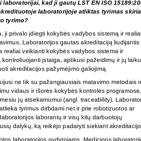
i laboratorijai, kad ji gautų LST EN ISO 15189:2
kredituotoje laboratorijoje atliktas tyrimas skiria
kto tyrimo?
 ji privalo įdiegti kokybės vadybos sistemą ir realia
vimus. Laboratorijos gautas akreditaciją liudijantis
 realiai veikianti kokybės vadybos sistema ir
kontroliuojanti įstaiga, aptikusi pažeidimų ir jų laik
iuoti akreditacijos pažymėjimo galiojimą.
sijusi ne tik su pažangiausiais matavimo metodais i
vimu vidaus ir išorės kokybės kontrolės programose
esiu jų atsekamumui (angl. traceability). Laborator
 atlieka tyrimus dirbdami net ir prie robotizuotos ar
aboratorijos laborantų ir visų kitų darbuotojų
 dalykų, ką reikėjo padaryti siekiant akreditacijo
uotos laboratorijos gydytojams. Medicinos laboratori