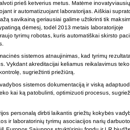
galvoti prieš ketverius metus. Matėme inovatyviausi
jant ir automatizuojant laboratorijas. Aiškiai supra
žą savikainą geriausiai galime užtikrinti tik maksim
atingą dėmesį, todėl 2013 metais laboratorijoje
raujo tyrimų robotas, kuris automatiškai skirsto pac
s.
rmacinės sistemos atnaujinimas, kad tyrimų rezultata
us. Vykdant akreditacijai keliamus reikalavimus teko
ontrolę, sugriežtinti priežiūrą.
vadybos sistemos dokumentaciją ir viską adaptuo
eko kai ką patobulinti, optimizuoti procesus, sugriežt
rijos personalą dirbti laikantis griežtų kokybės vad
s ir laboratorinių tyrimų asociacijos narių darbuoto
s iš Europos Sąjungos struktūrinių fondų ir LR biudž