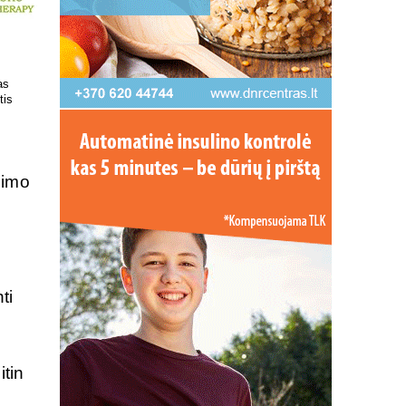
 kokį DNR
Patrauklesnė vieta tyrimams
uvoje
atlikti!
nimo
s
ti
itin