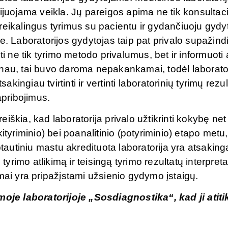
encijuojama veikla. Jų pareigos apima ne tik konsultac
t reikalingus tyrimus su pacientu ir gydančiuoju gydy
. Laboratorijos gydytojas taip pat privalo supažindi
ti ne tik tyrimo metodo privalumus, bet ir informuoti 
anau, tai buvo daroma nepakankamai, todėl laborato
akingiau tvirtinti ir vertinti laboratorinių tyrimų rezu
apribojimus.
reiškia, kad laboratorija privalo užtikrinti kokybę net 
ikityriminio) bei poanalitinio (potyriminio) etapo metu, 
ptautiniu mastu akredituota laboratorija yra atsaking
imo atlikimą ir teisingą tyrimo rezultatų interpreta
yrimai yra pripažįstami užsienio gydymo įstaigų.
je laboratorijoje „Sosdiagnostika“, kad ji atiti