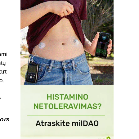
ami
ntų
art
o,
s
nors