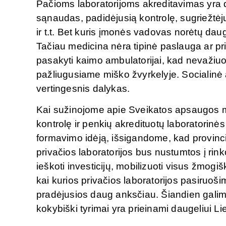
Pačioms laboratorijoms akreditavimas yra d
sąnaudas, padidėjusią kontrolę, sugriežtėj
ir t.t. Bet kuris įmonės vadovas norėtų daug 
Tačiau medicina nėra tipinė paslauga ar prim
pasakyti kaimo ambulatorijai, kad nevažiuos
pažliugusiame miško žvyrkelyje. Socialinė a
vertingesnis dalykas.
Kai sužinojome apie Sveikatos apsaugos min
kontrolę ir penkių akredituotų laboratorin
formavimo idėją, išsigandome, kad provincij
privačios laboratorijos bus nustumtos į r
ieškoti investicijų, mobilizuoti visus žmogiš
kai kurios privačios laboratorijos pasiruo
pradėjusios daug anksčiau. Šiandien galim
kokybiški tyrimai yra prieinami daugeliui L