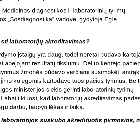
Medicinos diagnostikos ir laboratorinių tyrimų
ijos „Sosdiagnostika“ vadove, gydytoja Egle
ti laboratorijų akreditavimas?
gydymo įstaigų yra daug, todėl neretai būdavo kartoj
ai abejojant rezultatų tikslumu. Dėl to kentėjo pacie
s tyrimus žmonės būdavo verčiami susimokėti antrąk
jimo kolegomis kartodavo tuos pačius tyrimus. Be t
s ministerijos siekis gerinti laboratorinių tyrimų
 Labai tikiuosi, kad laboratorijų akreditavimas padė
ų darbu, taupyti lėšas ir laiką.
 laboratorijos suskubo akredituotis pirmosios, 