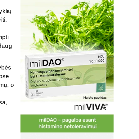
yklių
ti.
mpti
 daug
kybės
uose
imų, o
sa,
n