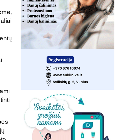
ų
tome,
aliai
ientų
i
dami
inti
ybos
jų
eto