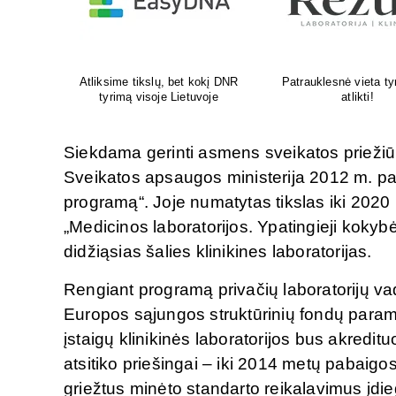
yrimams
Venų ligų diagnostika, lazerinis
Psichoterapeut
ir chirurginis gydymas
M.G.Maksimaliet
Siekdama gerinti asmens sveikatos priežiūr
Sveikatos apsaugos ministerija 2012 m. patv
programą“. Joje numatytas tikslas iki 20
„Medicinos laboratorijos. Ypatingieji kokyb
didžiąsias šalies klinikines laboratorijas.
Rengiant programą privačių laboratorijų vad
Europos sąjungos struktūrinių fondų para
įstaigų klinikinės laboratorijos bus akredi
atsitiko priešingai – iki 2014 metų pabaigos 
griežtus minėto standarto reikalavimus įd