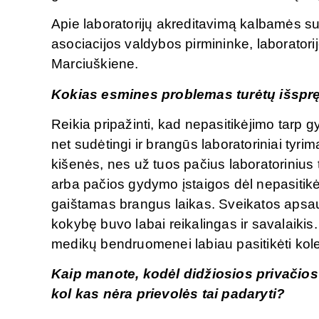
Apie laboratorijų akreditavimą kalbamės su 
asociacijos valdybos pirmininke, laborator
Marciuškiene.
Kokias esmines problemas turėtų išspręs
Reikia pripažinti, kad nepasitikėjimo tarp 
net sudėtingi ir brangūs laboratoriniai tyrim
kišenės, nes už tuos pačius laboratoriniu
arba pačios gydymo įstaigos dėl nepasitikė
gaištamas brangus laikas. Sveikatos apsaugo
kokybę buvo labai reikalingas ir savalaikis.
medikų bendruomenei labiau pasitikėti koleg
Kaip manote, kodėl didžiosios privačios
kol kas nėra prievolės tai padaryti?