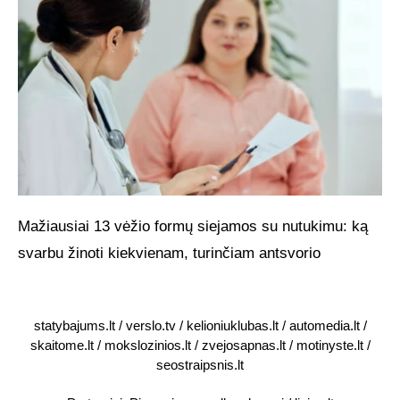
Mažiausiai 13 vėžio formų siejamos su nutukimu: ką
svarbu žinoti kiekvienam, turinčiam antsvorio
statybajums.lt
/
verslo.tv
/
kelioniuklubas.lt
/
automedia.lt
/
skaitome.lt
/
mokslozinios.lt
/
zvejosapnas.lt
/
motinyste.lt
/
seostraipsnis.lt