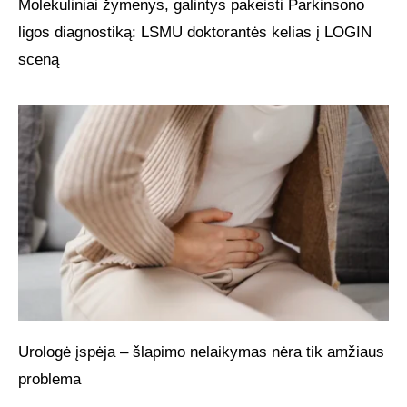
Molekuliniai žymenys, galintys pakeisti Parkinsono
ligos diagnostiką: LSMU doktorantės kelias į LOGIN
sceną
Urologė įspėja – šlapimo nelaikymas nėra tik amžiaus
problema