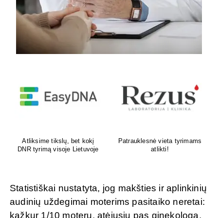
Venų ligų diagnostika,
Psichoterapeutas
lazerinis ir chirurginis
M.G.Maksimalietis
gydymas
Statistiškai nustatyta, jog makšties ir aplinkinių
audinių uždegimai moterims pasitaiko neretai:
kažkur 1/10 moterų, atėjusių pas ginekologą,