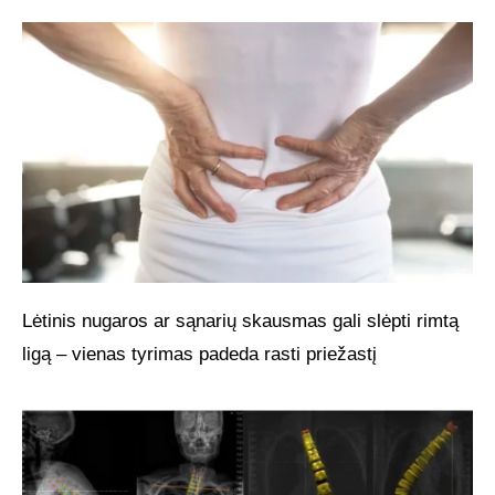
Lėtinis nugaros ar sąnarių skausmas gali slėpti rimtą
ligą – vienas tyrimas padeda rasti priežastį