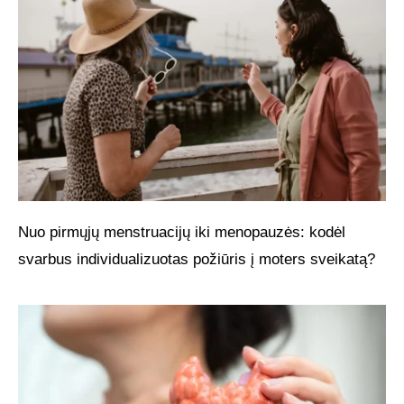
Nuo pirmųjų menstruacijų iki menopauzės: kodėl
svarbus individualizuotas požiūris į moters sveikatą?