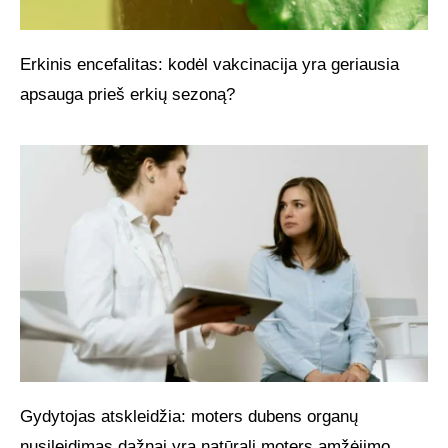
Erkinis encefalitas: kodėl vakcinacija yra geriausia
apsauga prieš erkių sezoną?
Gydytojas atskleidžia: moters dubens organų
nusileidimas dažnai yra natūrali moters amžėjimo