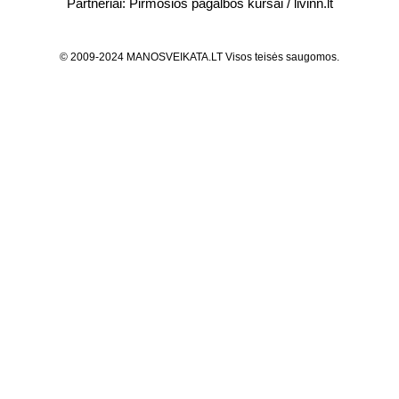
Partneriai:
Pirmosios pagalbos kursai
/
livinn.lt
© 2009-2024 MANOSVEIKATA.LT Visos teisės saugomos.