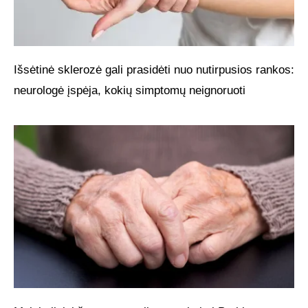
Išsėtinė sklerozė gali prasidėti nuo nutirpusios rankos:
neurologė įspėja, kokių simptomų neignoruoti