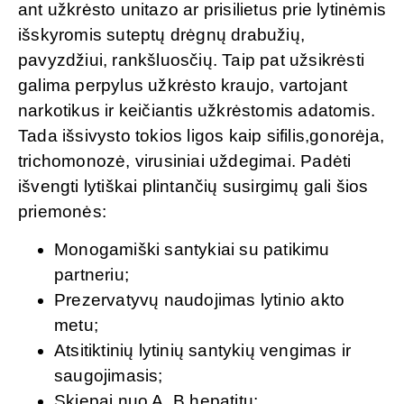
ant užkrėsto unitazo ar prisilietus prie lytinėmis
išskyromis suteptų drėgnų drabužių,
pavyzdžiui, rankšluosčių. Taip pat užsikrėsti
galima perpylus užkrėsto kraujo, vartojant
narkotikus ir keičiantis užkrėstomis adatomis.
Tada išsivysto tokios ligos kaip sifilis,gonorėja,
trichomonozė, virusiniai uždegimai. Padėti
išvengti lytiškai plintančių susirgimų gali šios
priemonės:
Monogamiški santykiai su patikimu
partneriu;
Prezervatyvų naudojimas lytinio akto
metu;
Atsitiktinių lytinių santykių vengimas ir
saugojimasis;
Skiepai nuo A, B hepatitų;