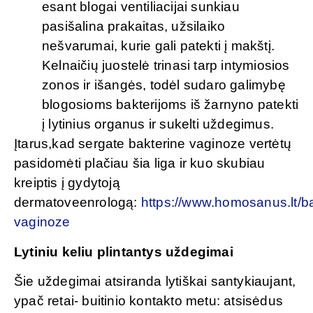
esant blogai ventiliacijai sunkiau
pasišalina prakaitas, užsilaiko
nešvarumai, kurie gali patekti į makštį.
Kelnaičių juostelė trinasi tarp intymiosios
zonos ir išangės, todėl sudaro galimybę
blogosioms bakterijoms iš žarnyno patekti
į lytinius organus ir sukelti uždegimus.
Įtarus,kad sergate bakterine vaginoze vertėtų
pasidomėti plačiau šia liga ir kuo skubiau
kreiptis į gydytoją
dermatoveenrologą:
https://www.homosanus.lt/ba
vaginoze
Lytiniu keliu plintantys uždegimai
Šie uždegimai atsiranda lytiškai santykiaujant,
ypač retai- buitinio kontakto metu: atsisėdus