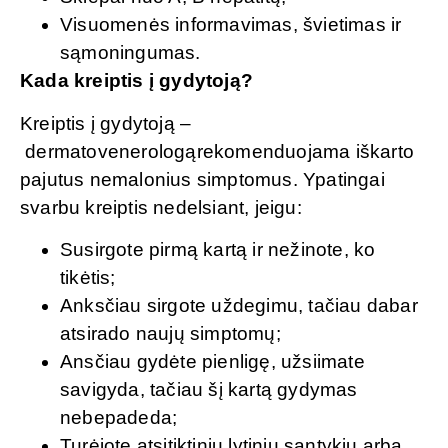
Visuomenės informavimas, švietimas ir
sąmoningumas.
Kada kreiptis į gydytoją?
Kreiptis į gydytoją –
dermatovenerologąrekomenduojama iškarto
pajutus nemalonius simptomus. Ypatingai
svarbu kreiptis nedelsiant, jeigu:
Susirgote pirmą kartą ir nežinote, ko
tikėtis;
Anksčiau sirgote uždegimu, tačiau dabar
atsirado naujų simptomų;
Ansčiau gydėte pienligę, užsiimate
savigyda, tačiau šį kartą gydymas
nebepadeda;
Turėjote atsitiktinių lytinių santykių arba