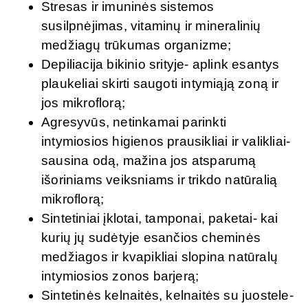
Stresas ir imuninės sistemos
susilpnėjimas, vitaminų ir mineralinių
medžiagų trūkumas organizme;
Depiliacija bikinio srityje- aplink esantys
plaukeliai skirti saugoti intymiąją zoną ir
jos mikroflorą;
Agresyvūs, netinkamai parinkti
intymiosios higienos prausikliai ir valikliai-
sausina odą, mažina jos atsparumą
išoriniams veiksniams ir trikdo natūralią
mikroflorą;
Sintetiniai įklotai, tamponai, paketai- kai
kurių jų sudėtyje esančios cheminės
medžiagos ir kvapikliai slopina natūralų
intymiosios zonos barjerą;
Sintetinės kelnaitės, kelnaitės su juostele-