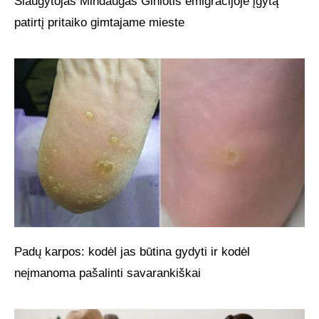
Slaugytojas Mindaugas Giniotis emigracijoje įgytą
patirtį pritaiko gimtajame mieste
Padų karpos: kodėl jas būtina gydyti ir kodėl
neįmanoma pašalinti savarankiškai