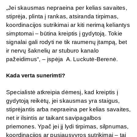
„Jei skausmas nepraeina per kelias savaites,
stiprėja, plinta į rankas, atsiranda tirpimas,
koordinacijos sutrikimai ar kiti nerimą keliantys
simptomai – būtina kreiptis į gydytoją. Tokie
signalai gali rodyti ne tik raumenų įtampą, bet
ir nervų šaknelių ar stuburo kanalo
pažeidimus“, – įspėja A. Luckutė-Berenė.
Kada verta sunerimti?
Specialistė atkreipia dėmesį, kad kreiptis į
gydytoją reikėtų, jei skausmas yra staigus,
stiprėjantis arba nepraeina per kelias savaites,
net ir ilsintis ar taikant savipagalbos
priemones. Ypač jei jį lydi tirpimas, silpnumas,
koordinacijos ar pusiausvyros sutrikimai – tai