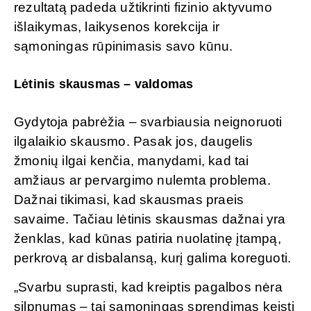
rezultatą padeda užtikrinti fizinio aktyvumo
išlaikymas, laikysenos korekcija ir
sąmoningas rūpinimasis savo kūnu.
Lėtinis skausmas – valdomas
Gydytoja pabrėžia – svarbiausia neignoruoti
ilgalaikio skausmo. Pasak jos, daugelis
žmonių ilgai kenčia, manydami, kad tai
amžiaus ar pervargimo nulemta problema.
Dažnai tikimasi, kad skausmas praeis
savaime. Tačiau lėtinis skausmas dažnai yra
ženklas, kad kūnas patiria nuolatinę įtampą,
perkrovą ar disbalansą, kurį galima koreguoti.
„Svarbu suprasti, kad kreiptis pagalbos nėra
silpnumas – tai sąmoningas sprendimas keisti