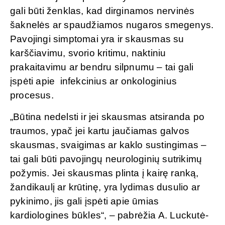
gali būti ženklas, kad dirginamos nervinės
šaknelės ar spaudžiamos nugaros smegenys.
Pavojingi simptomai yra ir skausmas su
karščiavimu, svorio kritimu, naktiniu
prakaitavimu ar bendru silpnumu – tai gali
įspėti apie infekcinius ar onkologinius
procesus.
„Būtina nedelsti ir jei skausmas atsiranda po
traumos, ypač jei kartu jaučiamas galvos
skausmas, svaigimas ar kaklo sustingimas –
tai gali būti pavojingų neurologinių sutrikimų
požymis. Jei skausmas plinta į kairę ranką,
žandikaulį ar krūtinę, yra lydimas dusulio ar
pykinimo, jis gali įspėti apie ūmias
kardiologines būkles“, – pabrėžia A. Luckutė-