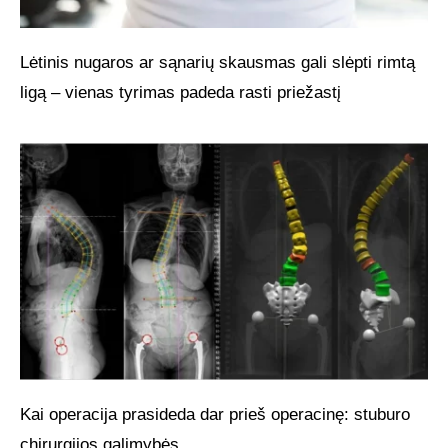
Lėtinis nugaros ar sąnarių skausmas gali slėpti rimtą
ligą – vienas tyrimas padeda rasti priežastį
Kai operacija prasideda dar prieš operacinę: stuburo
chirurgijos galimybės