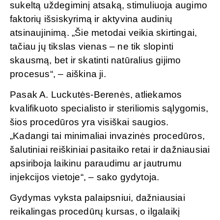
sukeltą uždegiminį atsaką, stimuliuoja augimo
faktorių išsiskyrimą ir aktyvina audinių
atsinaujinimą. „Šie metodai veikia skirtingai,
tačiau jų tikslas vienas – ne tik slopinti
skausmą, bet ir skatinti natūralius gijimo
procesus“, – aiškina ji.
Pasak A. Luckutės-Berenės, atliekamos
kvalifikuoto specialisto ir steriliomis sąlygomis,
šios procedūros yra visiškai saugios.
„Kadangi tai minimaliai invazinės procedūros,
šalutiniai reiškiniai pasitaiko retai ir dažniausiai
apsiriboja laikinu paraudimu ar jautrumu
injekcijos vietoje“, – sako gydytoja.
Gydymas vyksta palaipsniui, dažniausiai
reikalingas procedūrų kursas, o ilgalaikį