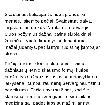
Skausmas, keliaujantis nuo sprando iki
mentės. Įsitempę pečiai. Svaigstanti galva.
Tirpstančios rankos. Nuolatinis nuovargis.
Šiuos požymius dažnai patiria šiuolaikiniai
žmonės – ypač dirbantys sėdimą darbą,
mažai judantys, patiriantys nuolatinę įtampą ar
stresą.
Pečių juostos ir kaklo skausmai – viena
dažniausių lėtinio skausmo formų, kurios
priežastys dažnai susijusios su netaisyklinga
laikysena, įtampa, raumenų pervargimu, fiziniu
neveiklumu. Tačiau svarbu žinoti, kad šie
skausmai nėra neišvengiami, o šiuolaikinė
medicina gali padėti juos sumažinti ar net