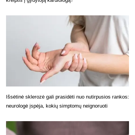
kreiptis į gydytoją kardiologą?
Išsėtinė sklerozė gali prasidėti nuo nutirpusios rankos:
neurologė įspėja, kokių simptomų neignoruoti