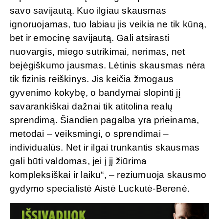
savo savijautą. Kuo ilgiau skausmas
ignoruojamas, tuo labiau jis veikia ne tik kūną,
bet ir emocinę savijautą. Gali atsirasti
nuovargis, miego sutrikimai, nerimas, net
bejėgiškumo jausmas. Lėtinis skausmas nėra
tik fizinis reiškinys. Jis keičia žmogaus
gyvenimo kokybę, o bandymai slopinti jį
savarankiškai dažnai tik atitolina realų
sprendimą. Šiandien pagalba yra prieinama,
metodai – veiksmingi, o sprendimai –
individualūs. Net ir ilgai trunkantis skausmas
gali būti valdomas, jei į jį žiūrima
kompleksiškai ir laiku“, – reziumuoja skausmo
gydymo specialistė Aistė Luckutė-Berenė.