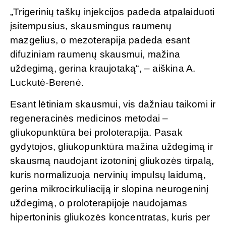
„Trigerinių taškų injekcijos padeda atpalaiduoti
įsitempusius, skausmingus raumenų
mazgelius, o mezoterapija padeda esant
difuziniam raumenų skausmui, mažina
uždegimą, gerina kraujotaką“, – aiškina A.
Luckutė-Berenė.
Esant lėtiniam skausmui, vis dažniau taikomi ir
regeneracinės medicinos metodai –
gliukopunktūra bei proloterapija. Pasak
gydytojos, gliukopunktūra mažina uždegimą ir
skausmą naudojant izotoninį gliukozės tirpalą,
kuris normalizuoja nervinių impulsų laidumą,
gerina mikrocirkuliaciją ir slopina neurogeninį
uždegimą, o proloterapijoje naudojamas
hipertoninis gliukozės koncentratas, kuris per