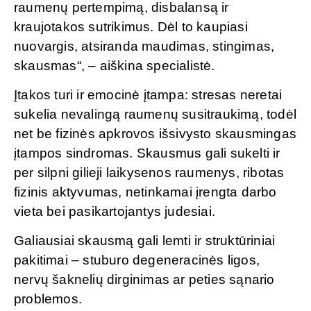
raumenų pertempimą, disbalansą ir
kraujotakos sutrikimus. Dėl to kaupiasi
nuovargis, atsiranda maudimas, stingimas,
skausmas“, – aiškina specialistė.
Įtakos turi ir emocinė įtampa: stresas neretai
sukelia nevalingą raumenų susitraukimą, todėl
net be fizinės apkrovos išsivysto skausmingas
įtampos sindromas. Skausmus gali sukelti ir
per silpni gilieji laikysenos raumenys, ribotas
fizinis aktyvumas, netinkamai įrengta darbo
vieta bei pasikartojantys judesiai.
Galiausiai skausmą gali lemti ir struktūriniai
pakitimai – stuburo degeneracinės ligos,
nervų šaknelių dirginimas ar peties sąnario
problemos.