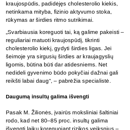
kraujospūdis, padidėjęs cholesterolio kiekis,
netinkama mityba, fizinio aktyvumo stoka,
rūkymas ar širdies ritmo sutrikimai.
„Svarbiausia koreguoti tai, ką galime pakeisti –
reguliariai matuoti kraujospūdį, tikrinti
cholesterolio kiekį, gydyti širdies ligas. Jei
šeimoje yra sirgusių širdies ar kraujagyslių
ligomis, būtina būti dar atidesniems. Net
nedideli gyvenimo būdo pokyčiai dažnai gali
reikšti labai daug“, – pabrėžia specialistė.
Daugumą insultų galima išvengti
Pasak M. Žilionės, įvairūs moksliniai šaltiniai
rodo, kad net 80–85 proc. insultų galima
išvengti laiku koreguojant rizikos veiksnius –