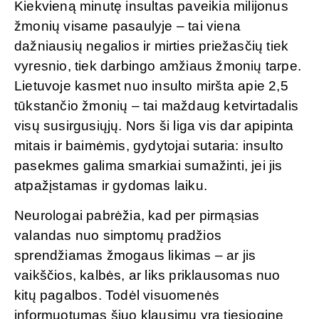
Kiekvieną minutę insultas paveikia milijonus
žmonių visame pasaulyje – tai viena
dažniausių negalios ir mirties priežasčių tiek
vyresnio, tiek darbingo amžiaus žmonių tarpe.
Lietuvoje kasmet nuo insulto miršta apie 2,5
tūkstančio žmonių – tai maždaug ketvirtadalis
visų susirgusiųjų. Nors ši liga vis dar apipinta
mitais ir baimėmis, gydytojai sutaria: insulto
pasekmes galima smarkiai sumažinti, jei jis
atpažįstamas ir gydomas laiku.
Neurologai pabrėžia, kad per pirmąsias
valandas nuo simptomų pradžios
sprendžiamas žmogaus likimas – ar jis
vaikščios, kalbės, ar liks priklausomas nuo
kitų pagalbos. Todėl visuomenės
informuotumas šiuo klausimu yra tiesiogine