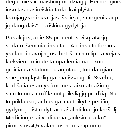
deguonies ir maistinių medžiagų. Hemoraginis
insultas pasireiškia tada, kai plyšta
kraujagyslė ir kraujas išsilieja į smegenis ar po
jų dangalais“, – aiškina gydytoja.
Pasak jos, apie 85 procentus visų atvejų
sudaro išeminiai insultai. „Abi insulto formos
yra labai pavojingos, bet išeminio tipo atvejais
kiekviena minutė tampa lemiama – kuo
greičiau atstatoma kraujotaka, tuo daugiau
smegenų ląstelių galima išsaugoti. Svarbu,
kad šalia esantys žmonės laiku atpažintų
simptomus ir užfiksuotų tikslią jų pradžią. Nuo
to priklauso, ar bus galima taikyti specifinį
gydymą – ištirpdyti ar pašalinti kraujo krešulį.
Medicinoje tai vadinama „auksiniu laiku“ –
pirmosios 4,5 valandos nuo simptomų