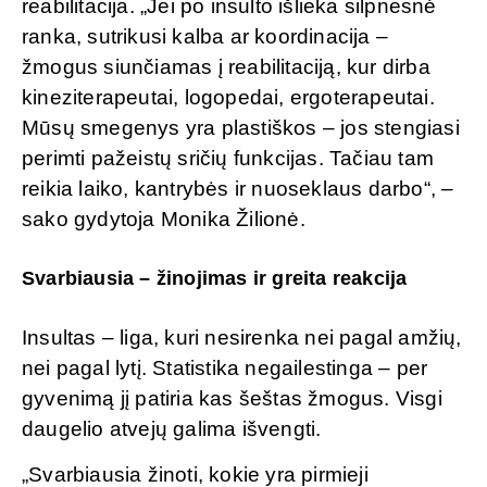
reabilitacija. „Jei po insulto išlieka silpnesnė
ranka, sutrikusi kalba ar koordinacija –
žmogus siunčiamas į reabilitaciją, kur dirba
kineziterapeutai, logopedai, ergoterapeutai.
Mūsų smegenys yra plastiškos – jos stengiasi
perimti pažeistų sričių funkcijas. Tačiau tam
reikia laiko, kantrybės ir nuoseklaus darbo“, –
sako gydytoja Monika Žilionė.
Svarbiausia – žinojimas ir greita reakcija
Insultas – liga, kuri nesirenka nei pagal amžių,
nei pagal lytį. Statistika negailestinga – per
gyvenimą jį patiria kas šeštas žmogus. Visgi
daugelio atvejų galima išvengti.
„Svarbiausia žinoti, kokie yra pirmieji