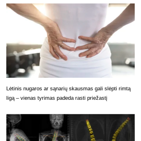
Lėtinis nugaros ar sąnarių skausmas gali slėpti rimtą
ligą – vienas tyrimas padeda rasti priežastį