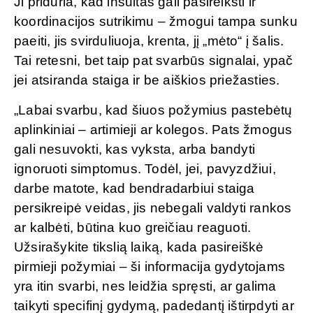
Ji priduria, kad insultas gali pasireikšti ir
koordinacijos sutrikimu – žmogui tampa sunku
paeiti, jis svirduliuoja, krenta, jį „mėto“ į šalis.
Tai retesni, bet taip pat svarbūs signalai, ypač
jei atsiranda staiga ir be aiškios priežasties.
„Labai svarbu, kad šiuos požymius pastebėtų
aplinkiniai – artimieji ar kolegos. Pats žmogus
gali nesuvokti, kas vyksta, arba bandyti
ignoruoti simptomus. Todėl, jei, pavyzdžiui,
darbe matote, kad bendradarbiui staiga
persikreipė veidas, jis nebegali valdyti rankos
ar kalbėti, būtina kuo greičiau reaguoti.
Užsirašykite tikslią laiką, kada pasireiškė
pirmieji požymiai – ši informacija gydytojams
yra itin svarbi, nes leidžia spręsti, ar galima
taikyti specifinį gydymą, padedantį ištirpdyti ar