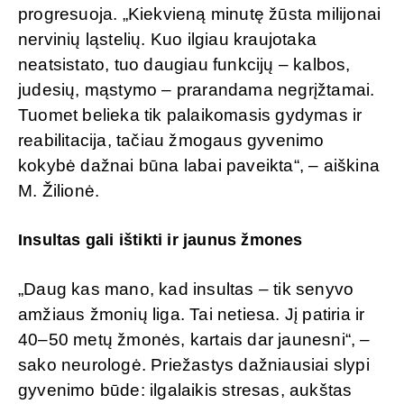
progresuoja. „Kiekvieną minutę žūsta milijonai
nervinių ląstelių. Kuo ilgiau kraujotaka
neatsistato, tuo daugiau funkcijų – kalbos,
judesių, mąstymo – prarandama negrįžtamai.
Tuomet belieka tik palaikomasis gydymas ir
reabilitacija, tačiau žmogaus gyvenimo
kokybė dažnai būna labai paveikta“, – aiškina
M. Žilionė.
Insultas gali ištikti ir jaunus žmones
„Daug kas mano, kad insultas – tik senyvo
amžiaus žmonių liga. Tai netiesa. Jį patiria ir
40–50 metų žmonės, kartais dar jaunesni“, –
sako neurologė. Priežastys dažniausiai slypi
gyvenimo būde: ilgalaikis stresas, aukštas