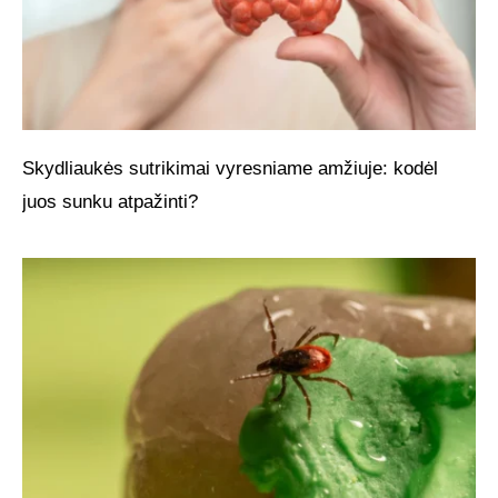
Skydliaukės sutrikimai vyresniame amžiuje: kodėl
juos sunku atpažinti?