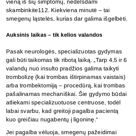
vieną iš šių simptomų, nedelsdami
skambinkite112. Kiekviena minutė – tai
smegenų ląstelės, kurias dar galima išgelbėti.
Auksinis laikas – tik kelios valandos
Pasak neurologės, specializuotas gydymas
gali būti taikomas tik ribotą laiką. „Tarp 4,5 ir 6
valandų nuo insulto pradžios galima taikyti
trombolizę (kai trombas ištirpinamas vaistais)
arba trombektomiją – procedūrą, kai trombas
pašalinamas mechaniškai. Šie gydymo būdai
atliekami specializuotuose centruose, todėl
labai svarbu, kad greitoji pagalba pacientą
kuo greičiau nugabentų į ligoninę.“
Jei pagalba vėluoja, smegenų pažeidimai