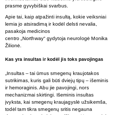
prasme gyvybiškai svarbus.
Apie tai, kaip atpažinti insultą, kokie veiksniai
lemia jo atsiradimą ir kodėl delsti nevalia,
pasakoja medicinos
centro „Northway“ gydytoja neurologė Monika
Žilionė.
Kas yra insultas ir kodėl jis toks pavojingas
„Insultas – tai ūmus smegenų kraujotakos
sutrikimas, kuris gali būti dviejų tipų – išeminis
ir hemoraginis. Abu jie pavojingi, nors
mechanizmai skirtingi. Išeminis insultas
įvyksta, kai smegenų kraujagyslė užsikemša,
todėl tam tikra smegenų sritis negauna