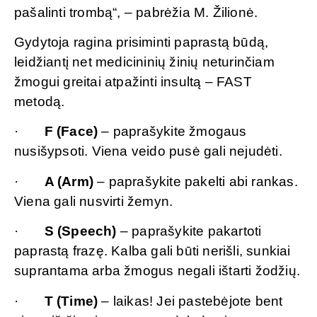
pašalinti trombą“, – pabrėžia M. Žilionė.
Gydytoja ragina prisiminti paprastą būdą,
leidžiantį net medicininių žinių neturinčiam
žmogui greitai atpažinti insultą – FAST
metodą.
·
F (Face)
– paprašykite žmogaus
nusišypsoti. Viena veido pusė gali nejudėti.
·
A (Arm)
– paprašykite pakelti abi rankas.
Viena gali nusvirti žemyn.
·
S (Speech)
– paprašykite pakartoti
paprastą frazę. Kalba gali būti nerišli, sunkiai
suprantama arba žmogus negali ištarti žodžių.
·
T (Time)
– laikas! Jei pastebėjote bent