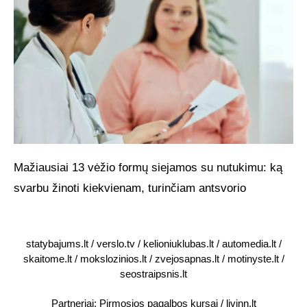
Mažiausiai 13 vėžio formų siejamos su nutukimu: ką
svarbu žinoti kiekvienam, turinčiam antsvorio
statybajums.lt
/
verslo.tv
/
kelioniuklubas.lt
/
automedia.lt
/
skaitome.lt
/
mokslozinios.lt
/
zvejosapnas.lt
/
motinyste.lt
/
seostraipsnis.lt
Partneriai:
Pirmosios pagalbos kursai
/
livinn.lt