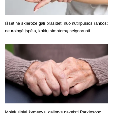
Išsėtinė sklerozė gali prasidėti nuo nutirpusios rankos:
neurologė įspėja, kokių simptomų neignoruoti
Molekuliniai žymenys, galintys pakeisti Parkinsono