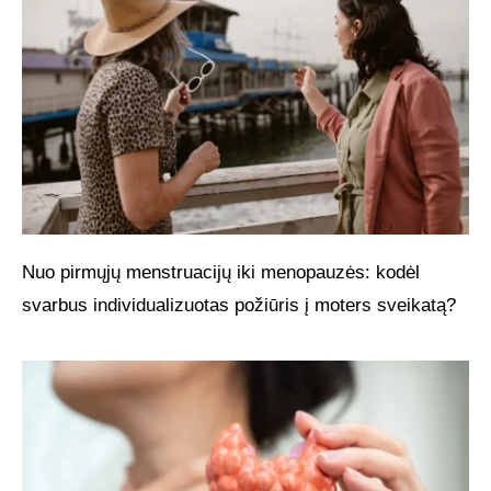
Nuo pirmųjų menstruacijų iki menopauzės: kodėl
svarbus individualizuotas požiūris į moters sveikatą?