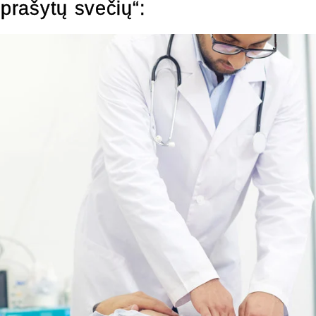
eprašytų svečių“: