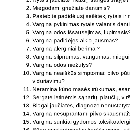
Miegodami griežiate dantimis?
Pastebite padidėjusį seilėtekį rytais ir 
Vargina pykinimas rytais valantis dant
Vargina odos išsausėjimas, lupimasis
Vargina padidėjęs alkio jausmas?
Vargina alerginiai bėrimai?
Vargina silpnumas, vangumas, miegui
Vargina odos niežulys?
Vargina neaiškūs simptomai: pilvo pūti
viduriavimu?
Neramina kūno masės trūkumas, esant
Sergate lėtinėmis sąnarių, plaučių, vi
Blogai jaučiatės, diagnozė nenustatyta,
Vargina nesuprantami pilvo skausmai
Vargina sunkiai gydomos toksikoalerg
Būna pasikartojantys karščiavimai, l