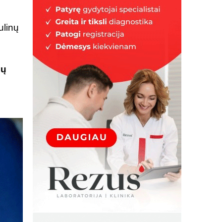
ulinų
sų