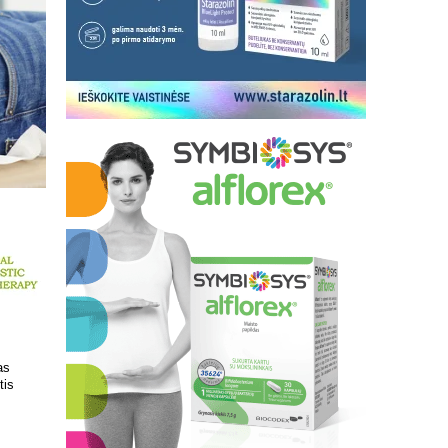
 kokį DNR
Patrauklesnė vieta tyrimams
uvoje
atlikti!