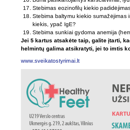
Stebimas eozinofilų kiekio padidėjima
Stebima baltymu kiekio sumažėjimas ir
kiekis, ypač IgE?
Stebima sunkiai gydoma anemija (hem
Jei 5 kartus atsakėte taip, galite įtarti, 
helmintų galima atsikratyti, jei to imtis 
www.sveikatostyrimai.lt