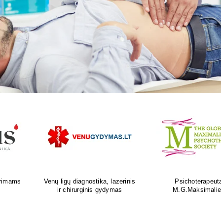
as
Ortopedijos priemonių gamyba ir
Atliksime tikslų, bet
is
individualus pritaikymas
tyrimą visoje Liet