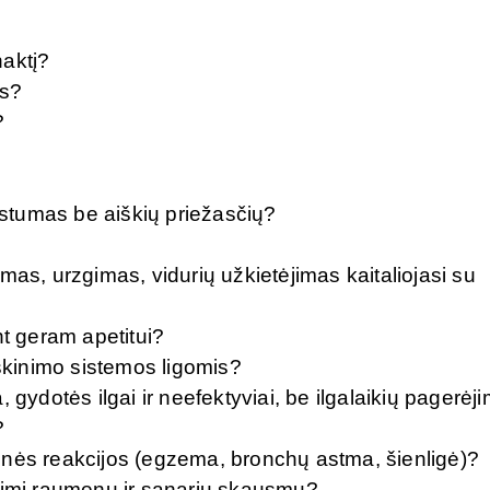
naktį?
is?
?
stumas be aiškių priežasčių?
mas, urzgimas, vidurių užkietėjimas kaitaliojasi su
 geram apetitui?
rškinimo sistemos ligomis?
 gydotės ilgai ir neefektyviai, be ilgalaikių pagerėj
?
inės reakcijos (egzema, bronchų astma, šienligė)?
ydimi raumenų ir sąnarių skausmų?