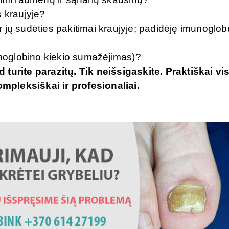
s kraujyje?
 jų sudėties pakitimai kraujyje; padidėję imunoglob
oglobino kiekio sumažėjimas)?
kad turite parazitų. Tik neišsigaskite. Praktiškai vi
kompleksiškai ir profesionaliai.