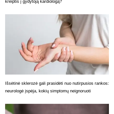
kreiptis į gydytoją kardiologą?
Išsėtinė sklerozė gali prasidėti nuo nutirpusios rankos:
neurologė įspėja, kokių simptomų neignoruoti