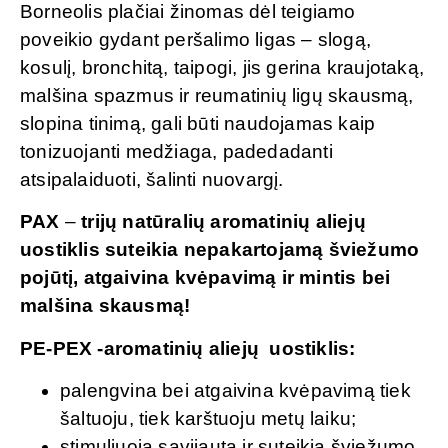
Borneolis plačiai žinomas dėl teigiamo
poveikio gydant peršalimo ligas – slogą,
kosulį, bronchitą, taipogi, jis gerina kraujotaką,
malšina spazmus ir reumatinių ligų skausmą,
slopina tinimą, gali būti naudojamas kaip
tonizuojanti medžiaga, padedadanti
atsipalaiduoti, šalinti nuovargį.
PAX
–
trij
ų natūralių aromatinių aliejų
uostiklis suteikia nepakartojamą šviežumo
pojūtį, atgaivina kvėpavimą ir mintis bei
malšina skausmą!
PE-PEX -aromatinių aliejų uostiklis:
palengvina bei atgaivina kvėpavimą tiek
šaltuoju, tiek karštuoju metų laiku;
stimuliuoja savijautą ir suteikia šviežumo