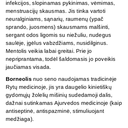
infekcijos, slopinamas pykinimas, vėmimas,
menstruacijų skausmas. Jis tinka vartoti
neuralginiams, sąnarių, raumenų (ypač
sprando, juosmens) skausmams malšinti,
sergant odos ligomis su niežuliu, nudegus
saulėje, įgėlus vabzdžiams, nusidilginus.
Mentolis veikia labai greitai. Prie jo
nepriprantama, todėl šaldomasis jo poveikis
jaučiamas visada.
Borneolis
nuo seno naudojamas tradicinėje
Rytų medicinoje, jis yra daugelio kinietiškų
gydomųjų žolelių mišinių sudedamoji dalis,
dažnai sutinkamas Ajurvedos medicinoje (kaip
antiseptinė, antispazminė, stimuliuojant
medžiaga).