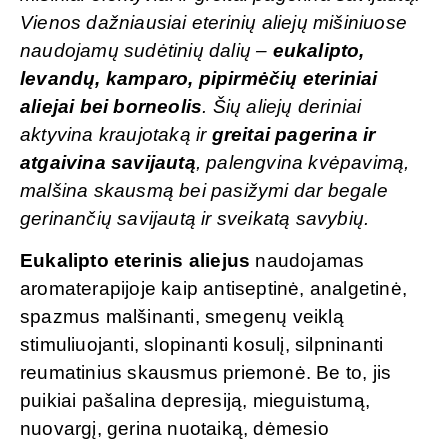
Vienos dažniausiai eterinių aliejų mišiniuose
naudojamų sudėtinių dalių –
eukalipto,
levandų, kamparo, pipirmėčių eteriniai
aliejai bei borneolis
. Šių aliejų deriniai
aktyvina kraujotaką ir
greitai pagerina ir
atgaivina savijautą
, palengvina kvėpavimą,
malšina skausmą bei pasižymi dar begale
gerinančių savijautą ir sveikatą savybių.
Eukalipto eterinis aliejus
naudojamas
aromaterapijoje kaip antiseptinė, analgetinė,
spazmus malšinanti, smegenų veiklą
stimuliuojanti, slopinanti kosulį, silpninanti
reumatinius skausmus priemonė. Be to, jis
puikiai pašalina depresiją, mieguistumą,
nuovargį, gerina nuotaiką, dėmesio