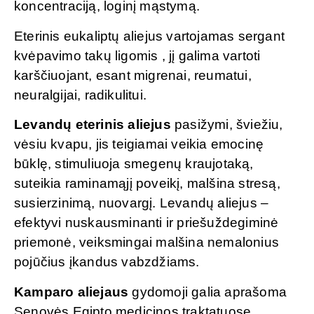
koncentraciją, loginį mąstymą.
Eterinis eukaliptų aliejus vartojamas sergant
kvėpavimo takų ligomis , jį galima vartoti
karščiuojant, esant migrenai, reumatui,
neuralgijai, radikulitui.
Levandų eterinis aliejus
pasižymi, šviežiu,
vėsiu kvapu, jis teigiamai veikia emocinę
būklę, stimuliuoja smegenų kraujotaką,
suteikia raminamąjį poveikį, malšina stresą,
susierzinimą, nuovargį. Levandų aliejus –
efektyvi nuskausminanti ir priešuždegiminė
priemonė, veiksmingai malšina nemalonius
pojūčius įkandus vabzdžiams.
Kamparo aliejaus
gydomoji galia aprašoma
Senovės Egipto medicinos traktatuose,