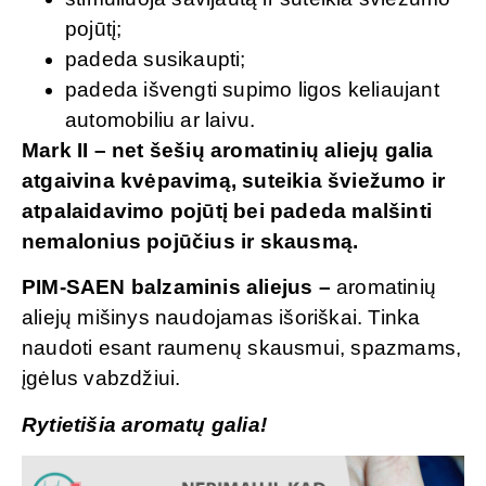
pojūtį;
padeda susikaupti;
padeda išvengti supimo ligos keliaujant
automobiliu ar laivu.
Mark II – net šešių aromatinių aliejų galia
atgaivina kvėpavimą, suteikia šviežumo ir
atpalaidavimo pojūtį bei padeda malšinti
nemalonius pojūčius ir skausmą.
PIM-SAEN balzaminis aliejus –
aromatinių
aliejų mišinys naudojamas išoriškai. Tinka
naudoti esant raumenų skausmui, spazmams,
įgėlus vabzdžiui.
Rytietišia aromatų galia!