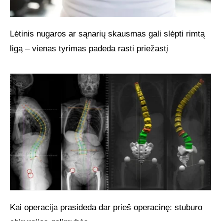
Lėtinis nugaros ar sąnarių skausmas gali slėpti rimtą
ligą – vienas tyrimas padeda rasti priežastį
Kai operacija prasideda dar prieš operacinę: stuburo