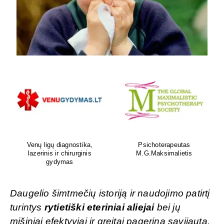
Venų ligų diagnostika,
Psichoterapeutas
lazerinis ir chirurginis
M.G.Maksimalietis
gydymas
Daugelio šimtmečių istoriją ir naudojimo patirtį
turintys
rytietiški eteriniai aliejai
bei jų
mišiniai efektyviai ir greitai pagerina savijautą.