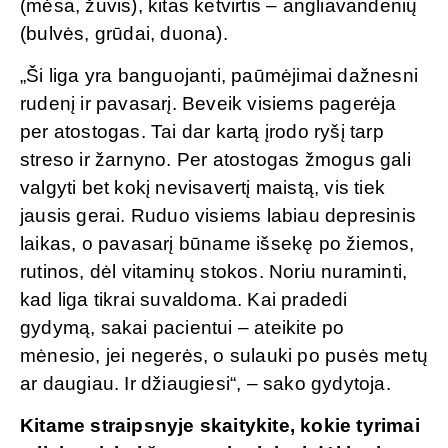
(mėsa, žuvis), kitas ketvirtis – angliavandenių
(bulvės, grūdai, duona).
„Ši liga yra banguojanti, paūmėjimai dažnesni
rudenį ir pavasarį. Beveik visiems pagerėja
per atostogas. Tai dar kartą įrodo ryšį tarp
streso ir žarnyno. Per atostogas žmogus gali
valgyti bet kokį nevisavertį maistą, vis tiek
jausis gerai. Ruduo visiems labiau depresinis
laikas, o pavasarį būname išsekę po žiemos,
rutinos, dėl vitaminų stokos. Noriu nuraminti,
kad liga tikrai suvaldoma. Kai pradedi
gydymą, sakai pacientui – ateikite po
mėnesio, jei negerės, o sulauki po pusės metų
ar daugiau. Ir džiaugiesi“, – sako gydytoja.
Kitame straipsnyje skaitykite, kokie tyrimai