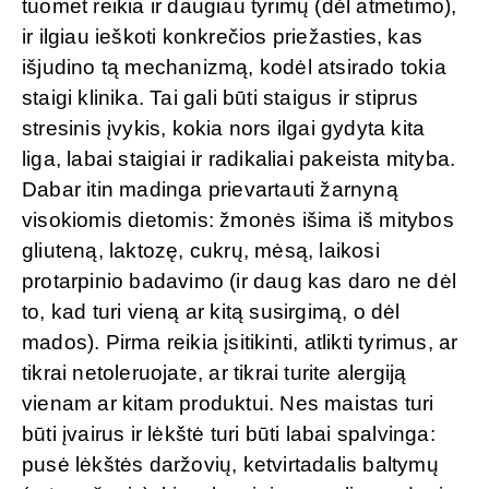
tuomet reikia ir daugiau tyrimų (dėl atmetimo),
ir ilgiau ieškoti konkrečios priežasties, kas
išjudino tą mechanizmą, kodėl atsirado tokia
staigi klinika. Tai gali būti staigus ir stiprus
stresinis įvykis, kokia nors ilgai gydyta kita
liga, labai staigiai ir radikaliai pakeista mityba.
Dabar itin madinga prievartauti žarnyną
visokiomis dietomis: žmonės išima iš mitybos
gliuteną, laktozę, cukrų, mėsą, laikosi
protarpinio badavimo (ir daug kas daro ne dėl
to, kad turi vieną ar kitą susirgimą, o dėl
mados). Pirma reikia įsitikinti, atlikti tyrimus, ar
tikrai netoleruojate, ar tikrai turite alergiją
vienam ar kitam produktui. Nes maistas turi
būti įvairus ir lėkštė turi būti labai spalvinga:
pusė lėkštės daržovių, ketvirtadalis baltymų