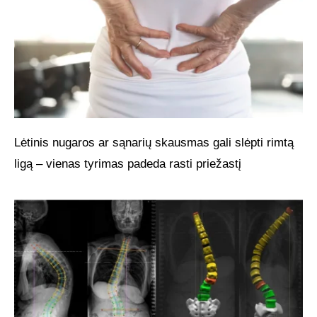
Lėtinis nugaros ar sąnarių skausmas gali slėpti rimtą
ligą – vienas tyrimas padeda rasti priežastį