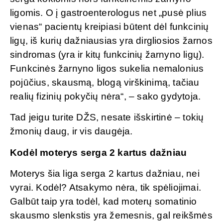
ligomis. O į gastroenterologus net „pusė plius
vienas“ pacientų kreipiasi būtent dėl funkcinių
ligų, iš kurių dažniausias yra dirgliosios žarnos
sindromas (yra ir kitų funkcinių žarnyno ligų).
Funkcinės žarnyno ligos sukelia nemalonius
pojūčius, skausmą, blogą virškinimą, tačiau
realių fizinių pokyčių nėra“, – sako gydytoja.
Tad jeigu turite DŽS, nesate išskirtinė – tokių
žmonių daug, ir vis daugėja.
Kodėl moterys serga 2 kartus dažniau
Moterys šia liga serga 2 kartus dažniau, nei
vyrai. Kodėl? Atsakymo nėra, tik spėliojimai.
Galbūt taip yra todėl, kad moterų somatinio
skausmo slenkstis yra žemesnis, gal reikšmės