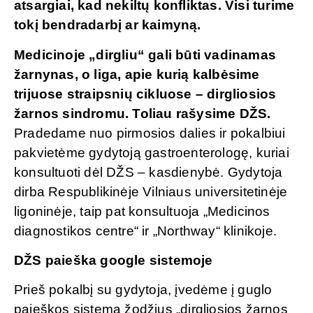
atsargiai, kad nekiltų konfliktas. Visi turime
tokį bendradarbį ar kaimyną.
Medicinoje „dirgliu“ gali būti vadinamas
žarnynas, o liga, apie kurią kalbėsime
trijuose straipsnių cikluose – dirgliosios
žarnos sindromu. Toliau rašysime DŽS.
Pradedame nuo pirmosios dalies ir pokalbiui
pakvietėme gydytoją gastroenterologę, kuriai
konsultuoti dėl DŽS – kasdienybė. Gydytoja
dirba Respublikinėje Vilniaus universitetinėje
ligoninėje, taip pat konsultuoja „Medicinos
diagnostikos centre“ ir „Northway“ klinikoje.
DŽS paieška google sistemoje
Prieš pokalbį su gydytoja, įvedėme į guglo
paieškos sistemą žodžius „dirgliosios žarnos