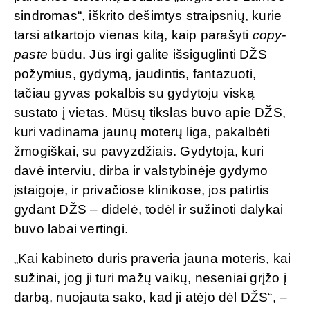
sindromas“, iškrito dešimtys straipsnių, kurie
tarsi atkartojo vienas kitą, kaip parašyti
copy-
paste
būdu. Jūs irgi galite išsiguglinti DŽS
požymius, gydymą, jaudintis, fantazuoti,
tačiau gyvas pokalbis su gydytoju viską
sustato į vietas. Mūsų tikslas buvo apie DŽS,
kuri vadinama jaunų moterų liga, pakalbėti
žmogiškai, su pavyzdžiais. Gydytoja, kuri
davė interviu, dirba ir valstybinėje gydymo
įstaigoje, ir privačiose klinikose, jos patirtis
gydant DŽS – didelė, todėl ir sužinoti dalykai
buvo labai vertingi.
„Kai kabineto duris praveria jauna moteris, kai
sužinai, jog ji turi mažų vaikų, neseniai grįžo į
darbą, nuojauta sako, kad ji atėjo dėl DŽS“, –