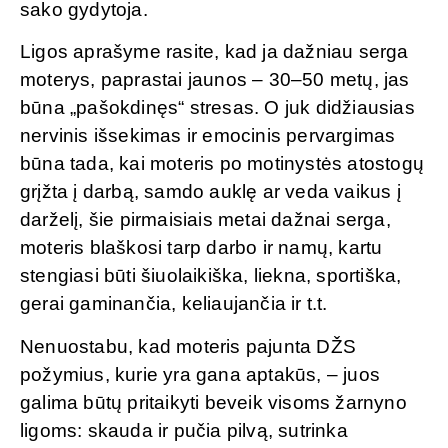
sako gydytoja.
Ligos aprašyme rasite, kad ja dažniau serga
moterys, paprastai jaunos – 30–50 metų, jas
būna „pašokdinęs“ stresas. O juk didžiausias
nervinis išsekimas ir emocinis pervargimas
būna tada, kai moteris po motinystės atostogų
grįžta į darbą, samdo auklę ar veda vaikus į
darželį, šie pirmaisiais metai dažnai serga,
moteris blaškosi tarp darbo ir namų, kartu
stengiasi būti šiuolaikiška, liekna, sportiška,
gerai gaminančia, keliaujančia ir t.t.
Nenuostabu, kad moteris pajunta DŽS
požymius, kurie yra gana aptakūs, – juos
galima būtų pritaikyti beveik visoms žarnyno
ligoms: skauda ir pučia pilvą, sutrinka