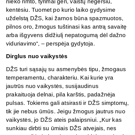
nieko rimto, tyrimai geri, vaistų negersiu,
kentėsiu. Tuomet po kurio laiko gydysime
uždelstą DŽS, kai žarnos būna spazmuotos,
pilnos oro, žmogus tuštinasi kas antrą savaitę
arba išgyvens didžiulį nepatogumą dėl dažno
viduriavimo“, – perspėja gydytoja.
Dirglus nuo vaikystės
DŽS turi sąsajų su asmenybės tipu, žmogaus
temperamentu, charakteriu. Kai kurie yra
jautrūs nuo vaikystės, susijaudinus
prakaituoja delnai, pila karštis, padažnėja
pulsas. Tokiems gali atsirasti ir DŽS simptomų,
tik jie nebus ūmūs. Jeigu žmogus jautrus nuo
vaikystės, jo DŽS ateis palaipsniui. „Kur kas
sunkiau dirbti su ūmiais DŽS atvejais, nes