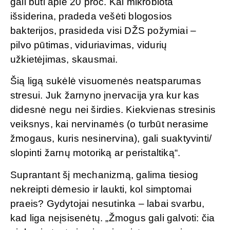
gali būti apie 20 proc. Kai mikrobiota
išsiderina, pradeda vešėti blogosios
bakterijos, prasideda visi DŽS požymiai –
pilvo pūtimas, viduriavimas, vidurių
užkietėjimas, skausmai.
Šią ligą sukėlė visuomenės neatsparumas
stresui. Juk žarnyno įnervacija yra kur kas
didesnė negu nei širdies. Kiekvienas stresinis
veiksnys, kai nervinamės (o turbūt nerasime
žmogaus, kuris nesinervina), gali suaktyvinti/
slopinti žarnų motoriką ar peristaltiką“.
Suprantant šį mechanizmą, galima tiesiog
nekreipti dėmesio ir laukti, kol simptomai
praeis? Gydytojai nesutinka – labai svarbu,
kad liga neįsisenėtų. „Žmogus gali galvoti: čia