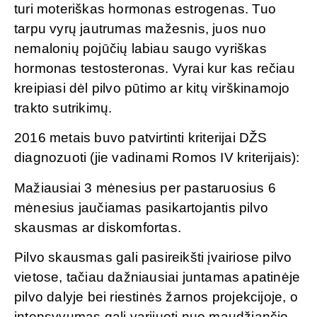
turi moteriškas hormonas estrogenas. Tuo
tarpu vyrų jautrumas mažesnis, juos nuo
nemalonių pojūčių labiau saugo vyriškas
hormonas testosteronas. Vyrai kur kas rečiau
kreipiasi dėl pilvo pūtimo ar kitų virškinamojo
trakto sutrikimų.
2016 metais buvo patvirtinti kriteri­jai DŽS
diagnozuoti (jie vadinami Romos IV kriterijais):
Mažiausiai 3 mėnesius per pastaruosius 6
mė­nesius jaučiamas pasikartojantis pilvo
skausmas ar diskomfortas.
Pilvo skausmas gali pasireikšti įvairiose pilvo
vietose, tačiau dažniausiai juntamas apatinė­je
pilvo dalyje bei riestinės žarnos projekcijoje, o
intensyvumas gali varijuoti nuo maudžiančio