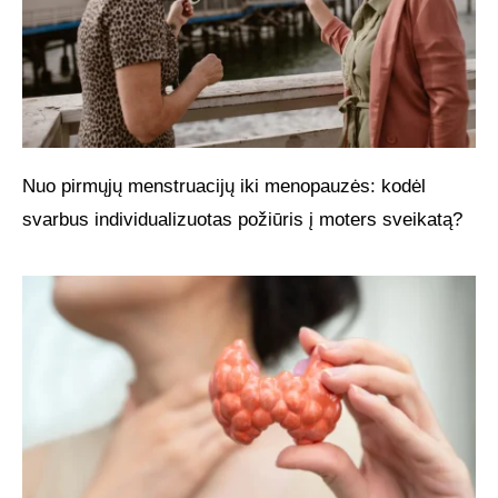
Nuo pirmųjų menstruacijų iki menopauzės: kodėl
svarbus individualizuotas požiūris į moters sveikatą?