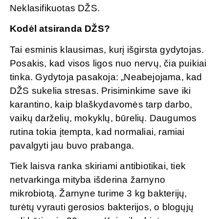
Neklasifikuotas DŽS.
Kodėl atsiranda DŽS?
Tai esminis klausimas, kurį išgirsta gydytojas.
Posakis, kad visos ligos nuo nervų, čia puikiai
tinka. Gydytoja pasakoja: „Neabejojama, kad
DŽS sukelia stresas. Prisiminkime save iki
karantino, kaip blaškydavomės tarp darbo,
vaikų darželių, mokyklų, būrelių. Daugumos
rutina tokia įtempta, kad normaliai, ramiai
pavalgyti jau buvo prabanga.
Tiek laisva ranka skiriami antibiotikai, tiek
netvarkinga mityba išderina žarnyno
mikrobiotą. Žarnyne turime 3 kg bakterijų,
turėtų vyrauti gerosios bakterijos, o blogųjų