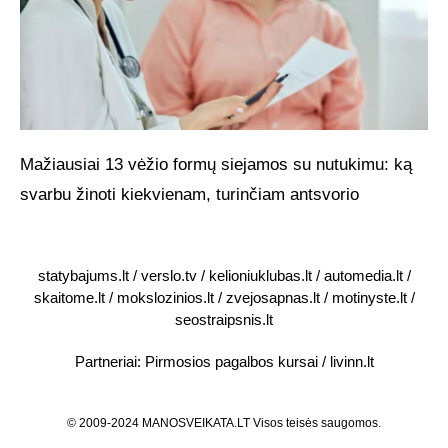
Mažiausiai 13 vėžio formų siejamos su nutukimu: ką
svarbu žinoti kiekvienam, turinčiam antsvorio
statybajums.lt
/
verslo.tv
/
kelioniuklubas.lt
/
automedia.lt
/
skaitome.lt
/
mokslozinios.lt
/
zvejosapnas.lt
/
motinyste.lt
/
seostraipsnis.lt
Partneriai:
Pirmosios pagalbos kursai
/
livinn.lt
© 2009-2024 MANOSVEIKATA.LT Visos teisės saugomos.