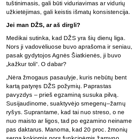
tuštinimasis, gali būti viduriavimas ar vidurių
užkietėjimas, gali keistis išmatų konsistencija.
Jei man DŽS, ar aš dirgli?
Medikai sutinka, kad DŽS yra šių dienų liga.
Nors ji vadovėliuose buvo aprašoma ir seniau,
pasak gydytojos Agnės Šiatkienės, ji buvo
„kažkur toli“. O dabar?
„Nėra žmogaus pasaulyje, kuris nebūtų bent
kartą patyręs DŽS požymių. Paprastas
pavyzdys – prieš egzaminą susuka pilvą.
Susijaudinome, suaktyvėjo smegenų–žarnų
ryšys. Suprantame, kad tai nuo streso, o ne
nuo maisto ar ligos, tad po egzamino neiname
pas daktarus. Manoma, kad 20 proc. žmonių
serga kokiomis nors funkcinėmis žarnyno