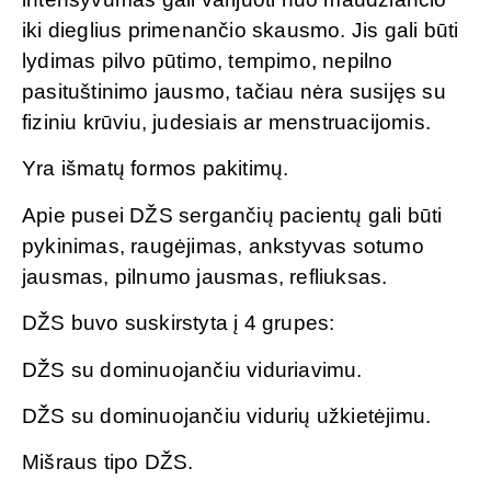
iki dieglius primenančio skausmo. Jis gali būti
ly­dimas pilvo pūtimo, tempimo, nepilno
pasituštinimo jausmo, tačiau nėra susijęs su
fizi­niu krūviu, judesiais ar menstruacijomis.
Yra išmatų formos pakitimų.
Apie pusei DŽS sergančių pacientų gali būti
pykinimas, raugėjimas, ankstyvas sotumo
jausmas, pilnumo jausmas, refliuksas.
DŽS buvo suskirstyta į 4 grupes:
DŽS su dominuojančiu viduriavimu.
DŽS su dominuojančiu vidurių užkietėjimu.
Mišraus tipo DŽS.