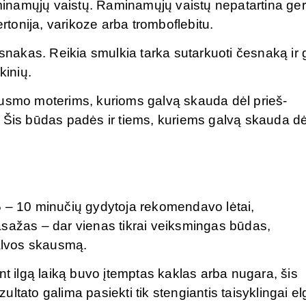
aminamųjų vaistų. Raminamųjų vaistų nepatartina gerti
ertonija, varikoze arba tromboflebitu.
esnakas. Reikia smulkia tarka sutarkuoti česnaką ir
kinių.
ausmo moterims, kurioms galvą skauda dėl prieš-
 Šis būdas padės ir tiems, kuriems galvą skauda dė
5 – 10 minučių gydytoja rekomendavo lėtai,
asažas – dar vienas tikrai veiksmingas būdas,
galvos skausmą.
nt ilgą laiką buvo įtemptas kaklas arba nugara, šis
tato galima pasiekti tik stengiantis taisyklingai elg