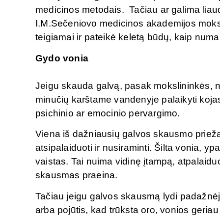
medicinos metodais. Tačiau ar galima lia
I.M.Sečeniovo medicinos akademijos moksl
teigiamai ir pateikė keletą būdų, kaip numa
Gydo vonia
Jeigu skauda galvą, pasak mokslininkės, na
minučių karštame vandenyje palaikyti koja
psichinio ar emocinio pervargimo.
Viena iš dažniausių galvos skausmo priežasč
atsipalaiduoti ir nusiraminti. Šilta vonia, y
vaistas. Tai nuima vidinę įtampą, atpalaidu
skausmas praeina.
Tačiau jeigu galvos skausmą lydi padažnėj
arba pojūtis, kad trūksta oro, vonios geriau 