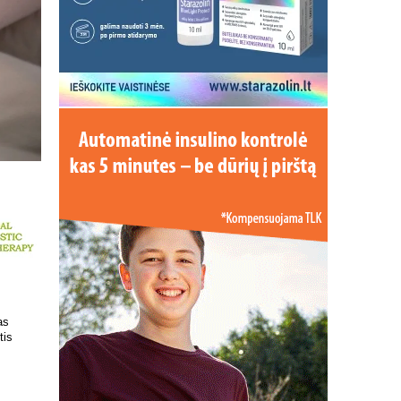
 kokį DNR
Patrauklesnė vieta tyrimams
uvoje
atlikti!