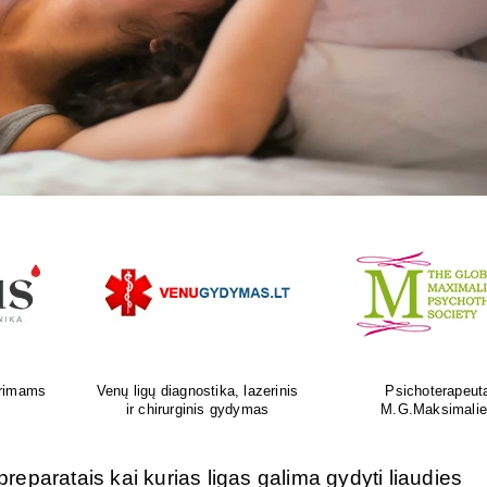
as
Ortopedijos priemonių gamyba ir
Atliksime tikslų, bet
is
individualus pritaikymas
tyrimą visoje Liet
eparatais kai kurias ligas galima gydyti liaudies