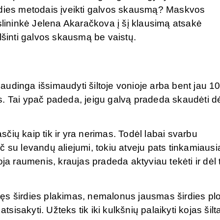
udies metodais įveikti galvos skausmą? Maskvos
ininkė Jelena Akaračkova į šį klausimą atsakė
lšinti galvos skausmą be vaistų.
udinga išsimaudyti šiltoje vonioje arba bent jau 1
s. Tai ypač padeda, jeigu galvą pradeda skaudėti d
ių kaip tik ir yra nerimas. Todėl labai svarbu
pač su levandų aliejumi, tokiu atveju pats tinkamiausi
oja raumenis, kraujas pradeda aktyviau tekėti ir dėl 
ęs širdies plakimas, nemalonus jausmas širdies pl
atsisakyti. Užteks tik iki kulkšnių palaikyti kojas šil