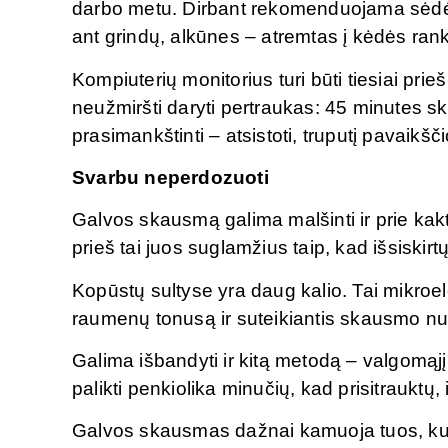
darbo metu. Dirbant rekomenduojama sėdėti
ant grindų, alkūnes – atremtas į kėdės rankt
Kompiuterių monitorius turi būti tiesiai prieš
neužmiršti daryti pertraukas: 45 minutes skir
prasimankštinti – atsistoti, truputį pavaikščio
Svarbu neperdozuoti
Galvos skausmą galima malšinti ir prie kakto
prieš tai juos suglamžius taip, kad išsiskirtų
Kopūstų sultyse yra daug kalio. Tai mikroe
raumenų tonusą ir suteikiantis skausmo nu
Galima išbandyti ir kitą metodą – valgomąjį
palikti penkiolika minučių, kad prisitrauktų,
Galvos skausmas dažnai kamuoja tuos, kuri