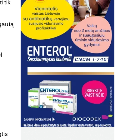
 tik
 gautą
l
tis