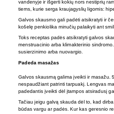
vandenyje ir išgerti kokių nors nestiprių r
tiems, kurie serga kraujagyslių ligomis: hip
Galvos skausmo gali padėti atsikratyti ir č
košelę penkiolika minučių palaikyti ant smil
Toks receptas padės atsikratyti galvos sk
menstruacinio arba klimakterinio sindromo.
susierzinimo arba nuovargio.
Padeda masažas
Galvos skausmą galima įveikti ir masažu. 
nespaudžiant patrinti tarpuakį. Lengvas m
padedantis įveikti dėl įtampos atsiradusį 
Tačiau jeigu galvą skauda dėl to, kad dirba
būdas vargu ar padės. Kur kas geresnio rezul