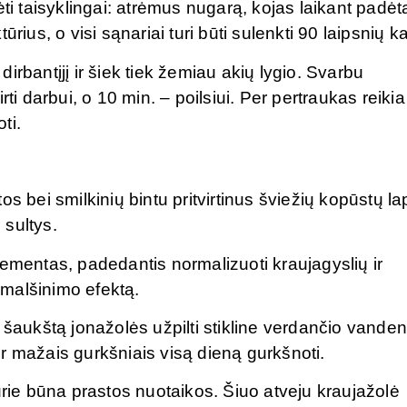
 taisyklingai: atrėmus nugarą, kojas laikant padėt
ūrius, o visi sąnariai turi būti sulenkti 90 laipsnių 
 dirbantįjį ir šiek tiek žemiau akių lygio. Svarbu
ti darbui, o 10 min. – poilsiui. Per pertraukas reikia
ti.
s bei smilkinių bintu pritvirtinus šviežių kopūstų la
 sultys.
lementas, padedantis normalizuoti kraujagyslių ir
malšinimo efektą.
 šaukštą jonažolės užpilti stikline verdančio vanden
 ir mažais gurkšniais visą dieną gurkšnoti.
e būna prastos nuotaikos. Šiuo atveju kraujažolė