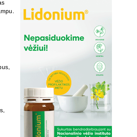
as
kampu.
pus,
s,