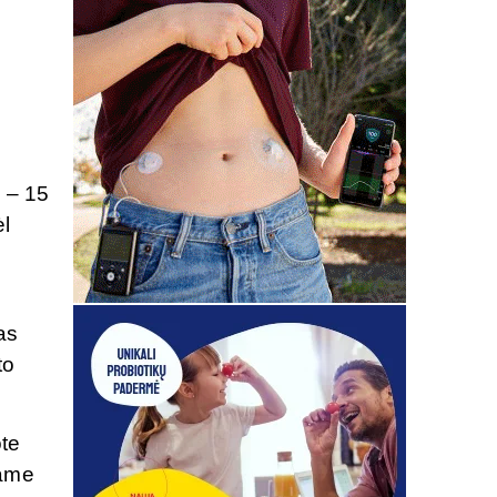
0 – 15
ėl
as
to
ote
tame