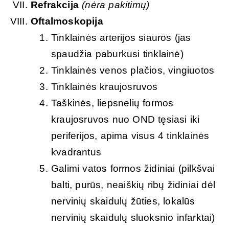
Refrakcija
(nėra pakitimų)
Oftalmoskopija
Tinklainės arterijos siauros (jas
spaudžia paburkusi tinklainė)
Tinklainės venos plačios, vingiuotos
Tinklainės kraujosruvos
Taškinės, liepsnelių formos
kraujosruvos nuo OND tęsiasi iki
periferijos, apima visus 4 tinklainės
kvadrantus
Galimi vatos formos židiniai (pilkšvai
balti, purūs, neaiškių ribų židiniai dėl
nervinių skaidulų žūties, lokalūs
nervinių skaidulų sluoksnio infarktai)