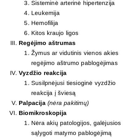
Sisteminė arterinė hipertenzija
Leukemija
Hemofilija
Kitos kraujo ligos
Regėjimo aštrumas
Žymus ar vidutinis vienos akies
regėjimo aštrumo pablogėjimas
Vyzdžio reakcija
Susilpnėjusi tiesioginė vyzdžio
reakcija į šviesą
Palpacija
(nėra pakitimų)
Biomikroskopija
Nėra akių patologijos, galėjusios
sąlygoti matymo pablogėjimą