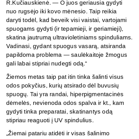
R.Kučiauskienė. — O juos geriausia gydyti
nuo rugsėjo iki kovo mėnesio. Taip reikia
daryti todėl, kad beveik visi vaistai, vartojami
spuogams gydyti (ir tepamieji, ir geriamieji),
skatina jautrumą ultravioletiniams spinduliams.
Vadinasi, gydant spuogus vasarą, atsiranda
papildoma problema — saulėkaitoje žmogus
gali labai stipriai nudegti odą.“
Žiemos metas taip pat itin tinka šalinti visus
odos pokyčius, kurių atsirado dėl buvusių
spuogų. Tai yra randai, hiperpigmentacinės
dėmelės, nevienoda odos spalva ir kt., kam
gydyti tinka preparatai, skatinantys odą
stipriau reaguoti į UV spindulius.
„Žiemai patariu atidėti ir visas šalinimo