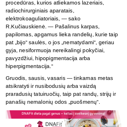
procedūras, kurios atliekamos lazeriais,
radiochirurginiais aparatais,
elektrokoaguliatoriais, — sako
R.Kučiauskienė. — Pašalinus karpas,
papilomas, apgamus lieka randelių, kurie taip
pat „bijo“ saulės, o jos „nematydami“, geriau
gyja, nesiformuoja nereikalingi pokyčiai,
pavyzdžiui, hipopigmentacija arba
hiperpigmentacija.“
Gruodis, sausis, vasaris — tinkamas metas
atsikratyti ir nusibodusių arba vaizdą
praradusių tatuiruočių, taip pat randų, strijų ir
panašių nemalonių odos „puošmenų“.