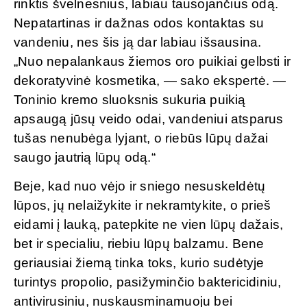
rinktis švelnesnius, labiau tausojančius odą.
Nepatartinas ir dažnas odos kontaktas su
vandeniu, nes šis ją dar labiau išsausina.
„Nuo nepalankaus žiemos oro puikiai gelbsti ir
dekoratyvinė kosmetika, — sako ekspertė. —
Toninio kremo sluoksnis sukuria puikią
apsaugą jūsų veido odai, vandeniui atsparus
tušas nenubėga lyjant, o riebūs lūpų dažai
saugo jautrią lūpų odą.“
Beje, kad nuo vėjo ir sniego nesuskeldėtų
lūpos, jų nelaižykite ir nekramtykite, o prieš
eidami į lauką, patepkite ne vien lūpų dažais,
bet ir specialiu, riebiu lūpų balzamu. Bene
geriausiai žiemą tinka toks, kurio sudėtyje
turintys propolio, pasižyminčio baktericidiniu,
antivirusiniu, nuskausminamuoju bei