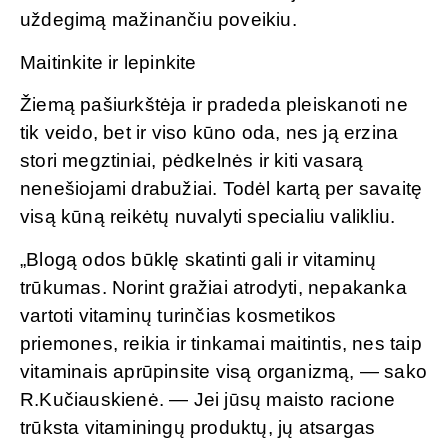
uždegimą mažinančiu poveikiu.
Maitinkite ir lepinkite
Žiemą pašiurkštėja ir pradeda pleiskanoti ne
tik veido, bet ir viso kūno oda, nes ją erzina
stori megztiniai, pėdkelnės ir kiti vasarą
nenešiojami drabužiai. Todėl kartą per savaitę
visą kūną reikėtų nuvalyti specialiu valikliu.
„Blogą odos būklę skatinti gali ir vitaminų
trūkumas. Norint gražiai atrodyti, nepakanka
vartoti vitaminų turinčias kosmetikos
priemones, reikia ir tinkamai maitintis, nes taip
vitaminais aprūpinsite visą organizmą, — sako
R.Kučiauskienė. — Jei jūsų maisto racione
trūksta vitaminingų produktų, jų atsargas