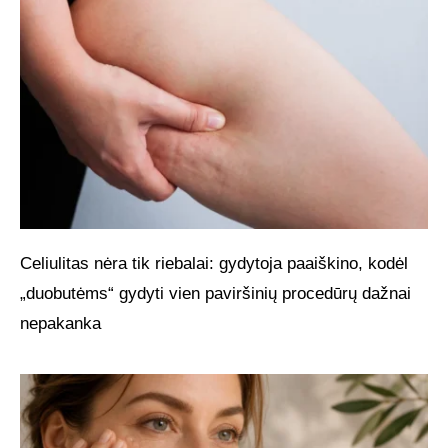
Celiulitas nėra tik riebalai: gydytoja paaiškino, kodėl
„duobutėms“ gydyti vien paviršinių procedūrų dažnai
nepakanka