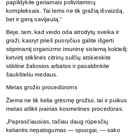
papildykite geriamais polivitaminų
kompleksais. Tai lems ne tik gražią išvaizdą,
bet ir gerą savijautą.“
Beje, tam, kad veido oda atrodytų sveika ir
graži, kasryt prieš pusryčius galite išgerti
stiprinantį organizmo imuninę sistemą kokteilį:
ketvirtį stiklinės citrinų sulčių atskieskite
stikline žaliosios arbatos ir pasaldinkite
šaukšteliu medaus.
Metas grožio procedūroms
Žiema ne tik kelia grėsmę grožiui, tai ir puikus
metas atlikti įvairias kosmetines procedūras.
„Paprasčiausias, tačiau daug rūpesčių
keliantis nepatogumas — spuogai, — sako