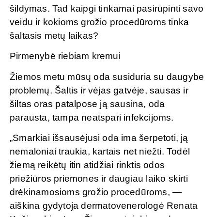
šildymas. Tad kaipgi tinkamai pasirūpinti savo
veidu ir kokioms grožio procedūroms tinka
šaltasis metų laikas?
Pirmenybė riebiam kremui
Žiemos metu mūsų oda susiduria su daugybe
problemų. Šaltis ir vėjas gatvėje, sausas ir
šiltas oras patalpose ją sausina, oda
parausta, tampa neatspari infekcijoms.
„Smarkiai išsausėjusi oda ima šerpetoti, ją
nemaloniai traukia, kartais net niežti. Todėl
žiemą reikėtų itin atidžiai rinktis odos
priežiūros priemones ir daugiau laiko skirti
drėkinamosioms grožio procedūroms, —
aiškina gydytoja dermatovenerologė Renata