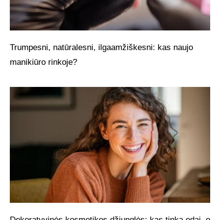
Trumpesni, natūralesni, ilgaamžiškesni: kas naujo
manikiūro rinkoje?
Dekoratyvinės kosmetikos džiunglės: kas tinka odai, o