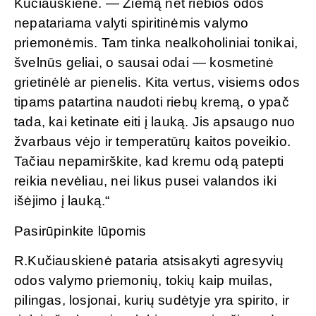
Kučiauskienė. — Žiemą net riebios odos
nepatariama valyti spiritinėmis valymo
priemonėmis. Tam tinka nealkoholiniai tonikai,
švelnūs geliai, o sausai odai — kosmetinė
grietinėlė ar pienelis. Kita vertus, visiems odos
tipams patartina naudoti riebų kremą, o ypač
tada, kai ketinate eiti į lauką. Jis apsaugo nuo
žvarbaus vėjo ir temperatūrų kaitos poveikio.
Tačiau nepamirškite, kad kremu odą patepti
reikia nevėliau, nei likus pusei valandos iki
išėjimo į lauką.“
Pasirūpinkite lūpomis
R.Kučiauskienė pataria atsisakyti agresyvių
odos valymo priemonių, tokių kaip muilas,
pilingas, losjonai, kurių sudėtyje yra spirito, ir