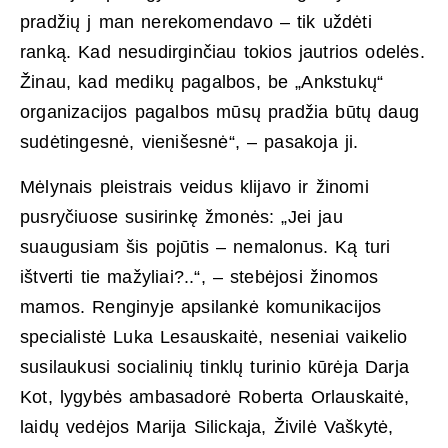
pradžių j man nerekomendavo – tik uždėti
ranką. Kad nesudirginčiau tokios jautrios odelės.
Žinau, kad medikų pagalbos, be „Ankstukų“
organizacijos pagalbos mūsų pradžia būtų daug
sudėtingesnė, vienišesnė“, – pasakoja ji.
Mėlynais pleistrais veidus klijavo ir žinomi
pusryčiuose susirinkę žmonės: „Jei jau
suaugusiam šis pojūtis – nemalonus. Ką turi
ištverti tie mažyliai?..“, – stebėjosi žinomos
mamos. Renginyje apsilankė komunikacijos
specialistė Luka Lesauskaitė, neseniai vaikelio
susilaukusi socialinių tinklų turinio kūrėja Darja
Kot, lygybės ambasadorė Roberta Orlauskaitė,
laidų vedėjos Marija Silickaja, Živilė Vaškytė,