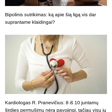
Bipolinis sutrikimas: ką apie šią ligą vis dar
suprantame klaidingai?
Kardiologas R. Pranevičius: 8 iš 10 juntamų
širdies permušimų nėra pavojingi, tačiau visų jų