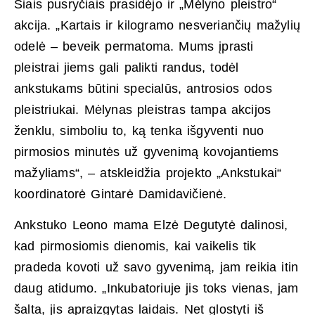
Šiais pusryčiais prasidėjo ir „Mėlyno pleistro“
akcija. „Kartais ir kilogramo nesveriančių mažylių
odelė – beveik permatoma. Mums įprasti
pleistrai jiems gali palikti randus, todėl
ankstukams būtini specialūs, antrosios odos
pleistriukai. Mėlynas pleistras tampa akcijos
ženklu, simboliu to, ką tenka išgyventi nuo
pirmosios minutės už gyvenimą kovojantiems
mažyliams“, – atskleidžia projekto „Ankstukai“
koordinatorė Gintarė Damidavičienė.
Ankstuko Leono mama Elzė Degutytė dalinosi,
kad pirmosiomis dienomis, kai vaikelis tik
pradeda kovoti už savo gyvenimą, jam reikia itin
daug atidumo. „Inkubatoriuje jis toks vienas, jam
šalta, jis apraizgytas laidais. Net glostyti iš