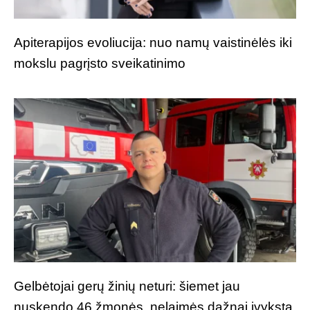
Apiterapijos evoliucija: nuo namų vaistinėlės iki
mokslu pagrįsto sveikatinimo
Gelbėtojai gerų žinių neturi: šiemet jau
nuskendo 46 žmonės, nelaimės dažnai įvyksta