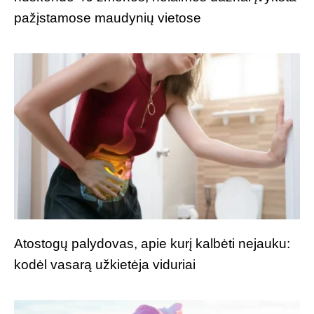
pažįstamose maudynių vietose
Atostogų palydovas, apie kurį kalbėti nejauku:
kodėl vasarą užkietėja viduriai