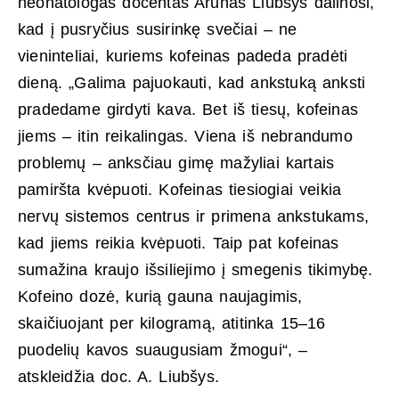
neonatologas docentas Arūnas Liubšys dalinosi,
kad į pusryčius susirinkę svečiai – ne
vieninteliai, kuriems kofeinas padeda pradėti
dieną. „Galima pajuokauti, kad ankstuką anksti
pradedame girdyti kava. Bet iš tiesų, kofeinas
jiems – itin reikalingas. Viena iš nebrandumo
problemų – anksčiau gimę mažyliai kartais
pamiršta kvėpuoti. Kofeinas tiesiogiai veikia
nervų sistemos centrus ir primena ankstukams,
kad jiems reikia kvėpuoti. Taip pat kofeinas
sumažina kraujo išsiliejimo į smegenis tikimybę.
Kofeino dozė, kurią gauna naujagimis,
skaičiuojant per kilogramą, atitinka 15–16
puodelių kavos suaugusiam žmogui“, –
atskleidžia doc. A. Liubšys.