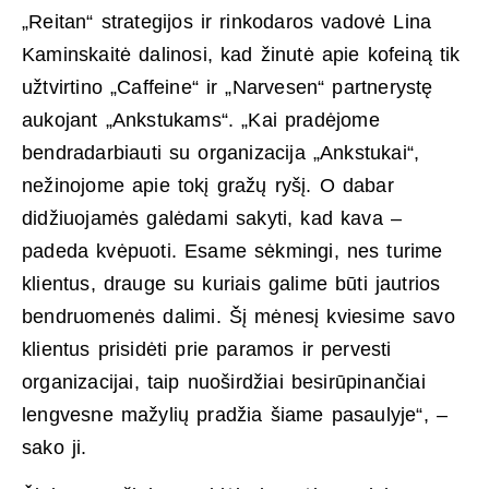
„Reitan“ strategijos ir rinkodaros vadovė Lina
Kaminskaitė dalinosi, kad žinutė apie kofeiną tik
užtvirtino „Caffeine“ ir „Narvesen“ partnerystę
aukojant „Ankstukams“. „Kai pradėjome
bendradarbiauti su organizacija „Ankstukai“,
nežinojome apie tokį gražų ryšį. O dabar
didžiuojamės galėdami sakyti, kad kava –
padeda kvėpuoti. Esame sėkmingi, nes turime
klientus, drauge su kuriais galime būti jautrios
bendruomenės dalimi. Šį mėnesį kviesime savo
klientus prisidėti prie paramos ir pervesti
organizacijai, taip nuoširdžiai besirūpinančiai
lengvesne mažylių pradžia šiame pasaulyje“, –
sako ji.