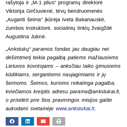
rašytoja ir „M-1 plius“ programų direktorė
Viktorija Girčiuvienė, tėvų bendruomenės
„Auganti šeima“ įkūrėja Iveta Bakanauskė,
zumbos instruktorė, socialinių tinklų žvaigždė
Augustina Juknė.
„Ankstukų“ paramos fondas jau daugiau nei
dešimtmetį teikia pagalbą patiems mažiausiems
Lietuvos kovotojams – anksčiau laiko gimusiems
kūdikiams, sergantiems naujagimiams ir jų
šeimoms. Šeimos, kurioms reikalinga pagalba,
kviečiamos kreiptis adresu parama@ankstukai.lt,
o prisidėti prie šios prasmingos misijos galite
aukodami svetainėje
www.ankstukai.lt
.