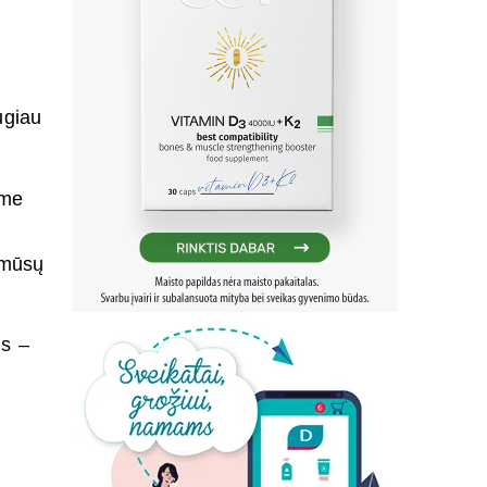
ugiau
ame
 mūsų
is –