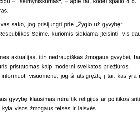
incipų – šeimyniškumas“, – apie tai, kodėl spalio 4 d.
vas.
vas sako, jog prisijungti prie „Žygio už gyvybę“
Respublikos Seime, kuriomis siekiama įteisinti vis da
tines aktualijas, itin nedraugiškas žmogaus gyvybei, t
uris pristatomas kaip moderni sveikatos priežiūros
informuoti visuomenę, jog ši atsigręžtų į tai, kas yra
s gyvybę klausimas nėra tik religijos ar politikos srit
 kyla visos žmogaus teisės ir laisvės.