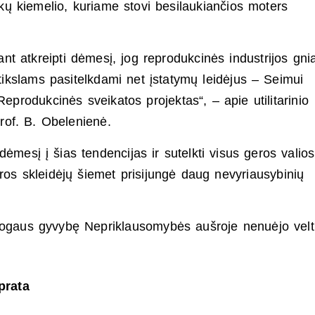
nikų kiemelio, kuriame stovi besilaukiančios moters
t atkreipti dėmesį, jog reprodukcinės industrijos gni
ikslams pasitelkdami net įstatymų leidėjus – Seimui
Reprodukcinės sveikatos projektas“, – apie utilitarinio
rof. B. Obelenienė.
ėmesį į šias tendencijas ir sutelkti visus geros valios
ūros skleidėjų šiemet prisijungė daug nevyriausybinių
gaus gyvybę Nepriklausomybės aušroje nenuėjo veltu
prata