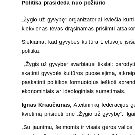
Politika prasideda nuo požiūrio
„Žygio už gyvybę“ organizatoriai kviečia kur
kiekvienas tėvas drąsinamas prisiimti atsak
Siekiama, kad gyvybės kultūra Lietuvoje įsiš
politika.
„Žygis už gyvybę“ svarbiausi tikslai: parodyt
skatinti gyvybės kultūros puoselėjimą, atkrei
paskatinti politikos formuotojus ieškoti spr
ekonominiais ar ideologiniais sumetimais.
Ignas Kriaučiūnas,
Ateitininkų federacijos g
kvietimą prisidėti prie „Žygio už gyvybę“, ilga
„Su jaunimu, šeimomis ir visais geros valios