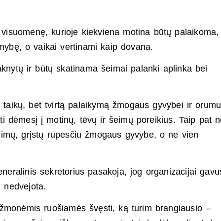
ti visuomenę, kurioje kiekviena motina būtų palaikoma,
omybę, o vaikai vertinami kaip dovana.
aknytų ir būtų skatinama šeimai palanki aplinka bei
i taikų, bet tvirtą palaikymą žmogaus gyvybei ir orumu
pti dėmesį į motinų, tėvų ir šeimų poreikius. Taip pat 
endimų, grįstų rūpesčiu žmogaus gyvybe, o ne vien
eneralinis sekretorius pasakoja, jog organizacijai gavu
i nedvejota.
 žmonėmis ruošiamės švęsti, ką turim brangiausio –