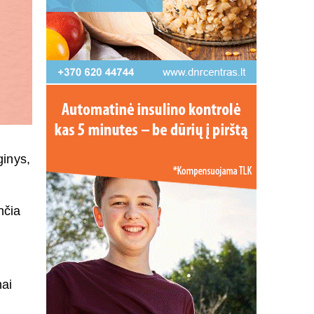
ginys,
nčia
nai