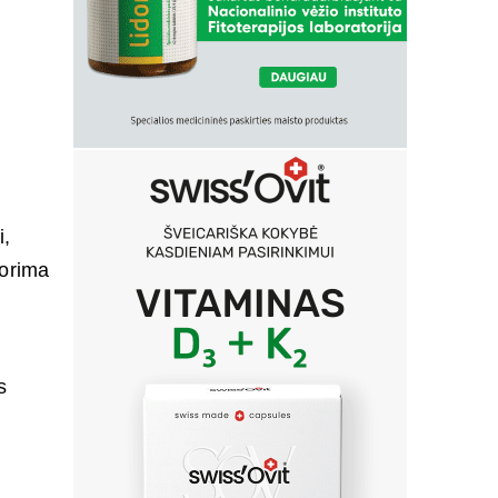
i,
norima
s