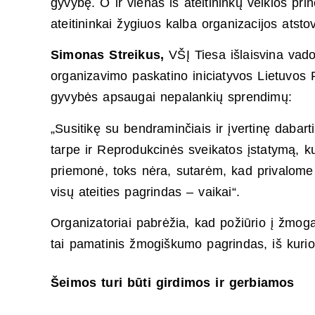
gyvybę. O ir vienas iš ateitininkų veiklos pr
ateitininkai žygiuos kalba organizacijos atsto
Simonas Streikus,
VŠĮ Tiesa išlaisvina vado
organizavimo paskatino iniciatyvos Lietuvos 
gyvybės apsaugai nepalankių sprendimų:
„Susitikę su bendraminčiais ir įvertinę dabar
tarpe ir Reprodukcinės sveikatos įstatymą, k
priemonė, toks nėra, sutarėm, kad privalome 
visų ateities pagrindas – vaikai“.
Organizatoriai pabrėžia, kad požiūrio į žmogau
tai pamatinis žmogiškumo pagrindas, iš kurio
Šeimos turi būti girdimos ir gerbiamos