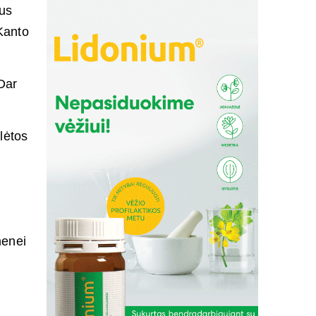
us
Kanto
Dar
lėtos
ų
menei