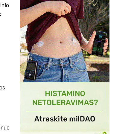
inio
s
os
 nuo