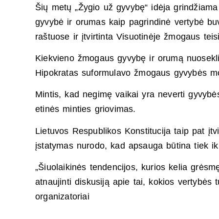
Šių metų „Žygio už gyvybę“ idėja grindžiam
gyvybė ir orumas kaip pagrindinė vertybė buv
raštuose ir įtvirtinta Visuotinėje žmogaus teis
Kiekvieno žmogaus gyvybę ir orumą nuoseklia
Hipokratas suformulavo žmogaus gyvybės mot
Mintis, kad negimę vaikai yra neverti gyvyb
etinės minties griovimas.
Lietuvos Respublikos Konstitucija taip pat įtv
įstatymas nurodo, kad apsauga būtina tiek iki
„Šiuolaikinės tendencijos, kurios kelia grė
atnaujinti diskusiją apie tai, kokios vertybės
organizatoriai