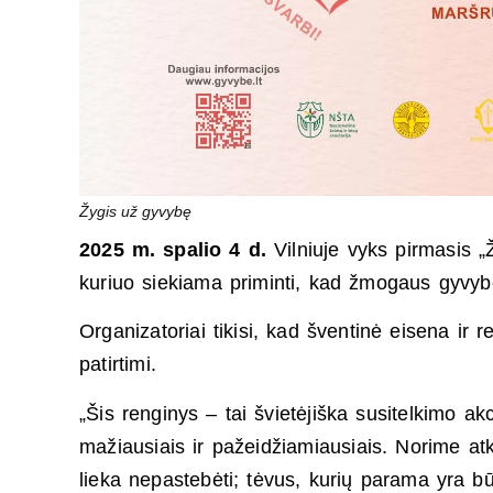
Žygis už gyvybę
2025 m. spalio 4 d.
Vilniuje vyks pirmasis 
kuriuo siekiama priminti, kad žmogaus gyvybės
Organizatoriai tikisi, kad šventinė eisena ir
patirtimi.
„Šis renginys – tai švietėjiška susitelkimo akc
mažiausiais ir pažeidžiamiausiais. Norime atkr
lieka nepastebėti; tėvus, kurių parama yra bū