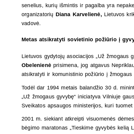
senelius, kurių išmintis ir pagalba yra nepak
organizatorių
Diana Karvelienė,
Lietuvos kr
vadovė.
Metas atsikratyti sovietinio požiūrio į gyv
Lietuvos gydytojų asociacijos „Už žmogaus 
Obelenienė
prisimena, jog atgavus Nepriklau
atsikratyti ir komunistinio požiūrio į žmogau
Todėl dar 1994 metais balandžio 30 d. minin
„Už žmogaus gyvybę“ iniciatyva Vilniuje gaus
Sveikatos apsaugos ministerijos, kuri tuomet
2001 m. siekiant atkreipti visuomenės dėme
bėgimo maratonas „Tieskime gyvybės kelią Li