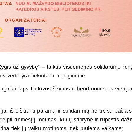
„Žygis už gyvybę“ – taikus visuomenės solidarumo ren
 vertė yra nekintanti ir prigimtinė.
 renginiai taps Lietuvos šeimas ir bendruomenes vienija
ija, išreiškianti paramą ir solidarumą ne tik su pačiais
eipti dėmesį į motinas, kurių stiprybė ir rūpestis daž
tina tiek jų vaikų motinoms, tiek patiems vaikams;