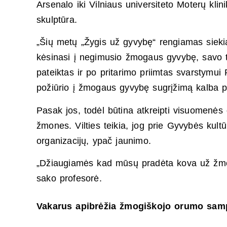
Arsenalo iki Vilniaus universiteto Moterų kli
skulptūra.
„Šių metų „Žygis už gyvybę“ rengiamas siekian
kėsinasi į negimusio žmogaus gyvybę, savo t
pateiktas ir po pritarimo priimtas svarstymui 
požiūrio į žmogaus gyvybę sugrįžimą kalba p
Pasak jos, todėl būtina atkreipti visuomenės d
žmones. Vilties teikia, jog prie Gyvybės kult
organizacijų, ypač jaunimo.
„Džiaugiamės kad mūsų pradėta kova už žmo
sako profesorė.
Vakarus apibrėžia žmogiškojo orumo sam