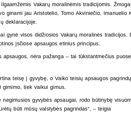
a ilgaamžėmis Vakarų moralinėmis tradicijomis. Žmoga
o ginami jau Aristotelio, Tomo Akviniečio, Imanuelio 
ių deklaracijoje.
i gynė visos didžiosios Vakarų moralinės tradicijos. 
inos įsčiose apsaugos etinius principus.
ės apsaugos, nėra pažanga – tai tūkstantmečius puose
irtina teisę į gyvybę, o Vaiko teisių apsaugos pagrind
 gimimo, tiek vaikui gimus.
smę negimusios gyvybės apsaugai, rodo būtinybę visuo
 turėtų būti mūsų valstybės pagrindas“, – teigia