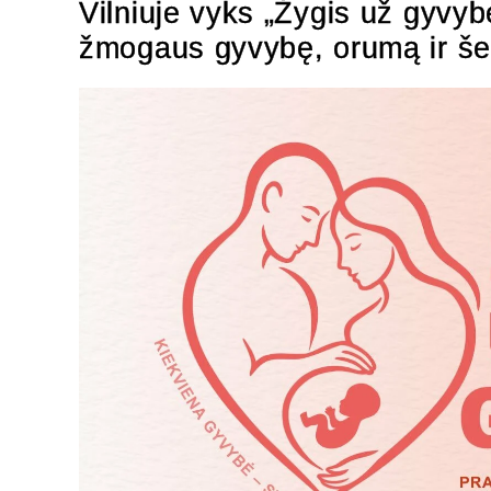
Vilniuje vyks „Žygis už gyvybę
žmogaus gyvybę, orumą ir š