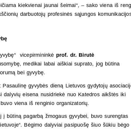
eičiama kiekvienai jaunai šeimai“, – sako viena iš reng
ikščionių darbuotojų profesinės sąjungos komunikacijo
ybę
gyvybę“ vicepirmininkė
prof. dr. Birutė
somybę, medikai labai aiškiai suprato, jog būtina
s orumą bei gyvybę.
t Pasaulinę gyvybės dieną Lietuvos gydytojų asociacij
i dalyvių eisena nusidriekė nuo Katedros aikštės iki
 buvo viena iš renginio organizatorių.
sį į būtiną pagarbą žmogaus gyvybei, buvo surengtas
etuvoje“. Bėgimo dalyviai pasipuošę šiuo šūkiu bėgo