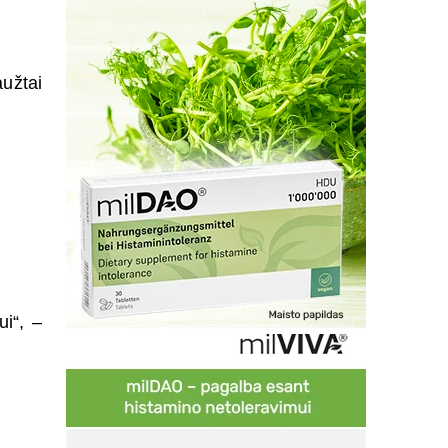
aužtai
i“, –