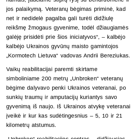
jos palaikymą. Veteranų bėgimas priminė, kad
net ir nedidelė pagalba gali turėti didžiulę
reikšmę žmogaus gyvenime, todėl džiaugiamės
galėję prisidėti prie šios iniciatyvos“, – kalbėjo
kalbėjo Ukrainos gyvūnų maisto gamintojos
„Kormotech Lietuva“ vadovas Andrii Bereziukas.
Vaikų reabilitacijai paremti skirtame
simboliniame 200 metrų „Unbroken“ veteranų
bėgime dalyvavo penki Ukrainos veteranai, po
sunkių traumų ir amputacijų kuriantys savo
gyvenimą iš naujo. Iš Ukrainos atvykę veteranai
įveikė ir kur kas sudėtingesnius – 5, 10 ir 21
kilometrų atstumus.
„Unbroken“ reabilitacijos centras – didžiausias