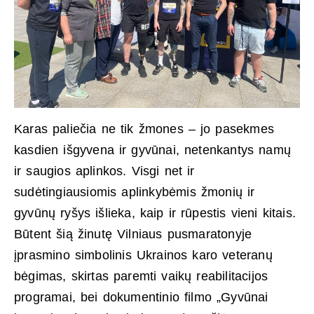
Karas paliečia ne tik žmones – jo pasekmes
kasdien išgyvena ir gyvūnai, netenkantys namų
ir saugios aplinkos. Visgi net ir
sudėtingiausiomis aplinkybėmis žmonių ir
gyvūnų ryšys išlieka, kaip ir rūpestis vieni kitais.
Būtent šią žinutę Vilniaus pusmaratonyje
įprasmino simbolinis Ukrainos karo veteranų
bėgimas, skirtas paremti vaikų reabilitacijos
programai, bei dokumentinio filmo „Gyvūnai