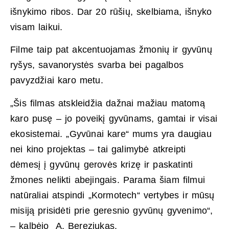
išnykimo ribos. Dar 20 rūšių, skelbiama, išnyko
visam laikui.
Filme taip pat akcentuojamas žmonių ir gyvūnų
ryšys, savanorystės svarba bei pagalbos
pavyzdžiai karo metu.
„Šis filmas atskleidžia dažnai mažiau matomą
karo pusę – jo poveikį gyvūnams, gamtai ir visai
ekosistemai. „Gyvūnai kare“ mums yra daugiau
nei kino projektas – tai galimybė atkreipti
dėmesį į gyvūnų gerovės krizę ir paskatinti
žmones nelikti abejingais. Parama šiam filmui
natūraliai atspindi „Kormotech“ vertybes ir mūsų
misiją prisidėti prie geresnio gyvūnų gyvenimo“,
– kalbėjo A. Bereziukas.