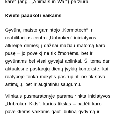
kare“ (angl. „Animals in War“) peržiūra.
Kvietė paaukoti vaikams
Gyvūnų maisto gamintojo „Kormotech“ ir
reabilitacijos centro „Unbroken“ iniciatyvos
atkreipė dėmesį į dažnai mažiau matomą karo
pusę – jo poveikį ne tik žmonėms, bet ir
gyvūnams bei visai gyvajai aplinkai. Ši tema dar
aktualesnė pastarųjų dienų įvykių kontekste, kai
realybėje tenka mokytis pasirūpinti ne tik savo
artimųjų, bet ir augintinių saugumu.
Vilniaus pusmaratonyje parama rinkta iniciatyvos
„Unbroken Kids“, kurios tikslas – padėti karo
paveiktiems vaikams gauti būtiną gydymą ir