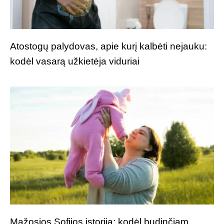
Atostogų palydovas, apie kurį kalbėti nejauku:
kodėl vasarą užkietėja viduriai
Mažosios Sofijos istorija: kodėl budinčiam