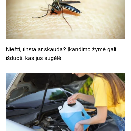
Niežti, tinsta ar skauda? Įkandimo žymė gali
išduoti, kas jus sugėlė