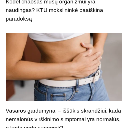
Kodėl chaosas mūsų organizmui yra
naudingas? KTU mokslininkė paaiškina
paradoksą
Vasaros gardumynai – iššūkis skrandžiui: kada
nemalonūs virškinimo simptomai yra normalūs,
o kada verta sunerimti?