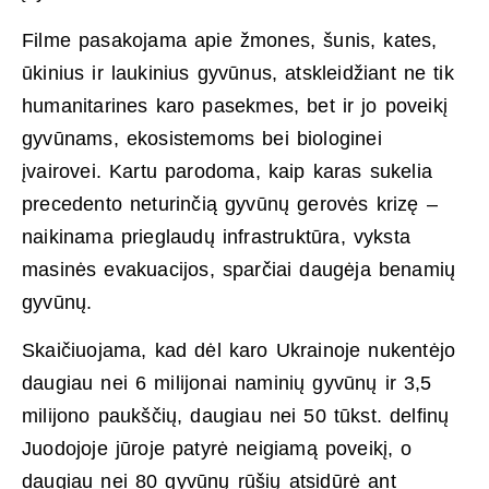
Filme pasakojama apie žmones, šunis, kates,
ūkinius ir laukinius gyvūnus, atskleidžiant ne tik
humanitarines karo pasekmes, bet ir jo poveikį
gyvūnams, ekosistemoms bei biologinei
įvairovei. Kartu parodoma, kaip karas sukelia
precedento neturinčią gyvūnų gerovės krizę –
naikinama prieglaudų infrastruktūra, vyksta
masinės evakuacijos, sparčiai daugėja benamių
gyvūnų.
Skaičiuojama, kad dėl karo Ukrainoje nukentėjo
daugiau nei 6 milijonai naminių gyvūnų ir 3,5
milijono paukščių, daugiau nei 50 tūkst. delfinų
Juodojoje jūroje patyrė neigiamą poveikį, o
daugiau nei 80 gyvūnų rūšių atsidūrė ant