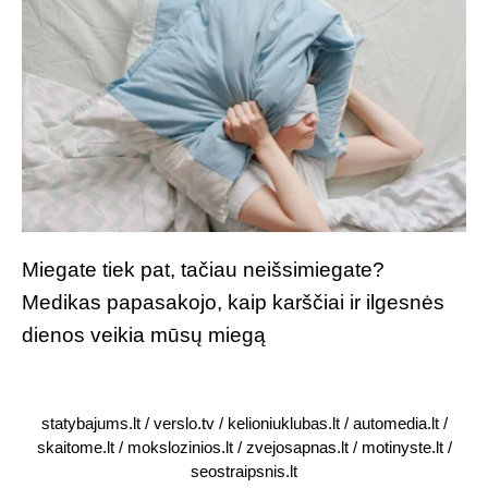
Miegate tiek pat, tačiau neišsimiegate?
Medikas papasakojo, kaip karščiai ir ilgesnės
dienos veikia mūsų miegą
statybajums.lt
/
verslo.tv
/
kelioniuklubas.lt
/
automedia.lt
/
skaitome.lt
/
mokslozinios.lt
/
zvejosapnas.lt
/
motinyste.lt
/
seostraipsnis.lt