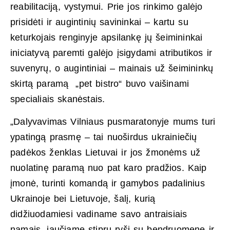
reabilitaciją, vystymui. Prie jos rinkimo galėjo
prisidėti ir augintinių savininkai – kartu su
keturkojais renginyje apsilankę jų šeimininkai
iniciatyvą paremti galėjo įsigydami atributikos ir
suvenyrų, o augintiniai – mainais už šeimininkų
skirtą paramą „pet bistro“ buvo vaišinami
specialiais skanėstais.
„Dalyvavimas Vilniaus pusmaratonyje mums turi
ypatingą prasmę – tai nuoširdus ukrainiečių
padėkos ženklas Lietuvai ir jos žmonėms už
nuolatinę paramą nuo pat karo pradžios. Kaip
įmonė, turinti komandą ir gamybos padalinius
Ukrainoje bei Lietuvoje, šalį, kurią
didžiuodamiesi vadiname savo antraisiais
namais, jaučiame stiprų ryšį su bendruomene ir