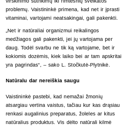
virškinimo sutrikimų iki rimtesnių sveikatos
problemų. Vaistininkė primena, kad net ir įprasti
vitaminai, vartojami neatsakingai, gali pakenkti.
„Net ir natūraliai organizmui reikalingos
medžiagos gali pakenkti, jei jų vartojama per
daug. Todėl svarbu ne tik ką vartojame, bet ir
kokiomis dozėmis, kiek laiko bei ar tam apskritai
yra pagrindas“, – sako L. Stočkutė-Plytnikė.
Natūralu dar nereiškia saugu
Vaistininkė pastebi, kad nemažai žmonių
atsargiau vertina vaistus, tačiau kur kas drąsiau
renkasi augalinius preparatus, žoleles ar kitus
natūralius produktus. Vis dėlto natūrali kilmė