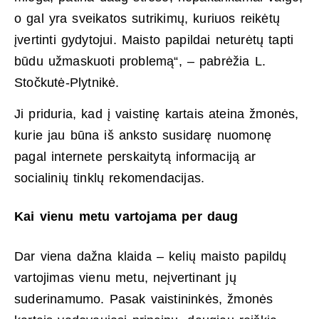
o gal yra sveikatos sutrikimų, kuriuos reikėtų
įvertinti gydytojui. Maisto papildai neturėtų tapti
būdu užmaskuoti problemą“, – pabrėžia L.
Stočkutė-Plytnikė.
Ji priduria, kad į vaistinę kartais ateina žmonės,
kurie jau būna iš anksto susidarę nuomonę
pagal internete perskaitytą informaciją ar
socialinių tinklų rekomendacijas.
Kai vienu metu vartojama per daug
Dar viena dažna klaida – kelių maisto papildų
vartojimas vienu metu, neįvertinant jų
suderinamumo. Pasak vaistininkės, žmonės