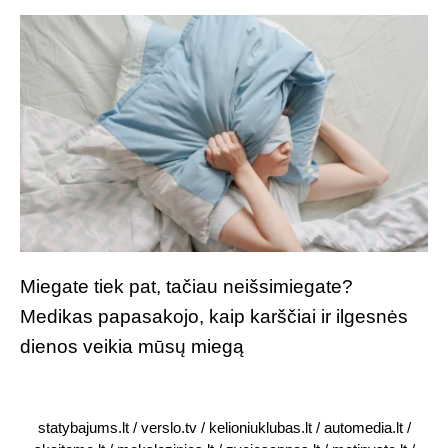
Miegate tiek pat, tačiau neišsimiegate?
Medikas papasakojo, kaip karščiai ir ilgesnės
dienos veikia mūsų miegą
statybajums.lt
/
verslo.tv
/
kelioniuklubas.lt
/
automedia.lt
/