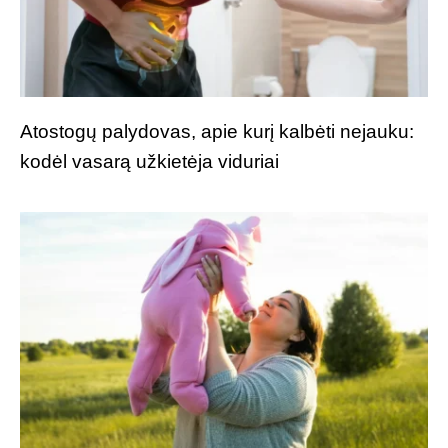
Atostogų palydovas, apie kurį kalbėti nejauku:
kodėl vasarą užkietėja viduriai