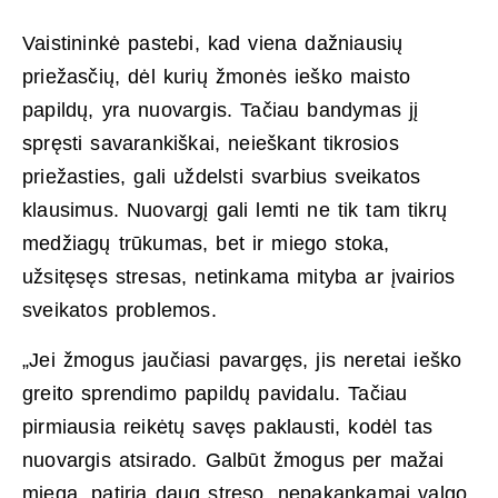
Vaistininkė pastebi, kad viena dažniausių
priežasčių, dėl kurių žmonės ieško maisto
papildų, yra nuovargis. Tačiau bandymas jį
spręsti savarankiškai, neieškant tikrosios
priežasties, gali uždelsti svarbius sveikatos
klausimus. Nuovargį gali lemti ne tik tam tikrų
medžiagų trūkumas, bet ir miego stoka,
užsitęsęs stresas, netinkama mityba ar įvairios
sveikatos problemos.
„Jei žmogus jaučiasi pavargęs, jis neretai ieško
greito sprendimo papildų pavidalu. Tačiau
pirmiausia reikėtų savęs paklausti, kodėl tas
nuovargis atsirado. Galbūt žmogus per mažai
miega, patiria daug streso, nepakankamai valgo,