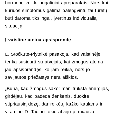
hormonų veiklą augaliniais preparatais. Nors kai
kuriuos simptomus galima palengvinti, tai turėtų
būti daroma tikslingai, įvertinus individualią
situaciją.
Į vaistinę ateina apsisprendę
L. Stočkutė-Plytnikė pasakoja, kad vaistinėje
tenka susidurti su atvejais, kai žmogus ateina
jau apsisprendęs, ko jam reikia, nors jo
savijautos priežastys nėra aiškios.
„Būna, kad žmogus sako: man trūksta energijos,
girdėjau, kad padeda ženšenis, duokite
stipriausią dozę, dar reikėtų kažko kaulams ir
vitamino D. Tačiau tokiu atveju pirmiausia