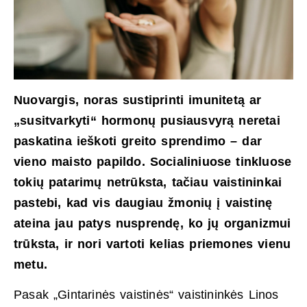
Nuovargis, noras sustiprinti imunitetą ar
„susitvarkyti“ hormonų pusiausvyrą neretai
paskatina ieškoti greito sprendimo – dar
vieno maisto papildo. Socialiniuose tinkluose
tokių patarimų netrūksta, tačiau vaistininkai
pastebi, kad vis daugiau žmonių į vaistinę
ateina jau patys nusprendę, ko jų organizmui
trūksta, ir nori vartoti kelias priemones vienu
metu.
Pasak „Gintarinės vaistinės“ vaistininkės Linos