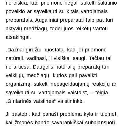
nereiškia, kad priemonė negali sukelti šalutinio
poveikio ar sąveikauti su kitais vartojamais
preparatais. Augaliniai preparatai taip pat turi
aktyvių medžiagų, todėl juos reikėtų vartoti
atsakingai.
„Dažnai girdžiu nuostatą, kad jei priemonė
natūrali, vadinasi, ji visiškai saugi. Tačiau tai
nėra tiesa. Daugelis natūralių preparatų turi
veikliųjų medžiagų, kurios gali paveikti
organizmą, sukelti nepageidaujamų reakcijų ar
sąveikauti su vartojamais vaistais“, – teigia
„Gintarinės vaistinės“ vaistininkė.
Ji pastebi, kad panaši problema kyla ir tuomet,
kai žmonės bando savarankiškai subalansuoti