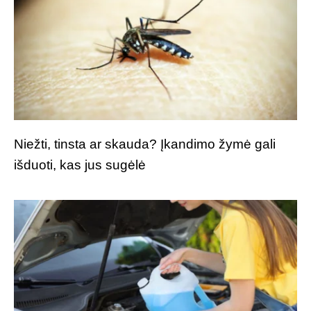
Niežti, tinsta ar skauda? Įkandimo žymė gali
išduoti, kas jus sugėlė