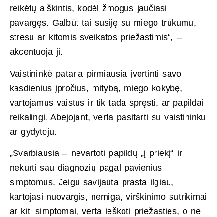
reikėtų aiškintis, kodėl žmogus jaučiasi
pavargęs. Galbūt tai susiję su miego trūkumu,
stresu ar kitomis sveikatos priežastimis“, –
akcentuoja ji.
Vaistininkė pataria pirmiausia įvertinti savo
kasdienius įpročius, mitybą, miego kokybę,
vartojamus vaistus ir tik tada spręsti, ar papildai
reikalingi. Abejojant, verta pasitarti su vaistininku
ar gydytoju.
„Svarbiausia – nevartoti papildų „į priekį“ ir
nekurti sau diagnozių pagal pavienius
simptomus. Jeigu savijauta prasta ilgiau,
kartojasi nuovargis, nemiga, virškinimo sutrikimai
ar kiti simptomai, verta ieškoti priežasties, o ne