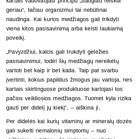
kartais vadovaujasi principu „daugiau reiškia
geriau“, tačiau organizmui tai nebūtinai
naudinga. Kai kurios medžiagos gali trikdyti
viena kitos pasisavinimą arba keisti laukiamą
poveikį.
„Pavyzdžiui, kalcis gali trukdyti geležies
pasisavinimui, todėl šių medžiagų nereikėtų
vartoti bet kaip ir bet kada. Taip pat svarbu
įvertinti, kokius papildus žmogus jau vartoja, nes
kartais skirtinguose produktuose kartojasi tos
pačios veikliosios medžiagos. Tuomet kyla rizika
gauti per didelį jų kiekį“, – aiškina ji.
Per didelės kai kurių vitaminų ar mineralų dozės
gali sukelti nemalonių simptomų – nuo