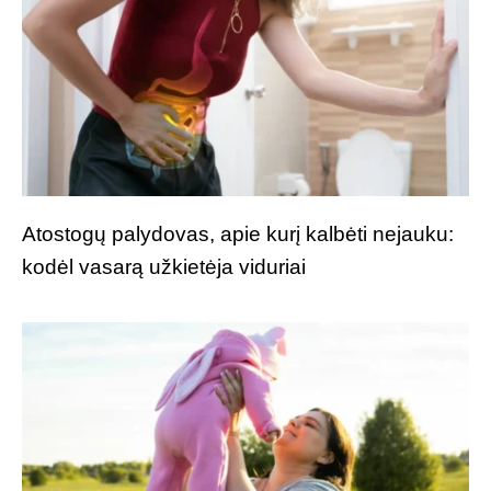
Atostogų palydovas, apie kurį kalbėti nejauku:
kodėl vasarą užkietėja viduriai