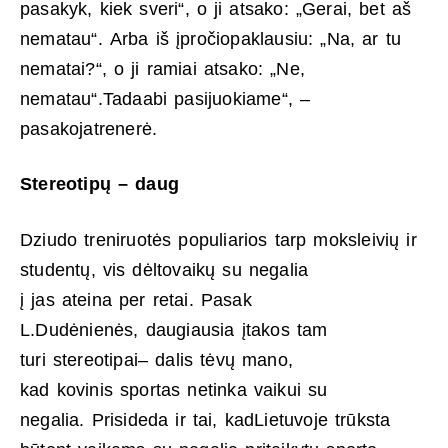
pasakyk, kiek sveri“, o ji atsako: „Gerai, bet aš
nematau“. Arba iš įpročiopaklausiu: „Na, ar tu
nematai?“, o ji ramiai atsako: „Ne,
nematau“.Tadaabi pasijuokiame“, –
pasakojatrenerė.
Stereotipų – daug
Dziudo treniruotės populiarios tarp moksleivių ir
studentų, vis dėltovaikų su negalia
į jas ateina per retai. Pasak
L.Dudėnienės, daugiausia įtakos tam
turi stereotipai– dalis tėvų mano,
kad kovinis sportas netinka vaikui su
negalia. Prisideda ir tai, kadLietuvoje trūksta