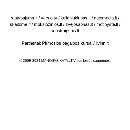
statybajums.lt
/
verslo.tv
/
kelioniuklubas.lt
/
automedia.lt
/
skaitome.lt
/
mokslozinios.lt
/
zvejosapnas.lt
/
motinyste.lt
/
seostraipsnis.lt
Partneriai:
Pirmosios pagalbos kursai
/
livinn.lt
© 2009-2024 MANOSVEIKATA.LT Visos teisės saugomos.