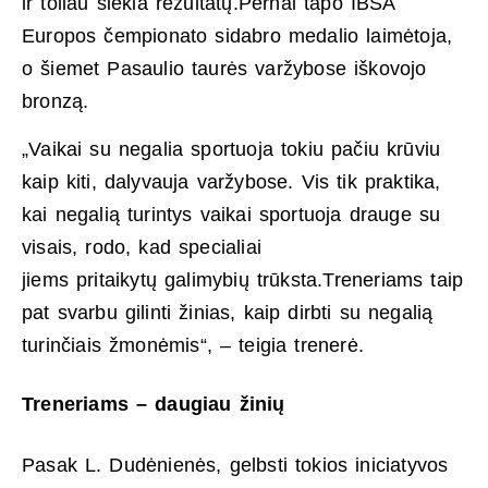
ir toliau siekia rezultatų.Pernai tapo IBSA
Europos čempionato sidabro medalio laimėtoja,
o šiemet Pasaulio taurės varžybose iškovojo
bronzą.
„Vaikai su negalia sportuoja tokiu pačiu krūviu
kaip kiti, dalyvauja varžybose. Vis tik praktika,
kai negalią turintys vaikai sportuoja drauge su
visais, rodo, kad specialiai
jiems pritaikytų galimybių trūksta.Treneriams taip
pat svarbu gilinti žinias, kaip dirbti su negalią
turinčiais žmonėmis“, – teigia trenerė.
Treneriams – daugiau žinių
Pasak L. Dudėnienės, gelbsti tokios iniciatyvos