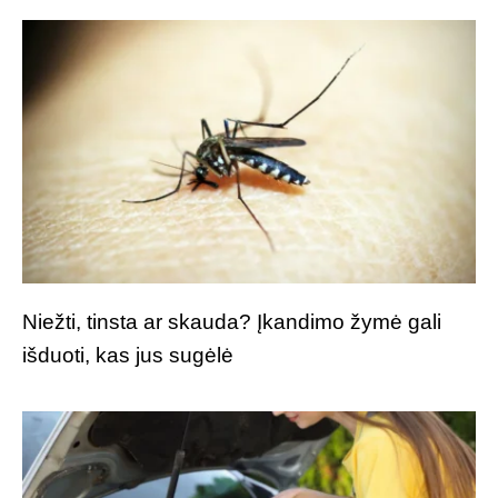
Niežti, tinsta ar skauda? Įkandimo žymė gali
išduoti, kas jus sugėlė