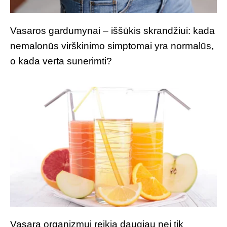
Vasaros gardumynai – iššūkis skrandžiui: kada
nemalonūs virškinimo simptomai yra normalūs,
o kada verta sunerimti?
Vasarą organizmui reikia daugiau nei tik