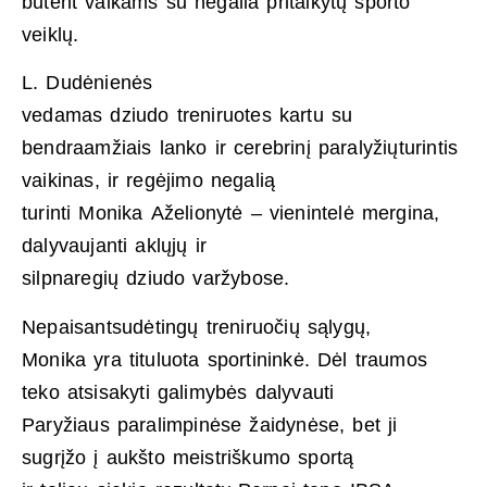
būtent vaikams su negalia pritaikytų sporto
veiklų.
L. Dudėnienės
vedamas dziudo treniruotes kartu su
bendraamžiais lanko ir cerebrinį paralyžiųturintis
vaikinas, ir regėjimo negalią
turinti Monika Aželionytė – vienintelė mergina,
dalyvaujanti aklųjų ir
silpnaregių dziudo varžybose.
Nepaisantsudėtingų treniruočių sąlygų,
Monika yra tituluota sportininkė. Dėl traumos
teko atsisakyti galimybės dalyvauti
Paryžiaus paralimpinėse žaidynėse, bet ji
sugrįžo į aukšto meistriškumo sportą