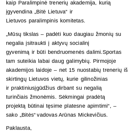
kaip Paralimpinė trenerių akademija, kurią
įgyvendina „Bitė Lietuva“ ir
Lietuvos paralimpinis komitetas.
„Mūsų tikslas – padėti kuo daugiau žmonių su
negalia įsitraukti į aktyvų socialinį
gyvenimą ir būti bendruomenės dalimi.Sportas
tam suteikia labai daug galimybių. Pirmojoje
akademijos laidoje – net 15 nuostabių trenerių iš
skirtingų Lietuvos vietų, kurie gilinožinias
ir praktiniusįgūdžius dirbant su negalią
turinčiais žmonėmis. Sėkmingai pradėtą
projektą būtinai tęsime platesne apimtimi“, –
sako „Bitės“ vadovas Arūnas Mickevičius.
Paklausta,