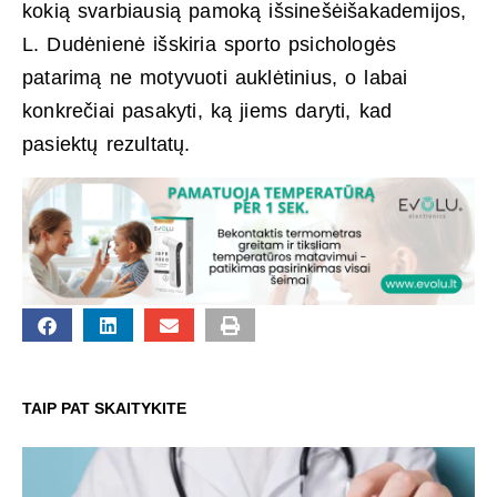
kokią svarbiausią pamoką išsinešėišakademijos,
L. Dudėnienė išskiria sporto psichologės
patarimą ne motyvuoti auklėtinius, o labai
konkrečiai pasakyti, ką jiems daryti, kad
pasiektų rezultatų.
TAIP PAT SKAITYKITE