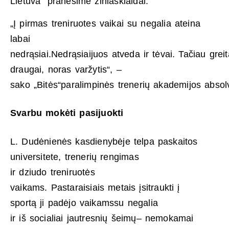
Lietuva“ pranešime žiniasklaidai.
„Į pirmas treniruotes vaikai su negalia ateina
labai
nedrąsiai.Nedrąsiaijuos atveda ir tėvai. Tačiau greit
draugai, noras varžytis“, –
sako „Bitės“paralimpinės trenerių akademijos abso
Svarbu mokėti pasijuokti
L. Dudėnienės kasdienybėje telpa paskaitos
universitete, trenerių rengimas
ir dziudo treniruotės
vaikams. Pastaraisiais metais įsitraukti į
sportą ji padėjo vaikamssu negalia
ir iš socialiai jautresnių šeimų– nemokamai