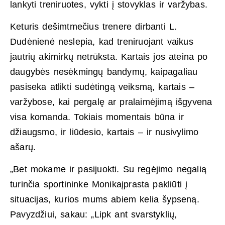
lankyti treniruotes, vykti į stovyklas ir varžybas.
Keturis dešimtmečius trenere dirbanti L.
Dudėnienė neslepia, kad treniruojant vaikus
jautrių akimirkų netrūksta. Kartais jos ateina po
daugybės nesėkmingų bandymų, kaipagaliau
pasiseka atlikti sudėtingą veiksmą, kartais –
varžybose, kai pergalę ar pralaimėjimą išgyvena
visa komanda. Tokiais momentais būna ir
džiaugsmo, ir liūdesio, kartais – ir nusivylimo
ašarų.
„Bet mokame ir pasijuokti. Su regėjimo negalią
turinčia sportininke Monikaįprasta pakliūti į
situacijas, kurios mums abiem kelia šypseną.
Pavyzdžiui, sakau: „Lipk ant svarstyklių,