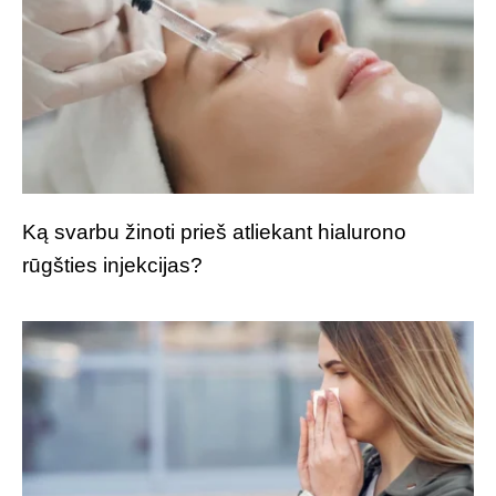
Ką svarbu žinoti prieš atliekant hialurono
rūgšties injekcijas?