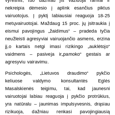
vyresnis, tuo dažniau jis važiuoja ramiai ir
nekreipia dėmesio į aplink esančius piktus
vairuotojus. Į pyktį labiausiai reaguoja 18-25
metųvairuotojai. Maždaug 15 proc. jų įsitraukia į
eismui pavojingus „žaidimus“ – pradeda tyčia
neužleisti agresyviai vairuojančio asmens, erzina
jį,o kartais netgi imasi rizikingo „auklėtojo“
vaidmens – pasiveja ir„pamoko“ gestais ar
agresyviu vairavimu.
Psichologės, „Lietuvos draudimo“ pykčio
keliuose valdymo konsultantės Eglės
Masalskienės teigimu, tai, kad jaunesni
vairuotojai labiau reaguoja į pykčio protrūkius,
yra natūralu – jaunimas impulsyvesnis, drąsiau
rizikuoja, dažniau renkasi pavojingiausią