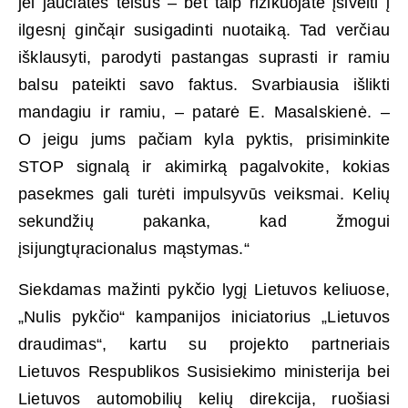
jei jaučiatės teisus – bet taip rizikuojate įsivelti į
ilgesnį ginčąir susigadinti nuotaiką. Tad verčiau
išklausyti, parodyti pastangas suprasti ir ramiu
balsu pateikti savo faktus. Svarbiausia išlikti
mandagiu ir ramiu, – patarė E. Masalskienė. –
O jeigu jums pačiam kyla pyktis, prisiminkite
STOP signalą ir akimirką pagalvokite, kokias
pasekmes gali turėti impulsyvūs veiksmai. Kelių
sekundžių pakanka, kad žmogui
įsijungtųracionalus mąstymas.“
Siekdamas mažinti pykčio lygį Lietuvos keliuose,
„Nulis pykčio“ kampanijos iniciatorius „Lietuvos
draudimas“, kartu su projekto partneriais
Lietuvos Respublikos Susisiekimo ministerija bei
Lietuvos automobilių kelių direkcija, ruošiasi