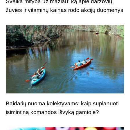
Sveika mityba už mažiau: ką apie daržovių,
žuvies ir vitaminų kainas rodo akcijų duomenys
Baidarių nuoma kolektyvams: kaip suplanuoti
įsimintiną komandos išvyką gamtoje?