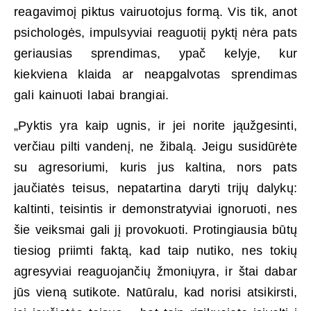
reagavimoį piktus vairuotojus formą. Vis tik, anot
psichologės, impulsyviai reaguotiį pyktį nėra pats
geriausias sprendimas, ypač kelyje, kur
kiekviena klaida ar neapgalvotas sprendimas
gali kainuoti labai brangiai.
„Pyktis yra kaip ugnis, ir jei norite jąužgesinti,
verčiau pilti vandenį, ne žibalą. Jeigu susidūrėte
su agresoriumi, kuris jus kaltina, nors pats
jaučiatės teisus, nepatartina daryti trijų dalykų:
kaltinti, teisintis ir demonstratyviai ignoruoti, nes
šie veiksmai gali jį provokuoti. Protingiausia būtų
tiesiog priimti faktą, kad taip nutiko, nes tokių
agresyviai reaguojančių žmoniųyra, ir štai dabar
jūs vieną sutikote. Natūralu, kad norisi atsikirsti,