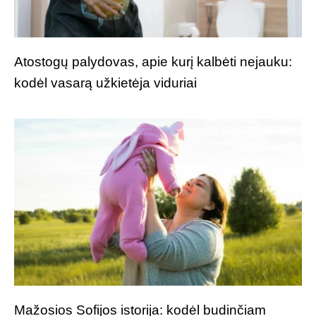
Atostogų palydovas, apie kurį kalbėti nejauku:
kodėl vasarą užkietėja viduriai
Mažosios Sofijos istorija: kodėl budinčiam