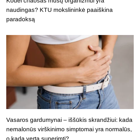
Kodėl chaosas mūsų organizmui yra
naudingas? KTU mokslininkė paaiškina
paradoksą
Vasaros gardumynai – iššūkis skrandžiui: kada
nemalonūs virškinimo simptomai yra normalūs,
o kada verta sunerimti?