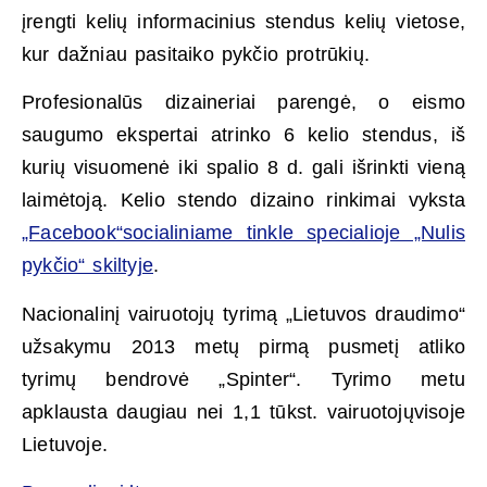
įrengti kelių informacinius stendus kelių vietose,
kur dažniau pasitaiko pykčio protrūkių.
Profesionalūs dizaineriai parengė, o eismo
saugumo ekspertai atrinko 6 kelio stendus, iš
kurių visuomenė iki spalio 8 d. gali išrinkti vieną
laimėtoją. Kelio stendo dizaino rinkimai vyksta
„Facebook“socialiniame tinkle specialioje „Nulis
pykčio“ skiltyje
.
Nacionalinį vairuotojų tyrimą „Lietuvos draudimo“
užsakymu 2013 metų pirmą pusmetį atliko
tyrimų bendrovė „Spinter“. Tyrimo metu
apklausta daugiau nei 1,1 tūkst. vairuotojųvisoje
Lietuvoje.