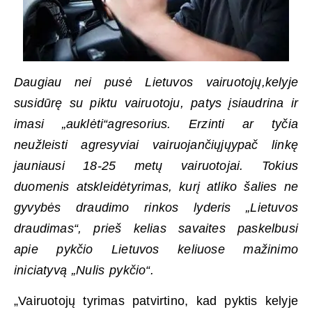
Daugiau nei pusė Lietuvos vairuotojų,kelyje
susidūrę su piktu vairuotoju, patys įsiaudrina ir
imasi „auklėti“agresorius. Erzinti ar tyčia
neužleisti agresyviai vairuojančiųjųypač linkę
jauniausi 18-25 metų vairuotojai. Tokius
duomenis atskleidėtyrimas, kurį atliko šalies ne
gyvybės draudimo rinkos lyderis „Lietuvos
draudimas“, prieš kelias savaites paskelbusi
apie pykčio Lietuvos keliuose mažinimo
iniciatyvą „Nulis pykčio“.
„Vairuotojų tyrimas patvirtino, kad pyktis kelyje