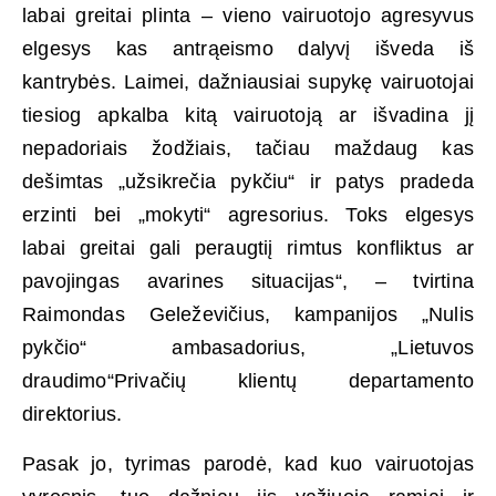
labai greitai plinta – vieno vairuotojo agresyvus
elgesys kas antrąeismo dalyvį išveda iš
kantrybės. Laimei, dažniausiai supykę vairuotojai
tiesiog apkalba kitą vairuotoją ar išvadina jį
nepadoriais žodžiais, tačiau maždaug kas
dešimtas „užsikrečia pykčiu“ ir patys pradeda
erzinti bei „mokyti“ agresorius. Toks elgesys
labai greitai gali peraugtiį rimtus konfliktus ar
pavojingas avarines situacijas“, – tvirtina
Raimondas Geleževičius, kampanijos „Nulis
pykčio“ ambasadorius, „Lietuvos
draudimo“Privačių klientų departamento
direktorius.
Pasak jo, tyrimas parodė, kad kuo vairuotojas