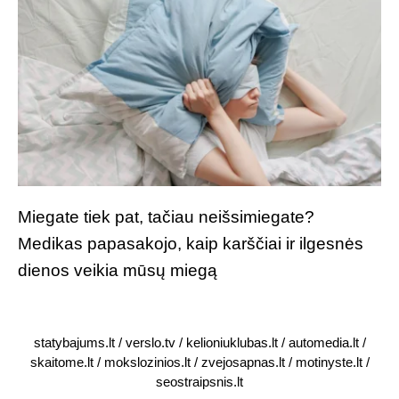
Miegate tiek pat, tačiau neišsimiegate?
Medikas papasakojo, kaip karščiai ir ilgesnės
dienos veikia mūsų miegą
statybajums.lt
/
verslo.tv
/
kelioniuklubas.lt
/
automedia.lt
/
skaitome.lt
/
mokslozinios.lt
/
zvejosapnas.lt
/
motinyste.lt
/
seostraipsnis.lt