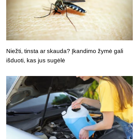
Niežti, tinsta ar skauda? Įkandimo žymė gali
išduoti, kas jus sugėlė