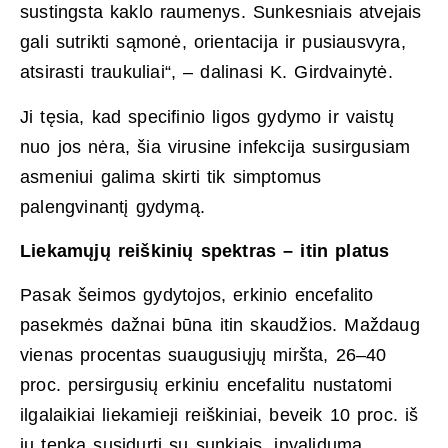
sustingsta kaklo raumenys. Sunkesniais atvejais
gali sutrikti sąmonė, orientacija ir pusiausvyra,
atsirasti traukuliai“, – dalinasi K. Girdvainytė.
Ji tęsia, kad specifinio ligos gydymo ir vaistų
nuo jos nėra, šia virusine infekcija susirgusiam
asmeniui galima skirti tik simptomus
palengvinantį gydymą.
Liekamųjų reiškinių spektras – itin platus
Pasak šeimos gydytojos, erkinio encefalito
pasekmės dažnai būna itin skaudžios. Maždaug
vienas procentas suaugusiųjų miršta, 26–40
proc. persirgusių erkiniu encefalitu nustatomi
ilgalaikiai liekamieji reiškiniai, beveik 10 proc. iš
jų tenka susidurti su sunkiais, invalidumą