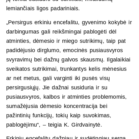
lemiančiais ligos padariniais.
„Persirgus erkiniu encefalitu, gyvenimo kokybė ir
darbingumas gali reikšmingai pablogėti dėl
atminties, dėmesio ir miego sutrikimų, taip pat
padidėjusio dirglumo, emocinės pusiausvyros
svyravimų bei dažnų galvos skausmų. Ilgalaikiai
sveikatos sutrikimai, trunkantys kelis mėnesius
ar net metus, gali varginti iki pusės visų
persirgusiųjų. Jie dažnai susiduria ir su
pusiausvyros, kalbos ir atminties problemomis,
sumažėjusia dėmesio koncentracija bei
pažintinių funkcijų, tokių kaip suvokimas,
pablogėjimu“, – teigia K. Girdvainytė.
Erkiniu encefalitu dažniau ir sudėtingiau serga