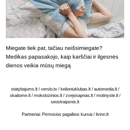
Miegate tiek pat, tačiau neišsimiegate?
Medikas papasakojo, kaip karščiai ir ilgesnės
dienos veikia mūsų miegą
statybajums.lt
/
verslo.tv
/
kelioniuklubas.lt
/
automedia.lt
/
skaitome.lt
/
mokslozinios.lt
/
zvejosapnas.lt
/
motinyste.lt
/
seostraipsnis.lt
Partneriai:
Pirmosios pagalbos kursai
/
livinn.lt