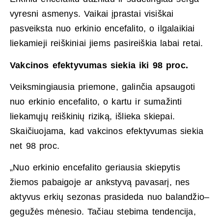
vyresni asmenys. Vaikai įprastai visiškai
pasveiksta nuo erkinio encefalito, o ilgalaikiai
liekamieji reiškiniai jiems pasireiškia labai retai.
Vakcinos efektyvumas siekia iki 98 proc.
Veiksmingiausia priemone, galinčia apsaugoti
nuo erkinio encefalito, o kartu ir sumažinti
liekamųjų reiškinių riziką, išlieka skiepai.
Skaičiuojama, kad vakcinos efektyvumas siekia
net 98 proc.
„Nuo erkinio encefalito geriausia skiepytis
žiemos pabaigoje ar ankstyvą pavasarį, nes
aktyvus erkių sezonas prasideda nuo balandžio–
gegužės mėnesio. Tačiau stebima tendencija,