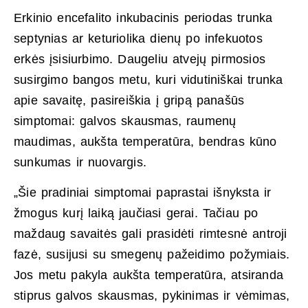
Erkinio encefalito inkubacinis periodas trunka
septynias ar keturiolika dienų po infekuotos
erkės įsisiurbimo. Daugeliu atvejų pirmosios
susirgimo bangos metu, kuri vidutiniškai trunka
apie savaitę, pasireiškia į gripą panašūs
simptomai: galvos skausmas, raumenų
maudimas, aukšta temperatūra, bendras kūno
sunkumas ir nuovargis.
„Šie pradiniai simptomai paprastai išnyksta ir
žmogus kurį laiką jaučiasi gerai. Tačiau po
maždaug savaitės gali prasidėti rimtesnė antroji
fazė, susijusi su smegenų pažeidimo požymiais.
Jos metu pakyla aukšta temperatūra, atsiranda
stiprus galvos skausmas, pykinimas ir vėmimas,