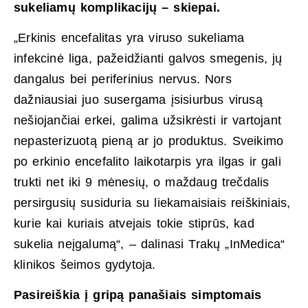
sukeliamų komplikacijų – skiepai.
„Erkinis encefalitas yra viruso sukeliama
infekcinė liga, pažeidžianti galvos smegenis, jų
dangalus bei periferinius nervus. Nors
dažniausiai juo susergama įsisiurbus virusą
nešiojančiai erkei, galima užsikrėsti ir vartojant
nepasterizuotą pieną ar jo produktus. Sveikimo
po erkinio encefalito laikotarpis yra ilgas ir gali
trukti net iki 9 mėnesių, o maždaug trečdalis
persirgusių susiduria su liekamaisiais reiškiniais,
kurie kai kuriais atvejais tokie stiprūs, kad
sukelia neįgalumą“, – dalinasi Trakų „InMedica“
klinikos šeimos gydytoja.
Pasireiškia į gripą panašiais simptomais