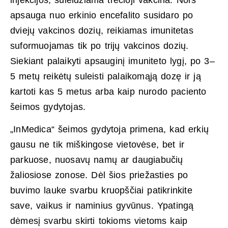
apsauga nuo erkinio encefalito susidaro po
dviejų vakcinos dozių, reikiamas imunitetas
suformuojamas tik po trijų vakcinos dozių.
Siekiant palaikyti apsauginį imuniteto lygį, po 3–
5 metų reikėtų suleisti palaikomąją dozę ir ją
kartoti kas 5 metus arba kaip nurodo paciento
šeimos gydytojas.
„InMedica“ šeimos gydytoja primena, kad erkių
gausu ne tik miškingose vietovėse, bet ir
parkuose, nuosavų namų ar daugiabučių
žaliosiose zonose. Dėl šios priežasties po
buvimo lauke svarbu kruopščiai patikrinkite
save, vaikus ir naminius gyvūnus. Ypatingą
dėmesį svarbu skirti tokioms vietoms kaip