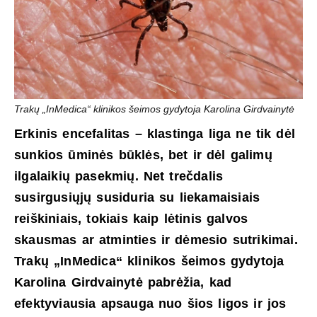
Trakų „InMedica“ klinikos šeimos gydytoja Karolina Girdvainytė
Erkinis encefalitas – klastinga liga ne tik dėl
sunkios ūminės būklės, bet ir dėl galimų
ilgalaikių pasekmių. Net trečdalis
susirgusiųjų susiduria su liekamaisiais
reiškiniais, tokiais kaip lėtinis galvos
skausmas ar atminties ir dėmesio sutrikimai.
Trakų „InMedica“ klinikos šeimos gydytoja
Karolina Girdvainytė pabrėžia, kad
efektyviausia apsauga nuo šios ligos ir jos