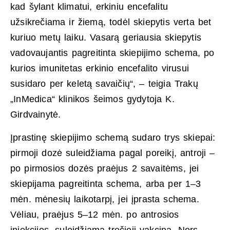
kad šylant klimatui, erkiniu encefalitu
užsikrečiama ir žiemą, todėl skiepytis verta bet
kuriuo metų laiku. Vasarą geriausia skiepytis
vadovaujantis pagreitinta skiepijimo schema, po
kurios imunitetas erkinio encefalito virusui
susidaro per keletą savaičių“, – teigia Trakų
„InMedica“ klinikos šeimos gydytoja K.
Girdvainytė.
Įprastinę skiepijimo schemą sudaro trys skiepai:
pirmoji dozė suleidžiama pagal poreikį, antroji –
po pirmosios dozės praėjus 2 savaitėms, jei
skiepijama pagreitinta schema, arba per 1–3
mėn. mėnesių laikotarpį, jei įprasta schema.
Vėliau, praėjus 5–12 mėn. po antrosios
injekcijos, suleidžiama trečioji vakcina. Nors