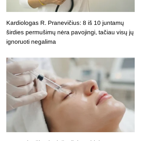
Kardiologas R. Pranevičius: 8 iš 10 juntamų
širdies permušimų nėra pavojingi, tačiau visų jų
ignoruoti negalima