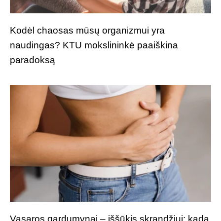
Kodėl chaosas mūsų organizmui yra
naudingas? KTU mokslininkė paaiškina
paradoksą
Vasaros gardumynai – iššūkis skrandžiui: kada