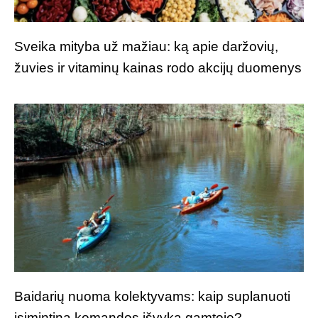
Sveika mityba už mažiau: ką apie daržovių,
žuvies ir vitaminų kainas rodo akcijų duomenys
Baidarių nuoma kolektyvams: kaip suplanuoti
įsimintiną komandos išvyką gamtoje?