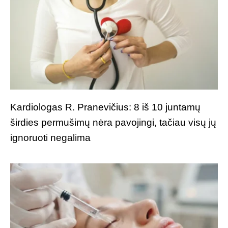
Kardiologas R. Pranevičius: 8 iš 10 juntamų
širdies permušimų nėra pavojingi, tačiau visų jų
ignoruoti negalima