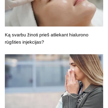
Ką svarbu žinoti prieš atliekant hialurono
rūgšties injekcijas?