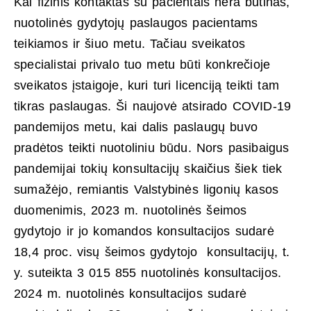
Kai fizinis kontaktas su pacientais nėra būtinas,
nuotolinės gydytojų paslaugos pacientams
teikiamos ir šiuo metu. Tačiau sveikatos
specialistai privalo tuo metu būti konkrečioje
sveikatos įstaigoje, kuri turi licenciją teikti tam
tikras paslaugas. Ši naujovė atsirado COVID-19
pandemijos metu, kai dalis paslaugų buvo
pradėtos teikti nuotoliniu būdu. Nors pasibaigus
pandemijai tokių konsultacijų skaičius šiek tiek
sumažėjo, remiantis Valstybinės ligonių kasos
duomenimis, 2023 m. nuotolinės šeimos
gydytojo ir jo komandos konsultacijos sudarė
18,4 proc. visų šeimos gydytojo konsultacijų, t.
y. suteikta 3 015 855 nuotolinės konsultacijos.
2024 m. nuotolinės konsultacijos sudarė