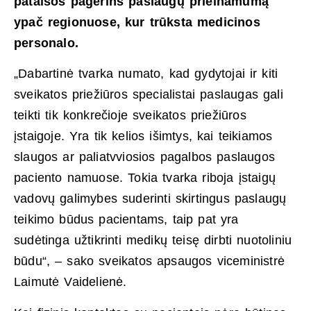
pataisos pagerins paslaugų prieinamumą
ypač regionuose, kur trūksta medicinos
personalo.
„Dabartinė tvarka numato, kad gydytojai ir kiti
sveikatos priežiūros specialistai paslaugas gali
teikti tik konkrečioje sveikatos priežiūros
įstaigoje. Yra tik kelios išimtys, kai teikiamos
slaugos ar paliatvviosios pagalbos paslaugos
paciento namuose. Tokia tvarka riboja įstaigų
vadovų galimybes suderinti skirtingus paslaugų
teikimo būdus pacientams, taip pat yra
sudėtinga užtikrinti medikų teisę dirbti nuotoliniu
būdu“, – sako sveikatos apsaugos viceministrė
Laimutė Vaidelienė.