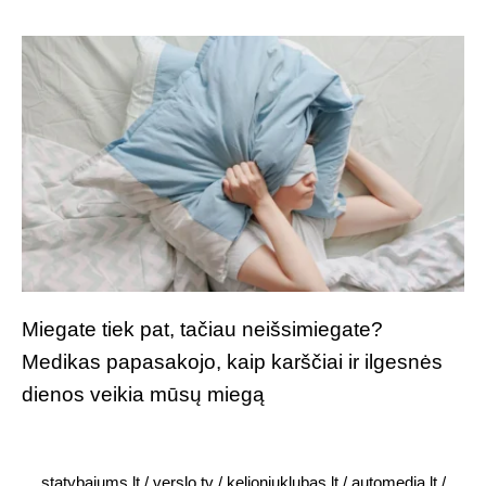
Miegate tiek pat, tačiau neišsimiegate?
Medikas papasakojo, kaip karščiai ir ilgesnės
dienos veikia mūsų miegą
statybajums.lt
/
verslo.tv
/
kelioniuklubas.lt
/
automedia.lt
/