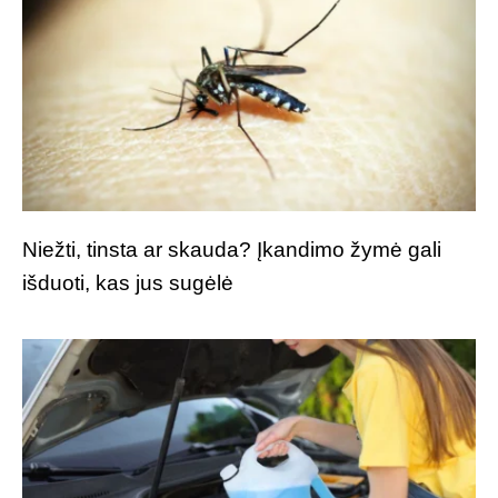
Niežti, tinsta ar skauda? Įkandimo žymė gali
išduoti, kas jus sugėlė