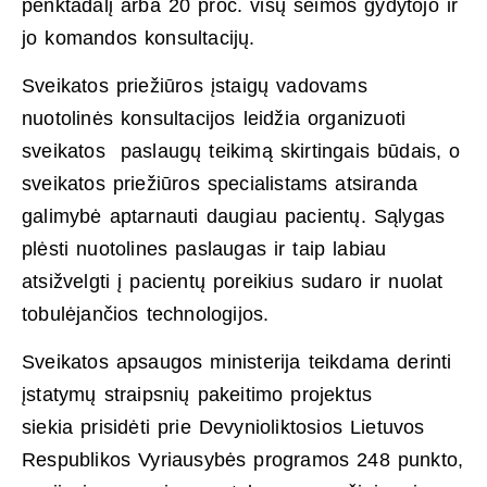
penktadalį arba 20 proc. visų šeimos gydytojo ir
jo komandos konsultacijų.
Sveikatos priežiūros įstaigų vadovams
nuotolinės konsultacijos leidžia organizuoti
sveikatos paslaugų teikimą skirtingais būdais, o
sveikatos priežiūros specialistams atsiranda
galimybė aptarnauti daugiau pacientų. Sąlygas
plėsti nuotolines paslaugas ir taip labiau
atsižvelgti į pacientų poreikius sudaro ir nuolat
tobulėjančios technologijos.
Sveikatos apsaugos ministerija teikdama derinti
įstatymų straipsnių pakeitimo projektus
siekia prisidėti prie Devynioliktosios Lietuvos
Respublikos Vyriausybės programos 248 punkto,