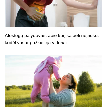
Atostogų palydovas, apie kurį kalbėti nejauku:
kodėl vasarą užkietėja viduriai