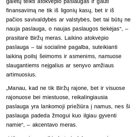
galėtų teikti atokvėpio paslaugas ir gauti
finansavimą ne tik iš ligonių kasų, bet ir iš
pačios savivaldybės ar valstybės, bet tai būtų ne
nauja paslauga, o naujas paslaugos tiekėjas“, –
prasitarė Biržų meras. Laikino atokvėpio
paslauga – tai socialinė pagalba, suteikianti
laikiną poilsį šeimoms ir asmenims, namuose
slaugantiems neįgalius ar senyvo amžiaus
artimuosius.
„Manau, kad ne tik Biržų rajone, bet ir visuose
rajonuose bei miestuose, reikalingiausia
paslauga yra lankomoji priežiūra į namus, nes ši
paslauga padeda žmogui kuo ilgiau gyventi
namie“, – akcentavo meras.