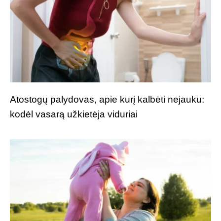
Atostogų palydovas, apie kurį kalbėti nejauku:
kodėl vasarą užkietėja viduriai