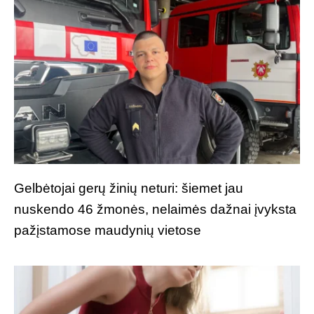
Gelbėtojai gerų žinių neturi: šiemet jau
nuskendo 46 žmonės, nelaimės dažnai įvyksta
pažįstamose maudynių vietose