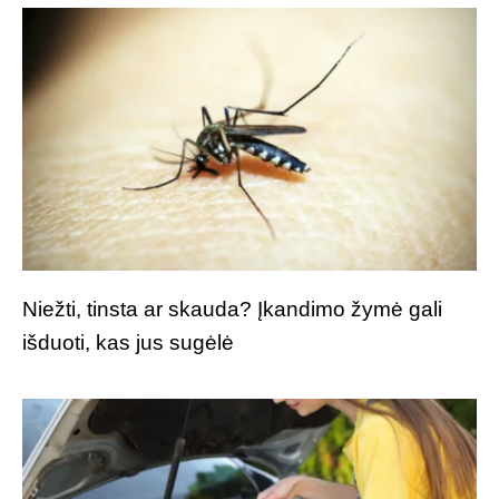
Niežti, tinsta ar skauda? Įkandimo žymė gali
išduoti, kas jus sugėlė