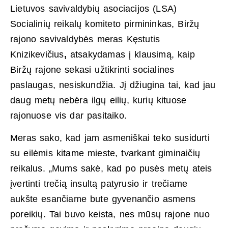
Lietuvos savivaldybių asociacijos (LSA)
Socialinių reikalų komiteto pirmininkas, Biržų
rajono savivaldybės meras Kęstutis
Knizikevičius
,
atsakydamas į klausimą, kaip
Biržų rajone sekasi užtikrinti socialines
paslaugas, nesiskundžia. Jį džiugina tai, kad jau
daug metų nebėra ilgų eilių, kurių kituose
rajonuose vis dar pasitaiko.
Meras sako, kad jam asmeniškai teko susidurti
su eilėmis kitame mieste, tvarkant giminaičių
reikalus. „Mums sakė, kad po pusės metų ateis
įvertinti trečią insultą patyrusio ir trečiame
aukšte esančiame bute gyvenančio asmens
poreikių. Tai buvo keista, nes mūsų rajone nuo