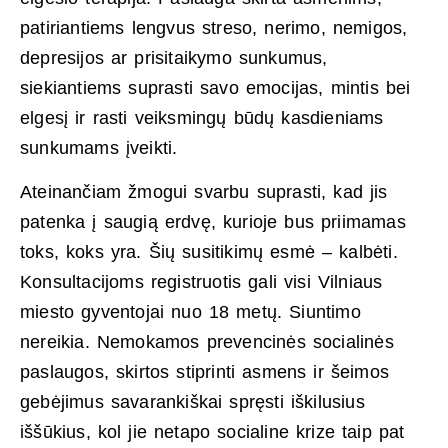
patiriantiems lengvus streso, nerimo, nemigos,
depresijos ar prisitaikymo sunkumus,
siekiantiems suprasti savo emocijas, mintis bei
elgesį ir rasti veiksmingų būdų kasdieniams
sunkumams įveikti.
Ateinančiam žmogui svarbu suprasti, kad jis
patenka į saugią erdvę, kurioje bus priimamas
toks, koks yra. Šių susitikimų esmė – kalbėti.
Konsultacijoms registruotis gali visi Vilniaus
miesto gyventojai nuo 18 metų. Siuntimo
nereikia. Nemokamos prevencinės socialinės
paslaugos, skirtos stiprinti asmens ir šeimos
gebėjimus savarankiškai spręsti iškilusius
iššūkius, kol jie netapo socialine krize taip pat