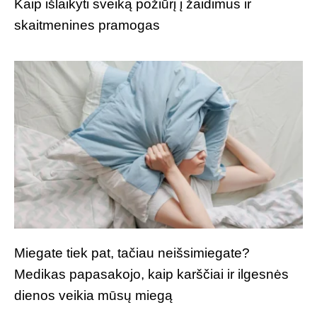
Kaip išlaikyti sveiką požiūrį į žaidimus ir
skaitmenines pramogas
Miegate tiek pat, tačiau neišsimiegate?
Medikas papasakojo, kaip karščiai ir ilgesnės
dienos veikia mūsų miegą