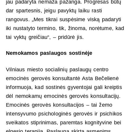
jau padaryta nemaža pažanga. Progresas būtų
dar spartesnis, jeigu pavyktų laiku rasti
rangovus. „Mes tikrai suspėsime viską padaryti
iki nustatyto termino, tik, žinoma, norėtume, kad
tai vyktų greičiau“, – pridūrė jis.
Nemokamos paslaugos sostinėje
Vilniaus miesto socialinių paslaugų centro
emocinės gerovės konsultantė Asta Bečelienė
informuoja, kad sostinės gyventojai gali kreiptis
dėl nemokamų emocinės gerovės konsultacijų.
Emocinės gerovės konsultacijos – tai žemo
intensyvumo psichologinės gerovės ir psichikos
sveikatos stiprinimas, paremtas kognityvine bei
elgesio terapija. Paslauga skirta asmenims,