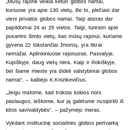
„Mūsų rajone veikia keturi globos namai,
kuriuose yra apie 130 vietų. Be to, plečiasi dar
vieni privatūs globos namai. Taip atsiras dar
papildomai 24 ar 25 vietos. Taigi, turėsim apie
pusantro šimto vietų, kas mūsų rajonui, kuriame
gyvena 22 tūkstančiai žmonių, yra tikrai
nemažai. Aplinkiniuose rajonuose, Pasvalyje,
Kupiškyje, daug vietų nėra. Kaip ir Rokiškyje,
bet šiame mieste yra dideli valstybiniai globos
namai“, – kalbėjo K.Knizikevičius.
„Jeigu matome, kad trūksta kokios nors
paslaugos, ieškome, kur ją galėtume nusipirkti iš
kitos savivaldybės“, – pažymėjo meras.
Vykdant institucinę socialinės globos pertvarką