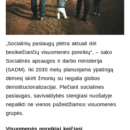
„Socialinių paslaugų plėtra aktuali dėl
besikeičiančių visuomenės poreikių“, – sako
Socialinės apsaugos ir darbo ministerija
(SADM). Iki 2030 metų planuojama ypatingą
dėmesį skirti žmonių su negalia globos
deinstitucionalizacijai. Plečiant socialines
paslaugas, savivaldybės stengiasi nuošalyje
nepalikti nė vienos pažeidžiamos visuomenės
grupės.
Visuomenės poreikiai keičiasi