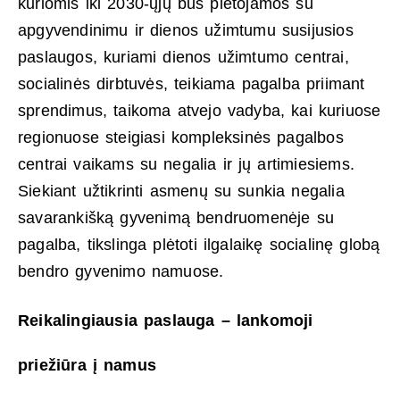
kuriomis iki 2030-ųjų bus plėtojamos su
apgyvendinimu ir dienos užimtumu susijusios
paslaugos, kuriami dienos užimtumo centrai,
socialinės dirbtuvės, teikiama pagalba priimant
sprendimus, taikoma atvejo vadyba, kai kuriuose
regionuose steigiasi kompleksinės pagalbos
centrai vaikams su negalia ir jų artimiesiems.
Siekiant užtikrinti asmenų su sunkia negalia
savarankišką gyvenimą bendruomenėje su
pagalba, tikslinga plėtoti ilgalaikę socialinę globą
bendro gyvenimo namuose.
Reikalingiausia paslauga – lankomoji
priežiūra į namus