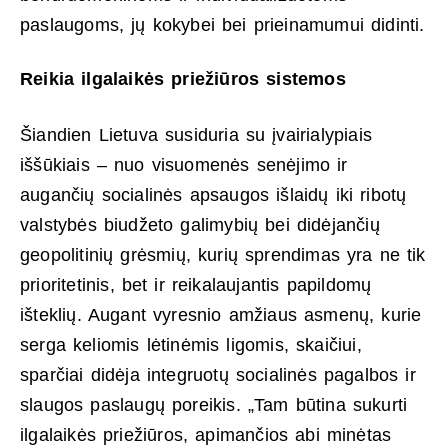
paslaugoms, jų kokybei bei prieinamumui didinti.
Reikia ilgalaikės priežiūros sistemos
Šiandien Lietuva susiduria su įvairialypiais
iššūkiais – nuo visuomenės senėjimo ir
augančių socialinės apsaugos išlaidų iki ribotų
valstybės biudžeto galimybių bei didėjančių
geopolitinių grėsmių, kurių sprendimas yra ne tik
prioritetinis, bet ir reikalaujantis papildomų
išteklių. Augant vyresnio amžiaus asmenų, kurie
serga keliomis lėtinėmis ligomis, skaičiui,
sparčiai didėja integruotų socialinės pagalbos ir
slaugos paslaugų poreikis. „Tam būtina sukurti
ilgalaikės priežiūros, apimančios abi minėtas