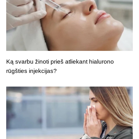
Ką svarbu žinoti prieš atliekant hialurono
rūgšties injekcijas?