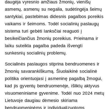
daugėja vyresnio amžiaus žmonių, vienišų
asmenų, asmenų su negalia, sudėtingėja šeimų
santykiai, pastebimas didesnis pagalbos poreikis
vaikams ir šeimoms. Todėl socialinių paslaugų
sistema turi gebėti lanksčiai reaguoti į
besikeičiančius žmonių poreikius. Prieinama ir
laiku suteikta pagalba padeda išvengti
sunkesnių socialinių problemų.
Socialinės paslaugos stiprina bendruomenes ir
žmonių savarankiškumą. Šiuolaikinė socialinė
politika orientuojasi į asmeninę pagalbą žmogui,
kad jis gyventų bendruomenėje, išliktų aktyvus
visuomeniniame gyvenime. Todėl nuo 2024 metų
Lietuvoje daugiau dėmesio skiriama
bendruomeninėms ir individualizuotoms