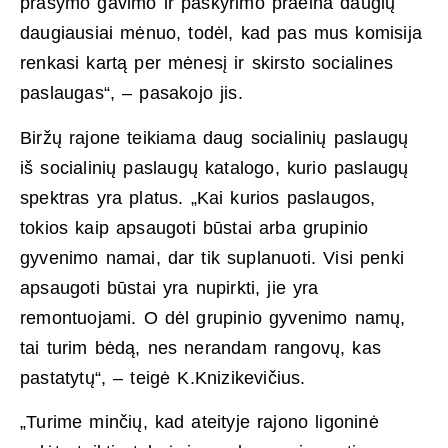
prašymo gavimo ir paskyrimo praeina daugių
daugiausiai mėnuo, todėl, kad pas mus komisija
renkasi kartą per mėnesį ir skirsto socialines
paslaugas“, – pasakojo jis.
Biržų rajone teikiama daug socialinių paslaugų
iš socialinių paslaugų katalogo, kurio paslaugų
spektras yra platus. „Kai kurios paslaugos,
tokios kaip apsaugoti būstai arba grupinio
gyvenimo namai, dar tik suplanuoti. Visi penki
apsaugoti būstai yra nupirkti, jie yra
remontuojami. O dėl grupinio gyvenimo namų,
tai turim bėdą, nes nerandam rangovų, kas
pastatytų“, – teigė K.Knizikevičius.
„Turime minčių, kad ateityje rajono ligoninė