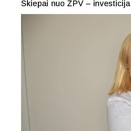
Skiepai nuo ŽPV – investicija 