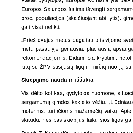
Pasak gydytojos, Europos Komisija yra patv
Europos Sąjungos šalims išvengti sergamumo 
proc. populiacijos (skaičiuojant abi lytis), g
gali visai nelikti.
„Prieš dvejus metus pagaliau prisivijome svei
metu pasaulyje geriausia, plačiausią apsaugą
rekomendacijomis. Eidami šia kryptimi, netoli
kitų su ŽPV susijusių ligų ir mirčių nuo jų su
Skiepijimo nauda ir iššūkiai
Vis dėlto kol kas, gydytojos nuomone, situac
sergamumą gimdos kaklelio vėžiu. „Liūdniaus
moterims, turinčioms mažamečių vaikų. Apie p
skaudu, nes pasiskiepijus laiku šios ligos gal