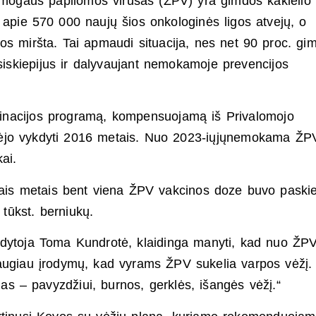
 žmogaus papilomos virusas (ŽPV) yra gimdos kaklelio
apie 570 000 naujų šios onkologinės ligos atvejų, o
s miršta. Tai apmaudi situacija, nes net 90 proc. gi
asiskiepijus ir dalyvaujant nemokamoje prevencijos
inacijos programą, kompensuojamą iš Privalomojo
dėjo vykdyti 2016 metais. Nuo 2023-iųjųnemokama ŽP
ai.
tais metais bent viena ŽPV vakcinos doze buvo paski
 tūkst. berniukų.
ydytoja Toma Kundrotė, klaidinga manyti, kad nuo ŽP
daugiau įrodymų, kad vyrams ŽPV sukelia varpos vėžį.
ligas – pavyzdžiui, burnos, gerklės, išangės vėžį.“