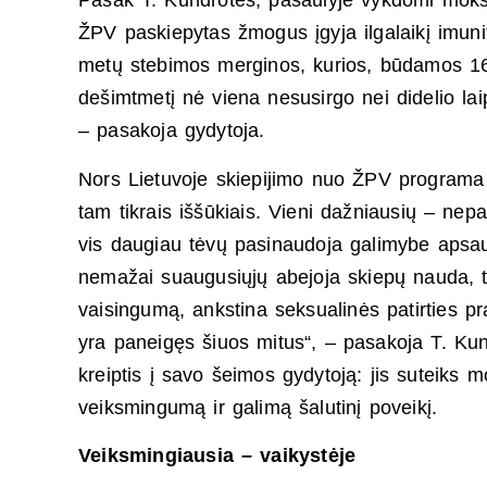
Pasak T. Kundrotės, pasaulyje vykdomi mokslin
ŽPV paskiepytas žmogus įgyja ilgalaikį imuni
metų stebimos merginos, kurios, būdamos 16
dešimtmetį nė viena nesusirgo nei didelio lai
– pasakoja gydytoja.
Nors Lietuvoje skiepijimo nuo ŽPV programa 
tam tikrais iššūkiais. Vieni dažniausių – nep
vis daugiau tėvų pasinaudoja galimybe apsaug
nemažai suaugusiųjų abejoja skiepų nauda, t
vaisingumą, ankstina seksualinės patirties pr
yra paneigęs šiuos mitus“, – pasakoja T. Kund
kreiptis į savo šeimos gydytoją: jis suteiks 
veiksmingumą ir galimą šalutinį poveikį.
Veiksmingiausia – vaikystėje