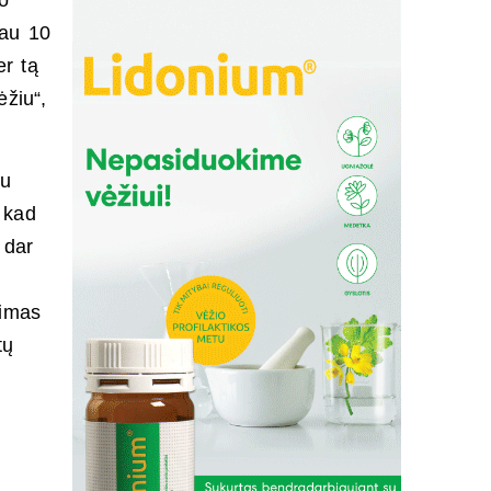
uo
Jau 10
r tą
ėžiu“,
su
 kad
 dar
rimas
tų