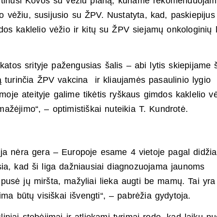
irtinusi Kovos su vėžiu planą, kuriame rekomenduoja
vėžiu, susijusio su ŽPV. Nustatyta, kad, paskiepijus
imdos kaklelio vėžio ir kitų su ŽPV siejamų onkologinių 
katos srityje pažengusias šalis – abi lytis skiepijame 
 turinčia ŽPV vakcina ir kliaujamės pasaulinio lygio
moje ateityje galime tikėtis ryškaus gimdos kaklelio vė
mažėjimo“, – optimistiškai nuteikia T. Kundrotė.
ija nėra gera – Europoje esame 4 vietoje pagal didžia
ia, kad ši liga dažniausiai diagnozuojama jaunoms
usė jų miršta, mažyliai lieka augti be mamų. Tai yra 
ima būtų visiškai išvengti“, – pabrėžia gydytoja.