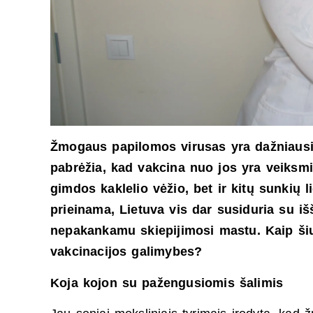
Žmogaus papilomos virusas yra dažniausiai
pabrėžia, kad vakcina nuo jos yra veiksmi
gimdos kaklelio vėžio, bet ir kitų sunkių
prieinama, Lietuva vis dar susiduria su i
nepakankamu skiepijimosi mastu. Kaip šiuo
vakcinacijos galimybes?
Koja kojon su pažengusiomis šalimis