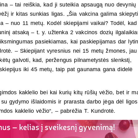
ina – tai reiškia, kad ji suteikia apsaugą nuo devynių
vėžį ir kitas sunkias ligas. „Šia vakcina galima skiepyt
 – nuo 11 metų. Kodėl skiepijami vaikai? Todėl, kad
nį atsaką – t. y. užtenka 2 vakcinos dozių ilgalaiki
eiksmingumas pasiekiamas, kai paskiepijamas dar lytin
drotė. – Skiepijant vyresnius nei 15 metų žmones, jau
tų galvoti, kad, peržengus pilnametystės slenkstį,
iskiepijus iki 45 metų, taip pat gaunama gana didelė
mdos kaklelio bei kai kurių kitų rūšių vėžio, bet ir m
u gydymo išlaidomis ir prarasta darbo jėga dėl ligos
imdos kaklelio vėžio“, – pabrėžia T. Kundrotė.