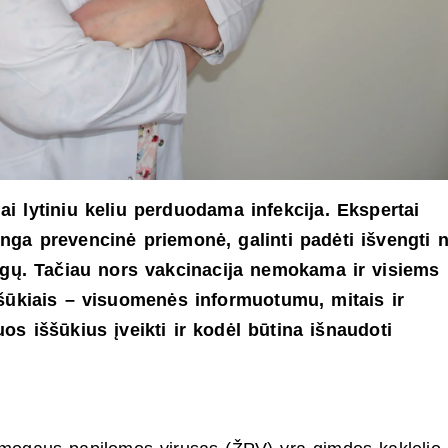
 lytiniu keliu perduodama infekcija. Ekspertai
nga prevencinė priemonė, galinti padėti išvengti n
 ligų. Tačiau nors vakcinacija nemokama ir visiems
ššūkiais – visuomenės informuotumu, mitais ir
s iššūkius įveikti ir kodėl būtina išnaudoti