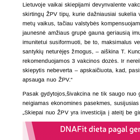
Lietuvoje vaikai skiepijami devynvalente vakc
skirtingų ŽPV tipų, kurie dažniausiai sukelia 
metų vaikus, tačiau valstybės kompensuojama
jaunesnė amžiaus grupė gauna geriausią imuni
imunitetui susiformuoti, be to, maksimalus v
santykių neturėjęs žmogus, – aiškina T. Kun
rekomenduojamos 3 vakcinos dozės. Ir nereikė
skiepytis nebeverta – apskaičiuota, kad, pas
apsauga nuo ŽPV.“
Pasak gydytojos,šivakcina ne tik saugo nuo gi
neigiamas ekonomines pasekmes, susijusias s
„Skiepai nuo ŽPV yra investicija į ateitį be g