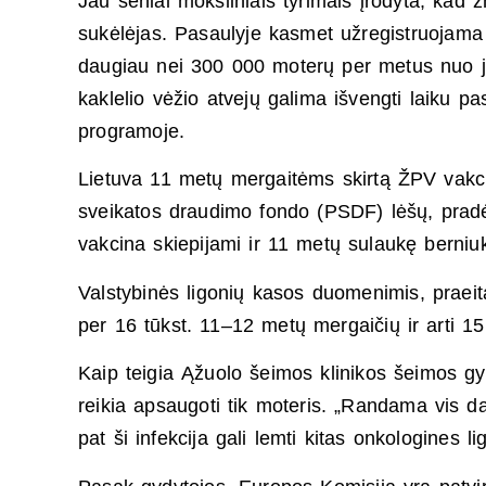
Jau seniai moksliniais tyrimais įrodyta, kad
sukėlėjas. Pasaulyje kasmet užregistruojama 
daugiau nei 300 000 moterų per metus nuo jo
kaklelio vėžio atvejų galima išvengti laiku p
programoje.
Lietuva 11 metų mergaitėms skirtą ŽPV vakc
sveikatos draudimo fondo (PSDF) lėšų, pra
vakcina skiepijami ir 11 metų sulaukę berniuk
Valstybinės ligonių kasos duomenimis, praei
per 16 tūkst. 11–12 metų mergaičių ir arti 15
Kaip teigia Ąžuolo šeimos klinikos šeimos g
reikia apsaugoti tik moteris. „Randama vis 
pat ši infekcija gali lemti kitas onkologines 