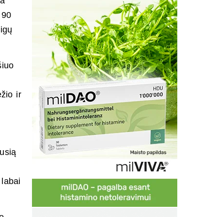
ma
 90
ligų
šiuo
žio ir
usią
labai