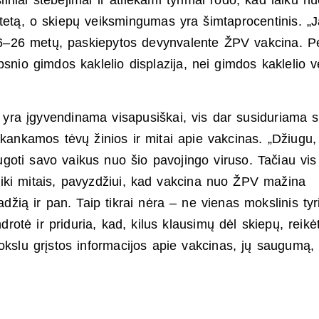
iai stebėjimai ir atliekami tyrimai rodo, kad laiku n
tetą, o skiepų veiksmingumas yra šimtaprocentinis. „
–26 metų, paskiepytos devynvalente ŽPV vakcina. Pe
psnio gimdos kaklelio displazija, nei gimdos kaklelio v
yra įgyvendinama visapusiškai, vis dar susiduriama 
akankamos tėvų žinios ir mitai apie vakcinas. „Džiugu,
oti savo vaikus nuo šio pavojingo viruso. Tačiau vis
iki mitais, pavyzdžiui, kad vakcina nuo ŽPV mažina
adžią ir pan. Taip tikrai nėra – ne vienas mokslinis ty
rotė ir priduria, kad, kilus klausimų dėl skiepų, reikė
mokslu grįstos informacijos apie vakcinas, jų saugumą,