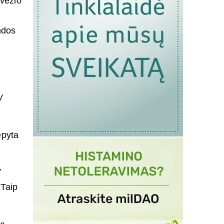
 vėžio
mdos
V
epyta
V
 Taip