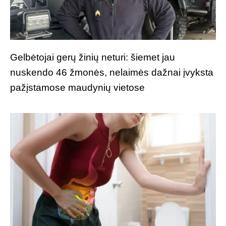
Gelbėtojai gerų žinių neturi: šiemet jau
nuskendo 46 žmonės, nelaimės dažnai įvyksta
pažįstamose maudynių vietose