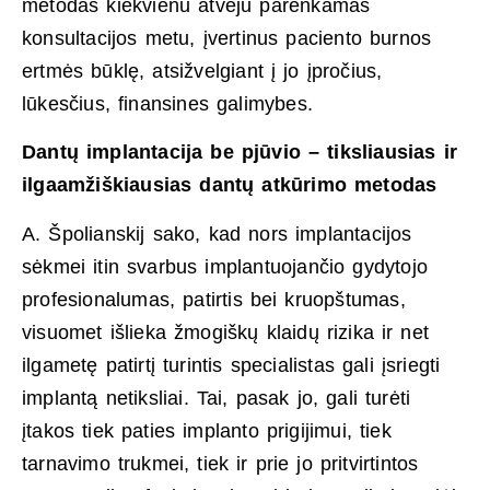
metodas kiekvienu atveju parenkamas
konsultacijos metu, įvertinus paciento burnos
ertmės būklę, atsižvelgiant į jo įpročius,
lūkesčius, finansines galimybes.
Dantų implantacija be pjūvio – tiksliausias ir
ilgaamžiškiausias dantų atkūrimo metodas
A. Špolianskij sako, kad nors implantacijos
sėkmei itin svarbus implantuojančio gydytojo
profesionalumas, patirtis bei kruopštumas,
visuomet išlieka žmogiškų klaidų rizika ir net
ilgametę patirtį turintis specialistas gali įsriegti
implantą netiksliai. Tai, pasak jo, gali turėti
įtakos tiek paties implanto prigijimui, tiek
tarnavimo trukmei, tiek ir prie jo pritvirtintos