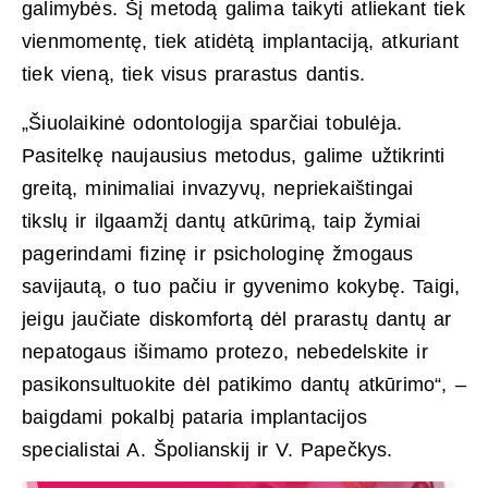
galimybės. Šį metodą galima taikyti atliekant tiek
vienmomentę, tiek atidėtą implantaciją, atkuriant
tiek vieną, tiek visus prarastus dantis.
„Šiuolaikinė odontologija sparčiai tobulėja.
Pasitelkę naujausius metodus, galime užtikrinti
greitą, minimaliai invazyvų, nepriekaištingai
tikslų ir ilgaamžį dantų atkūrimą, taip žymiai
pagerindami fizinę ir psichologinę žmogaus
savijautą, o tuo pačiu ir gyvenimo kokybę. Taigi,
jeigu jaučiate diskomfortą dėl prarastų dantų ar
nepatogaus išimamo protezo, nebedelskite ir
pasikonsultuokite dėl patikimo dantų atkūrimo“, –
baigdami pokalbį pataria implantacijos
specialistai A. Špolianskij ir V. Papečkys.