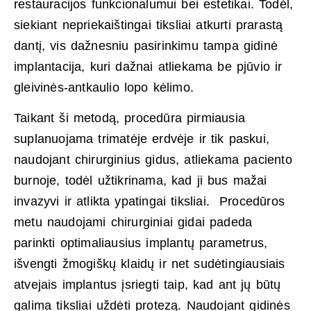
restauracijos funkcionalumui bei estetikai. Todėl,
siekiant nepriekaištingai tiksliai atkurti prarastą
dantį, vis dažnesniu pasirinkimu tampa gidinė
implantacija, kuri dažnai atliekama be pjūvio ir
gleivinės-antkaulio lopo kėlimo.
Taikant ši metodą, procedūra pirmiausia
suplanuojama trimatėje erdvėje ir tik paskui,
naudojant chirurginius gidus, atliekama paciento
burnoje, todėl užtikrinama, kad ji bus mažai
invazyvi ir atlikta ypatingai tiksliai. Procedūros
metu naudojami chirurginiai gidai padeda
parinkti optimaliausius implantų parametrus,
išvengti žmogiškų klaidų ir net sudėtingiausiais
atvejais implantus įsriegti taip, kad ant jų būtų
galima tiksliai uždėti protezą. Naudojant gidinės