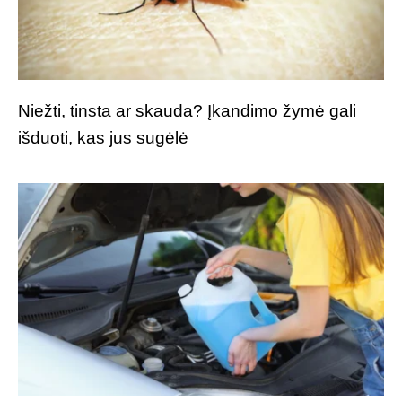
Niežti, tinsta ar skauda? Įkandimo žymė gali
išduoti, kas jus sugėlė