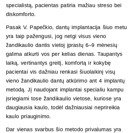
specialistą, pacientas patiria mažiau streso bei
diskomforto.
Pasak V. Papečkio, dantų implantacija šiuo metu
yra taip pažengusi, jog netgi visus vieno
žandikaulio dantis vietoj įprastų 6–9 mėnesių
galima atkurti vos per kelias dienas. Taupantys
laiką, vertinantys greitį, komfortą ir kokybę
pacientai vis dažniau renkasi šiuolaikinį visų
vieno žandikaulio dantų atkūrimo ant 4 implantų
metodą. Jį naudojant implantai specialiu kampu
įsriegiami tose žandikaulio vietose, kuriose yra
daugiausia kaulo, todėl dažniausiai neprireikia
kaulo priauginimo.
Dar vienas svarbus šio metodo privalumas yra