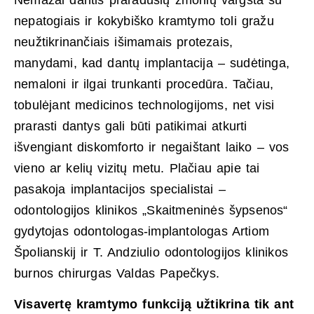
nepatogiais ir kokybiško kramtymo toli gražu
neužtikrinančiais išimamais protezais,
manydami, kad dantų implantacija – sudėtinga,
nemaloni ir ilgai trunkanti procedūra. Tačiau,
tobulėjant medicinos technologijoms, net visi
prarasti dantys gali būti patikimai atkurti
išvengiant diskomforto ir negaištant laiko – vos
vieno ar kelių vizitų metu. Plačiau apie tai
pasakoja implantacijos specialistai –
odontologijos klinikos „Skaitmeninės šypsenos“
gydytojas odontologas-implantologas Artiom
Špolianskij ir T. Andziulio odontologijos klinikos
burnos chirurgas Valdas Papečkys.
Visavertę kramtymo funkciją užtikrina tik ant