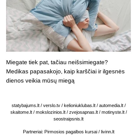
Miegate tiek pat, tačiau neišsimiegate?
Medikas papasakojo, kaip karščiai ir ilgesnės
dienos veikia mūsų miegą
statybajums.lt
/
verslo.tv
/
kelioniuklubas.lt
/
automedia.lt
/
skaitome.lt
/
mokslozinios.lt
/
zvejosapnas.lt
/
motinyste.lt
/
seostraipsnis.lt
Partneriai:
Pirmosios pagalbos kursai
/
livinn.lt