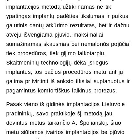
implantacijos metodą užtikrinamas ne tik
ypatingas implantų padėties tikslumas ir puikus
galutinis dantų atkūrimo rezultatas, bet ir dažnu
atveju išvengiama pjūvio, maksimaliai
sumažinamas skausmas bei nemalonūs pojūčiai
tiek procedūros, tiek gijimo laikotarpiu.
Skaitmeninių technologijų dėka įsriegus
implantus, tos pačios procedūros metu ant jų
galima pritvirtinti iš anksto tiksliai suplanuotus ir
pagamintus komfortiškus laikinus protezus.
Pasak vieno iš gidinės implantacijos Lietuvoje
pradininkų, savo praktikoje šį metodą jau
devintus metus taikančio A. Špolianskij, šiuo
metu siūlomos įvairios implantacijos be pjūvio