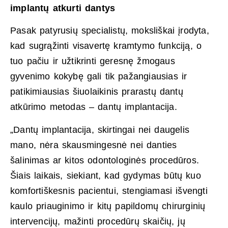
implantų atkurti dantys
Pasak patyrusių specialistų, moksliškai įrodyta,
kad sugrąžinti visavertę kramtymo funkciją, o
tuo pačiu ir užtikrinti geresnę žmogaus
gyvenimo kokybę gali tik pažangiausias ir
patikimiausias šiuolaikinis prarastų dantų
atkūrimo metodas – dantų implantacija.
„Dantų implantacija, skirtingai nei daugelis
mano, nėra skausmingesnė nei danties
šalinimas ar kitos odontologinės procedūros.
Šiais laikais, siekiant, kad gydymas būtų kuo
komfortiškesnis pacientui, stengiamasi išvengti
kaulo priauginimo ir kitų papildomų chirurginių
intervencijų, mažinti procedūrų skaičių, jų