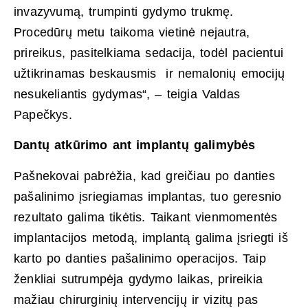
invazyvumą, trumpinti gydymo trukmę.
Procedūrų metu taikoma vietinė nejautra,
prireikus, pasitelkiama sedacija, todėl pacientui
užtikrinamas beskausmis ir nemalonių emocijų
nesukeliantis gydymas“, – teigia Valdas
Papečkys.
Dantų atkūrimo ant implantų galimybės
Pašnekovai pabrėžia, kad greičiau po danties
pašalinimo įsriegiamas implantas, tuo geresnio
rezultato galima tikėtis. Taikant vienmomentės
implantacijos metodą, implantą galima įsriegti iš
karto po danties pašalinimo operacijos. Taip
ženkliai sutrumpėja gydymo laikas, prireikia
mažiau chirurginių intervencijų ir vizitų pas