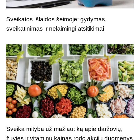
Sveikatos išlaidos šeimoje: gydymas,
sveikatinimas ir nelaimingi atsitikimai
Sveika mityba už mažiau: ką apie daržovių,
žuvies ir vitaminų kainas rodo akcijų duomenys