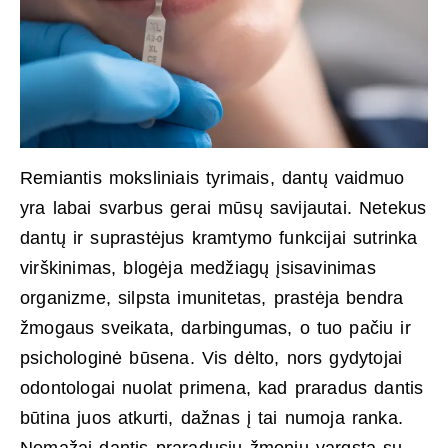
Remiantis moksliniais tyrimais, dantų vaidmuo
yra labai svarbus gerai mūsų savijautai. Netekus
dantų ir suprastėjus kramtymo funkcijai sutrinka
virškinimas, blogėja medžiagų įsisavinimas
organizme, silpsta imunitetas, prastėja bendra
žmogaus sveikata, darbingumas, o tuo pačiu ir
psichologinė būsena. Vis dėlto, nors gydytojai
odontologai nuolat primena, kad praradus dantis
būtina juos atkurti, dažnas į tai numoja ranka.
Nemažai dantis praradusių žmonių vargsta su