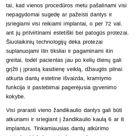
tai, kad vienos procedūros metu pašalinami visi
nepagydomai sugedę ar pažeisti dantys ir
įsriegiami visi reikiami implantai, o per 72 val.
ant jų pritvirtinami estetiški bei patogūs protezai.
Šiuolaikinių technologijų dėka protezai
suplanuojami itin tiksliai ir pagaminami itin
greitai, todėl pacientas jau po kelių dienų gali
grįžti į įprastą kasdienę veiklą, džiaugtis pilnai
atkurta dantų estetine išvaizda, kramtymo
funkcija ir pastebimai pagerėjusia gyvenimo
kokybe.
Visi prarasti vieno žandikaulio dantys gali būti
atkuriami ir sriegiant į žandikaulio kaulą 6 ar 8
implantus. Tinkamiausias dantų atkūrimo