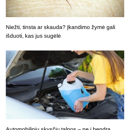
Niežti, tinsta ar skauda? Įkandimo žymė gali
išduoti, kas jus sugėlė
Automobilinių skysčių talpos – ne į bendrą