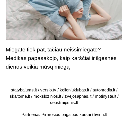
Miegate tiek pat, tačiau neišsimiegate?
Medikas papasakojo, kaip karščiai ir ilgesnės
dienos veikia mūsų miegą
statybajums.lt
/
verslo.tv
/
kelioniuklubas.lt
/
automedia.lt
/
skaitome.lt
/
mokslozinios.lt
/
zvejosapnas.lt
/
motinyste.lt
/
seostraipsnis.lt
Partneriai:
Pirmosios pagalbos kursai
/
livinn.lt