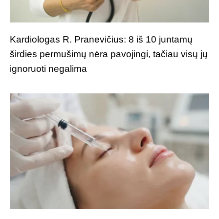
Kardiologas R. Pranevičius: 8 iš 10 juntamų
širdies permušimų nėra pavojingi, tačiau visų jų
ignoruoti negalima