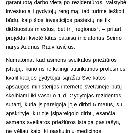
garantuotą darbo vietą po rezidentūros. Valstybė
investuoja į gydytojų rengimą, tad turime ieškoti
būdų, kaip šios investicijos pasiektų ne tik
didžiuosius miestus, bet ir į regionus“, – pritarti
projektui kvietė kitas pataisų iniciatorius Seimo
narys Audrius Radvilavičius.
Numatoma, kad asmens sveikatos priežiūros
įstaigų, kurioms reikalingi atitinkamos profesinės
kvalifikacijos gydytojai sąrašai Sveikatos
apsaugos ministerijos interneto svetainėje būtų
skelbiami iki vasario 1 d. Gydytojas rezidentas
sutartį, kuria įsipareigoja joje dirbti 5 metus, su
apskrityje, kurioje įsipareigojo dirbti, esančia
asmens sveikatos priežiūros įstaiga pasirašytų
ne vėliau kaip iki paskutinių medicinos