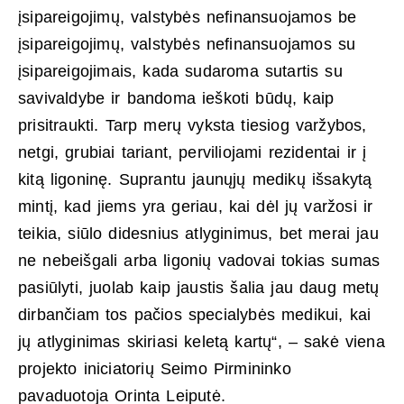
įsipareigojimų, valstybės nefinansuojamos be
įsipareigojimų, valstybės nefinansuojamos su
įsipareigojimais, kada sudaroma sutartis su
savivaldybe ir bandoma ieškoti būdų, kaip
prisitraukti. Tarp merų vyksta tiesiog varžybos,
netgi, grubiai tariant, perviliojami rezidentai ir į
kitą ligoninę. Suprantu jaunųjų medikų išsakytą
mintį, kad jiems yra geriau, kai dėl jų varžosi ir
teikia, siūlo didesnius atlyginimus, bet merai jau
ne nebeišgali arba ligonių vadovai tokias sumas
pasiūlyti, juolab kaip jaustis šalia jau daug metų
dirbančiam tos pačios specialybės medikui, kai
jų atlyginimas skiriasi keletą kartų“, – sakė viena
projekto iniciatorių Seimo Pirmininko
pavaduotoja Orinta Leiputė.