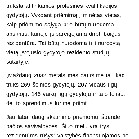
trūksta atitinkamos profesinės kvalifikacijos
gydytojų. Vykdant priėmimą į minėtas vietas,
kaip priėmimo sąlyga prie būtų nurodoma
apskritis, kurioje įsipareigojama dirbti baigus
rezidentūrą. Tai būtų nurodoma ir į nurodytą
vietą įstojusio gydytojo rezidento studijų
sutartyje.
„Maždaug 2032 metais mes patirsime tai, kad
trūks 269 šeimos gydytojų, 207 vidaus ligų
gydytojų, 146 vaikų ligų gydytojų ir taip toliau,
dėl to sprendimus turime priimti.
Jau labai daug skatinimo priemonių išbandė
pačios savivaldybės. Šiuo metu yra trys
rezidentūros rūšys: valstybės finansuojamos be