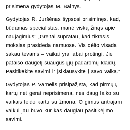
prisimena gydytojas M. Balnys.
Gydytojas R. Juršėnas šypsosi prisiminęs, kad,
būdamas specialistas, manė viską žinąs apie
naujagimius: „Greitai supratau, kad tikrasis
mokslas prasideda namuose. Vis dėlto visada
sakau tėvams – vaikai yra labai protingi. Jie
pataiso daugelį suaugusiųjų padaromų klaidų.
Pasitikėkite savimi ir įsiklausykite į savo vaiką.“
Gydytojas P. Varnelis prisipažįsta, kad pirmųjų
kartų net gerai neprisimena, nes daug laiko su
vaikais leido kartu su žmona. O gimus antrajam
vaikui jau buvo kur kas daugiau pasitikėjimo
savimi.