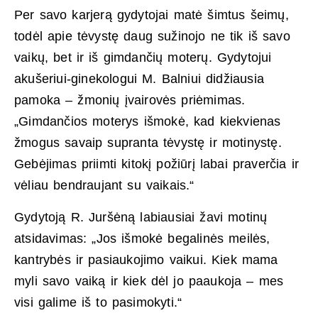
Per savo karjerą gydytojai matė šimtus šeimų,
todėl apie tėvystę daug sužinojo ne tik iš savo
vaikų, bet ir iš gimdančių moterų. Gydytojui
akušeriui-ginekologui M. Balniui didžiausia
pamoka – žmonių įvairovės priėmimas.
„Gimdančios moterys išmokė, kad kiekvienas
žmogus savaip supranta tėvystę ir motinystę.
Gebėjimas priimti kitokį požiūrį labai praverčia ir
vėliau bendraujant su vaikais.“
Gydytoją R. Juršėną labiausiai žavi motinų
atsidavimas: „Jos išmokė begalinės meilės,
kantrybės ir pasiaukojimo vaikui. Kiek mama
myli savo vaiką ir kiek dėl jo paaukoja – mes
visi galime iš to pasimokyti.“