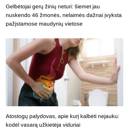
Gelbėtojai gerų žinių neturi: šiemet jau
nuskendo 46 žmonės, nelaimės dažnai įvyksta
pažįstamose maudynių vietose
Atostogų palydovas, apie kurį kalbėti nejauku:
kodėl vasarą užkietėja viduriai