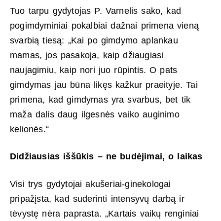
Tuo tarpu gydytojas P. Varnelis sako, kad
pogimdyminiai pokalbiai dažnai primena vieną
svarbią tiesą: „Kai po gimdymo aplankau
mamas, jos pasakoja, kaip džiaugiasi
naujagimiu, kaip nori juo rūpintis. O pats
gimdymas jau būna likęs kažkur praeityje. Tai
primena, kad gimdymas yra svarbus, bet tik
maža dalis daug ilgesnės vaiko auginimo
kelionės.“
Didžiausias iššūkis – ne budėjimai, o laikas
Visi trys gydytojai akušeriai-ginekologai
pripažįsta, kad suderinti intensyvų darbą ir
tėvystę nėra paprasta. „Kartais vaikų renginiai