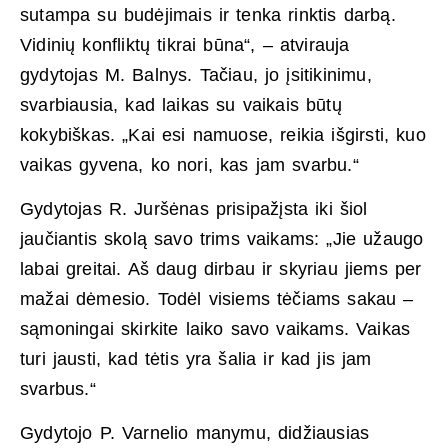
sutampa su budėjimais ir tenka rinktis darbą.
Vidinių konfliktų tikrai būna“, – atvirauja
gydytojas M. Balnys. Tačiau, jo įsitikinimu,
svarbiausia, kad laikas su vaikais būtų
kokybiškas. „Kai esi namuose, reikia išgirsti, kuo
vaikas gyvena, ko nori, kas jam svarbu.“
Gydytojas R. Juršėnas prisipažįsta iki šiol
jaučiantis skolą savo trims vaikams: „Jie užaugo
labai greitai. Aš daug dirbau ir skyriau jiems per
mažai dėmesio. Todėl visiems tėčiams sakau –
sąmoningai skirkite laiko savo vaikams. Vaikas
turi jausti, kad tėtis yra šalia ir kad jis jam
svarbus.“
Gydytojo P. Varnelio manymu, didžiausias