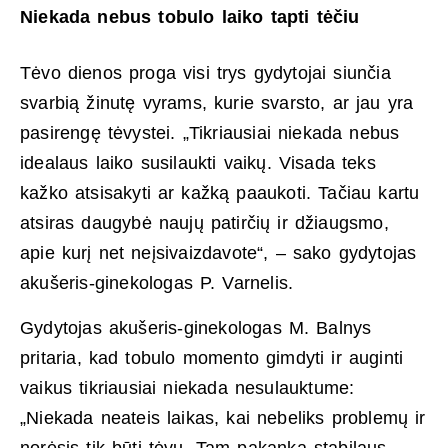
Niekada nebus tobulo laiko tapti tėčiu
Tėvo dienos proga visi trys gydytojai siunčia
svarbią žinutę vyrams, kurie svarsto, ar jau yra
pasirengę tėvystei. „Tikriausiai niekada nebus
idealaus laiko susilaukti vaikų. Visada teks
kažko atsisakyti ar kažką paaukoti. Tačiau kartu
atsiras daugybė naujų patirčių ir džiaugsmo,
apie kurį net neįsivaizdavote“, – sako gydytojas
akušeris-ginekologas P. Varnelis.
Gydytojas akušeris-ginekologas M. Balnys
pritaria, kad tobulo momento gimdyti ir auginti
vaikus tikriausiai niekada nesulauktume:
„Niekada neateis laikas, kai nebeliks problemų ir
norėsis tik būti tėvu. Tam pakanka stabilaus