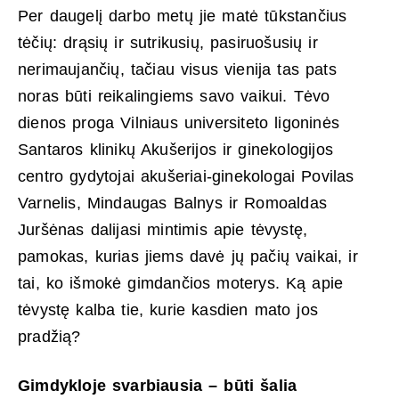
Per daugelį darbo metų jie matė tūkstančius
tėčių: drąsių ir sutrikusių, pasiruošusių ir
nerimaujančių, tačiau visus vienija tas pats
noras būti reikalingiems savo vaikui. Tėvo
dienos proga Vilniaus universiteto ligoninės
Santaros klinikų Akušerijos ir ginekologijos
centro gydytojai akušeriai-ginekologai Povilas
Varnelis, Mindaugas Balnys ir Romoaldas
Juršėnas dalijasi mintimis apie tėvystę,
pamokas, kurias jiems davė jų pačių vaikai, ir
tai, ko išmokė gimdančios moterys. Ką apie
tėvystę kalba tie, kurie kasdien mato jos
pradžią?
Gimdykloje svarbiausia – būti šalia