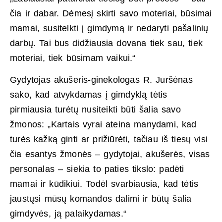
čia ir dabar. Dėmesį skirti savo moteriai, būsimai
mamai, susitelkti į gimdymą ir nedaryti pašalinių
darbų. Tai bus didžiausia dovana tiek sau, tiek
moteriai, tiek būsimam vaikui.“
Gydytojas akušeris-ginekologas R. Juršėnas
sako, kad atvykdamas į gimdyklą tėtis
pirmiausia turėtų nusiteikti būti šalia savo
žmonos: „Kartais vyrai ateina manydami, kad
turės kažką ginti ar prižiūrėti, tačiau iš tiesų visi
čia esantys žmonės – gydytojai, akušerės, visas
personalas – siekia to paties tikslo: padėti
mamai ir kūdikiui. Todėl svarbiausia, kad tėtis
jaustųsi mūsų komandos dalimi ir būtų šalia
gimdyvės, ją palaikydamas.“