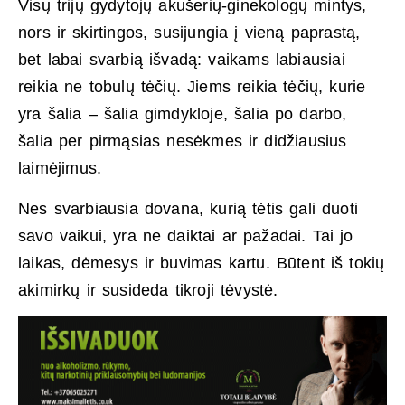
Visų trijų gydytojų akušerių-ginekologų mintys,
nors ir skirtingos, susijungia į vieną paprastą,
bet labai svarbią išvadą: vaikams labiausiai
reikia ne tobulų tėčių. Jiems reikia tėčių, kurie
yra šalia – šalia gimdykloje, šalia po darbo,
šalia per pirmąsias nesėkmes ir didžiausius
laimėjimus.
Nes svarbiausia dovana, kurią tėtis gali duoti
savo vaikui, yra ne daiktai ar pažadai. Tai jo
laikas, dėmesys ir buvimas kartu. Būtent iš tokių
akimirkų ir susideda tikroji tėvystė.