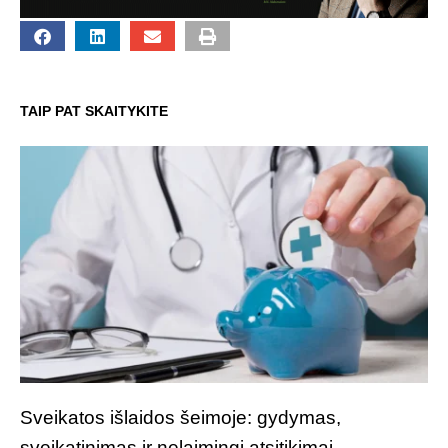
TAIP PAT SKAITYKITE
Sveikatos išlaidos šeimoje: gydymas,
sveikatinimas ir nelaimingi atsitikimai