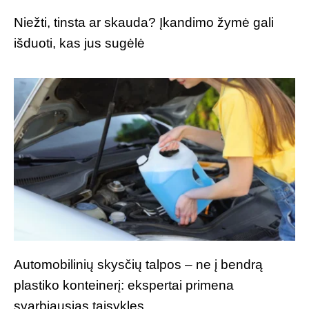
Niežti, tinsta ar skauda? Įkandimo žymė gali
išduoti, kas jus sugėlė
Automobilinių skysčių talpos – ne į bendrą
plastiko konteinerį: ekspertai primena
svarbiausias taisykles