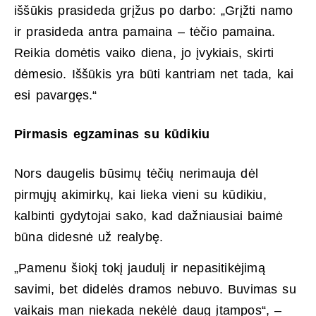
iššūkis prasideda grįžus po darbo: „Grįžti namo
ir prasideda antra pamaina – tėčio pamaina.
Reikia domėtis vaiko diena, jo įvykiais, skirti
dėmesio. Iššūkis yra būti kantriam net tada, kai
esi pavargęs.“
Pirmasis egzaminas su kūdikiu
Nors daugelis būsimų tėčių nerimauja dėl
pirmųjų akimirkų, kai lieka vieni su kūdikiu,
kalbinti gydytojai sako, kad dažniausiai baimė
būna didesnė už realybę.
„Pamenu šiokį tokį jaudulį ir nepasitikėjimą
savimi, bet didelės dramos nebuvo. Buvimas su
vaikais man niekada nekėlė daug įtampos“, –