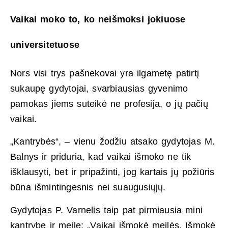
Vaikai moko to, ko neišmoksi jokiuose
universitetuose
Nors visi trys pašnekovai yra ilgametę patirtį
sukaupę gydytojai, svarbiausias gyvenimo
pamokas jiems suteikė ne profesija, o jų pačių
vaikai.
„Kantrybės“, – vienu žodžiu atsako gydytojas M.
Balnys ir priduria, kad vaikai išmoko ne tik
išklausyti, bet ir pripažinti, jog kartais jų požiūris
būna išmintingesnis nei suaugusiųjų.
Gydytojas P. Varnelis taip pat pirmiausia mini
kantrybę ir meilę: „Vaikai išmokė meilės. Išmokė