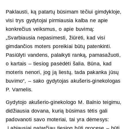
Paklausti, ką patartų būsimam tėčiui gimdykloje,
visi trys gydytojai pirmiausia kalba ne apie
konkrečius veiksmus, o apie buvimą:
„Svarbiausia nepasimesti, žiūrėti, kad visi
gimdančios moters poreikiai būtų patenkinti.
Pasiūlyti vandens, palaikyti ranką, pamasažuoti,
o kartais – tiesiog pasėdėti šalia. Būna, kad
moteris nenori, jog ją liestų, tada pakanka jūsų
buvimo“, – sako gydytojas akušeris-ginekologas
P. Varnelis.
Gydytojo akušerio-ginekologo M. Balnio teigimu,
didžiausia dovana, kurią būsimas tėtis gali
padovanoti savo moteriai, tai yra dėmesys:
„Labiausiai patarčiau tiesiog būti procese – būti