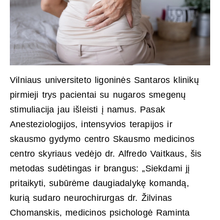
Vilniaus universiteto ligoninės Santaros klinikų
pirmieji trys pacientai su nugaros smegenų
stimuliacija
jau išleisti į namus. Pasak
Anesteziologijos, intensyvios terapijos ir
skausmo gydymo centro Skausmo medicinos
centro skyriaus vedėjo dr. Alfredo Vaitkaus, šis
metodas sudėtingas ir brangus: „Siekdami jį
pritaikyti, subūrėme daugiadalykę komandą,
kurią sudaro neurochirurgas dr. Žilvinas
Chomanskis, medicinos psichologė Raminta