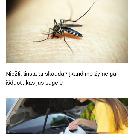
Niežti, tinsta ar skauda? Įkandimo žymė gali
išduoti, kas jus sugėlė