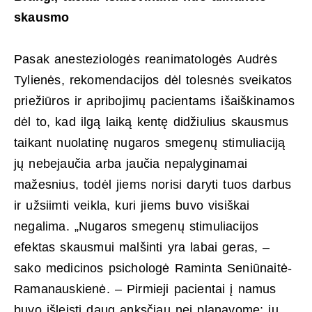
skausmo
Pasak anesteziologės reanimatologės Audrės
Tylienės, rekomendacijos dėl tolesnės sveikatos
priežiūros ir apribojimų pacientams išaiškinamos
dėl to, kad ilgą laiką kentę didžiulius skausmus
taikant nuolatinę nugaros smegenų stimuliaciją
jų nebejaučia arba jaučia nepalyginamai
mažesnius, todėl jiems norisi daryti tuos darbus
ir užsiimti veikla, kuri jiems buvo visiškai
negalima. „Nugaros smegenų stimuliacijos
efektas skausmui malšinti yra labai geras, –
sako medicinos psichologė Raminta Seniūnaitė-
Ramanauskienė. – Pirmieji pacientai į namus
buvo išleisti daug anksčiau nei planavome: jų