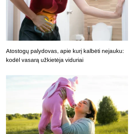
Atostogų palydovas, apie kurį kalbėti nejauku:
kodėl vasarą užkietėja viduriai