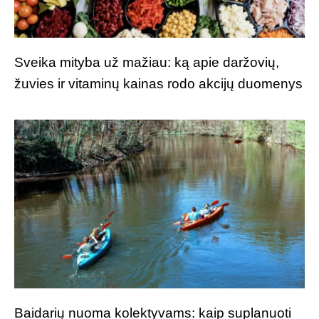
Sveika mityba už mažiau: ką apie daržovių,
žuvies ir vitaminų kainas rodo akcijų duomenys
Baidarių nuoma kolektyvams: kaip suplanuoti