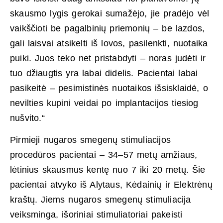
skausmo lygis gerokai sumažėjo, jie pradėjo vėl
vaikščioti be pagalbinių priemonių – be lazdos,
gali laisvai atsikelti iš lovos, pasilenkti, nuotaika
puiki. Juos teko net pristabdyti – noras judėti ir
tuo džiaugtis yra labai didelis. Pacientai labai
pasikeitė – pesimistinės nuotaikos išsisklaidė, o
nevilties kupini veidai po implantacijos tiesiog
nušvito.“
Pirmieji nugaros smegenų stimuliacijos
procedūros pacientai – 34–57 metų amžiaus,
lėtinius skausmus kentę nuo 7 iki 20 metų. Šie
pacientai atvyko iš Alytaus, Kėdainių ir Elektrėnų
kraštų. Jiems nugaros smegenų stimuliacija
veiksminga, išoriniai stimuliatoriai pakeisti