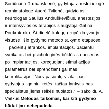
Seniūnaitė-Ramauskienė, gydytoja anesteziologė
reanimatologė Audrė Tylienė, gydytojas
neurologas Saulius Andruškevičius, anestezijos
ir intensyviosios terapijos slaugytoja Galina
Ponkratenko. Ši didelė kolegų grupė dalyvauja
visuose šio gydymo metodo taikymo etapuose
– pacientų atrankos, implantacijos, pacientų
sveikatos bei psichologinės būklės stebėsenos
po implantacijos, koreguojant stimuliacijos
parametrus bei sprendžiant galimas
komplikacijas. Nors pacientų vizitai pas
gydytojus ilgainiui retės, tačiau lankytis pas
specialistus jiems reikės nuolatos,“ – sako dr. A.
Vaitkus.
Metodas taikomas, kai kiti gydymo
būdai jau nebepadeda