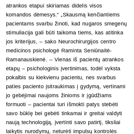
atrankos etapui skiriamas didelis visos
komandos dėmesys.“ „Skausmą kenčiantiems
pacientams svarbu žinoti, kad nugaros smegenų
stimuliacija gali būti taikoma tiems, kas atitinka
jos kriterijus, – sako Neurochirurgijos centro
medicinos psichologė Raminta Seniūnaitė-
Ramanauskienė. – Vienas iš pacientų atrankos
etapų – psichologinis įvertinimas, todėl vyksta
pokalbis su kiekvienu pacientu, nes svarbus
paties paciento įsitraukimas į gydymą, vertinami
jo gebėjimai naujoms žinioms ir įgūdžiams
formuoti – pacientai turi išmokti patys stebėti
savo būklę bei gebėti tinkamai ir greitai valdyti
naują technologiją, įvertinti savo patirtį, tiksliai
laikytis nurodymų, neturėti impulsų kontrolės