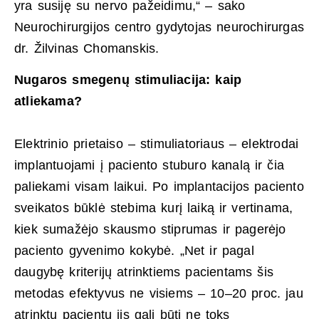
yra susiję su nervo pažeidimu,“ – sako
Neurochirurgijos centro gydytojas neurochirurgas
dr. Žilvinas Chomanskis.
Nugaros smegenų stimuliacija: kaip
atliekama?
Elektrinio prietaiso – stimuliatoriaus – elektrodai
implantuojami į paciento stuburo kanalą ir čia
paliekami visam laikui. Po implantacijos paciento
sveikatos būklė stebima kurį laiką ir vertinama,
kiek sumažėjo skausmo stiprumas ir pagerėjo
paciento gyvenimo kokybė. „Net ir pagal
daugybę kriterijų atrinktiems pacientams šis
metodas efektyvus ne visiems – 10–20 proc. jau
atrinktų pacientų jis gali būti ne toks