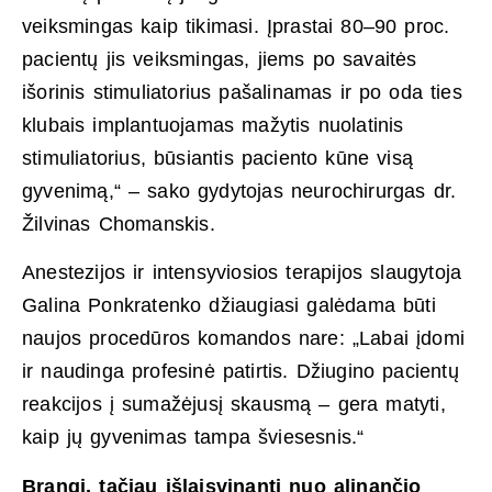
veiksmingas kaip tikimasi. Įprastai 80–90 proc.
pacientų jis veiksmingas, jiems po savaitės
išorinis stimuliatorius pašalinamas ir po oda ties
klubais implantuojamas mažytis nuolatinis
stimuliatorius, būsiantis paciento kūne visą
gyvenimą,“ – sako gydytojas neurochirurgas dr.
Žilvinas Chomanskis.
Anestezijos ir intensyviosios terapijos slaugytoja
Galina Ponkratenko džiaugiasi galėdama būti
naujos procedūros komandos nare: „Labai įdomi
ir naudinga profesinė patirtis. Džiugino pacientų
reakcijos į sumažėjusį skausmą – gera matyti,
kaip jų gyvenimas tampa šviesesnis.“
Brangi, tačiau išlaisvinanti nuo alinančio