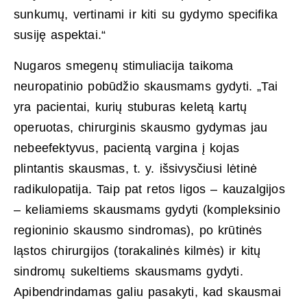
sunkumų, vertinami ir kiti su gydymo specifika
susiję aspektai.“
Nugaros smegenų stimuliacija taikoma
neuropatinio pobūdžio skausmams gydyti. „Tai
yra pacientai, kurių stuburas keletą kartų
operuotas, chirurginis skausmo gydymas jau
nebeefektyvus, pacientą vargina į kojas
plintantis skausmas, t. y. išsivysčiusi lėtinė
radikulopatija. Taip pat retos ligos – kauzalgijos
– keliamiems skausmams gydyti (kompleksinio
regioninio skausmo sindromas), po krūtinės
ląstos chirurgijos (torakalinės kilmės) ir kitų
sindromų sukeltiems skausmams gydyti.
Apibendrindamas galiu pasakyti, kad skausmai