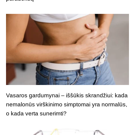
Vasaros gardumynai – iššūkis skrandžiui: kada
nemalonūs virškinimo simptomai yra normalūs,
o kada verta sunerimti?