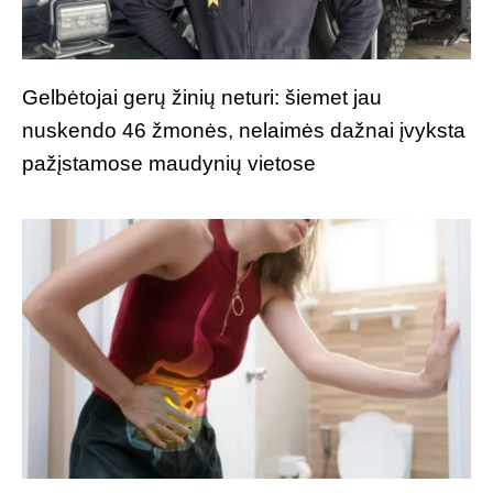
Gelbėtojai gerų žinių neturi: šiemet jau
nuskendo 46 žmonės, nelaimės dažnai įvyksta
pažįstamose maudynių vietose