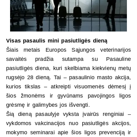
Visas pasaulis mini pasiutligės dieną
Šiais metais Europos Sąjungos veterinarijos
savaitės pradžia sutampa su Pasauline
pasiutligės diena, kuri skelbiama kiekvienų metų
rugsėjo 28 dieną. Tai – pasaulinio masto akcija,
kurios tikslas – atkreipti visuomenės dėmesį į
šios žmonėms ir gyvūnams pavojingos ligos
grėsmę ir galimybes jos išvengti.
Šią dieną pasaulyje vyksta įvairūs renginiai –
vykdomos vakcinacijos nuo pasiutligės akcijos,
mokymo seminarai apie šios ligos prevenciją ir