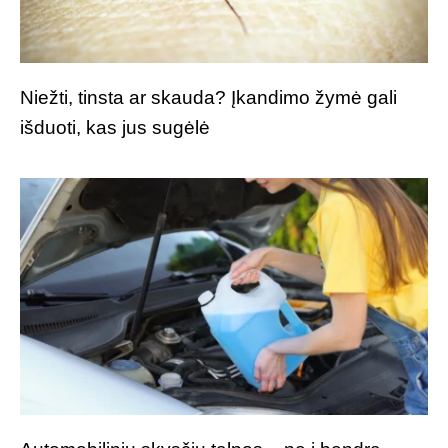
Niežti, tinsta ar skauda? Įkandimo žymė gali
išduoti, kas jus sugėlė