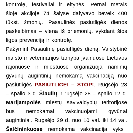
kontrolę, festivaliai ir eitynės. Pernai metais
šioje akcijoje 74 šalyse dalyvavo beveik 400
tūkst. žmonių. Pasaulinės pasiutligės dienos
paskelbimas – viena iš priemonių, vykdant šios
ligos prevenciją ir kontrolę.
Pažymint Pasaulinę pasiutligės dieną, Valstybinė
maisto ir veterinarijos tarnyba įvairiuose Lietuvos
rajonuose ir miestuose organizuoja naminių
gyvūnų augintinių nemokamą vakcinaciją nuo
pasiutligės
PASIUTLIGEI – STOP!
.
Rugsėjo 28
– spalio 3 d.
Šiaulių
ir r
ugsėjo 28 – spalio 12 d.
Marijampolės
miestų savivaldybių teritorijose
bus nemokamai vakcinuojami gyvūnai
augintiniai.
Rugsėjo 29 d. nuo 10 val. iki 14 val.
Šalčininkuose
nemokama vakcinacija vyks