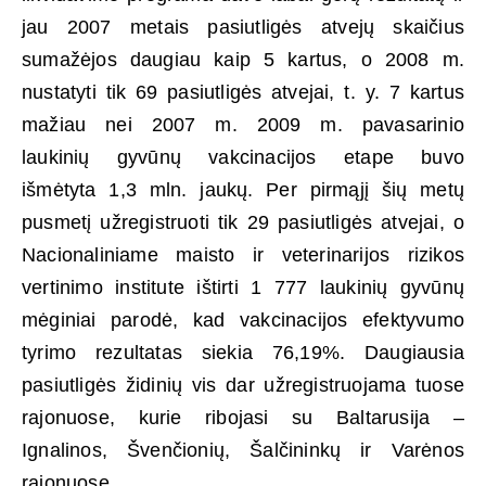
jau 2007 metais pasiutligės atvejų skaičius
sumažėjos daugiau kaip 5 kartus, o 2008 m.
nustatyti tik 69 pasiutligės atvejai, t. y. 7 kartus
mažiau nei 2007 m. 2009 m. pavasarinio
laukinių gyvūnų vakcinacijos etape buvo
išmėtyta 1,3 mln. jaukų. Per pirmąjį šių metų
pusmetį užregistruoti tik 29 pasiutligės atvejai, o
Nacionaliniame maisto ir veterinarijos rizikos
vertinimo institute ištirti 1 777 laukinių gyvūnų
mėginiai parodė, kad vakcinacijos efektyvumo
tyrimo rezultatas siekia 76,19%. Daugiausia
pasiutligės židinių vis dar užregistruojama tuose
rajonuose, kurie ribojasi su Baltarusija –
Ignalinos, Švenčionių, Šalčininkų ir Varėnos
rajonuose.