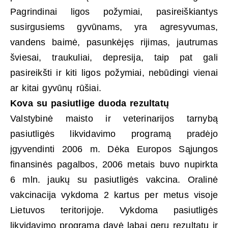
Pagrindinai ligos požymiai, pasireiškiantys
susirgusiems gyvūnams, yra agresyvumas,
vandens baimė, pasunkėjęs rijimas, jautrumas
šviesai, traukuliai, depresija, taip pat gali
pasireikšti ir kiti ligos požymiai, nebūdingi vienai
ar kitai gyvūnų rūšiai.
Kova su pasiutlige duoda rezultatų
Valstybinė maisto ir veterinarijos tarnybą
pasiutligės likvidavimo programą pradėjo
įgyvendinti 2006 m. Dėka Europos Sąjungos
finansinės pagalbos, 2006 metais buvo nupirkta
6 mln. jaukų su pasiutligės vakcina. Oralinė
vakcinacija vykdoma 2 kartus per metus visoje
Lietuvos teritorijoje. Vykdoma pasiutligės
likvidavimo programa davė labai gerų rezultatų ir