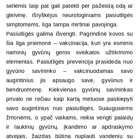
seilėmis taip pat gali patekti per pažeistą odą ar
gleivinę. Išryškėjus neurologiniams pasiutligės
simptomams, liga tampa mirtinai pavojinga.
Pasiutligės galima išvengti. Pagrindinė kovos su
šia liga priemonė – vakcinacija, kuri yra esminis
naminių gyvūnų geros sveikatos užtikrinimo
elementas. Pasiutligės prevencija prasideda nuo
gyvūno savininko – vakcinuodamas savo
augintinius jis apsaugo save, gyvūnus ir
bendruomenę. Kiekvienas gyvūnų savininkas
privalo ne rečiau kaip kartą metuose paskiepyti
savo augintinius nuo pasiutligės. Suaugusiems
žmonėms, o ypač vaikams, reikia vengti palaidų
ir laukinių gyvūnų. Įkandimo ar apdraskymo
atvejais, žaizdas būtina nuplauti vandeniu su