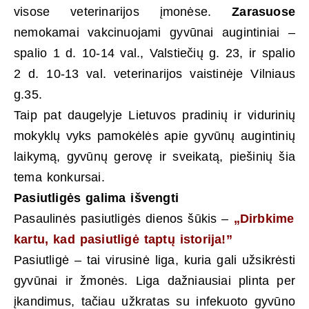
visose veterinarijos įmonėse.
Zarasuose
nemokamai vakcinuojami gyvūnai augintiniai –
spalio 1 d. 10-14 val., Valstiečių g. 23, ir spalio
2 d. 10-13 val. veterinarijos vaistinėje Vilniaus
g.35.
Taip pat daugelyje Lietuvos pradinių ir vidurinių
mokyklų vyks pamokėlės apie gyvūnų augintinių
laikymą, gyvūnų gerovę ir sveikatą, piešinių šia
tema konkursai.
Pasiutligės galima išvengti
Pasaulinės pasiutligės dienos šūkis –
„Dirbkime
kartu, kad pasiutligė taptų istorija!”
Pasiutligė – tai virusinė liga, kuria gali užsikrėsti
gyvūnai ir žmonės. Liga dažniausiai plinta per
įkandimus, tačiau užkratas su infekuoto gyvūno