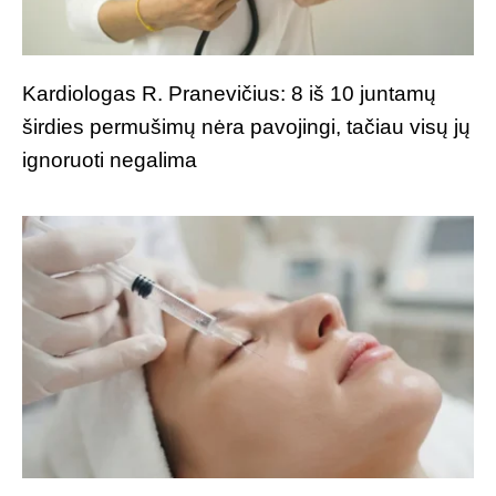
Kardiologas R. Pranevičius: 8 iš 10 juntamų
širdies permušimų nėra pavojingi, tačiau visų jų
ignoruoti negalima