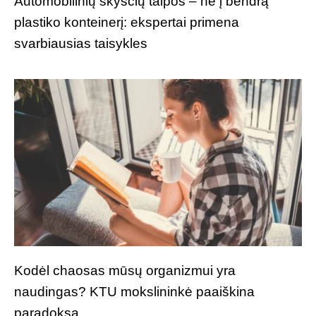
Automobilinių skysčių talpos – ne į bendrą
plastiko konteinerį: ekspertai primena
svarbiausias taisykles
Kodėl chaosas mūsų organizmui yra
naudingas? KTU mokslininkė paaiškina
paradoksą