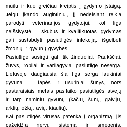
muilu ir kuo greičiau kreiptis į gydymo įstaigą.
Jeigu įkando augintiniui, jį nedelsiant reikia
parodyti veterinarijos gydytojui, kol liga
neišsivystė – skubus ir kvalifikuotas gydymas
gali sustabdyti pasiutligės infekciją, išgelbėti
žmonių ir gyvūnų gyvybes.
Pasiutlige susirgti gali tik žinduoliai. Paukščiai,
žuvys, ropliai ir varliagyviai pasiutlige neserga.
Lietuvoje daugiausia šia liga serga laukiniai
gyvūnai – lapės ir usūriniai šunys, nors
pastaraisiais metais pasitaiko pasiutligės atvejų
ir tarp naminių gyvūnų (kačių, šunų, galvijų,
arklių, ožkų, avių, kiaulių).
Kai pasiutligės virusas patenka į organizmą, jis
pažeidžia nervų sistema ir smegenis.