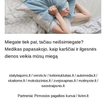
Miegate tiek pat, tačiau neišsimiegate?
Medikas papasakojo, kaip karščiai ir ilgesnės
dienos veikia mūsų miegą
statybajums.lt
/
verslo.tv
/
kelioniuklubas.lt
/
automedia.lt
/
skaitome.lt
/
mokslozinios.lt
/
zvejosapnas.lt
/
motinyste.lt
/
seostraipsnis.lt
Partneriai:
Pirmosios pagalbos kursai
/
livinn.lt