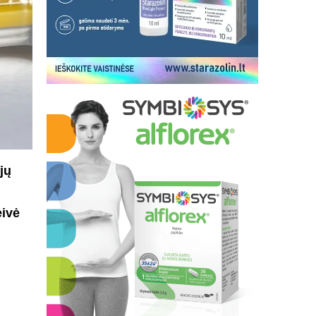
jų
eivė
a