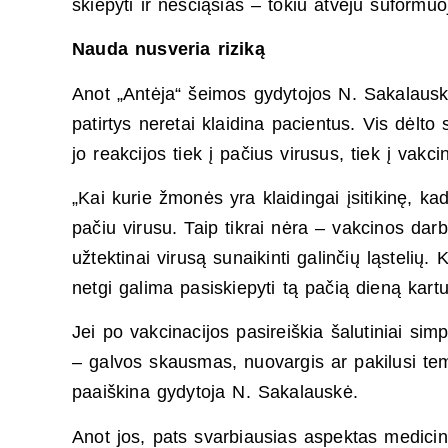
skiepyti ir nėščiąsias – tokiu atveju suform
Nauda nusveria riziką
Anot „Antėja“ šeimos gydytojos N. Sakalausk
patirtys neretai klaidina pacientus. Vis dėlto
jo reakcijos tiek į pačius virusus, tiek į vakcin
„Kai kurie žmonės yra klaidingai įsitikinę, k
pačiu virusu. Taip tikrai nėra – vakcinos da
užtektinai virusą sunaikinti galinčių ląstelių.
netgi galima pasiskiepyti tą pačią dieną kart
Jei po vakcinacijos pasireiškia šalutiniai sim
– galvos skausmas, nuovargis ar pakilusi tem
paaiškina gydytoja N. Sakalauskė.
Anot jos, pats svarbiausias aspektas medicino