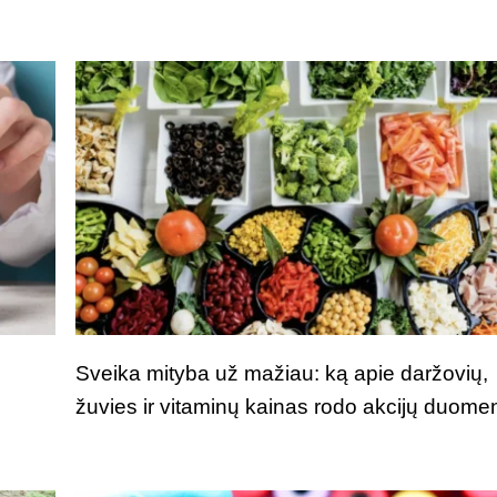
Sveika mityba už mažiau: ką apie daržovių,
žuvies ir vitaminų kainas rodo akcijų duome