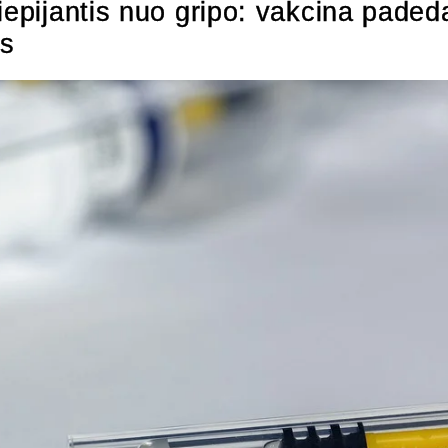
iepijantis nuo gripo: vakcina paded
us