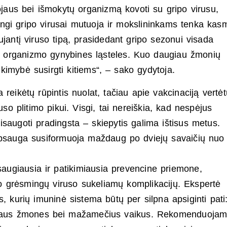
jaus bei išmokytų organizmą kovoti su gripo virusu,
gi gripo virusai mutuoja ir mokslininkams tenka kas
ujantį viruso tipą, prasidedant gripo sezonui visada
ti organizmo gynybines ląsteles. Kuo daugiau žmonių
kimybė susirgti kitiems“, – sako gydytoja.
reikėtų rūpintis nuolat, tačiau apie vakcinaciją vertėt
uso plitimo pikui. Visgi, tai nereiškia, kad nespėjus
sisaugoti pradingsta – skiepytis galima ištisus metus.
apsauga susiformuoja maždaug po dviejų savaičių nuo
augiausia ir patikimiausia prevencine priemone,
uo grėsmingų viruso sukeliamų komplikacijų. Ekspertė
s, kurių imuninė sistema būtų per silpna apsiginti pati
amžiaus žmones bei mažamečius vaikus. Rekomenduoja