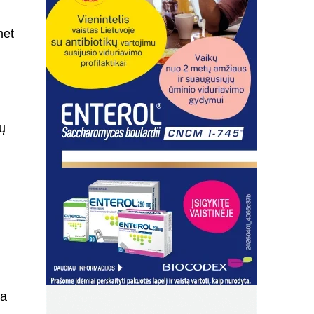
met
ų
:
ma