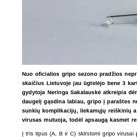
Nuo oficialios gripo sezono pradžios nepra
skaičius Lietuvoje jau ūgtelėjo bene 3 kar
gydytoja Neringa Sakalauskė atkreipia dė
daugelį gąsdina labiau, gripo į paraštes nu
sunkių komplikacijų, liekamųjų reiškinių a
virusas mutuoja, todėl apsaugą kasmet re
Į tris tipus (A, B ir C) skirstomi gripo virusa