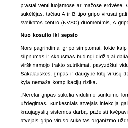
prastai ventiliuojamose ar mažose erdvėse. 
sukėlėjas, tačiau A ir B tipo gripo virusai g
sveikatos centro (NVSC) duomenimis, A gripo
Nuo kosulio iki sepsio
Nors pagrindiniai gripo simptomai, tokie ka
silpnumas ir skausmas būdingi didžiajai dalia
virškinamojo trakto sutrikimai, pavyzdžiui v
Sakalauskės, gripas ir daugybė kitų virusų da
kyla nemaža komplikacijų rizika.
„Neretai gripas sukelia vidutinio sunkumo for
uždegimas. Sunkesniais atvejais infekcija gali
kraujagyslių sistemos darbą, pažeisti kvėpav
atvejais gripo viruso sukeltas organizmo užd