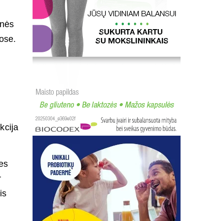
enės
uose.
kcija
es
r
is