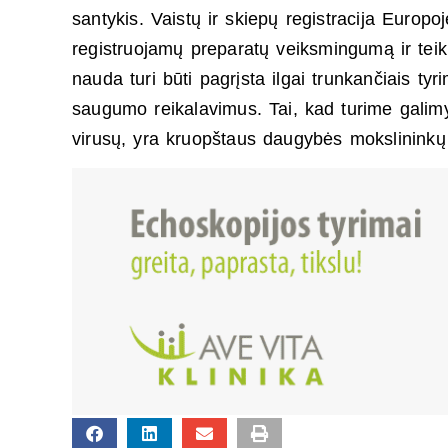
santykis. Vaistų ir skiepų registracija Europ
registruojamų preparatų veiksmingumą ir tei
nauda turi būti pagrįsta ilgai trunkančiais tyrim
saugumo reikalavimus. Tai, kad turime galim
virusų, yra kruopštaus daugybės mokslinink