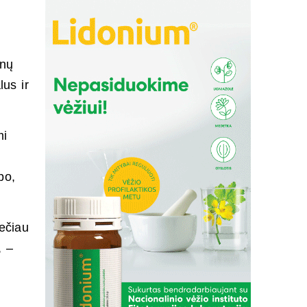
enų
lus ir
mi
po,
rečiau
, –