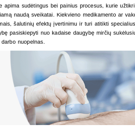
oje apima sudėtingus bei painius procesus, kurie užtikr
kiamą naudą sveikatai. Kiekvieno medikamento ar vak
ais, šalutinių efektų įvertinimu ir turi atitikti specialiu
ybę pasiskiepyti nuo kadaise daugybę mirčių sukėlusi
ų darbo nuopelnas.