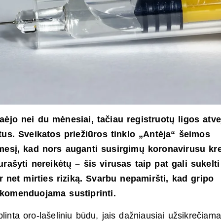
ėjo nei du mėnesiai, tačiau registruotų ligos atve
tus. Sveikatos priežiūros tinklo „Antėja“ šeimos
mesį, kad nors auganti susirgimų koronavirusu kr
rašyti nereikėtų – šis virusas taip pat gali sukelti
r net mirties riziką. Svarbu nepamiršti, kad gripo
komenduojama sustiprinti.
i plinta oro-lašeliniu būdu, jais dažniausiai užsikrečiam