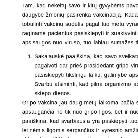
Tam, kad nekeltų savo ir kitų gyvybėms pavo
daugybė žmonių pasirenka vakcinaciją. Kadan
tobulinti vakcinų sudėtis pagal tuo metu vyra
raginame pacientus pasiskiepyti ir suaktyvin
apsisaugos nuo viruso, tuo labiau sumažės ti
Sakalauskė paaiškina, kad savo sveikata 
pagalvoti dar prieš prasidedant gripo vir
pasiskiepyti tikslingu laiku, galimybė ap
Svarbu atsiminti, kad pilna organizmo 
skiepo dienos.
Gripo vakcina jau daug metų laikoma pačia s
apsaugančia ne tik nuo gripo ligos, bet ir n
paaiškina, kad svarbiausia yra paskiepyti tuo
lėtinėmis ligomis sergančius ir vyresnio 