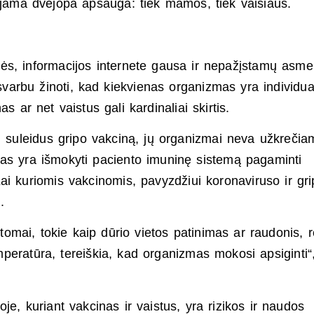
uojama dvejopa apsauga: tiek mamos, tiek vaisiaus.
ės, informacijos internete gausa ir nepažįstamų asm
 svarbu žinoti, kad kiekvienas organizmas yra individua
as ar net vaistus gali kardinaliai skirtis.
ad suleidus gripo vakciną, jų organizmai neva užkrečia
rbas yra išmokyti paciento imuninę sistemą pagaminti
 Kai kuriomis vakcinomis, pavyzdžiui koronaviruso ir gri
u.
ptomai, tokie kaip dūrio vietos patinimas ar raudonis, 
peratūra, tereiškia, kad organizmas mokosi apsiginti“
je, kuriant vakcinas ir vaistus, yra rizikos ir naudos