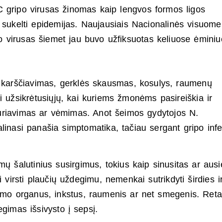
C gripo virusas žinomas kaip lengvos formos ligos
ali sukelti epidemijas. Naujausiais Nacionalinės visuom
 virusas šiemet jau buvo užfiksuotas keliuose ėmini
ip karščiavimas, gerklės skausmas, kosulys, raumenų
i užsikrėtusiųjų, kai kuriems žmonėms pasireiškia ir
iduriavimas ar vėmimas. Anot šeimos gydytojos N.
linasi panašia simptomatika, tačiau sergant gripo infe
mų šalutinius susirgimus, tokius kaip sinusitas ar ausi
 virsti plaučių uždegimu, nemenkai sutrikdyti širdies i
imo organus, inkstus, raumenis ar net smegenis. Reta
egimas išsivysto į sepsį.