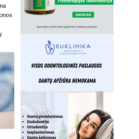
ina
cinos
s
ų