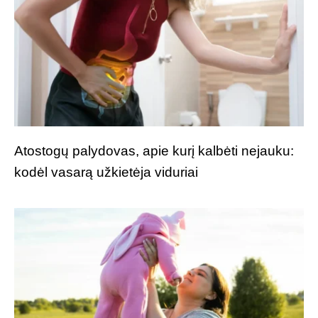
Atostogų palydovas, apie kurį kalbėti nejauku:
kodėl vasarą užkietėja viduriai