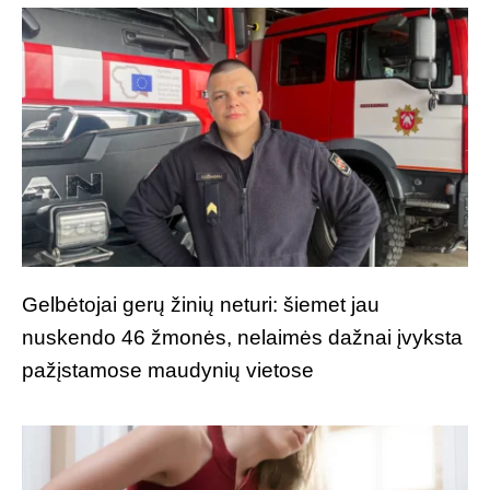
Gelbėtojai gerų žinių neturi: šiemet jau
nuskendo 46 žmonės, nelaimės dažnai įvyksta
pažįstamose maudynių vietose