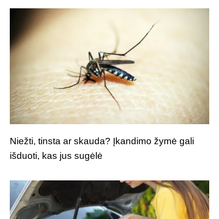
Niežti, tinsta ar skauda? Įkandimo žymė gali
išduoti, kas jus sugėlė