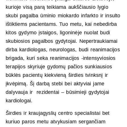
kurioje visą parą teikiama aukščiausio lygio
skubi pagalba ūminio miokardo infarkto ir insulto
ištiktiems pacientams. Tuo metu, kai nebedirba
kitos gydymo įstaigos, ligoninėje nuolat budi
skubiosios pagalbos gydytojai. Nepertraukiamai
dirba kardiologas, neurologas, budi reanimacijos
brigada, kuri seka reanimacijos -intensyviosios
terapijos skyriuje gydomų pačios sunkiausios
būklės pacientų kiekvieną širdies tvinksnį ir
įkvėpimą. Šį darbą stebi bei aktyviai jame
dalyvauja ir rezidentai – būsimieji gydytojai
kardiologai.
Širdies ir kraujagyslių centro specialistai bet
kuriuo paros metu atvykusiam sergančiam