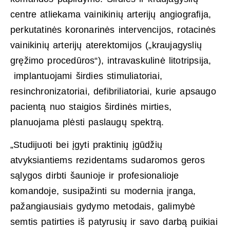
centre atliekama vainikinių arterijų angiografija,
perkutatinės koronarinės intervencijos, rotacinės
vainikinių arterijų aterektomijos („kraujagyslių
gręžimo procedūros“), intravaskulinė litotripsija,
implantuojami širdies stimuliatoriai,
resinchronizatoriai, defibriliatoriai, kurie apsaugo
pacientą nuo staigios širdinės mirties,
planuojama plėsti paslaugų spektrą.
„Studijuoti bei įgyti praktinių įgūdžių
atvyksiantiems rezidentams sudaromos geros
sąlygos dirbti šaunioje ir profesionalioje
komandoje, susipažinti su modernia įranga,
pažangiausiais gydymo metodais, galimybė
semtis patirties iš patyrusių ir savo darbą puikiai