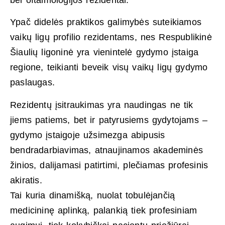
bei oftalmologijos rezidentai.
Ypač didelės praktikos galimybės suteikiamos
vaikų ligų profilio rezidentams, nes Respublikinė
Šiaulių ligoninė yra vienintelė gydymo įstaiga
regione, teikianti beveik visų vaikų ligų gydymo
paslaugas.
Rezidentų įsitraukimas yra naudingas ne tik
jiems patiems, bet ir patyrusiems gydytojams –
gydymo įstaigoje užsimezga abipusis
bendradarbiavimas, atnaujinamos akademinės
žinios, dalijamasi patirtimi, plečiamas profesinis
akiratis.
Tai kuria dinamišką, nuolat tobulėjančią
medicininę aplinką, palankią tiek profesiniam