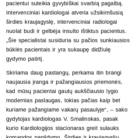
pacientui suteikia gyvybiškai svarbią pagalbą.
Intervenciniai kardiologai atveria užsikimšusią
širdies kraujagyslę, intervenciniai radiologai
nuolat budi ir gelbėja insulto ištiktus pacientus.
„Šie specialistai susiduria su pačios sunkiausios
būklės pacientais ir yra sukaupę didžiulę
gydymo patirtį.
Skiriama daug pastangų, perkama itin brangi
naujausia įranga ir pažangiausios priemonės,
kad mūsų pacientai gautų aukščiausio lygio
modernias paslaugas, tokias pačias kaip bet
kuriame pažangiame vakarų pasaulyje“, – sako
gydytojas kardiologas V. Smalinskas, pasak
kurio Kardiologijos stacionaras greit sulauks
komandos papildymo. Širdies ir kraujagyslių