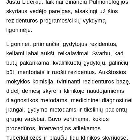
Justu Lideikiu, laikinai einančiu Pulmonologijos
skyriaus vedėjo pareigas, atsakingi už šios
rezidentūros programos/ciklų vykdymą
ligoninėje.
Ligoninei, priimančiai gydytojus rezidentus,
keliami labai aukšti reikalavimai. Svarbu, kad
būtų pakankamai kvalifikuotų gydytojų, galinčių
būti mentoriais ir ruošti rezidentus. Aukštosios
mokyklos komisija, tvirtinanti rezidentūros bazę,
didelį dėmesį skyrė ir klinikoje naudojamiems
diagnostikos metodams, medicininei-diagnostinei
įrangai, gydymo metodams ir tikslinių pacientų
grupių vadybai. Buvo vertinama, kokios
procedūros, intervencijos atliekamos
Tuberkuliozės ir plaučių ligų klinikos skyriuose,