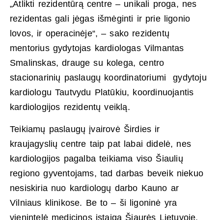
„Atlikti rezidentūrą centre – unikali proga, nes
rezidentas gali jėgas išmėginti ir prie ligonio
lovos, ir operacinėje“, – sako rezidentų
mentorius gydytojas kardiologas Vilmantas
Smalinskas, drauge su kolega, centro
stacionarinių paslaugų koordinatoriumi gydytoju
kardiologu Tautvydu Platūkiu, koordinuojantis
kardiologijos rezidentų veiklą.
Teikiamų paslaugų įvairovė Širdies ir
kraujagyslių centre taip pat labai didelė, nes
kardiologijos pagalba teikiama viso Šiaulių
regiono gyventojams, tad darbas beveik niekuo
nesiskiria nuo kardiologų darbo Kauno ar
Vilniaus klinikose. Be to – ši ligoninė yra
vienintelė medicinos įstaiga Šiaurės Lietuvoje,