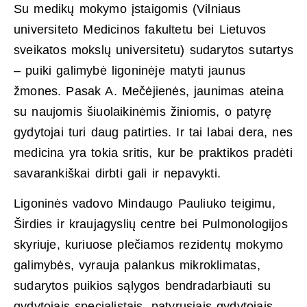
Su medikų mokymo įstaigomis (Vilniaus
universiteto Medicinos fakultetu bei Lietuvos
sveikatos mokslų universitetu) sudarytos sutartys
– puiki galimybė ligoninėje matyti jaunus
žmones. Pasak A. Mečėjienės, jaunimas ateina
su naujomis šiuolaikinėmis žiniomis, o patyrę
gydytojai turi daug patirties. Ir tai labai dera, nes
medicina yra tokia sritis, kur be praktikos pradėti
savarankiškai dirbti gali ir nepavykti.
Ligoninės vadovo Mindaugo Pauliuko teigimu,
Širdies ir kraujagyslių centre bei Pulmonologijos
skyriuje, kuriuose plečiamos rezidentų mokymo
galimybės, vyrauja palankus mikroklimatas,
sudarytos puikios sąlygos bendradarbiauti su
gydytojais specialistais, patyrusiais gydytojais