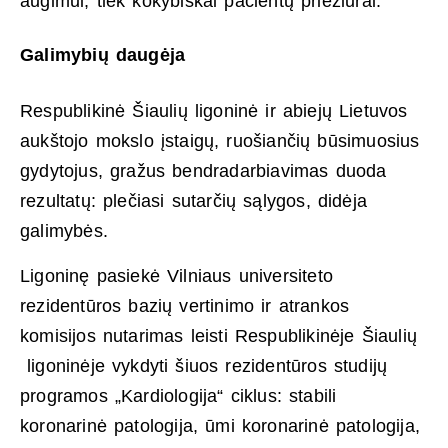
augimui, tiek kokybiškai pacientų priežiūrai.
Galimybių daugėja
Respublikinė Šiaulių ligoninė ir abiejų Lietuvos
aukštojo mokslo įstaigų, ruošiančių būsimuosius
gydytojus, gražus bendradarbiavimas duoda
rezultatų: plečiasi sutarčių sąlygos, didėja
galimybės.
Ligoninę pasiekė Vilniaus universiteto
rezidentūros bazių vertinimo ir atrankos
komisijos nutarimas leisti Respublikinėje Šiaulių
ligoninėje vykdyti šiuos rezidentūros studijų
programos „Kardiologija“ ciklus: stabili
koronarinė patologija, ūmi koronarinė patologija,