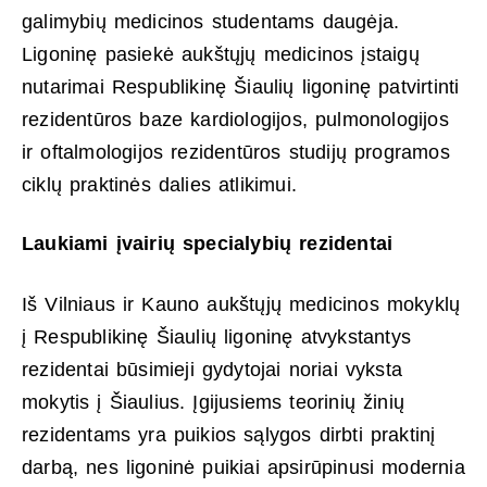
galimybių medicinos studentams daugėja.
Ligoninę pasiekė aukštųjų medicinos įstaigų
nutarimai Respublikinę Šiaulių ligoninę patvirtinti
rezidentūros baze kardiologijos, pulmonologijos
ir oftalmologijos rezidentūros studijų programos
ciklų praktinės dalies atlikimui.
Laukiami įvairių specialybių rezidentai
Iš Vilniaus ir Kauno aukštųjų medicinos mokyklų
į Respublikinę Šiaulių ligoninę atvykstantys
rezidentai būsimieji gydytojai noriai vyksta
mokytis į Šiaulius. Įgijusiems teorinių žinių
rezidentams yra puikios sąlygos dirbti praktinį
darbą, nes ligoninė puikiai apsirūpinusi modernia