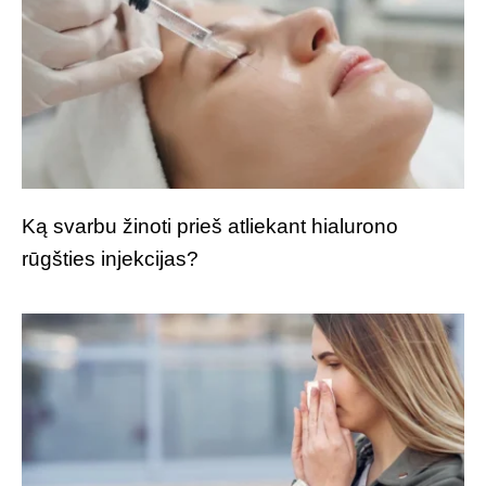
Ką svarbu žinoti prieš atliekant hialurono
rūgšties injekcijas?