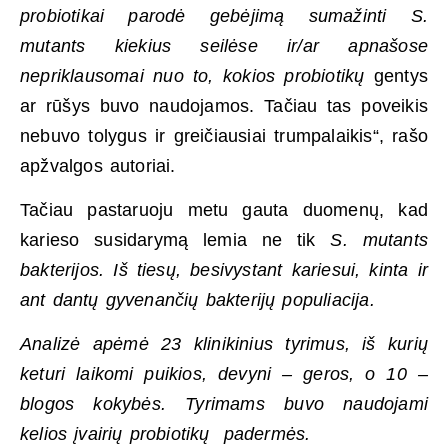
probiotikai parodė gebėjimą sumažinti
S.
m
utants
kiekius seilėse ir/ar apnašose
nepriklausomai nuo to, kokios probiotikų
gentys
ar rūšys buvo naudojamos. Tačiau tas poveikis
nebuvo tolygus ir greičiausiai trumpalaikis“, rašo
apžvalgos autoriai.
Tačiau pastaruoju metu gauta duomenų, kad
karieso susidarymą lemia ne tik
S. m
utants
bakterijos. Iš tiesų, besivystant kariesui, kinta ir
ant dantų gyvenančių bakterijų populiacija.
Analizė apėmė 23 klinikinius tyrimus, iš kurių
keturi laikomi puikios, devyni – geros, o 10 –
blogos kokybės. Tyrimams buvo naudojami
kelios įvairių probiotikų padermės.