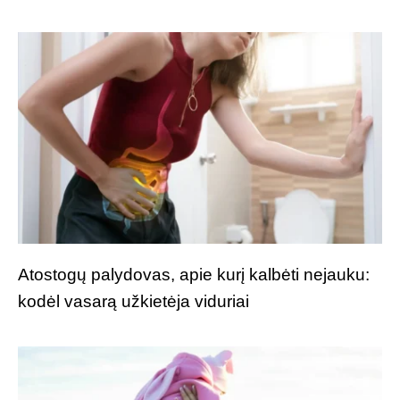
Atostogų palydovas, apie kurį kalbėti nejauku:
kodėl vasarą užkietėja viduriai