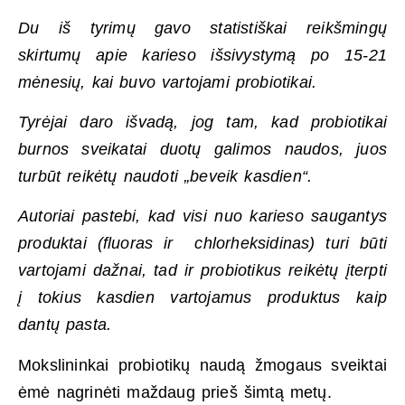
Du iš tyrimų gavo statistiškai reikšmingų
skirtumų apie karieso išsivystymą po 15-21
mėnesių, kai buvo vartojami probiotikai.
Tyrėjai daro išvadą, jog tam, kad probiotikai
burnos sveikatai duotų galimos naudos, juos
turbūt reikėtų naudoti „beveik kasdien“.
Autoriai pastebi, kad visi nuo karieso saugantys
produktai (fluoras ir chlorheksidinas) turi būti
vartojami dažnai, tad ir probiotikus reikėtų įterpti
į tokius kasdien vartojamus produktus kaip
dantų pasta.
Mokslininkai probiotikų naudą žmogaus sveiktai
ėmė nagrinėti maždaug prieš šimtą metų.