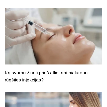
Ką svarbu žinoti prieš atliekant hialurono
rūgšties injekcijas?