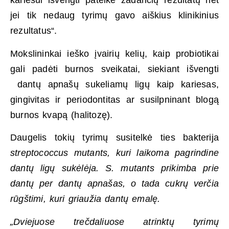
kariesui išvengti pateikė žadančių rezultatų net
jei tik nedaug tyrimų gavo aiškius klinikinius
rezultatus“.
Mokslininkai ieško įvairių kelių, kaip probiotikai
gali padėti burnos sveikatai, siekiant išvengti
dantų apnašų sukeliamų ligų kaip kariesas,
gingivitas ir periodontitas ar susilpninant blogą
burnos kvapą (halitozę).
Daugelis tokių tyrimų susitelkė ties bakterija
streptococcus mutants
, kuri laikoma pagrindine
dantų ligų sukėlėja.
S. m
utants
prikimba prie
dantų per dantų apnašas, o tada cukrų verčia
rūgštimi, kuri griaužia dantų emalę.
„Dviejuose trečdaliuose atrinktų tyrimų