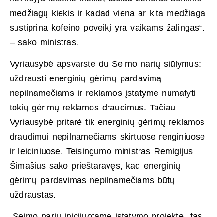
medžiagų kiekis ir kadad viena ar kita medžiaga
sustiprina kofeino poveikį yra vaikams žalingas“,
– sako ministras.
Vyriausybė apsvarstė du Seimo narių siūlymus:
uždrausti energinių gėrimų pardavimą
nepilnamečiams ir reklamos įstatyme numatyti
tokių gėrimų reklamos draudimus. Tačiau
Vyriausybė pritarė tik energinių gėrimų reklamos
draudimui nepilnamečiams skirtuose renginiuose
ir leidiniuose. Teisingumo ministras Remigijus
Šimašius sako prieštaravęs, kad energinių
gėrimų pardavimas nepilnamečiams būtų
uždraustas.
„Seimo narių inicijuotame įstatymo projekte tas