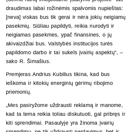
draudimas labai rožinėmis spalvomis nupieštas:
[neva] viskas bus tik gerai ir nėra jokių neigiamų
pasekmių. Siūliau papildyti, reikia nurodyti ir
neigiamas pasekmes, ypač finansines, o jų
akivaizdžiai bus. Valstybės institucijos turės
papildomo darbo ir tai sukels įvairių aspektų“, –
sako R. Šimašius.
Premjeras Andrius Kubilius tikina, kad bus
ieškoma ir kitokių energinių gėrimų ribojimo
priemonių.
„Mes pasiryžome uždrausti reklamą ir manome,
kad ta tema reikia toliau diskutuoti, gal pribręs ir
kiti sprendimai. Pasaulyje yra žinoma įvairių
sprendimų, ne tik uždrausti pardavimus, bet ir