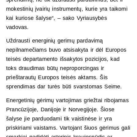
mokestinių įvairių instrumentų, kurie yra taikomi
kai kuriose šalyse“, – sako Vyriausybės
vadovas.
Uždrausti energinių gerimų pardavimą
nepilnamečiams buvo atsisakyta ir dėl Europos
teisės departamento išsakytos pozicijos, kad
toks draudimas būtų neproporcingas ir
prieštarautų Europos teisės aktams. Šis
sprendimas dar turės būti svarstomas Seime.
Energetinių gėrimų vartojimas griežtai ribojamas
Prancūzijoje, Danijoje ir Norvegijoje. Šiose
šalyse jie parduodami tik vaistinėse ir yra
priskiriami vaistams. Vartojant šiuos gėrimus gali
smarkiai padidėti arterinis kraujospūdis ar