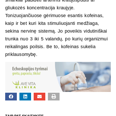
gliukozės koncentracija kraujyje.
Tonizuojančiuose gėrimuose esantis kofeinas,
kaip ir bet kuri kita stimuliuojanti medžiaga,
sekina nervinę sistemą. Jo poveikis vidutiniškai
trunka nuo 3 iki 5 valandų, po kurių organizmui
reikalingas poilsis. Be to, kofeinas sukelia
priklausomybę.
TAIP PAT SKAITYKITE