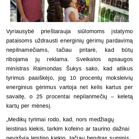
Vyriausybė prieštarauja siūlomoms įstatymo
pataisoms uždrausti energinių gėrimų pardavimą
nepilnamečiams, tačiau pritarė, kad būtų
ribojama jų reklama. Sveikatos apsaugos
ministras Raimondas Šukys sako, kad atlikus
tyrimus paaiškėjo, jog 10 procentų moksleivių
energinius gėrimus vartoja net kelis kartus per
savaitę, o 25 procentai nepilanmečių – keletą
kartų per mėnesį.
„Medikų tyrimai rodo, kad, nors medžiagų
leistinas kiekis, tarkim kofeino ar taurino dažnai
neviršyja leistino kiekio, tačiau bendras suminis