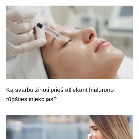
Ką svarbu žinoti prieš atliekant hialurono
rūgšties injekcijas?