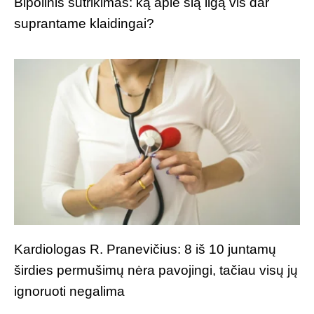
Bipolinis sutrikimas: ką apie šią ligą vis dar
suprantame klaidingai?
Kardiologas R. Pranevičius: 8 iš 10 juntamų
širdies permušimų nėra pavojingi, tačiau visų jų
ignoruoti negalima