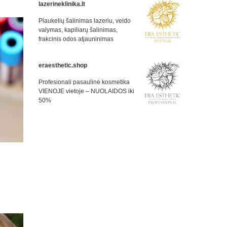
lazerineklinika.lt
Plaukelių šalinimas lazeriu, veido
valymas, kapiliarų šalinimas,
frakcinis odos atjauninimas
eraesthetic.shop
Profesionali pasaulinė kosmetika
VIENOJE vietoje – NUOLAIDOS iki
50%