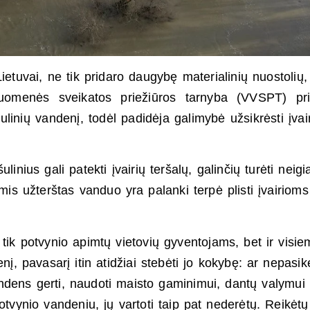
etuvai, ne tik pridaro daugybę materialinių nuostolių, 
isuomenės sveikatos priežiūros tarnyba (VVSPT) p
linių vandenį, todėl padidėja galimybė užsikrėsti įvai
linius gali patekti įvairių teršalų, galinčių turėti neig
mis užterštas vanduo yra palanki terpė plisti įvairioms
tik potvynio apimtų vietovių gyventojams, bet ir visie
į, pavasarį itin atidžiai stebėti jo kokybę: ar nepasik
andens gerti, naudoti maisto gaminimui, dantų valymui
otvynio vandeniu, jų vartoti taip pat nederėtų. Reikėtų