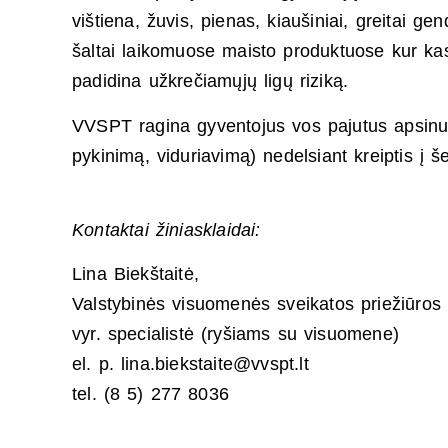
vištiena, žuvis, pienas, kiaušiniai, greitai g
šaltai laikomuose maisto produktuose kur kas 
padidina užkrečiamųjų ligų riziką.
VVSPT ragina gyventojus vos pajutus apsinuo
pykinimą, viduriavimą) nedelsiant kreiptis į š
Kontaktai žiniasklaidai:
Lina Biekštaitė,
Valstybinės visuomenės sveikatos priežiūros 
vyr. specialistė (ryšiams su visuomene)
el. p. lina.biekstaite@vvspt.lt
tel. (8 5) 277 8036