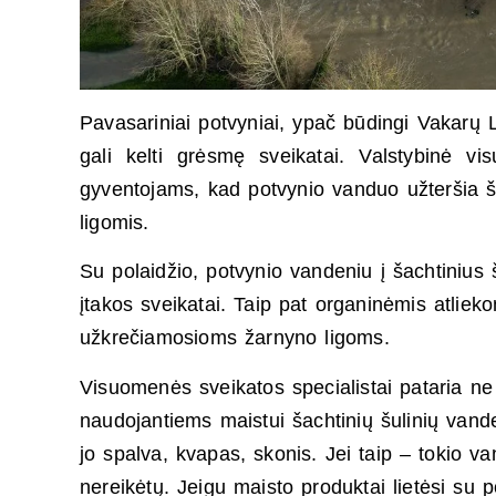
Pavasariniai potvyniai, ypač būdingi Vakarų Li
gali kelti grėsmę sveikatai. Valstybinė v
gyventojams, kad potvynio vanduo užteršia šu
ligomis.
Su polaidžio, potvynio vandeniu į šachtinius šu
įtakos sveikatai. Taip pat organinėmis atlieko
užkrečiamosioms žarnyno ligoms.
Visuomenės sveikatos specialistai pataria ne 
naudojantiems maistui šachtinių šulinių vanden
jo spalva, kvapas, skonis. Jei taip – tokio v
nereikėtų. Jeigu maisto produktai lietėsi su p