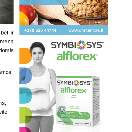
bet ir
rimena
riomis
iamos
ms,
eitė