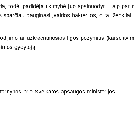
enda, todėl padidėja tikimybė juo apsinuodyti. Taip pat 
sparčiau dauginasi įvairios bakterijos, o tai ženkliai
dijimo ar užkrečiamosios ligos požymius (karščiavim
eimos gydytoją.
tarnybos prie Sveikatos apsaugos ministerijos