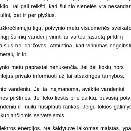
ilo. Tai gali reikšti, kad šulinio sienelės yra nesandar
ulinį, bet ir per plyšius.
užkrečiamųjų ligų, potvynio metu visuomenės sveikat
į šulinių vandenį virinti ar vartoti fasuotą pirktinį
vaisius bei daržoves. Atmintina, kad virinimas negelbst
etalų ir kt.
ynio metu paprastai nenukenčia. Jei dėl kokių nors
tojus privalo informuoti už tai atsakingos tarnybos.
ynio vandeniu. Jei tai neįmanoma, avėkite vandeniui
s pirštines. Jei teko liestis prie daiktų, buvusių potv
andeniu ir muilu nusiplauti rankas. Jeigu tokios galimy
ekuojančiomis servetėlėmis.
elektros energijos. Ne šaldytuve laikomas maistas, yp