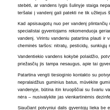
stebėti, ar vandens lygis šulinyje staiga nepak
teršalai į vandenį gali patekti ne tik užliejus š
Kad apsisaugotų nuo per vandenį plintančių 
specialistai gyventojams rekomenduoja geriamąj
vandenį. Virintu vandeniu patartina plauti ir 
cheminės taršos: nitratų, pesticidų, sunkiųjų m
Vandentiekio vandens kokybė polaidžio, potv
priežasčių jis tampa nesaugus, apie tai gyven
Patartina vengti tiesioginio kontakto su potv
nepralaidžius guminius batus, mūvėkite gumine
vandenyje, būtina itin kruopščiai su švariu v
nėra – nusivalykite jas vienkartinėmis dezinf
Siaučiant potvyniui dalis gyventojų lieka be 