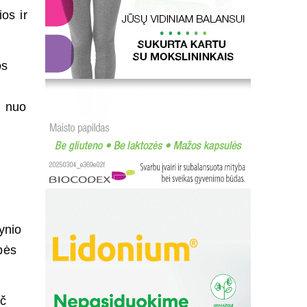
ios ir
os
i nuo
ynio
bės
ač