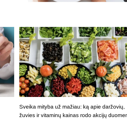
Sveika mityba už mažiau: ką apie daržovių,
žuvies ir vitaminų kainas rodo akcijų duome