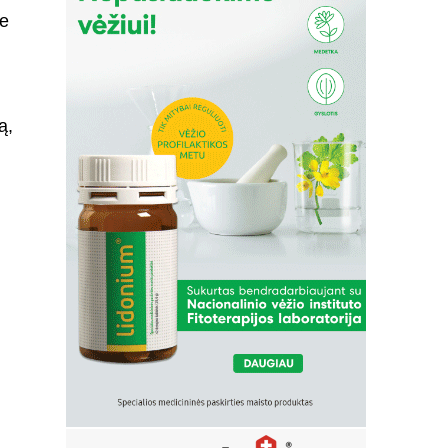
ne
ą,