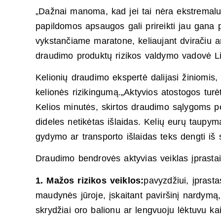
„Dažnai manoma, kad jei tai nėra ekstremalus
papildomos apsaugos gali prireikti jau gana 
vykstančiame maratone, keliaujant dviračiu a
draudimo produktų rizikos valdymo vadovė L
Kelionių draudimo ekspertė dalijasi žiniomis, 
kelionės rizikingumą.„Aktyvios atostogos turė
Kelios minutės, skirtos draudimo sąlygoms perž
dideles netikėtas išlaidas. Kelių eurų taupyma
gydymo ar transporto išlaidas teks dengti iš
Draudimo bendrovės aktyvias veiklas įprastai s
1. Mažos rizikos veiklos:
pavyzdžiui, įprasta
maudynės jūroje, įskaitant paviršinį nardymą,
skrydžiai oro balionu ar lengvuoju lėktuvu ka