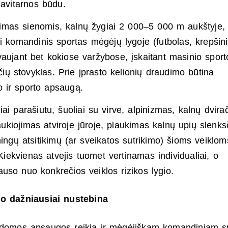
 savitarnos būdu.
ojimas sienomis, kalnų žygiai 2 000–5 000 m aukštyje,
 komandinis sportas mėgėjų lygoje (futbolas, krepšini
vaujant bet kokiose varžybose, įskaitant masinio sport
čių stovyklas. Prie įprasto kelionių draudimo būtina
io ir sporto apsaugą.
iai parašiutu, šuoliai su virve, alpinizmas, kalnų dvira
aukiojimas atviroje jūroje, plaukimas kalnų upių slenks
ingų atsitikimų (ar sveikatos sutrikimo) šioms veiklom
Kiekvienas atvejis tuomet vertinamas individualiai, o
uso nuo konkrečios veiklos rizikos lygio.
gio dažniausiai nustebina
ildomos apsaugos reikia ir mėgėjiškam komandiniam sp