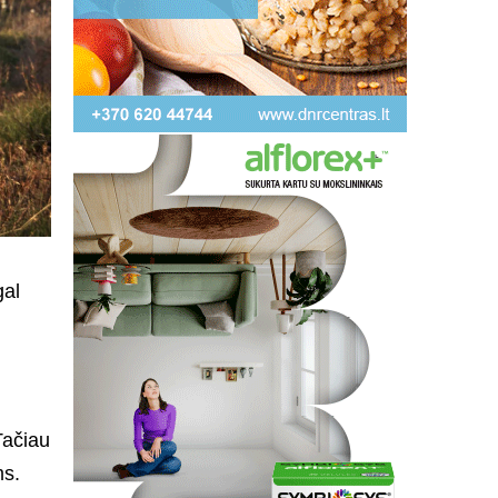
gal
Tačiau
ms.