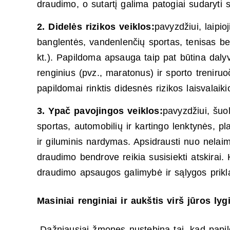
draudimo, o sutartį galima patogiai sudaryti
2. Didelės rizikos veiklos:
pavyzdžiui, laipi
banglentės, vandenlenčių sportas, tenisas bei
kt.). Papildoma apsauga taip pat būtina daly
renginius (pvz., maratonus) ir sporto treniruo
papildomai rinktis didesnės rizikos laisvalaik
3. Ypač pavojingos veiklos:
pavyzdžiui, šuol
sportas, automobilių ir kartingo lenktynės, pl
ir giluminis nardymas. Apsidrausti nuo nelaim
draudimo bendrove reikia susisiekti atskirai. 
draudimo apsaugos galimybė ir sąlygos prikla
Masiniai renginiai ir aukštis virš jūros ly
„Dažniausiai žmones nustebina tai, kad pap