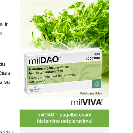
s ir
o
čių
čiais
s su
ortui