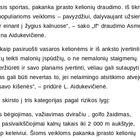
is sportas, pakanka įprasto kelionių draudimo. Iš tikr
populiarioms veikloms – pavyzdžiui, dalyvaujant užsie
r einant į žygius kalnuose”, – sako „If“ draudimo Asm
ina Aidukevičienė.
kaip pasiruošti vasaros kelionėms ir iš anksto įvertint
tų teikti malonių įspūdžių, o ne nemalonių staigmenų.
iūrėti ir savo planams įvertinti, vėliau gali sutaupyti
s gali būti nevertas to, jei nelaimingo atsitikimo atvej
 savo kišenės”, – pridūrė L. Aidukevičienė.
kirsto į tris kategorijas pagal rizikos lygį:
s bėgiojimas, važiavimas dviračiu , golfo žaidimas,
 pasivaikščiojimai kalnų takais iki 2 000 m aukštyje,
ip keleiviui. Šioms veikloms pakanka įprasto kelionių