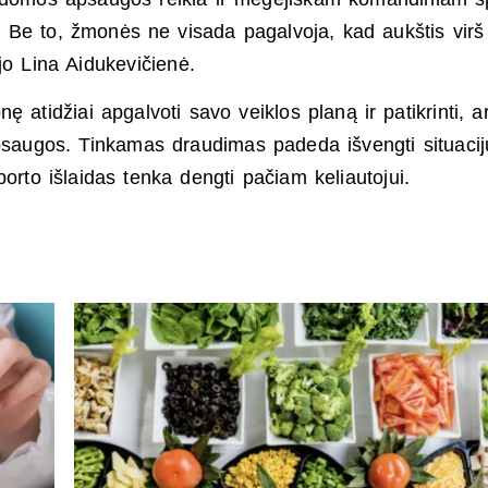
 Be to, žmonės ne visada pagalvoja, kad aukštis virš
ėjo Lina Aidukevičienė.
 atidžiai apgalvoti savo veiklos planą ir patikrinti, a
psaugos. Tinkamas draudimas padeda išvengti situacij
orto išlaidas tenka dengti pačiam keliautojui.