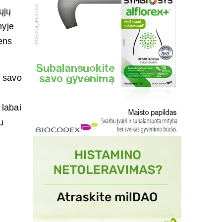
ųjų
nyje
ens
i savo
 labai
u