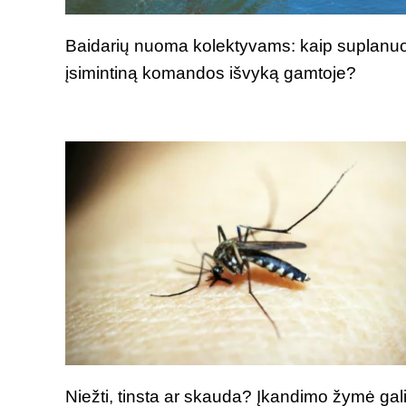
Baidarių nuoma kolektyvams: kaip suplanuo
įsimintiną komandos išvyką gamtoje?
Niežti, tinsta ar skauda? Įkandimo žymė gal