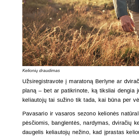
Kelionių draudimas
Užsiregistravote į maratoną Berlyne ar dvirači
planą – bet ar patikrinote, ką tiksliai dengia
keliautojų tai sužino tik tada, kai būna per v
Pavasario ir vasaros sezono kelionės natūral
pėsčiomis, banglentės, nardymas, dviračių ke
daugelis keliautojų nežino, kad įprastas ke