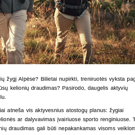
ų žygį Alpėse? Bilietai nupirkti, treniruotės vyksta pa
 jūsų kelionių draudimas? Pasirodo, daugelis aktyvių
ėlu.
iai atneša vis aktyvesnius atostogų planus: žygiai
lionės ar dalyvavimas įvairiuose sporto renginiuose. 
lionių draudimas gali būti nepakankamas visoms veiklo