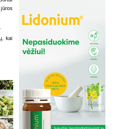
 jūros
r
ų, kai