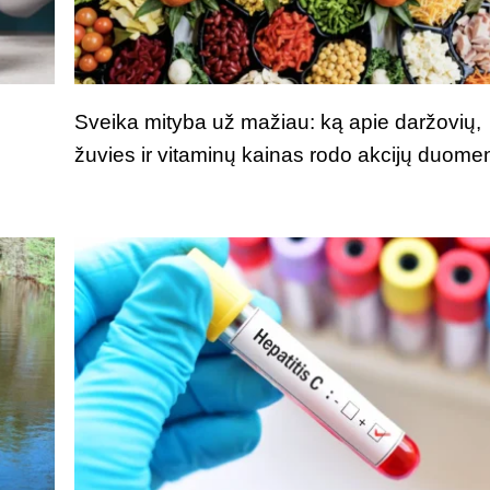
Sveika mityba už mažiau: ką apie daržovių,
žuvies ir vitaminų kainas rodo akcijų duome