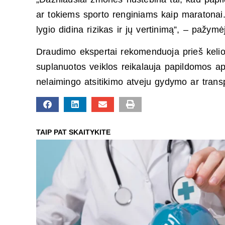
ar tokiems sporto renginiams kaip maratonai.
lygio didina rizikas ir jų vertinimą”, – pažym
Draudimo ekspertai rekomenduoja prieš kelionę
suplanuotos veiklos reikalauja papildomos a
nelaimingo atsitikimo atveju gydymo ar transp
TAIP PAT SKAITYKITE