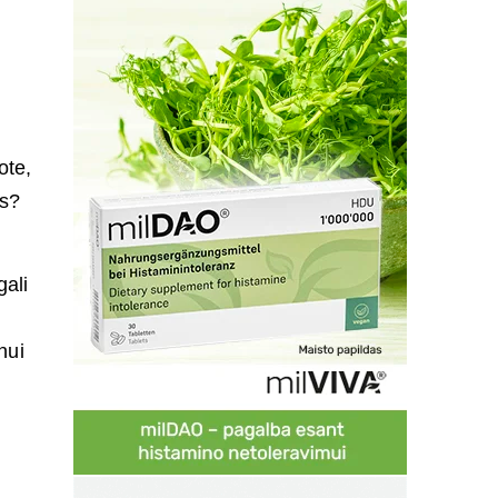
ote,
as?
gali
nui