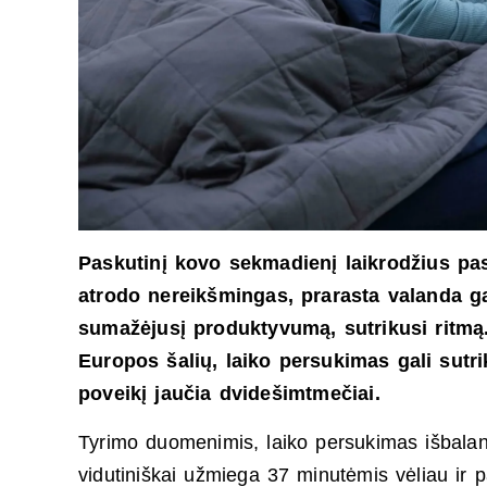
Paskutinį kovo sekmadienį laikrodžius pas
atrodo nereikšmingas, prarasta valanda gal
sumažėjusį produktyvumą, sutrikusi ritmą
Europos šalių, laiko persukimas gali sutr
poveikį jaučia dvidešimtmečiai.
Tyrimo duomenimis, laiko persukimas išbala
vidutiniškai užmiega 37 minutėmis vėliau ir 