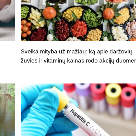
Sveika mityba už mažiau: ką apie daržovių,
žuvies ir vitaminų kainas rodo akcijų duome