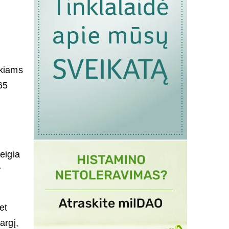
ikiams
65
eigia
r
et
argį,