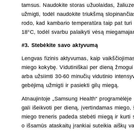
tamsus. Naudokite storas užuolaidas, žaliuze
užmigti, todėl naudokite triukšmą slopinanči
rodo, kad kambario temperatūra taip pat turi
18°C, todėl svarbu palaikyti vėsą miegamaja
#3. Stebėkite savo aktyvumą
Lengvas fizinis aktyvumas, kaip vaikščiojimas
miego kokybę. Vidutiniškai per dieną žmogui
arba užsiimti 30-60 minučių vidutinio intensyv
gebėjimą užmigti ir pasiekti gilų miegą.
Atnaujintoje „Samsung Health“ programėlėje pa
gali išeikvoti per dieną, įvertindamas miego, 
miego treneris padeda stebėti miegą ir kurti s
o išsamūs ataskaitų įrankiai suteikia aiškų v