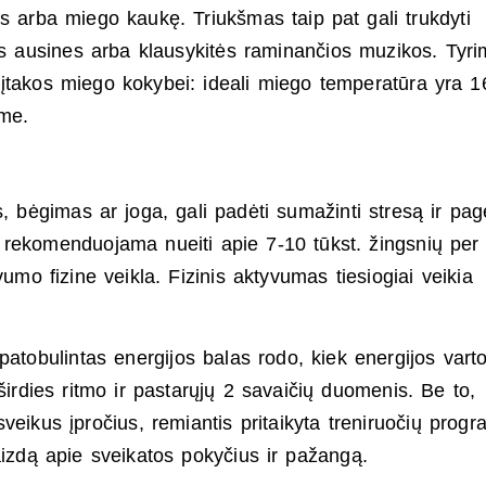
s arba miego kaukę. Triukšmas taip pat gali trukdyti
as ausines arba klausykitės raminančios muzikos. Tyri
 įtakos miego kokybei: ideali miego temperatūra yra 1
me.
, bėgimas ar joga, gali padėti sumažinti stresą ir page
 rekomenduojama nueiti apie 7-10 tūkst. žingsnių per
umo fizine veikla. Fizinis aktyvumas tiesiogiai veikia
tobulintas energijos balas rodo, kiek energijos varto
širdies ritmo ir pastarųjų 2 savaičių duomenis. Be to,
veikus įpročius, remiantis pritaikyta treniruočių progr
aizdą apie sveikatos pokyčius ir pažangą.