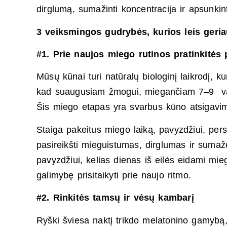
dirglumą, sumažinti koncentracija ir apsunkin
3 veiksmingos gudrybės, kurios leis geria
#1. Prie naujos miego rutinos pratinkitės 
Mūsų kūnai turi natūralų biologinį laikrodį, k
kad suaugusiam žmogui, miegančiam 7–9 val
Šis miego etapas yra svarbus kūno atsigavimui
Staiga pakeitus miego laiką, pavyzdžiui, persuk
pasireikšti mieguistumas, dirglumas ir sumažė
pavyzdžiui, kelias dienas iš eilės eidami mie
galimybę prisitaikyti prie naujo ritmo.
#2. Rinkitės tamsų ir vėsų kambarį
Ryški šviesa naktį trikdo melatonino gamybą, 