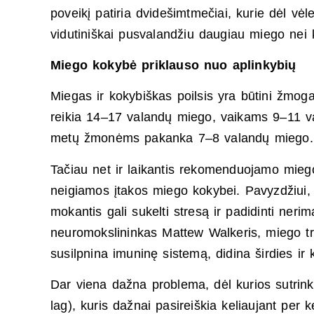
poveikį patiria dvidešimtmečiai, kurie dėl vė
vidutiniškai pusvalandžiu daugiau miego nei
Miego kokybė priklauso nuo aplinkybių
Miegas ir kokybiškas poilsis yra būtini žmo
reikia 14–17 valandų miego, vaikams 9–11 v
metų žmonėms pakanka 7–8 valandų miego
Tačiau net ir laikantis rekomenduojamo miego 
neigiamos įtakos miego kokybei. Pavyzdžiui,
mokantis gali sukelti stresą ir padidinti nerim
neuromokslininkas Mattew Walkeris, miego tr
susilpnina imuninę sistemą, didina širdies ir k
Dar viena dažna problema, dėl kurios sutrink
lag), kuris dažnai pasireiškia keliaujant per k