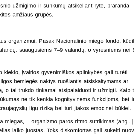
lesnio užmigimo ir sunkumų atsikeliant ryte, praranda
 kitos amžiaus grupės.
gaus organizmui. Pasak Nacionalinio miego fondo, kūd
alandų, suaugusiems 7–9 valandų, o vyresniems nei 
.
kiekio, įvairios gyvenimiškos aplinkybės gali turėti
 ilgos bemiegės naktys ruošiantis atsiskaitymams ar
ą, o tai trukdo tinkamai atsipalaiduoti ir užmigti. Kaip t
ūkumas ne tik kenkia kognityvinėms funkcijoms, bet i
raujagyslių ligų riziką bei turi įtakos emocinei būklei.
a miegas, – organizmo paros ritmo sutrikimas (angl. j
elias laiko juostas. Toks diskomfortas gali sukelti nuov