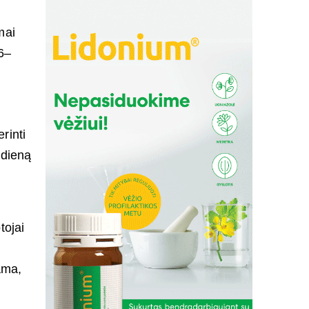
mai
6–
rinti
 dieną
tojai
ama,