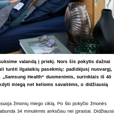
uksime valandą į priekį. Nors šis pokytis dažnai
i turėti ilgalaikių pasekmių: padidėjusį nuovargį,
. „Samsung Health“ duomenimis, surinktais iš 40
ikdyti miegą net kelioms savaitėms, o didžiausią
nsuoja žmonių miego ciklą. Po šio pokyčio žmonės
pabunda 34 minutėmis anksčiau nei įprastai. Didžiausi