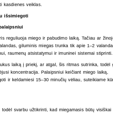
ti kasdienes veiklas.
u išsimiegoti
palaipsniui
uris reguliuoja miego ir pabudimo laiką. Tačiau ar žinoj
andas, giluminis miegas trunka tik apie 1–2 valand
, raumenų atsistatymui ir imuninei sistemai stiprinti.
us laiką į priekį, ar atgal, šis ritmas sutrinka, todėl 
jusi koncentracija. Palaipsniui keičiant miego laiką,
goti ir keldamiesi 15–30 minučių vėliau, suteikiame kū
todėl svarbu užtikrinti, kad miegamasis būtų visiškai