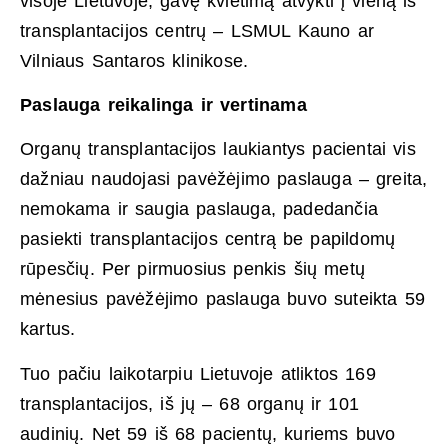
visoje Lietuvoje, gavę kvietimą atvykti į vieną iš
transplantacijos centrų – LSMUL Kauno ar
Vilniaus Santaros klinikose.
Paslauga reikalinga ir vertinama
Organų transplantacijos laukiantys pacientai vis
dažniau naudojasi pavėžėjimo paslauga – greita,
nemokama ir saugia paslauga, padedančia
pasiekti transplantacijos centrą be papildomų
rūpesčių. Per pirmuosius penkis šių metų
mėnesius pavėžėjimo paslauga buvo suteikta 59
kartus.
Tuo pačiu laikotarpiu Lietuvoje atliktos 169
transplantacijos, iš jų – 68 organų ir 101
audinių. Net 59 iš 68 pacientų, kuriems buvo