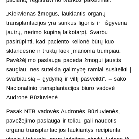
„Kiekvienas žmogus, laukiantis organų
transplantacijos yra sunkus ligonis ir išgyvena
jautrų, nerimo kupiną laikotarpį. Svarbu
pasirūpinti, kad paciento kelionė būtų kuo
sklandesnė ir truktų kiek įmanoma trumpiau.
Pavėžėjimo paslauga padeda žmogui jaustis
saugiau, nes suteikia galimybę ramiai susitelkti į
svarbiausią – gydymą ir viltį pasveikti“, – sako
Nacionalinio transplantacijos biuro vadovė
Audronė Būziuvienė.
Pasak NTB vadovės Audronės Būziuvienės,
pavėžėjimo paslauga ir toliau gali naudotis
organų transplantacijos laukiantys recipientai