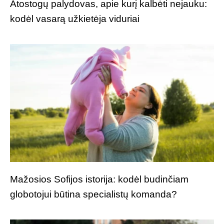
Atostogų palydovas, apie kurį kalbėti nejauku:
kodėl vasarą užkietėja viduriai
Mažosios Sofijos istorija: kodėl budinčiam
globotojui būtina specialistų komanda?