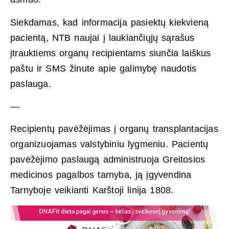
Siekdamas, kad informacija pasiektų kiekvieną
pacientą, NTB naujai į laukiančiųjų sąrašus
įtrauktiems organų recipientams siunčia laiškus
paštu ir SMS žinute apie galimybę naudotis
paslauga.
—
Recipientų pavėžėjimas į organų transplantacijas
organizuojamas valstybiniu lygmeniu. Pacientų
pavėžėjimo paslaugą administruoja Greitosios
medicinos pagalbos tarnyba, ją įgyvendina
Tarnyboje veikianti Karštoji linija 1808.