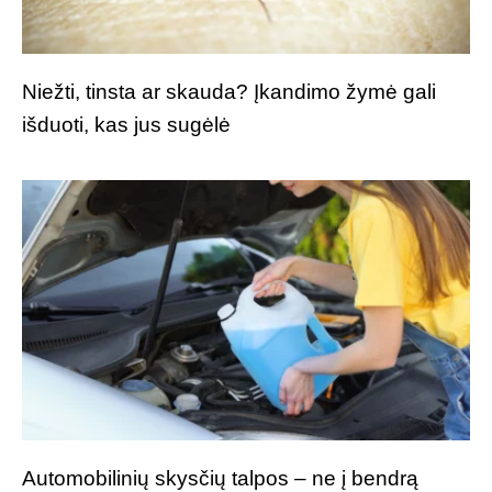
Niežti, tinsta ar skauda? Įkandimo žymė gali
išduoti, kas jus sugėlė
Automobilinių skysčių talpos – ne į bendrą