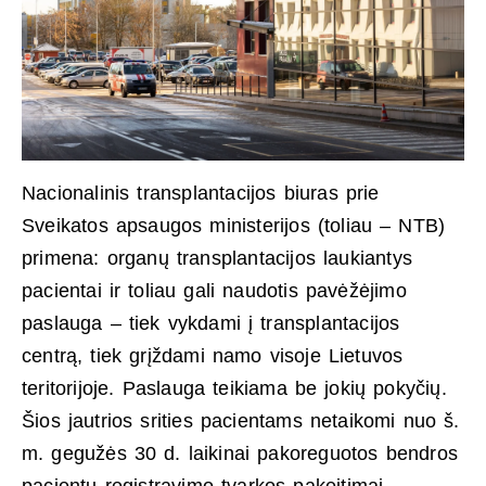
Nacionalinis transplantacijos biuras prie
Sveikatos apsaugos ministerijos (toliau – NTB)
primena: organų transplantacijos laukiantys
pacientai ir toliau gali naudotis pavėžėjimo
paslauga – tiek vykdami į transplantacijos
centrą, tiek grįždami namo visoje Lietuvos
teritorijoje. Paslauga teikiama be jokių pokyčių.
Šios jautrios srities pacientams netaikomi nuo š.
m. gegužės 30 d. laikinai pakoreguotos bendros
pacientų registravimo tvarkos pakeitimai.