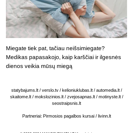
Miegate tiek pat, tačiau neišsimiegate?
Medikas papasakojo, kaip karščiai ir ilgesnės
dienos veikia mūsų miegą
statybajums.lt
/
verslo.tv
/
kelioniuklubas.lt
/
automedia.lt
/
skaitome.lt
/
mokslozinios.lt
/
zvejosapnas.lt
/
motinyste.lt
/
seostraipsnis.lt
Partneriai:
Pirmosios pagalbos kursai
/
livinn.lt