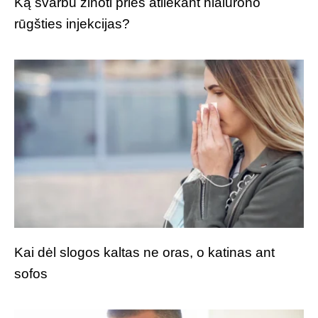
Ką svarbu žinoti prieš atliekant hialurono
rūgšties injekcijas?
Kai dėl slogos kaltas ne oras, o katinas ant
sofos