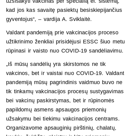
užsisakyti vakcinas per specialią el. sistemą,
kad jos kas savaitę pasiektų besiskiepijančius
gyventojus“, – vardija A. Sviklaitė.
Valdant pandemiją prie vakcinacijos proceso
užtikrinimo ženkliai prisidėjusi ESSC šiuo metu
rūpinasi ir vaisto nuo COVID-19 sandėliavimu.
„Iš mūsų sandėlių yra skirstomos ne tik
vakcinos, bet ir vaistai nuo COVID-19. Valdant
pandemiją mūsų pagrindinis vaidmuo buvo ne
tik tinkamų vakcinacijos procesų sustygavimas
bei vakcinų paskirstymas, bet ir rūpinomės
papildomų asmens apsaugos priemonių
užsakymu bei tiekimu vakcinacijos centrams.
Organizavome apsauginių pirštinių, chalatų,