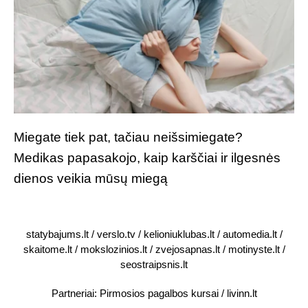
Miegate tiek pat, tačiau neišsimiegate?
Medikas papasakojo, kaip karščiai ir ilgesnės
dienos veikia mūsų miegą
statybajums.lt
/
verslo.tv
/
kelioniuklubas.lt
/
automedia.lt
/
skaitome.lt
/
mokslozinios.lt
/
zvejosapnas.lt
/
motinyste.lt
/
seostraipsnis.lt
Partneriai:
Pirmosios pagalbos kursai
/
livinn.lt