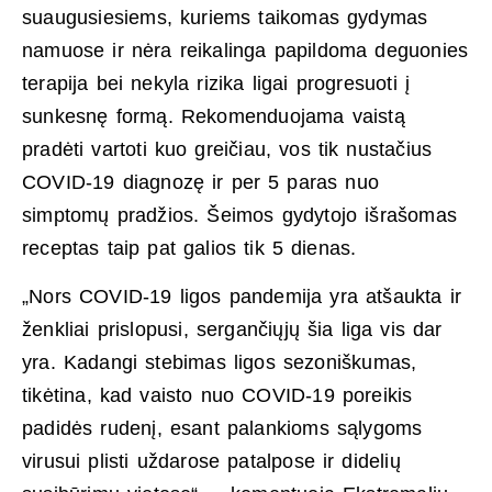
suaugusiesiems, kuriems taikomas gydymas
namuose ir nėra reikalinga papildoma deguonies
terapija bei nekyla rizika ligai progresuoti į
sunkesnę formą. Rekomenduojama vaistą
pradėti vartoti kuo greičiau, vos tik nustačius
COVID-19 diagnozę ir per 5 paras nuo
simptomų pradžios. Šeimos gydytojo išrašomas
receptas taip pat galios tik 5 dienas.
„Nors COVID-19 ligos pandemija yra atšaukta ir
ženkliai prislopusi, sergančiųjų šia liga vis dar
yra. Kadangi stebimas ligos sezoniškumas,
tikėtina, kad vaisto nuo COVID-19 poreikis
padidės rudenį, esant palankioms sąlygoms
virusui plisti uždarose patalpose ir didelių