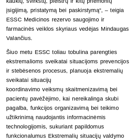
kaukių, švirkštų, pleistrų ir kitų priemonių
įsigijimą, pristatymą bei paskirstymą“, – teigia
ESSC Medicinos rezervo saugojimo ir
farmacinės veiklos skyriaus vedėjas Mindaugas
Valančius.
Šiuo metu ESSC toliau tobulina parengties
ekstremalioms sveikatai situacijoms prevencijos
ir stebėsenos procesus, planuoja ekstremalių
sveikatai situacijų
koordinavimo veiksmų skaitmenizavimą bei
pacientų pavėžėjimo, kai nereikalinga skubi
pagalba, funkcijos organizavimą bei teikimo
užtikrinimą naudojantis informacinėmis
technologijomis, sukuriant papildomus
funkcionalumus Ekstremalių situacijų valdymo