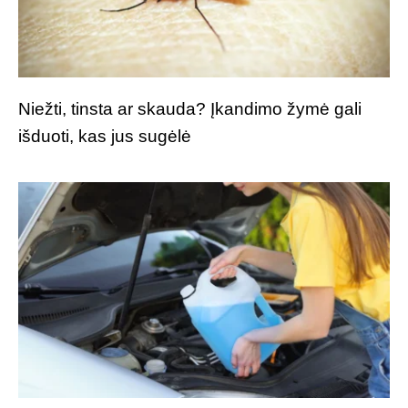
Niežti, tinsta ar skauda? Įkandimo žymė gali
išduoti, kas jus sugėlė