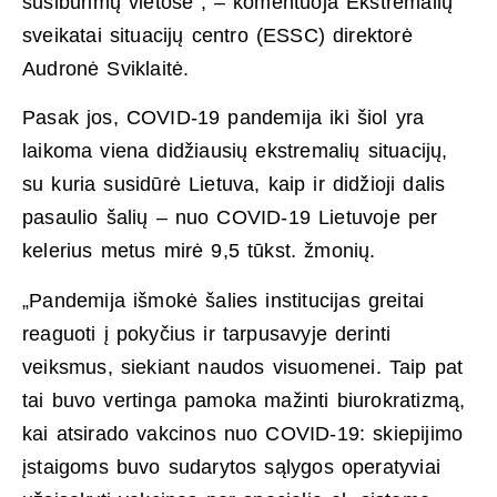
susibūrimų vietose“, – komentuoja Ekstremalių
sveikatai situacijų centro (ESSC) direktorė
Audronė Sviklaitė.
Pasak jos, COVID-19 pandemija iki šiol yra
laikoma viena didžiausių ekstremalių situacijų,
su kuria susidūrė Lietuva, kaip ir didžioji dalis
pasaulio šalių – nuo COVID-19 Lietuvoje per
kelerius metus mirė 9,5 tūkst. žmonių.
„Pandemija išmokė šalies institucijas greitai
reaguoti į pokyčius ir tarpusavyje derinti
veiksmus, siekiant naudos visuomenei. Taip pat
tai buvo vertinga pamoka mažinti biurokratizmą,
kai atsirado vakcinos nuo COVID-19: skiepijimo
įstaigoms buvo sudarytos sąlygos operatyviai