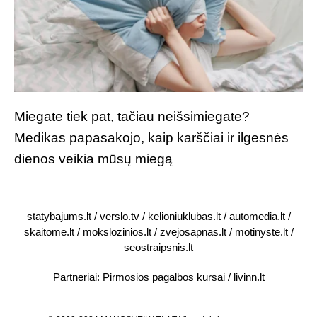
Miegate tiek pat, tačiau neišsimiegate?
Medikas papasakojo, kaip karščiai ir ilgesnės
dienos veikia mūsų miegą
statybajums.lt
/
verslo.tv
/
kelioniuklubas.lt
/
automedia.lt
/
skaitome.lt
/
mokslozinios.lt
/
zvejosapnas.lt
/
motinyste.lt
/
seostraipsnis.lt
Partneriai:
Pirmosios pagalbos kursai
/
livinn.lt