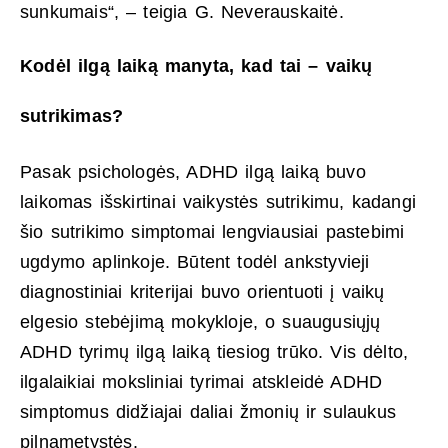
sunkumais“, – teigia G. Neverauskaitė.
Kodėl ilgą laiką manyta, kad tai – vaikų
sutrikimas?
Pasak psichologės, ADHD ilgą laiką buvo
laikomas išskirtinai vaikystės sutrikimu, kadangi
šio sutrikimo simptomai lengviausiai pastebimi
ugdymo aplinkoje. Būtent todėl ankstyvieji
diagnostiniai kriterijai buvo orientuoti į vaikų
elgesio stebėjimą mokykloje, o suaugusiųjų
ADHD tyrimų ilgą laiką tiesiog trūko. Vis dėlto,
ilgalaikiai moksliniai tyrimai atskleidė ADHD
simptomus didžiajai daliai žmonių ir sulaukus
pilnametystės.