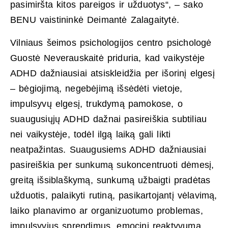
pasimiršta kitos pareigos ir užduotys“, – sako
BENU vaistininkė Deimantė Zalagaitytė.
Vilniaus šeimos psichologijos centro psichologė
Guostė Neverauskaitė priduria, kad vaikystėje
ADHD dažniausiai atsiskleidžia per išorinį elgesį
– bėgiojimą, negebėjimą išsėdėti vietoje,
impulsyvų elgesį, trukdymą pamokose, o
suaugusiųjų ADHD dažnai pasireiškia subtiliau
nei vaikystėje, todėl ilgą laiką gali likti
neatpažintas. Suaugusiems ADHD dažniausiai
pasireiškia per sunkumą sukoncentruoti dėmesį,
greitą išsiblaškymą, sunkumą užbaigti pradėtas
užduotis, palaikyti rutiną, pasikartojantį vėlavimą,
laiko planavimo ar organizuotumo problemas,
impulsyvius sprendimus, emocinį reaktyvumą,