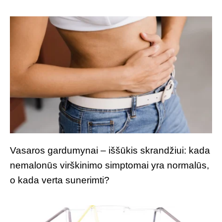
Vasaros gardumynai – iššūkis skrandžiui: kada
nemalonūs virškinimo simptomai yra normalūs,
o kada verta sunerimti?