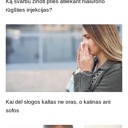
Ką svarbu žinoti prieš atliekant hialurono
rūgšties injekcijas?
Kai dėl slogos kaltas ne oras, o katinas ant
sofos