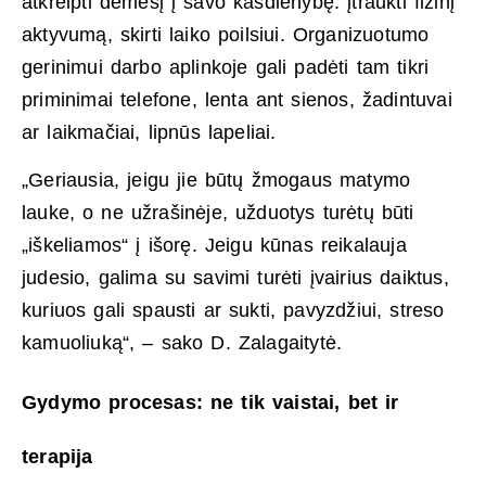
atkreipti dėmesį į savo kasdienybę: įtraukti fizinį
aktyvumą, skirti laiko poilsiui. Organizuotumo
gerinimui darbo aplinkoje gali padėti tam tikri
priminimai telefone, lenta ant sienos, žadintuvai
ar laikmačiai, lipnūs lapeliai.
„Geriausia, jeigu jie būtų žmogaus matymo
lauke, o ne užrašinėje, užduotys turėtų būti
„iškeliamos“ į išorę. Jeigu kūnas reikalauja
judesio, galima su savimi turėti įvairius daiktus,
kuriuos gali spausti ar sukti, pavyzdžiui, streso
kamuoliuką“, – sako D. Zalagaitytė.
Gydymo procesas: ne tik vaistai, bet ir
terapija