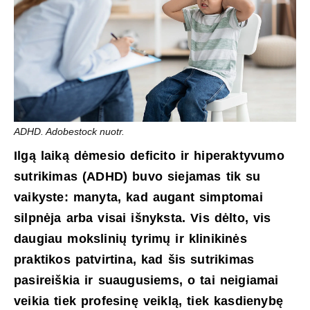
ADHD. Adobestock nuotr.
Ilgą laiką dėmesio deficito ir hiperaktyvumo
sutrikimas (ADHD) buvo siejamas tik su
vaikyste: manyta, kad augant simptomai
silpnėja arba visai išnyksta. Vis dėlto, vis
daugiau mokslinių tyrimų ir klinikinės
praktikos patvirtina, kad šis sutrikimas
pasireiškia ir suaugusiems, o tai neigiamai
veikia tiek profesinę veiklą, tiek kasdienybę