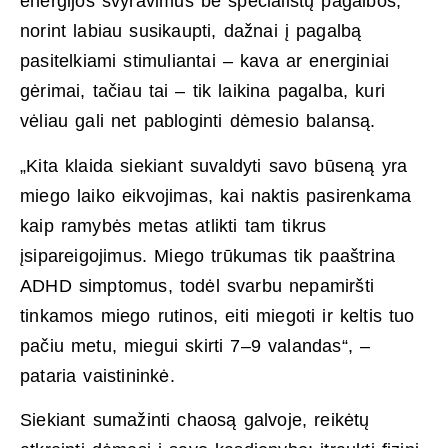
energijos svyravimus be specialistų pagalbos,
norint labiau susikaupti, dažnai į pagalbą
pasitelkiami stimuliantai – kava ar energiniai
gėrimai, tačiau tai – tik laikina pagalba, kuri
vėliau gali net pabloginti dėmesio balansą.
„Kita klaida siekiant suvaldyti savo būseną yra
miego laiko eikvojimas, kai naktis pasirenkama
kaip ramybės metas atlikti tam tikrus
įsipareigojimus. Miego trūkumas tik paaštrina
ADHD simptomus, todėl svarbu nepamiršti
tinkamos miego rutinos, eiti miegoti ir keltis tuo
pačiu metu, miegui skirti 7–9 valandas“, –
pataria vaistininkė.
Siekiant sumažinti chaosą galvoje, reikėtų