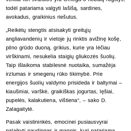
todėl patariama valgyti lašišą, sardines,
avokadus, graikinius riešutus.
„Reikėtų stengtis atsisakyti greitųjų
angliavandenių ir vietoje jų rinktis avižinę košę,
pilno grūdo duoną, grikius, kurie yra lėčiau
virškinami, nesukelia staigių gliukozės šuolių.
Taip išlaikoma stabilesnė nuotaika, sumažėja
irzlumas ir smegenų rūko tikimybė. Prie
energijos šuolių valdymo prisideda ir baltymai –
kiaušiniai, varškė, graikiškas jogurtas, lęšiai,
pupelės, kalakutiena, vištiena“, – sako D.
Zalagaitytė.
Pasak vaistininkės, emocinei pusiausvyrai
palaikyti naudingas ir magnis, kurį patariama