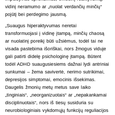
vidinį neramumo ar „nuolat verdančių minčių“
pojūtį bei perdegimo jausmą.
„Suaugus hiperaktyvumas neretai
transformuojasi į vidinę įtampą, minčių chaosą
ar nuolatinį poreikį būti užsiėmus, todėl tai ne
visada pastebima išoriškai, nors žmogus viduje
gali patirti didelę psichologinę įtampą. Būtent
todėl ADHD suaugusiesiems dažnai lydi antriniai
sunkumai – žema savivertė, nerimo sutrikimai,
depresijos simptomai, emocinis išsekimas.
Daugelis žmonių metų metus save laiko
„tinginiais“, „neorganizuotais“ ar „nepakankamai
disciplinuotais“, nors iš tiesų susiduria su
neurobiologiniais vykdomųjų funkcijų reguliacijos