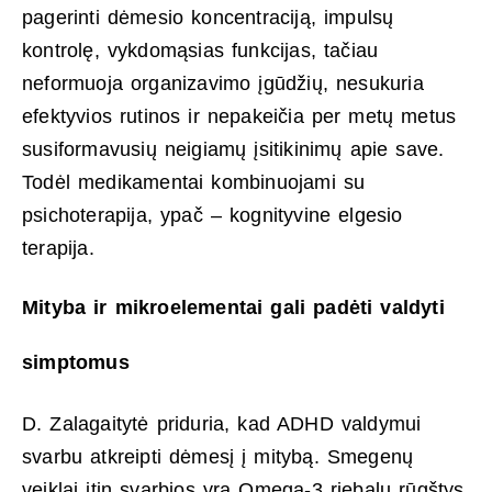
pagerinti dėmesio koncentraciją, impulsų
kontrolę, vykdomąsias funkcijas, tačiau
neformuoja organizavimo įgūdžių, nesukuria
efektyvios rutinos ir nepakeičia per metų metus
susiformavusių neigiamų įsitikinimų apie save.
Todėl medikamentai kombinuojami su
psichoterapija, ypač – kognityvine elgesio
terapija.
Mityba ir mikroelementai gali padėti valdyti
simptomus
D. Zalagaitytė priduria, kad ADHD valdymui
svarbu atkreipti dėmesį į mitybą. Smegenų
veiklai itin svarbios yra Omega-3 riebalų rūgštys,