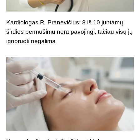
Kardiologas R. Pranevičius: 8 iš 10 juntamų
širdies permušimų nėra pavojingi, tačiau visų jų
ignoruoti negalima