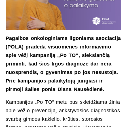
Pagalbos onkologiniams ligoniams asociacija
(POLA) pradeda visuomenės informavimo
apie vėžį kampaniją „Po TO“, sieksiančią
priminti, kad šios ligos diagnozė dar nėra
nuosprendis, o gyvenimas po jos nesustoja.
Prie kampanijos palaikytojų jungiasi ir
pirmoji šalies ponia Diana Nausėdienė.
Kampanijos „Po TO“ metu bus skleidžiama žinia
apie vėžio prevenciją, ankstyvosios diagnostikos
svarbą gimdos kaklelio, krūties, storosios