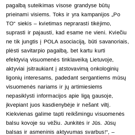
pagalbą suteikimas visose grandyse būtų
prieinami visiems. Toks ir yra kampanijos „Po
TO“ siekis – kvietimas neprarasti tikėjimo,
suprasti ir pajausti, kad esame ne vieni. Kviečiu
ne tik jungtis į POLA asociaciją, būti savanoriais,
plėsti savitarpio pagalbą, bet kartu kurti
efektyvią visuomenės tinklaveiką Lietuvoje,
aktyviai įsitraukiant į atstovavimą onkologinių
ligonių interesams, padedant sergantiems mūsų
visuomenės nariams ir jų artimiesiems
nepasiklysti informacijos apie ligą gausoje,
įkvepiant juos kasdienybėje ir nešant viltį.
Kiekvienas galime tapti reikšmingu visuomenės
balsu kovoje su vėžiu. Junkitės ir Jūs. Jūsų
balsas ir asmeninis aktyvumas svarbus!“, –