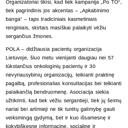
Organizatoriai tikisi, kad tiek kampanija „Po TO“,
tiek pagrindinis jos akcentas – „Apkabinimo
banga“ – taps tradiciniais kasmetiniais
renginiais, skirtais masiškai palaikyti vėžiu
sergančius žmones.
POLA – didžiausia pacientų organizacija
Lietuvoje, šiuo metu vienijanti daugiau nei 57
tūkstančius onkologinių pacientų ir 30
nevyriausybinių organizacijų, teikianti praktinę
pagalbą, profesionalias konsultacijas bei telkianti
palaikančią bendruomenę. Asociacija siekia
užtikrinti, kad tiek vėžiu sergantieji, tiek jų šeimų
nariai bei artimieji ne tik turėtų galimybę gauti
veiksmingą gydymą, bet ir kuo išsamesnę ir
kokybiškesnę informacinę, socialinę ir