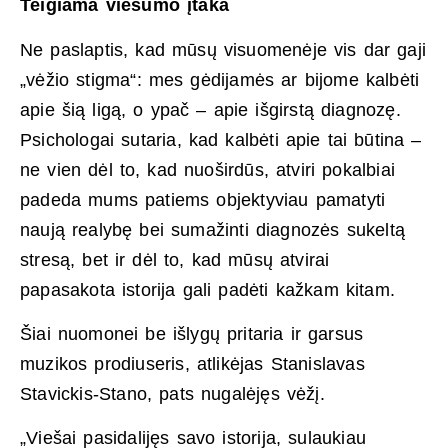
Teigiama viešumo įtaka
Ne paslaptis, kad mūsų visuomenėje vis dar gaji
„vėžio stigma“: mes gėdijamės ar bijome kalbėti
apie šią ligą, o ypač – apie išgirstą diagnozę.
Psichologai sutaria, kad kalbėti apie tai būtina –
ne vien dėl to, kad nuoširdūs, atviri pokalbiai
padeda mums patiems objektyviau pamatyti
naują realybę bei sumažinti diagnozės sukeltą
stresą, bet ir dėl to, kad mūsų atvirai
papasakota istorija gali padėti kažkam kitam.
Šiai nuomonei be išlygų pritaria ir garsus
muzikos prodiuseris, atlikėjas Stanislavas
Stavickis-Stano, pats nugalėjęs vėžį.
„Viešai pasidalijęs savo istorija, sulaukiau