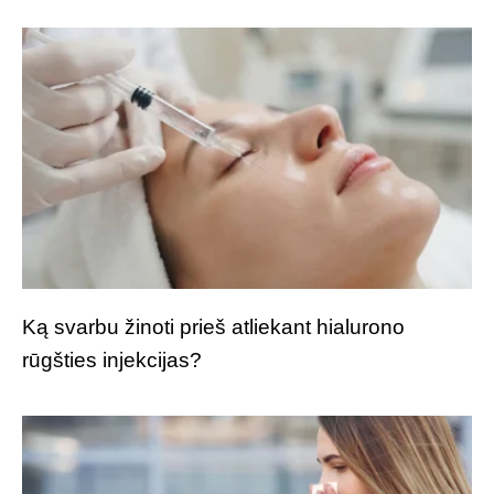
Ką svarbu žinoti prieš atliekant hialurono
rūgšties injekcijas?