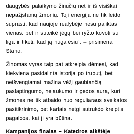
daugybės palaikymo žinučių net ir iš visiškai
nepažįstamų žmonių. Toji energija ne tik leido
suprasti, kad naujoje realybėje nesu paliktas
vienas, bet ir suteikė jėgų bei ryžto kovoti su
liga ir tikėti, kad ją nugalėsiu“, – prisimena
Stano.
Žinomas vyras taip pat atkreipia dėmesį, kad
kiekviena pasidalinta istorija po truputį, bet
neišvengiamai mažina vėžį gaubiančią
paslaptingumo, nejaukumo ir gėdos aurą, kuri
žmones ne tik atbaido nuo reguliaraus sveikatos
pasitikrinimo, bet kartais netgi sutrukdo kreiptis
pagalbos, kai ji yra būtina.
Kampanijos finalas – Katedros aikštėje