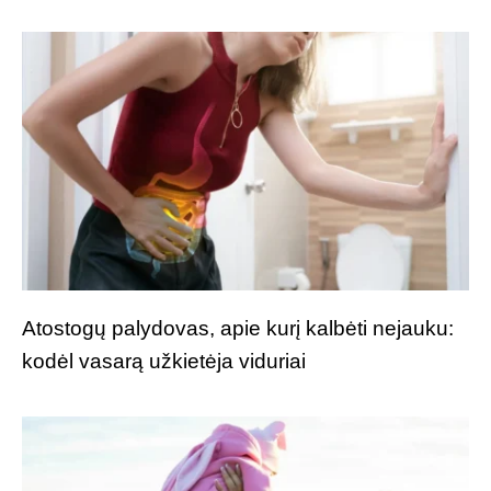
Atostogų palydovas, apie kurį kalbėti nejauku:
kodėl vasarą užkietėja viduriai