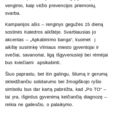
vengimo, kaip vėžio prevencijos priemonių,
svarba.
Kampanijos ašis – renginys gegužės 15 dieną
sostinės Katedros aikštėje. Svarbiausias jo
akcentas – „Apkabinimo banga“, kuomet į
aikštę susirinkę Vilniaus miesto gyventojai ir
svečiai, savanoriai, ligą išgyvenusieji bei rėmėjai
bus kviečiami apsikabinti.
Šiuo paprastu, bet itin galingu, šilumą ir gerumą
skleidžiančiu solidarumo bei žmogiškojo ryšio
simboliu bus dar kartą pabrėžta, kad „Po TO“ –
tai yra, išgirdus gyvenimą keičiančią diagnozę –
reikia ne gailesčio, o palaikymo.