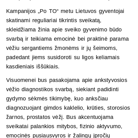
Kampanijos „Po TO“ metu Lietuvos gyventojai
skatinami reguliariai tikrintis sveikatą,
skleidžiama žinia apie sveiko gyvenimo būdo
svarbą ir teikiama emocinė bei praktinė parama
vėžiu sergantiems žmonėms ir jų šeimoms,
padedant jiems susidoroti su ligos keliamais
kasdieniais iššūkiais.
Visuomenei bus pasakojama apie ankstyvosios
vėžio diagnostikos svarbą, siekiant padidinti
gydymo sėkmės tikimybę, kuo anksčiau
diagnozuojant gimdos kaklelio, krūties, storosios
žarnos, prostatos vėžį. Bus akcentuojama
sveikatai palankios mitybos, fizinio aktyvumo,
emocinės pusiausvyros ir žalingų įpročių