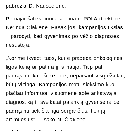
pabrėžia D. Nausėdienė.
Pirmajai šalies poniai antrina ir POLA direktorė
Neringa Čiakienė. Pasak jos, kampanijos tikslas
– parodyti, kad gyvenimas po vėžio diagnozės
nesustoja.
„Norime įkvėpti tuos, kurie pradeda onkologinės
ligos kelią ar patiria jį iš naujo. Taip pat
padrąsinti, kad ši kelionė, nepaisant visų iššūkių,
būtų viltinga. Kampanijos metu sieksime kuo
plačiau informuoti visuomenę apie ankstyvąją
diagnostiką ir sveikatai palankią gyvenseną bei
padrąsinti tiek šia liga sergančius, tiek jų
artimuosius“, – sako N. Čiakienė.