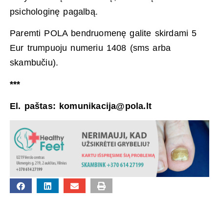
psichologinę pagalbą.
Paremti POLA bendruomenę galite skirdami 5
Eur trumpuoju numeriu 1408 (sms arba
skambučiu).
***
El. paštas:
komunikacija@pola.lt