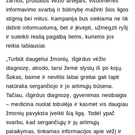
žarnos, prostatos vėžio atvejais, visuomenės
informavimo svarbą ir būtinybę mažinti šios ligos
stigmą bei mitus. Kampanija bus siekiama ne tik
didinti informuotumą, bet ir įkvėpti, užmegzti ryšį
ir suteikti realią pagalbą tiems, kuriems jos
reikia labiausiai.
„Turbūt daugeliui žmonių, išgirdus vėžio
diagnozę, atrodo, tarsi žemė slystų iš po kojų.
Šokas, baimė ir neviltis labai greitai gali tapti
natūralia sergančiojo ir jo artimųjų būsena.
Tačiau, išgirdus diagnozę, gyvenimas nesibaigia
– medicina nuolat tobulėja ir kasmet vis daugiau
žmonių pavyksta įveikti šią ligą. Todėl ypač
svarbu, kad sergančiųjų ir jų artimųjų
palaikymas, tinkamas informacijos apie vėžį ir