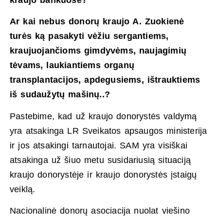
kraujo bankuose?
Ar kai nebus donorų kraujo A. Zuokienė
turės ką pasakyti vėžiu sergantiems,
kraujuojančioms gimdyvėms, naujagimių
tėvams, laukiantiems organų
transplantacijos, apdegusiems, ištrauktiems
iš sudaužytų mašinų..?
Pastebime, kad už kraujo donorystės valdymą
yra atsakinga LR Sveikatos apsaugos ministerija
ir jos atsakingi tarnautojai. SAM yra visiškai
atsakinga už šiuo metu susidariusią situaciją
kraujo donorystėje ir kraujo donorystės įstaigų
veiklą.
Nacionalinė donorų asociacija nuolat viešino