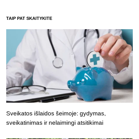
TAIP PAT SKAITYKITE
Sveikatos išlaidos šeimoje: gydymas,
sveikatinimas ir nelaimingi atsitikimai