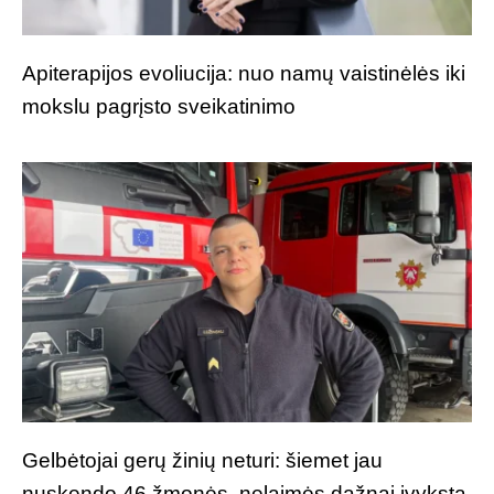
Apiterapijos evoliucija: nuo namų vaistinėlės iki
mokslu pagrįsto sveikatinimo
Gelbėtojai gerų žinių neturi: šiemet jau
nuskendo 46 žmonės, nelaimės dažnai įvyksta