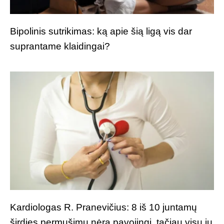
Bipolinis sutrikimas: ką apie šią ligą vis dar
suprantame klaidingai?
Kardiologas R. Pranevičius: 8 iš 10 juntamų
širdies permušimų nėra pavojingi, tačiau visų jų