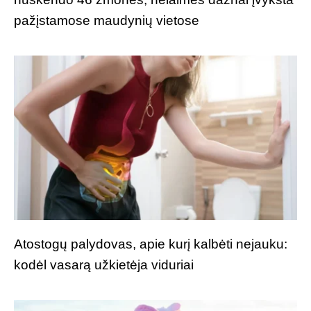
pažįstamose maudynių vietose
Atostogų palydovas, apie kurį kalbėti nejauku:
kodėl vasarą užkietėja viduriai