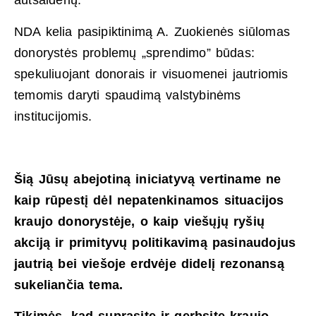
autsaiderių.
NDA kelia pasipiktinimą A. Zuokienės siūlomas
donorystės problemų „sprendimo” būdas:
spekuliuojant donorais ir visuomenei jautriomis
temomis daryti spaudimą valstybinėms
institucijomis.
Šią Jūsų abejotiną iniciatyvą vertiname ne
kaip rūpestį dėl nepatenkinamos situacijos
kraujo donorystėje, o kaip viešųjų ryšių
akciją ir primityvų politikavimą pasinaudojus
jautrią bei viešoje erdvėje didelį rezonansą
sukeliančia tema.
Tikimės, kad suprasite ir gerbsite kraujo