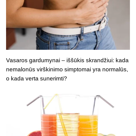
Vasaros gardumynai – iššūkis skrandžiui: kada
nemalonūs virškinimo simptomai yra normalūs,
o kada verta sunerimti?