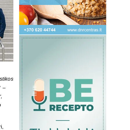
stikos
“ –
“,
o
i,