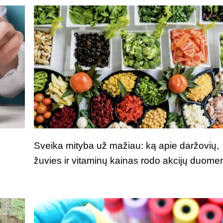
Sveika mityba už mažiau: ką apie daržovių,
žuvies ir vitaminų kainas rodo akcijų duome