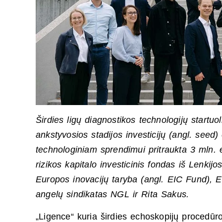
Širdies ligų diagnostikos technologijų startu
ankstyvosios stadijos investicijų (angl. seed
technologiniam sprendimui pritraukta 3 mln. 
rizikos kapitalo investicinis fondas iš Lenkijo
Europos inovacijų taryba (angl. EIC Fund), E
angelų sindikatas NGL ir Rita Sakus.
„Ligence“ kuria širdies echoskopijų procedūr