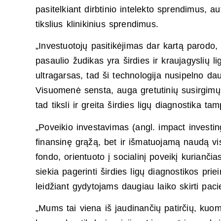
pasitelkiant dirbtinio intelekto sprendimus, 
tikslius klinikinius sprendimus.
„Investuotojų pasitikėjimas dar kartą parodo,
pasaulio žudikas yra širdies ir kraujagyslių l
ultragarsas, tad ši technologija nusipelno 
Visuomenė sensta, auga gretutinių susirgimų s
tad tiksli ir greita širdies ligų diagnostika ta
„Poveikio investavimas (angl. impact investing
finansinę grąžą, bet ir išmatuojamą naudą vi
fondo, orientuoto į socialinį poveikį kurianč
siekia pagerinti širdies ligų diagnostikos prie
leidžiant gydytojams daugiau laiko skirti pac
„Mums tai viena iš jaudinančių patirčių, kuom