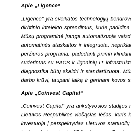
Apie „Ligence“
„Ligence“ yra sveikatos technologijų bendrovė
dirbtinio intelekto sprendimus, kurie padidina
Mūsų programinė įranga automatizuoja vaizdų 
automatinės ataskaitos ir integruota, neprikl
peržiūros programa, padedanti priimti kliniki
suderintas su PACS ir ligoninių IT infrastruk
diagnostika būtų skaidri ir standartizuota. M
darbo krūvį, taupant laiką ir gerinant kovos s
Apie „Coinvest Capital“
„Coinvest Capital“ yra ankstyvosios stadijos 
Lietuvos Respublikos viešąsias lėšas, kuris ka
investuoja į perspektyvias Lietuvos startuolių