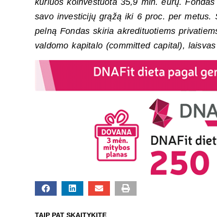
kuriuos koinvestuota 35,9 mln. eurų. Fondas 
savo investicijų grąžą iki 6 proc. per metus. 
pelną Fondas skiria akredituotiems privatiem
valdomo kapitalo (committed capital), laisvas
TAIP PAT SKAITYKITE