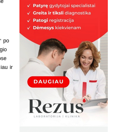
me
“ po
gio
ose
iau ir