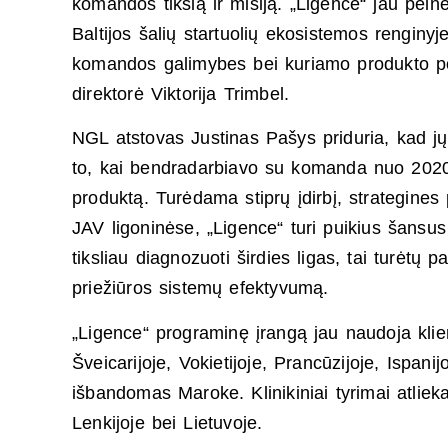
komandos tikslą ir misiją. „Ligence“ jau pel
Baltijos šalių startuolių ekosistemos renginy
komandos galimybes bei kuriamo produkto po
direktorė Viktorija Trimbel.
NGL atstovas Justinas Pašys priduria, kad jų
to, kai bendradarbiavo su komanda nuo 2020 m
produktą. Turėdama stiprų įdirbį, strategines
JAV ligoninėse, „Ligence“ turi puikius šansus
tiksliau diagnozuoti širdies ligas, tai turėtų p
priežiūros sistemų efektyvumą.
„Ligence“ programinę įrangą jau naudoja klien
Šveicarijoje, Vokietijoje, Prancūzijoje, Ispanij
išbandomas Maroke. Klinikiniai tyrimai atliek
Lenkijoje bei Lietuvoje.