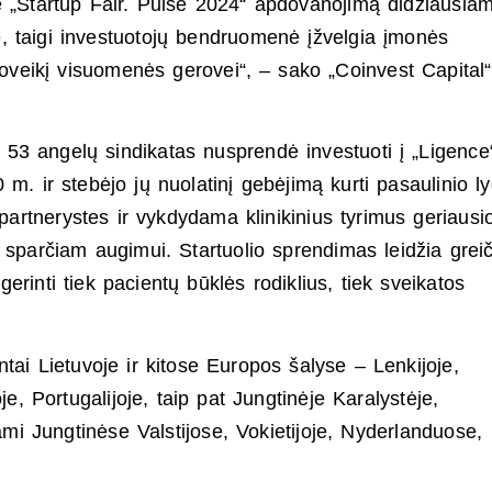
nė „Startup Fair. Pulse 2024“ apdovanojimą didžiausia
je, taigi investuotojų bendruomenė įžvelgia įmonės
veikį visuomenės gerovei“, – sako „Coinvest Capital“
 53 angelų sindikatas nusprendė investuoti į „Ligence
. ir stebėjo jų nuolatinį gebėjimą kurti pasaulinio ly
 partnerystes ir vykdydama klinikinius tyrimus geriausi
 sparčiam augimui. Startuolio sprendimas leidžia greič
agerinti tiek pacientų būklės rodiklius, tiek sveikatos
tai Lietuvoje ir kitose Europos šalyse – Lenkijoje,
oje, Portugalijoje, taip pat Jungtinėje Karalystėje,
ami Jungtinėse Valstijose, Vokietijoje, Nyderlanduose,