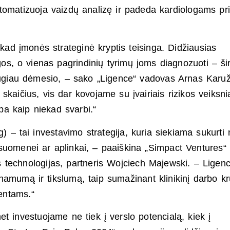
automatizuoja vaizdų analizę ir padeda kardiologams pri
 kad įmonės strateginė kryptis teisinga. Didžiausias
igos, o vienas pagrindinių tyrimų joms diagnozuoti – ši
daugiau dėmesio, – sako „Ligence“ vadovas Arnas Karu
kaičius, vis dar kovojame su įvairiais rizikos veiksnia
mpa kaip niekad svarbi.“
) – tai investavimo strategija, kuria siekiama sukurti 
suomenei ar aplinkai, – paaiškina „Simpact Ventures“
ias technologijas, partneris Wojciech Majewski. – Ligen
inamumą ir tikslumą, taip sumažinant klinikinį darbo krū
ientams.“
et investuojame ne tiek į verslo potencialą, kiek į