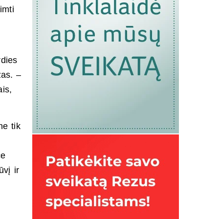
imti
rdies
žas. –
is,
ne tik
ce
vį ir