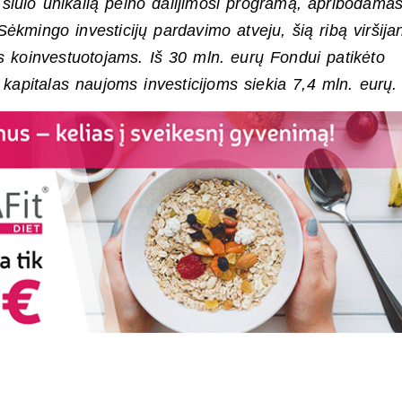
siūlo unikalią pelno dalijimosi programą, apribodama
Sėkmingo investicijų pardavimo atveju, šią ribą viršijan
s koinvestuotojams. Iš 30 mln. eurų Fondui patikėto
 kapitalas naujoms investicijoms siekia 7,4 mln. eurų.