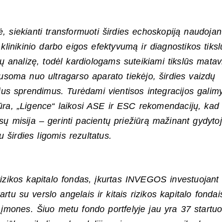
, siekianti transformuoti širdies echoskopiją naudojan
 klinikinio darbo eigos efektyvumą ir diagnostikos tiks
analizę, todėl kardiologams suteikiami tikslūs matav
ausoma nuo ultragarso aparato tiekėjo, širdies vaizdų
nius sprendimus. Turėdami vientisos integracijos galim
tūra, „Ligence“ laikosi ASE ir ESC rekomendacijų, kad
ūsų misija – gerinti pacientų priežiūrą mažinant gydyto
u širdies ligomis rezultatus.
rizikos kapitalo fondas, įkurtas INVEGOS investuojant
rtu su verslo angelais ir kitais rizikos kapitalo fondai
 įmones. Šiuo metu fondo portfelyje jau yra 37 startuoli