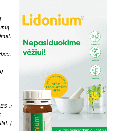
t
lumą.
imai,
ybes,
jų
 ES ir
s
ai, į