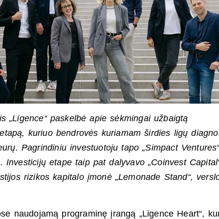
olis „Ligence“ paskelbė apie sėkmingai užbaigtą
) etapą, kuriuo bendrovės kuriamam širdies ligų diagno
eurų. Pagrindiniu investuotoju tapo „Simpact Ventures
s. Investicijų etape taip pat dalyvavo „Coinvest Capital
stijos rizikos kapitalo įmonė „Lemonade Stand“, versl
ose naudojamą programinę įrangą „Ligence Heart“, kur