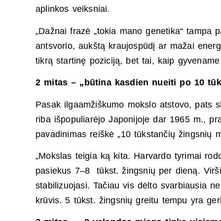
aplinkos veiksniai.
„Dažnai frazė „tokia mano genetika“ tampa pa
antsvorio, aukštą kraujospūdį ar mažai energi
tikrą startinę poziciją, bet tai, kaip gyvename
2 mitas – „būtina kasdien nueiti po 10 tūk
Pasak ilgaamžiškumo mokslo atstovo, pats skai
riba išpopuliarėjo Japonijoje dar 1965 m., pr
pavadinimas reiškė „10 tūkstančių žingsnių m
„Mokslas teigia ką kita. Harvardo tyrimai rodo
pasiekus 7–8 tūkst. žingsnių per dieną. Virš
stabilizuojasi. Tačiau vis dėlto svarbiausia 
krūvis. 5 tūkst. žingsnių greitu tempu yra geri