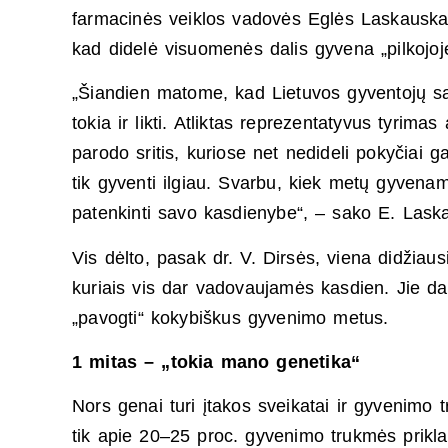
farmacinės veiklos vadovės Eglės Laskauskaitė
kad didelė visuomenės dalis gyvena „pilkojoje
„Šiandien matome, kad Lietuvos gyventojų savij
tokia ir likti. Atliktas reprezentatyvus tyrimas
parodo sritis, kuriose net nedideli pokyčiai 
tik gyventi ilgiau. Svarbu, kiek metų gyvenam
patenkinti savo kasdienybe“, – sako E. Lask
Vis dėlto, pasak dr. V. Dirsės, viena didžiausių
kuriais vis dar vadovaujamės kasdien. Jie dažn
„pavogti“ kokybiškus gyvenimo metus.
1 mitas – „tokia mano genetika“
Nors genai turi įtakos sveikatai ir gyvenimo
tik apie 20–25 proc. gyvenimo trukmės prikla