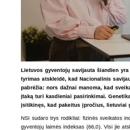
Lietuvos gyventojų savijauta šiandien yra 
tyrimas atskleidė, kad Nacionalinis savijau
pabrėžia: nors dažnai manoma, kad sveikat
įtaką turi kasdieniai pasirinkimai. Geneti
įsitikinęs, kad pakeitus įpročius, lietuvia
NSI sudaro trys rodikliai: fizinės sveikatos 
gyventojų laimės indeksas (66,0). Visi jie ats