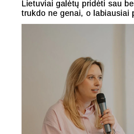
Lietuviai galėtų pridėti sau
trukdo ne genai, o labiausiai