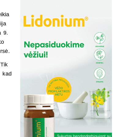
ikia
ija
 9.​
ko
rsė.
Tik
, kad