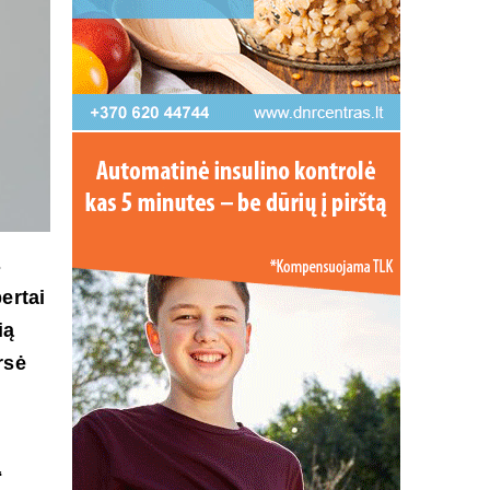
s
ertai
ią
rsė
“