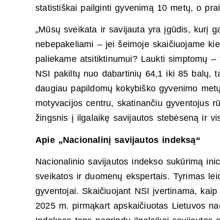
statistiškai pailginti gyvenimą 10 metų, o prai
„Mūsų sveikata ir savijauta yra įgūdis, kurį ga
nebepakeliami – jei šeimoje skaičiuojame kie
paliekame atsitiktinumui? Laukti simptomų – t
NSI pakiltų nuo dabartinių 64,1 iki 85 balų, t
daugiau papildomų kokybiško gyvenimo metų. M
motyvacijos centru, skatinančiu gyventojus rūp
žingsnis į ilgalaikę savijautos stebėseną ir 
Apie „Nacionalinį savijautos indeksą“
Nacionalinio savijautos indekso sukūrimą inici
sveikatos ir duomenų ekspertais. Tyrimas leid
gyventojai. Skaičiuojant NSI įvertinama, kaip
2025 m. pirmąkart apskaičiuotas Lietuvos nac