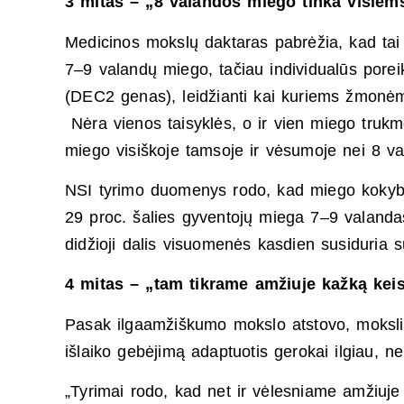
3 mitas – „8 valandos miego tinka visiem
Medicinos mokslų daktaras pabrėžia, kad tai 
7–9 valandų miego, tačiau individualūs poreiki
(DEC2 genas), leidžianti kai kuriems žmonėms v
Nėra vienos taisyklės, o ir vien miego truk
miego visiškoje tamsoje ir vėsumoje nei 8 vala
NSI tyrimo duomenys rodo, kad miego kokybė 
29 proc. šalies gyventojų miega 7–9 valandas,
didžioji dalis visuomenės kasdien susiduri
4 mitas – „tam tikrame amžiuje kažką keis
Pasak ilgaamžiškumo mokslo atstovo, moksli
išlaiko gebėjimą adaptuotis gerokai ilgiau, ne
„Tyrimai rodo, kad net ir vėlesniame amžiuje p