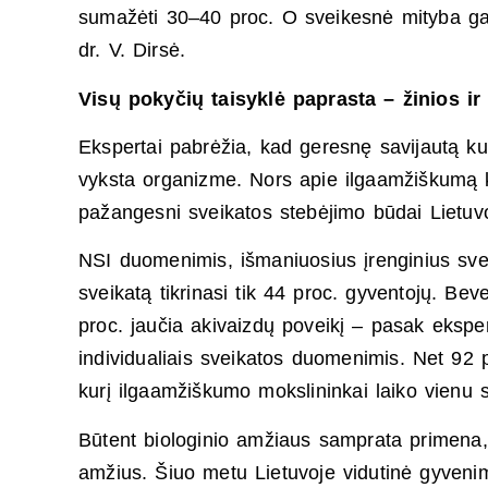
sumažėti 30–40 proc. O sveikesnė mityba gali m
dr. V. Dirsė.
Visų pokyčių taisyklė paprasta – žinios i
Ekspertai pabrėžia, kad geresnę savijautą ku
vyksta organizme. Nors apie ilgaamžiškumą 
pažangesni sveikatos stebėjimo būdai Lietuvoj
NSI duomenimis, išmaniuosius įrenginius sveik
sveikatą tikrinasi tik 44 proc. gyventojų. Beve
proc. jaučia akivaizdų poveikį – pasak eksp
individualiais sveikatos duomenimis. Net 92 p
kurį ilgaamžiškumo mokslininkai laiko vienu s
Būtent biologinio amžiaus samprata primena,
amžius. Šiuo metu Lietuvoje vidutinė gyvenim