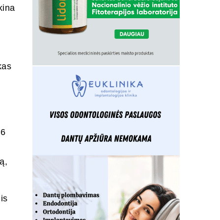
kina
kas
26
ą,
is