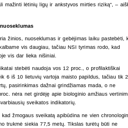
ažinti lėtinių ligų ir ankstyvos mirties riziką“, – aiš
r nuoseklumas
ria žinios, nuoseklumas ir gebėjimas laiku pastebėti, 
kalbame vis daugiau, tačiau NSI tyrimas rodo, kad
e vis dar lieka nišiniai.
atai stebėti naudoja vos 12 proc., o profilaktiškai
ik 6 iš 10 lietuvių vartoja maisto papildus, tačiau tik 
ertų, pasirinkimas dažnai grindžiamas mada, o ne
roc. nėra net girdėję apie biologinio amžiaus vertinim
varbiausių sveikatos indikatorių.
 kad žmogaus sveikatą apibūdina ne vien chronologin
o trukmė siekia 77,5 metų. Tikslas turėtų būti ne