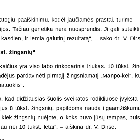
togiu paaiškinimu, kodėl jaučiamės prastai, turime
jos. Tačiau genetika nėra nuosprendis. Ji gali suteikt
 kasdien, ir lemia galutinį rezultatą“, – sako dr. V. Dir
st. žingsnių“
čius yra viso labo rinkodarinis triukas. 10 tūkst. ži
adėjus pardavinėti pirmąjį žingsniamatį „Manpo-kei“, ku
atuoklis“.
, kad didžiausias šuolis sveikatos rodikliuose įvyksta
ijus 8 tūkst. žingsnių, papildoma nauda ilgaamžiškumu
ne kiek žingsnių nuėjote, o koks buvo jūsų tempas, pul
au nei 10 tūkst. lėtai“, – aiškina dr. V. Dirsė.