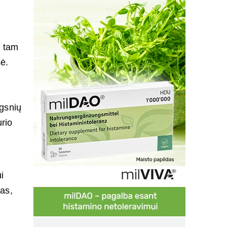
i tam
sė.
ngsnių
rio
i
sas,