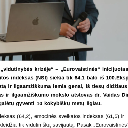
„vidutinybės krizėje“ – „Eurovaistinės“ inicijuota
tos indeksas (NSI) siekia tik 64,1 balo iš 100.
Eksp
ą ir ilgaamžiškumą lemia genai, iš tiesų didžiaus
kas ir ilgaamžiškumo mokslo atstovas dr. Vaidas Di
i galėtų gyventi 10 kokybiškų metų ilgiau.
indeksas (64,2), emocinės sveikatos indeksas (61,5) ir
kleidžia tik vidutinišką savijautą. Pasak „Eurovaistinės