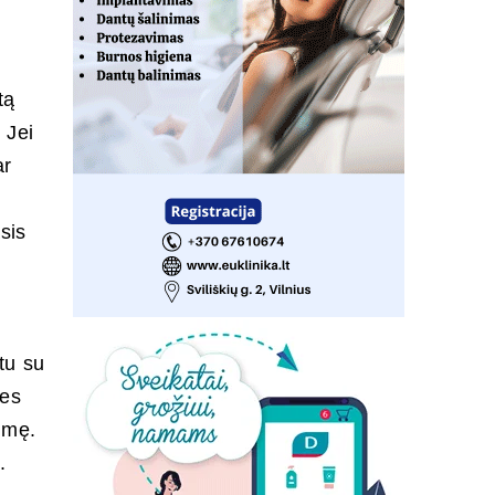
tą
 Jei
ar
sis
rtu su
ies
imę.
.