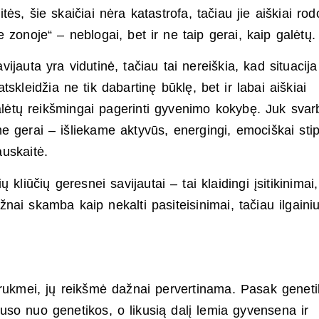
s, šie skaičiai nėra katastrofa, tačiau jie aiškiai rod
 zonoje“ – neblogai, bet ir ne taip gerai, kaip galėtų.
auta yra vidutinė, tačiau tai nereiškia, kad situacija 
 atskleidžia ne tik dabartinę būklę, bet ir labai aiškiai
galėtų reikšmingai pagerinti gyvenimo kokybę. Juk sva
e gerai – išliekame aktyvūs, energingi, emociškai stip
auskaitė.
 kliūčių geresnei savijautai – tai klaidingi įsitikinimai,
ai skamba kaip nekalti pasiteisinimai, tačiau ilgainiu
 trukmei, jų reikšmė dažnai pervertinama. Pasak geneti
uso nuo genetikos, o likusią dalį lemia gyvensena ir