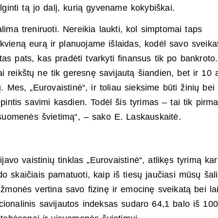
lginti tą jo dalį, kurią gyvename kokybiškai.
lima treniruoti. Nereikia laukti, kol simptomai taps
kvieną eurą ir planuojame išlaidas, kodėl savo sveika
as pats, kas pradėti tvarkyti finansus tik po bankroto.
ai reikštų ne tik geresnę savijautą šiandien, bet ir 10 
es, „Eurovaistinė“, ir toliau sieksime būti žinių bei
intis savimi kasdien. Todėl šis tyrimas – tai tik pirma
visuomenės švietimą“, – sako E. Laskauskaitė.
javo vaistinių tinklas „Eurovaistinė“, atlikęs tyrimą ka
o skaičiais pamatuoti, kaip iš tiesų jaučiasi mūsų šal
 žmonės vertina savo fizinę ir emocinę sveikatą bei la
ionalinis savijautos indeksas sudaro 64,1 balo iš 100