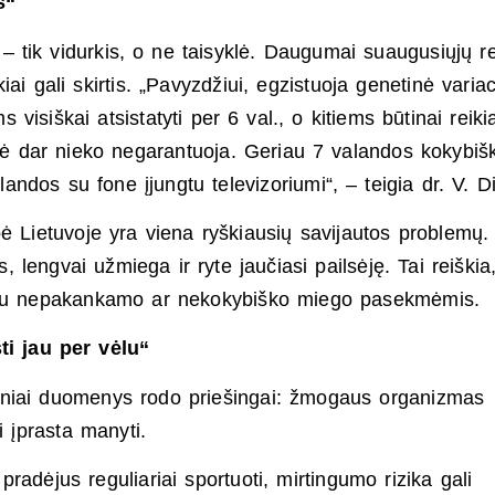
s“
– tik vidurkis, o ne taisyklė. Daugumai suaugusiųjų re
ai gali skirtis. „Pavyzdžiui, egzistuoja genetinė variac
isiškai atsistatyti per 6 val., o kitiems būtinai reikia
mė dar nieko negarantuoja. Geriau 7 valandos kokybiš
ndos su fone įjungtu televizoriumi“, – teigia dr. V. Di
Lietuvoje yra viena ryškiausių savijautos problemų. 
 lengvai užmiega ir ryte jaučiasi pailsėję. Tai reiškia
a su nepakankamo ar nekokybiško miego pasekmėmis.
ti jau per vėlu“
niai duomenys rodo priešingai: žmogaus organizmas
i įprasta manyti.
radėjus reguliariai sportuoti, mirtingumo rizika gali