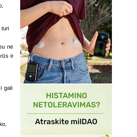
o,
turi
rbu ne
rūs ir
i gali
ko,