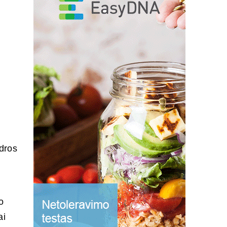
dros
ų
o
ai