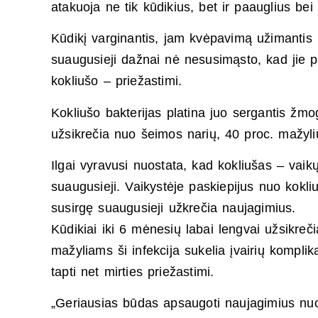
atakuoja ne tik kūdikius, bet ir paauglius be
Kūdikį varginantis, jam kvėpavimą užimantis k
suaugusieji dažnai nė nesusimąsto, kad jie p
kokliušo – priežastimi.
Kokliušo bakterijas platina juo sergantis žmo
užsikrečia nuo šeimos narių, 40 proc. mažyl
Ilgai vyravusi nuostata, kad kokliušas – vaikų 
suaugusieji. Vaikystėje paskiepijus nuo kokliu
susirgę suaugusieji užkrečia naujagimius.
Kūdikiai iki 6 mėnesių labai lengvai užsikreč
mažyliams ši infekcija sukelia įvairių kompli
tapti net mirties priežastimi.
„Geriausias būdas apsaugoti naujagimius nuo 