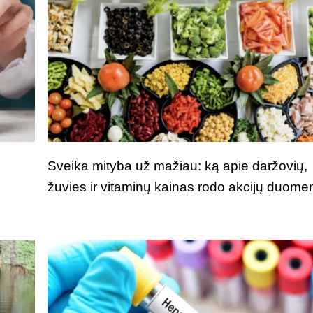
Sveika mityba už mažiau: ką apie daržovių,
žuvies ir vitaminų kainas rodo akcijų duome