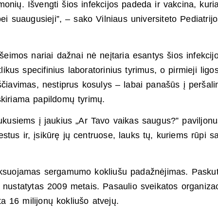
onių. Išvengti šios infekcijos padeda ir vakcina, kuria
 bei suaugusieji”, – sako Vilniaus universiteto Pediatrij
šeimos nariai dažnai nė neįtaria esantys šios infekcij
likus specifinius laboratorinius tyrimus, o pirmieji ligo
ščiavimas, nestiprus kosulys – labai panašūs į peršali
skiriama papildomų tyrimų.
sukusiems į jaukius „Ar Tavo vaikas saugus?” paviljonu
tus ir, įsikūrę jų centruose, lauks tų, kuriems rūpi sa
fiksuojamas sergamumo kokliušu padažnėjimas. Paskut
, nustatytas 2009 metais. Pasaulio sveikatos organizac
 16 milijonų kokliušo atvejų.