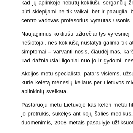
kad jų aplinkoje nebūtų kokliušu sergančių žm
būti skiepijami ne tik vaikai, bet ir paaugliai
centro vadovas profesorius Vytautas Usonis.
Naujagimius kokliušu užkrečiantys vyresnieji 
nešiotojai, nes kokliušą nustatyti galima tik at
simptomai – varvanti nosis, čiaudėjimas, kar
Tad dažniausiai ligoniai nuo jo ir gydomi, ne
Akcijos metu specialistai patars visiems, už
kurie keletą mėnesių kėliaus per Lietuvos mies
aplinkinių sveikata.
Pastaruoju metu Lietuvoje kas keleri metai 
jo protrūkis, sukėlęs ant kojų šalies medikus
duomenimis, 2008 metais pasaulyje užfiksuota