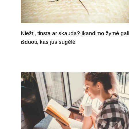
Niežti, tinsta ar skauda? Įkandimo žymė gal
išduoti, kas jus sugėlė