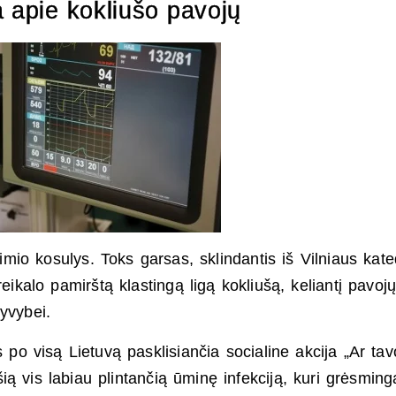
a apie kokliušo pavojų
o kosulys. Toks garsas, sklindantis iš Vilniaus kate
reikalo pamirštą klastingą ligą kokliušą, keliantį pavoj
yvybei.
 po visą Lietuvą pasklisiančia socialine akcija „Ar tav
ią vis labiau plintančią ūminę infekciją, kuri grėsming