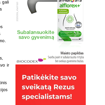
 gali
os
os
s
mo.
s,
vo ir
inis
ijos