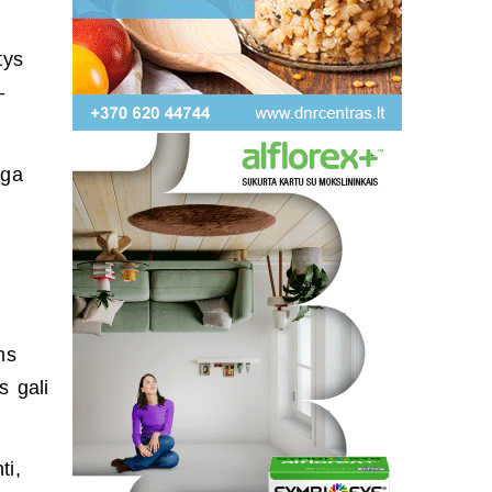
tys
–
iga
ms
s gali
ti,