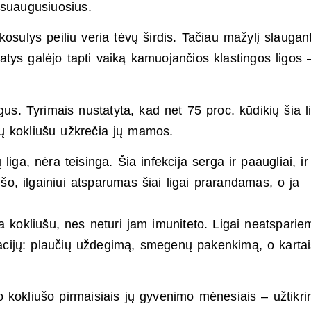
i suaugusiuosius.
osulys peiliu veria tėvų širdis. Tačiau mažylį slaugan
atys galėjo tapti vaiką kamuojančios klastingos ligos 
gus. Tyrimais nustatyta, kad net 75 proc. kūdikių šia l
ių kokliušu užkrečia jų mamos.
liga, nėra teisinga. Šia infekcija serga ir paaugliai, ir
šo, ilgainiui atsparumas šiai ligai prarandamas, o ja
ia kokliušu, nes neturi jam imuniteto. Ligai neatsparie
kacijų: plaučių uždegimą, smegenų pakenkimą, o kartai
kokliušo pirmaisiais jų gyvenimo mėnesiais – užtikrin