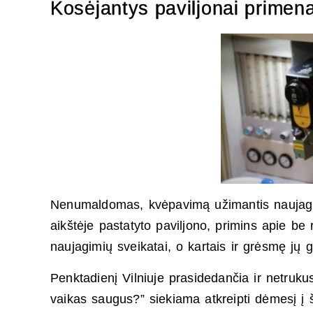
Kosėjantys paviljonai primen
Nenumaldomas, kvėpavimą užimantis naujagimi
aikštėje pastatyto paviljono, primins apie be 
naujagimių sveikatai, o kartais ir grėsmę jų g
Penktadienį Vilniuje prasidedančia ir netrukus
vaikas saugus?” siekiama atkreipti dėmesį į š