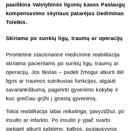
paaiškina Valstybinės ligonių kasos Paslaugų
kompensavimo skyriaus patarėjas Gediminas
Toleikis.
Skiriama po sunkių ligų, traumų ar operacijų
Prioritetinė stacionarinė medicininė reabilitacija
skiriama pacientams po sunkių ligų, traumų ar
operacijų. Jos tikslas – padėti žmogui atkurti dėl
ligos ar traumos sutrikusias funkcijas, atgauti
savarankiškumą, pagerinti gyvenimo kokybę ir
kuo greičiau grįžti į įprastą gyvenimą.
Tokia reabilitacija labai reikalinga, pavyzdžiui, po
insulto ar infarkto. Po insulto ji ypač svarbi
siekiant atkurti judėjimo, kalbos, pusiausvyros