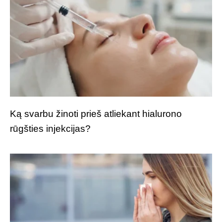
Ką svarbu žinoti prieš atliekant hialurono
rūgšties injekcijas?