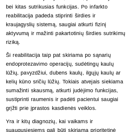
bei kitas sutrikusias funkcijas. Po infarkto
reabilitacija padeda stiprinti širdies ir
kraujagyslių sistemą, saugiai atkurti fizinį
aktyvumą ir mažinti pakartotinių širdies sutrikimų
riziką.
Ši reabilitacija taip pat skiriama po sąnarių
endoprotezavimo operacijų, sudėtingų kaulų
lūžių, pavyzdžiui, dubens kaulų, ilgųjų kaulų ar
kelių kūno sričių lūžių. Tokiais atvejais siekiama
sumažinti skausmą, atkurti judėjimo funkcijas,
sustiprinti raumenis ir padėti pacientui saugiai
grįžti prie įprastos kasdienės veiklos.
Yra ir kitų diagnozių, kai vaikams ir
suaugusiesiems gali būti skiriama prioritetinė