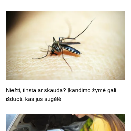
Niežti, tinsta ar skauda? Įkandimo žymė gali
išduoti, kas jus sugėlė