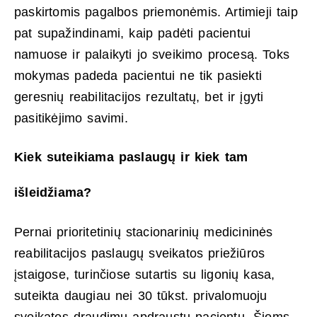
paskirtomis pagalbos priemonėmis. Artimieji taip
pat supažindinami, kaip padėti pacientui
namuose ir palaikyti jo sveikimo procesą. Toks
mokymas padeda pacientui ne tik pasiekti
geresnių reabilitacijos rezultatų, bet ir įgyti
pasitikėjimo savimi.
Kiek suteikiama paslaugų ir kiek tam
išleidžiama?
Pernai prioritetinių stacionarinių medicininės
reabilitacijos paslaugų sveikatos priežiūros
įstaigose, turinčiose sutartis su ligonių kasa,
suteikta daugiau nei 30 tūkst. privalomuoju
sveikatos draudimu apdraustų pacientų. Šioms