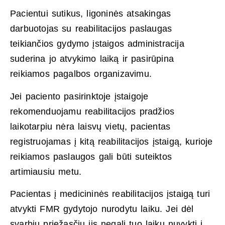
Pacientui sutikus, ligoninės atsakingas
darbuotojas su reabilitacijos paslaugas
teikiančios gydymo įstaigos administracija
suderina jo atvykimo laiką ir pasirūpina
reikiamos pagalbos organizavimu.
Jei paciento pasirinktoje įstaigoje
rekomenduojamu reabilitacijos pradžios
laikotarpiu nėra laisvų vietų, pacientas
registruojamas į kitą reabilitacijos įstaigą, kurioje
reikiamos paslaugos gali būti suteiktos
artimiausiu metu.
Pacientas į medicininės reabilitacijos įstaigą turi
atvykti FMR gydytojo nurodytu laiku. Jei dėl
svarbių priežasčių jis negali tuo laiku nuvykti į