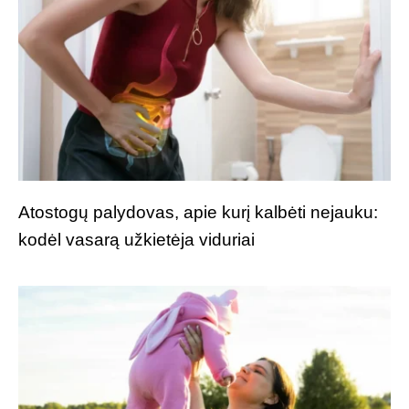
Atostogų palydovas, apie kurį kalbėti nejauku:
kodėl vasarą užkietėja viduriai