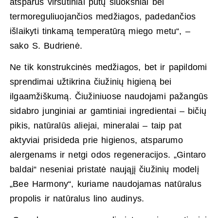
atsparūs viršutiniai putų sluoksniai bei
termoreguliuojančios medžiagos, padedančios
išlaikyti tinkamą temperatūrą miego metu“, –
sako S. Budrienė.
Ne tik konstrukcinės medžiagos, bet ir papildomi
sprendimai užtikrina čiužinių higieną bei
ilgaamžiškumą. Čiužiniuose naudojami pažangūs
sidabro junginiai ar gamtiniai ingredientai – bičių
pikis, natūralūs aliejai, mineralai – taip pat
aktyviai prisideda prie higienos, atsparumo
alergenams ir netgi odos regeneracijos. „Gintaro
baldai“ neseniai pristatė naująjį čiužinių modelį
„Bee Harmony“, kuriame naudojamas natūralus
propolis ir natūralus lino audinys.