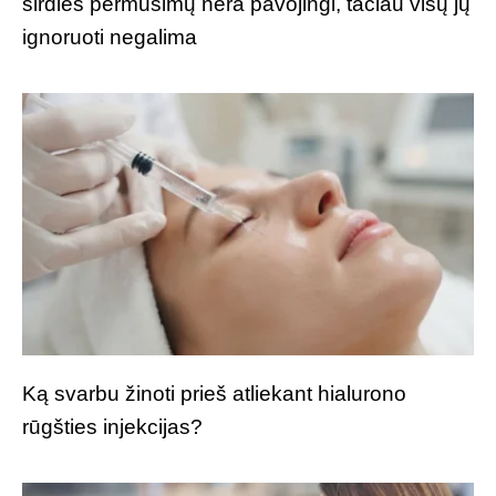
širdies permušimų nėra pavojingi, tačiau visų jų
ignoruoti negalima
Ką svarbu žinoti prieš atliekant hialurono
rūgšties injekcijas?