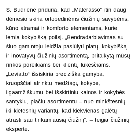
S. Budrienė priduria, kad „Materasso“ itin daug
dėmesio skiria ortopedinėms čiužinių savybėms,
kūno atramai ir komforto elementams, kurie
lemia kokybišką poilsį. „Bendradarbiavimas su
šiuo gamintoju leidžia pasiūlyti platų, kokybišką
ir inovatyvų čiužinių asortimentą, pritaikytą mūsų
rinkos poreikiams bei klientų lūkesčiams.
„Leviatto“ išsiskiria preciziška gamyba,
kruopščiai atrinktų medžiagų kokybe,
ilgaamžiškumu bei išskirtiniu kainos ir kokybės
santykiu, plačiu asortimentu – nuo minkštesnių
iki kietesnių variantų, kad kiekvienas galėtų
atrasti sau tinkamiausią čiužinį“, – teigia čiužinių
ekspertė.