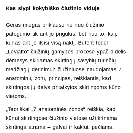
Kas slypi kokybiško čiužinio viduje
Geras miegas priklauso ne nuo čiužinio
patogumo tik ant jo prigulus, bet nuo to, kaip
kūnas ant jo ilsisi visą naktį. Būtent todėl
„Leviatto“ čiužinių gamybos procese ypač didelis
dėmesys skiriamas skirtingų savybių turinčių
medžiagų derinimui: čiužiniuose naudojamas 7
anatominių zonų principas, reiškiantis, kad
skirtingos jų dalys pritaikytos skirtingoms kūno
vietoms.
„Teoriškai „7 anatominės zonos“ reiškia, kad
kūnui skirtingose čiužinio vietose užtikrinama
skirtinga atrama – galvai ir kaklui, pečiams,