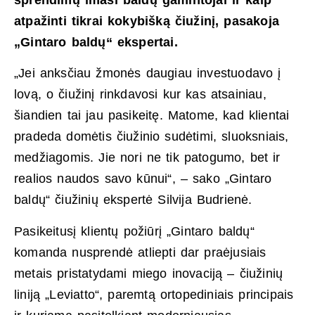
sprendimų imasi baldų gamintojai ir kaip
atpažinti tikrai kokybišką čiužinį, pasakoja
„Gintaro baldų“ ekspertai.
„Jei anksčiau žmonės daugiau investuodavo į
lovą, o čiužinį rinkdavosi kur kas atsainiau,
šiandien tai jau pasikeitę. Matome, kad klientai
pradeda domėtis čiužinio sudėtimi, sluoksniais,
medžiagomis. Jie nori ne tik patogumo, bet ir
realios naudos savo kūnui“, – sako „Gintaro
baldų“ čiužinių ekspertė Silvija Budrienė.
Pasikeitusį klientų požiūrį „Gintaro baldų“
komanda nusprendė atliepti dar praėjusiais
metais pristatydami miego inovaciją – čiužinių
liniją „Leviatto“, paremtą ortopediniais principais