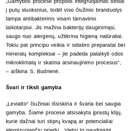
„Gamybos procese propolis integruojamas tiesiai
į putų sluoksnius, todėl viso čiužinio branduolys
tampa antibakterinis visam tarnavimo
laikotarpiui. Jis mažina bakterijų dauginimąsi,
saugo nuo alergenų, užtikrina higieną natūraliai.
Tokiu pat principu veikia ir sidabro preparatai bei
mineralų kompleksai – jie padeda palaikyti odos
mikroklimatą ir skatina atsinaujinimo procesus“,
– aiškina S. Budrienė.
Švari ir tiksli gamyba
„Leviatto“ čiužiniai išsiskiria ir švaria bei saugia
gamyba. Šiame procese atsisakyta įprastų klijų,
kurie dažnai turi stiprų kvapą ar potencialiai
alergizuojančių priedų. „Vietoj to naudojami