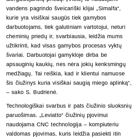
vandens pagrindo šveicariški klijai „Simalfa“,
kurie yra visiškai saugūs tiek gamybos
darbuotojams, tiek galutiniam vartotojui, neturi
cheminių priedų ir, svarbiausia, leidžia mums
užtikrinti, kad visas gamybos procesas vyktų
švariai. Darbuotojai gamykloje dirba be
apsauginių kaukių, nes nėra jokių kenksmingų
medžiagų. Tai reiškia, kad ir klientui namuose
šis čiužinys kuria visiškai saugią miego aplinką“,
– sako S. Budrienė.
Technologiškai svarbus ir pats čiužinio sluoksnių
paruošimas. „Leviatto“ čiužinių pjovimui
naudojama CNC technologija – kompiuteriu
valdomas pjovimas, kuris leidžia pasiekti itin