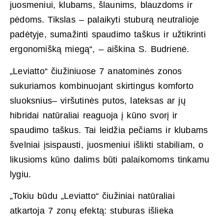
juosmeniui, klubams, šlaunims, blauzdoms ir
pėdoms. Tikslas – palaikyti stuburą neutralioje
padėtyje, sumažinti spaudimo taškus ir užtikrinti
ergonomišką miegą“, – aiškina S. Budrienė.
„Leviatto“ čiužiniuose 7 anatominės zonos
sukuriamos kombinuojant skirtingus komforto
sluoksnius– viršutinės putos, lateksas ar jų
hibridai natūraliai reaguoja į kūno svorį ir
spaudimo taškus. Tai leidžia pečiams ir klubams
švelniai įsispausti, juosmeniui išlikti stabiliam, o
likusioms kūno dalims būti palaikomoms tinkamu
lygiu.
„Tokiu būdu „Leviatto“ čiužiniai natūraliai
atkartoja 7 zonų efektą: stuburas išlieka