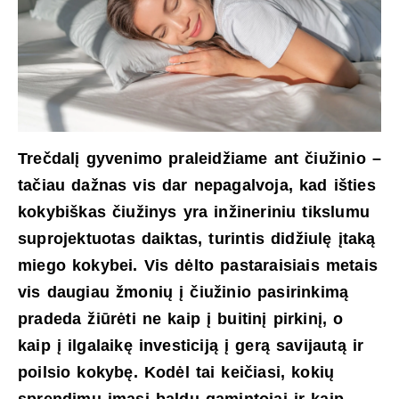
Trečdalį gyvenimo praleidžiame ant čiužinio –
tačiau dažnas vis dar nepagalvoja, kad išties
kokybiškas čiužinys yra inžineriniu tikslumu
suprojektuotas daiktas, turintis didžiulę įtaką
miego kokybei. Vis dėlto pastaraisiais metais
vis daugiau žmonių į čiužinio pasirinkimą
pradeda žiūrėti ne kaip į buitinį pirkinį, o
kaip į ilgalaikę investiciją į gerą savijautą ir
poilsio kokybę. Kodėl tai keičiasi, kokių