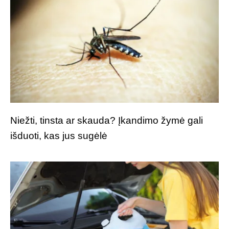
Niežti, tinsta ar skauda? Įkandimo žymė gali
išduoti, kas jus sugėlė