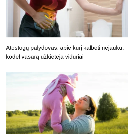
Atostogų palydovas, apie kurį kalbėti nejauku:
kodėl vasarą užkietėja viduriai