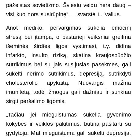
pažeistas sovietizmo. Šviesių veidų nėra daug –
visi kuo nors susirūpinę”, – svarstė L. Valius.
Anot mediko, pervargimas sukelia emocinį
stresą bei įtampą, o pastarieji veiksniai greitina
išeminės širdies ligos vystimąsi, t.y. didina
infarkto, insulto riziką, skatina kraujospūdžio
sutrikimus bei su jais susijusias pasekmes, gali
sukelti nerimo sutrikimus, depresiją, sutrikdyti
cholesterolio apykaitą. Nuovargis mažina
imunitetą, todėl žmogus gali dažniau ir sunkiau
sirgti peršalimo ligomis.
„Tačiau jei mieguistumas sukelia gyvenimo
kokybės ir veiklos pakitimus, būtina pasitarti su
gydytoju. Mat mieguistumą gali sukelti depresija,