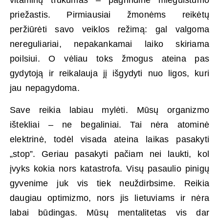
vitaminų trūkumas – pagrindinė mieguistumo
priežastis. Pirmiausiai žmonėms reikėtų
peržiūrėti savo veiklos režimą: gal valgoma
nereguliariai, nepakankamai laiko skiriama
poilsiui. O vėliau toks žmogus ateina pas
gydytoją ir reikalauja jį išgydyti nuo ligos, kuri
jau nepagydoma.
Save reikia labiau mylėti. Mūsų organizmo
ištekliai – ne begaliniai. Tai nėra atominė
elektrinė, todėl visada ateina laikas pasakyti
„stop”. Geriau pasakyti pačiam nei laukti, kol
įvyks kokia nors katastrofa. Visų pasaulio pinigų
gyvenime juk vis tiek neuždirbsime. Reikia
daugiau optimizmo, nors jis lietuviams ir nėra
labai būdingas. Mūsų mentalitetas vis dar