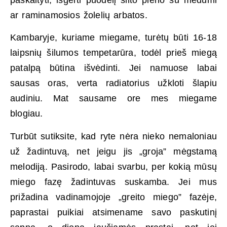
ar raminamosios žolelių arbatos.
Kambaryje, kuriame miegame, turėtų būti 16-18
laipsnių šilumos tempetarūra, todėl prieš miegą
patalpą būtina išvėdinti. Jei namuose labai
sausas oras, verta radiatorius užkloti šlapiu
audiniu. Mat sausame ore mes miegame
blogiau.
Turbūt sutiksite, kad ryte nėra nieko nemaloniau
už žadintuvą, net jeigu jis „groja” mėgstamą
melodiją. Pasirodo, labai svarbu, per kokią mūsų
miego fazę žadintuvas suskamba. Jei mus
prižadina vadinamojoje „greito miego” fazėje,
paprastai puikiai atsimename savo paskutinį