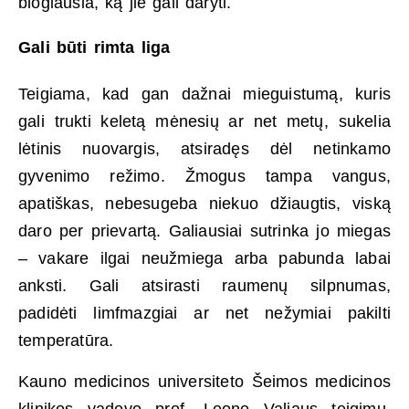
blogiausia, ką jie gali daryti.
Gali būti rimta liga
Teigiama, kad gan dažnai mieguistumą, kuris
gali trukti keletą mėnesių ar net metų, sukelia
lėtinis nuovargis, atsiradęs dėl netinkamo
gyvenimo režimo. Žmogus tampa vangus,
apatiškas, nebesugeba niekuo džiaugtis, viską
daro per prievartą. Galiausiai sutrinka jo miegas
– vakare ilgai neužmiega arba pabunda labai
anksti. Gali atsirasti raumenų silpnumas,
padidėti limfmazgiai ar net nežymiai pakilti
temperatūra.
Kauno medicinos universiteto Šeimos medicinos
klinikos vadovo prof. Leono Valiaus teigimu,