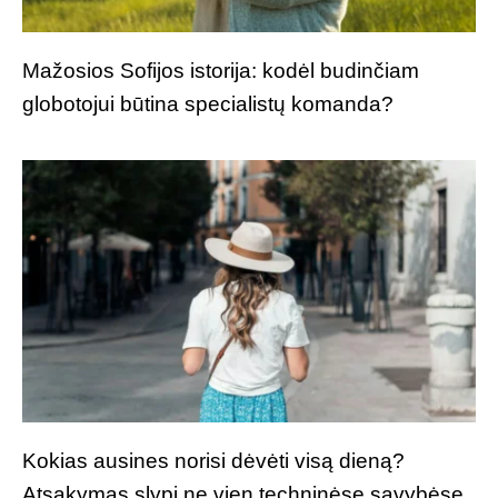
Mažosios Sofijos istorija: kodėl budinčiam
globotojui būtina specialistų komanda?
Kokias ausines norisi dėvėti visą dieną?
Atsakymas slypi ne vien techninėse savybėse