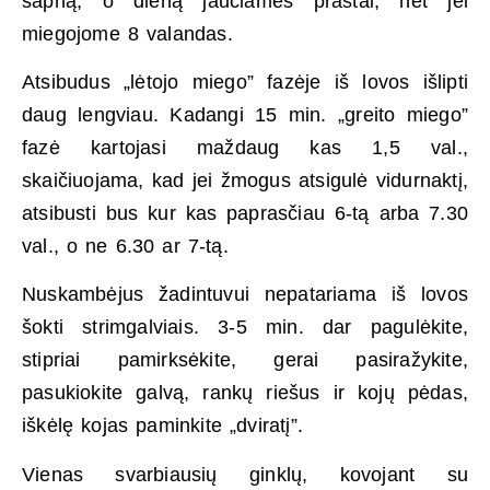
sapną, o dieną jaučiamės prastai, net jei
miegojome 8 valandas.
Atsibudus „lėtojo miego” fazėje iš lovos išlipti
daug lengviau. Kadangi 15 min. „greito miego”
fazė kartojasi maždaug kas 1,5 val.,
skaičiuojama, kad jei žmogus atsigulė vidurnaktį,
atsibusti bus kur kas paprasčiau 6-tą arba 7.30
val., o ne 6.30 ar 7-tą.
Nuskambėjus žadintuvui nepatariama iš lovos
šokti strimgalviais. 3-5 min. dar pagulėkite,
stipriai pamirksėkite, gerai pasiražykite,
pasukiokite galvą, rankų riešus ir kojų pėdas,
iškėlę kojas paminkite „dviratį”.
Vienas svarbiausių ginklų, kovojant su