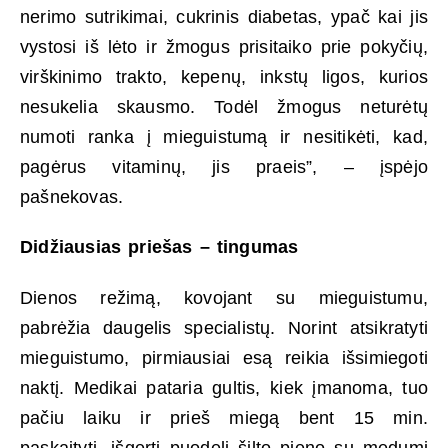
nerimo sutrikimai, cukrinis diabetas, ypač kai jis
vystosi iš lėto ir žmogus prisitaiko prie pokyčių,
virškinimo trakto, kepenų, inkstų ligos, kurios
nesukelia skausmo. Todėl žmogus neturėtų
numoti ranka į mieguistumą ir nesitikėti, kad,
pagėrus vitaminų, jis praeis”, – įspėjo
pašnekovas.
Didžiausias priešas – tingumas
Dienos režimą, kovojant su mieguistumu,
pabrėžia daugelis specialistų. Norint atsikratyti
mieguistumo, pirmiausiai esą reikia išsimiegoti
naktį. Medikai pataria gultis, kiek įmanoma, tuo
pačiu laiku ir prieš miegą bent 15 min.
paskaityti, išgerti puodelį šilto pieno su medumi