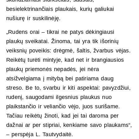
besielektrinančiais plaukais, kurių galiukai
nušiurę ir suskilinėję.
„Rudens orai – tikrai ne patys dėkingiausi
plaukų sveikatai. Žinoma, tai yra tik išorinių
veiksnių poveikis: drėgmė, šaltis, žvarbus vėjas.
Reikėtų turėti mintyje, kad net ir brangiausios
plaukų priemonės nepadės, jei nėra
atsižvelgiama į mitybą bei patiriama daug
streso. Be to, svarbu ir kiti aspektai: pavyzdžiui,
rudenį, saugodami ilgesnius plaukus nuo
plaikstančio ir veliančio vėjo, juos surišame.
Tačiau reikėtų žinoti, kad jei tai daroma per
dažnai ar per stipriai, kenkiame savo plaukams“,
– perspėja L. Tautvydaitė.