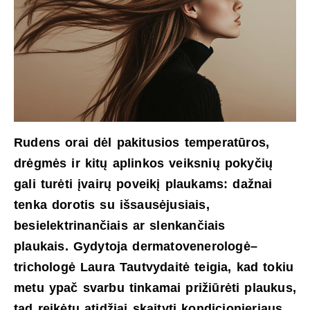
Rudens orai dėl pakitusios temperatūros,
drėgmės ir kitų aplinkos veiksnių pokyčių
gali turėti įvairų poveikį plaukams: dažnai
tenka dorotis su išsausėjusiais,
besielektrinančiais ar slenkančiais
plaukais. Gydytoja dermatovenerologė–
trichologė Laura
Tautvydaitė teigia, kad tokiu
metu ypač svarbu tinkamai prižiūrėti plaukus,
tad reikėtų atidžiai skaityti kondicionieriaus