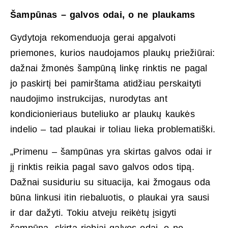
Šampūnas – galvos odai, o ne plaukams
Gydytoja rekomenduoja gerai apgalvoti
priemones, kurios naudojamos plaukų priežiūrai:
dažnai žmonės šampūną linkę rinktis ne pagal
jo paskirtį bei pamirštama atidžiau perskaityti
naudojimo instrukcijas, nurodytas ant
kondicionieriaus buteliuko ar plaukų kaukės
indelio – tad plaukai ir toliau lieka problematiški.
„Primenu – šampūnas yra skirtas galvos odai ir
jį rinktis reikia pagal savo galvos odos tipą.
Dažnai susiduriu su situacija, kai žmogaus oda
būna linkusi itin riebaluotis, o plaukai yra sausi
ir dar dažyti. Tokiu atveju reikėtų įsigyti