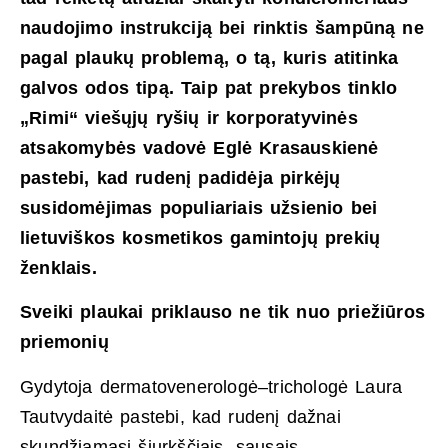
naudojimo instrukciją bei rinktis šampūną ne
pagal plaukų problemą, o tą, kuris atitinka
galvos odos tipą. Taip pat prekybos tinklo
„Rimi“ viešųjų ryšių ir korporatyvinės
atsakomybės vadovė Eglė Krasauskienė
pastebi, kad rudenį padidėja pirkėjų
susidomėjimas populiariais užsienio bei
lietuviškos kosmetikos gamintojų prekių
ženklais.
Sveiki plaukai priklauso ne tik nuo priežiūros
priemonių
Gydytoja dermatovenerologė–trichologė Laura
Tautvydaitė pastebi, kad rudenį dažnai
skundžiamasi šiurkščiais, sausais,