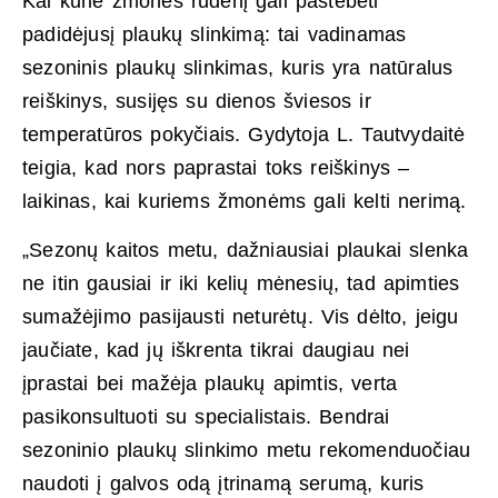
Kai kurie žmonės rudenį gali pastebėti
padidėjusį plaukų slinkimą: tai vadinamas
sezoninis plaukų slinkimas, kuris yra natūralus
reiškinys, susijęs su dienos šviesos ir
temperatūros pokyčiais. Gydytoja L. Tautvydaitė
teigia, kad nors paprastai toks reiškinys –
laikinas, kai kuriems žmonėms gali kelti nerimą.
„Sezonų kaitos metu, dažniausiai plaukai slenka
ne itin gausiai ir iki kelių mėnesių, tad apimties
sumažėjimo pasijausti neturėtų. Vis dėlto, jeigu
jaučiate, kad jų iškrenta tikrai daugiau nei
įprastai bei mažėja plaukų apimtis, verta
pasikonsultuoti su specialistais. Bendrai
sezoninio plaukų slinkimo metu rekomenduočiau
naudoti į galvos odą įtrinamą serumą, kuris