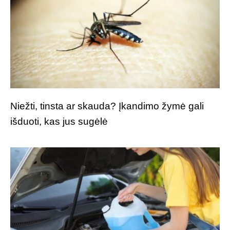
Niežti, tinsta ar skauda? Įkandimo žymė gali
išduoti, kas jus sugėlė