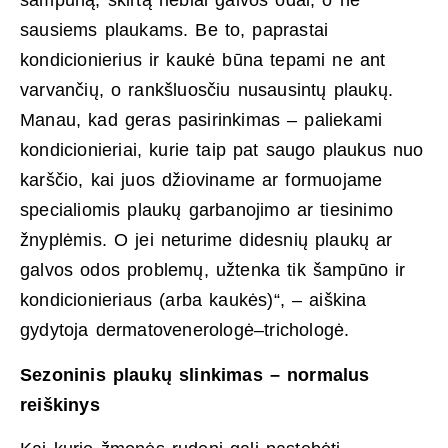
šampūną, skirtą riebiai galvos odai, o ne
sausiems plaukams. Be to, paprastai
kondicionierius ir kaukė būna tepami ne ant
varvančių, o rankšluosčiu nusausintų plaukų.
Manau, kad geras pasirinkimas – paliekami
kondicionieriai, kurie taip pat saugo plaukus nuo
karščio, kai juos džioviname ar formuojame
specialiomis plaukų garbanojimo ar tiesinimo
žnyplėmis. O jei neturime didesnių plaukų ar
galvos odos problemų, užtenka tik šampūno ir
kondicionieriaus (arba kaukės)“, – aiškina
gydytoja dermatovenerologė–trichologė.
Sezoninis plaukų slinkimas – normalus
reiškinys