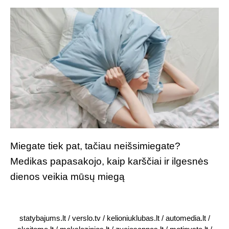
Miegate tiek pat, tačiau neišsimiegate?
Medikas papasakojo, kaip karščiai ir ilgesnės
dienos veikia mūsų miegą
statybajums.lt
/
verslo.tv
/
kelioniuklubas.lt
/
automedia.lt
/