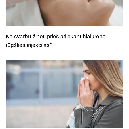
Ką svarbu žinoti prieš atliekant hialurono
rūgšties injekcijas?